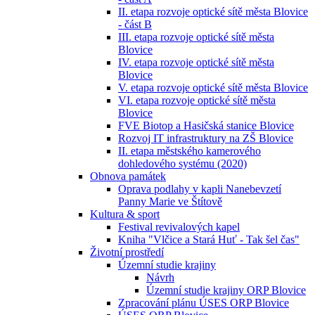
II. etapa rozvoje optické sítě města Blovice
- část B
III. etapa rozvoje optické sítě města
Blovice
IV. etapa rozvoje optické sítě města
Blovice
V. etapa rozvoje optické sítě města Blovice
VI. etapa rozvoje optické sítě města
Blovice
FVE Biotop a Hasičská stanice Blovice
Rozvoj IT infrastruktury na ZŠ Blovice
II. etapa městského kamerového
dohledového systému (2020)
Obnova památek
Oprava podlahy v kapli Nanebevzetí
Panny Marie ve Štítově
Kultura & sport
Festival revivalových kapel
Kniha "Vlčice a Stará Huť - Tak šel čas"
Životní prostředí
Územní studie krajiny
Návrh
Územní studie krajiny ORP Blovice
Zpracování plánu ÚSES ORP Blovice