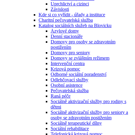
Uprchlictví a cizinci
Závislosti
Kde si co vyřídit - úřady a instituce
Charitní pečovatelská služba
Katalog sociálních služeb na Blovicku
Azylové domy
Denní stacionáře
Domovy pro osoby se zdravotním
postižením
Domovy pro seniory
Domovy se zvláštním režimem
Intervenční centra
Krizová pomoc
Odborné sociální poradenství
Odlehčovací služby
Osobní asistence
Pečovatelská služba
Raná péče
Sociálně aktivizační služby pro rodiny s
dětmi
Sociálně aktivizační služby pro seniory a
osoby se zdravotním postižením
Sociálně terapeutické dílny
Sociální rehabilitace
Telefonická krizová pomoc