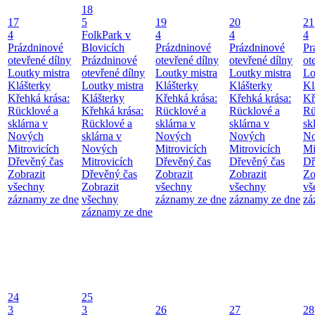
18
17
5
19
20
21
4
FolkPark v
4
4
4
Prázdninové
Blovicích
Prázdninové
Prázdninové
Pr
otevřené dílny
Prázdninové
otevřené dílny
otevřené dílny
ot
Loutky mistra
otevřené dílny
Loutky mistra
Loutky mistra
Lo
Klášterky
Loutky mistra
Klášterky
Klášterky
Kl
Křehká krása:
Klášterky
Křehká krása:
Křehká krása:
Kř
Rücklové a
Křehká krása:
Rücklové a
Rücklové a
Rü
sklárna v
Rücklové a
sklárna v
sklárna v
sk
Nových
sklárna v
Nových
Nových
No
Mitrovicích
Nových
Mitrovicích
Mitrovicích
Mi
Dřevěný čas
Mitrovicích
Dřevěný čas
Dřevěný čas
Dř
Zobrazit
Dřevěný čas
Zobrazit
Zobrazit
Zo
všechny
Zobrazit
všechny
všechny
vš
záznamy ze dne
všechny
záznamy ze dne
záznamy ze dne
zá
záznamy ze dne
24
25
3
3
26
27
28