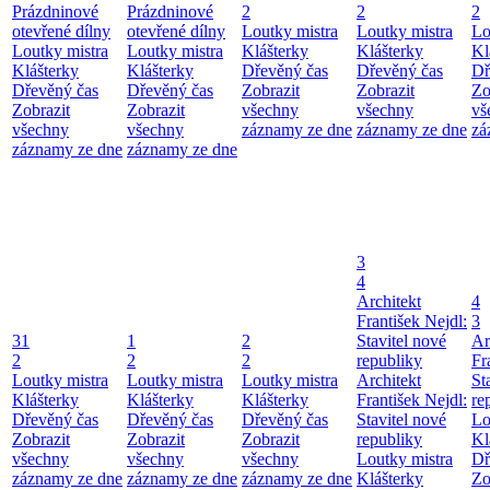
Prázdninové
Prázdninové
2
2
2
otevřené dílny
otevřené dílny
Loutky mistra
Loutky mistra
Lo
Loutky mistra
Loutky mistra
Klášterky
Klášterky
Kl
Klášterky
Klášterky
Dřevěný čas
Dřevěný čas
Dř
Dřevěný čas
Dřevěný čas
Zobrazit
Zobrazit
Zo
Zobrazit
Zobrazit
všechny
všechny
vš
všechny
všechny
záznamy ze dne
záznamy ze dne
zá
záznamy ze dne
záznamy ze dne
3
4
Architekt
4
František Nejdl:
3
31
1
2
Stavitel nové
Ar
2
2
2
republiky
Fr
Loutky mistra
Loutky mistra
Loutky mistra
Architekt
St
Klášterky
Klášterky
Klášterky
František Nejdl:
re
Dřevěný čas
Dřevěný čas
Dřevěný čas
Stavitel nové
Lo
Zobrazit
Zobrazit
Zobrazit
republiky
Kl
všechny
všechny
všechny
Loutky mistra
Dř
záznamy ze dne
záznamy ze dne
záznamy ze dne
Klášterky
Zo