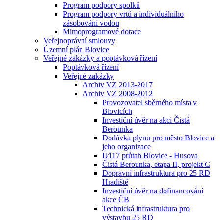
Program podpory spolků
Program podpory vrtů a individuálního
zásobování vodou
Mimoprogramové dotace
Veřejnoprávní smlouvy
Územní plán Blovice
Veřejné zakázky a poptávková řízení
Poptávková řízení
Veřejné zakázky
Archiv VZ 2013-2017
Archiv VZ 2008-2012
Provozovatel sběrného místa v
Blovicích
Investiční úvěr na akci Čistá
Berounka
Dodávka plynu pro město Blovice a
jeho organizace
II⁄117 průtah Blovice - Husova
Čistá Berounka, etapa II, projekt C
Dopravní infrastruktura pro 25 RD
Hradiště
Investiční úvěr na dofinancování
akce ČB
Technická infrastruktura pro
výstavbu 25 RD