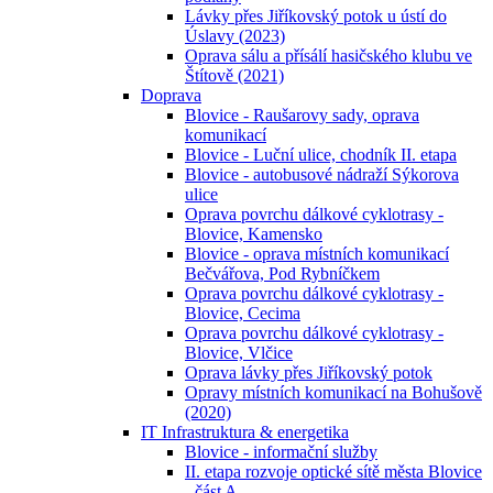
Lávky přes Jiříkovský potok u ústí do
Úslavy (2023)
Oprava sálu a přísálí hasičského klubu ve
Štítově (2021)
Doprava
Blovice - Raušarovy sady, oprava
komunikací
Blovice - Luční ulice, chodník II. etapa
Blovice - autobusové nádraží Sýkorova
ulice
Oprava povrchu dálkové cyklotrasy -
Blovice, Kamensko
Blovice - oprava místních komunikací
Bečvářova, Pod Rybníčkem
Oprava povrchu dálkové cyklotrasy -
Blovice, Cecima
Oprava povrchu dálkové cyklotrasy -
Blovice, Vlčice
Oprava lávky přes Jiříkovský potok
Opravy místních komunikací na Bohušově
(2020)
IT Infrastruktura & energetika
Blovice - informační služby
II. etapa rozvoje optické sítě města Blovice
- část A