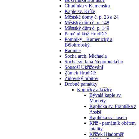
Boží muka Bohušov
Chudinka v Kamensku
Kaple sv. Kříže
Městské domy č. p. 23 a 24
Městský dům č. p. 148
Městský dům č. p. 149
Pamětní kříž Hradiště
Pomníky - Kamenický a
Bělohrobský
Radnice
Socha arch. Michaela
Socha sv. Jana Nepomuckého
Sousoší Ukřižování
Zámek Hradiště
Židovský hřbitov
Drobné památky
Kapličky a křížky
Bývalá kaple sv.
Markéty
Kaplička sv. Františka z
Assisi
Kaplička sv. Josefa
Kříž - památník obětem
totality
Křížek Hladoměř