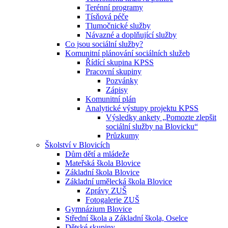
Terénní programy
Tísňová péče
Tlumočnické služby
Návazné a doplňující služby
Co jsou sociální služby?
Komunitní plánování sociálních služeb
Řídící skupina KPSS
Pracovní skupiny
Pozvánky
Zápisy
Komunitní plán
Analytické výstupy projektu KPSS
Výsledky ankety „Pomozte zlepšit
sociální služby na Blovicku“
Průzkumy
Školství v Blovicích
Dům dětí a mládeže
Mateřská škola Blovice
Základní škola Blovice
Základní umělecká škola Blovice
Zprávy ZUŠ
Fotogalerie ZUŠ
Gymnázium Blovice
Střední škola a Základní škola, Oselce
Dětské skupiny