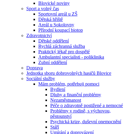
Blovické noviny
Sport a volný čas
Sportovní areál u ZŠ
Dětská hřiště
Areál u Sokolovny
Přírodní koupací biotop
Zdravotnictví
Dětské oddělení
Rychlá záchranná služba
Praktický lékař pro dospělé
Ambulantní specialisti - poliklinika
Zubní oddělení
Doprava
Jednotka sboru dobrovolných hasičů Blovice
Sociální služby
Mám problém, potřebuji pomoci
Bydlení
Dluhy a finanční problémy
Nezaměstnanost
Péče o zdravotně postižené a nemocné
Problémy v rodině, s výchovou,
pěstounství
Psychická krize, duševní onemocnění
Stáří
Umírání a doprovázení