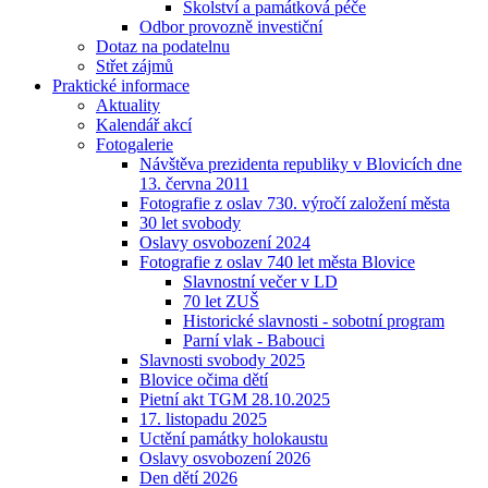
Školství a památková péče
Odbor provozně investiční
Dotaz na podatelnu
Střet zájmů
Praktické informace
Aktuality
Kalendář akcí
Fotogalerie
Návštěva prezidenta republiky v Blovicích dne
13. června 2011
Fotografie z oslav 730. výročí založení města
30 let svobody
Oslavy osvobození 2024
Fotografie z oslav 740 let města Blovice
Slavnostní večer v LD
70 let ZUŠ
Historické slavnosti - sobotní program
Parní vlak - Babouci
Slavnosti svobody 2025
Blovice očima dětí
Pietní akt TGM 28.10.2025
17. listopadu 2025
Uctění památky holokaustu
Oslavy osvobození 2026
Den dětí 2026