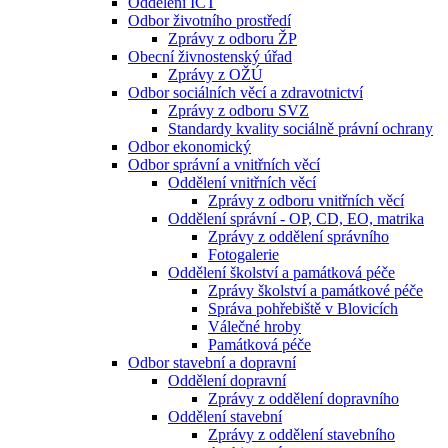
Oddělení ICT
Odbor životního prostředí
Zprávy z odboru ŽP
Obecní živnostenský úřad
Zprávy z OŽÚ
Odbor sociálních věcí a zdravotnictví
Zprávy z odboru SVZ
Standardy kvality sociálně právní ochrany
Odbor ekonomický
Odbor správní a vnitřních věcí
Oddělení vnitřních věcí
Zprávy z odboru vnitřních věcí
Oddělení správní - OP, CD, EO, matrika
Zprávy z oddělení správního
Fotogalerie
Oddělení školství a památková péče
Zprávy školství a památkové péče
Správa pohřebiště v Blovicích
Válečné hroby
Památková péče
Odbor stavební a dopravní
Oddělení dopravní
Zprávy z oddělení dopravního
Oddělení stavební
Zprávy z oddělení stavebního