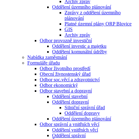
Archiv zpráv
Oddělení územního plánování
Zprávy z oddělení územního
plánování
Platné územní plány ORP Blovice
GIS
Archiv zpráv
Odbor provozně investiční
Oddělení investic a majetku
Oddělení komunální údržby
Nabídka zaměstnání
Formuláře úřadu
Odbor životního prostředí
Obecní živnostenský úřad
Odbor soc.věcí a zdravotnictví
Odbor ekonomický
Odbor stavební a dopravní
Oddělení stavební
Oddělení dopravní
Silniční správní úřad
Oddělení dopravy
Oddělení územního plánování
Odbor správní a vnitřních věcí
Oddělení vnitřních věcí
Oddělení správní