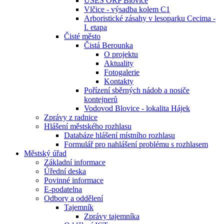
ÚSES ORP Blovice
Vlčice - výsadba kolem C1
Arboristické zásahy v lesoparku Cecima -
I. etapa
Čisté město
Čistá Berounka
O projektu
Aktuality
Fotogalerie
Kontakty
Pořízení sběrných nádob a nosiče
kontejnerů
Vodovod Blovice - lokalita Hájek
Zprávy z radnice
Hlášení městského rozhlasu
Databáze hlášení místního rozhlasu
Formulář pro nahlášení problému s rozhlasem
Městský úřad
Základní informace
Úřední deska
Povinné informace
E-podatelna
Odbory a oddělení
Tajemník
Zprávy tajemníka