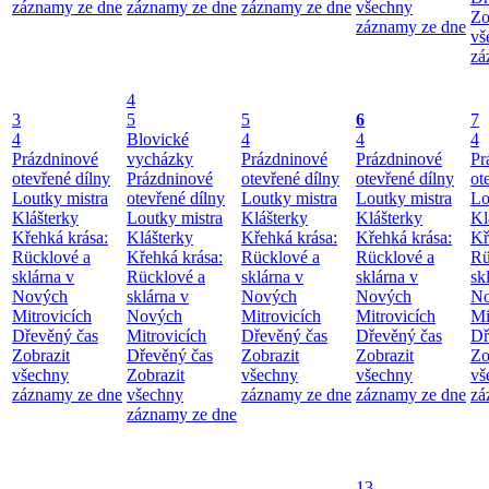
záznamy ze dne
záznamy ze dne
záznamy ze dne
všechny
Zo
záznamy ze dne
vš
zá
4
3
5
5
6
7
4
Blovické
4
4
4
Prázdninové
vycházky
Prázdninové
Prázdninové
Pr
otevřené dílny
Prázdninové
otevřené dílny
otevřené dílny
ot
Loutky mistra
otevřené dílny
Loutky mistra
Loutky mistra
Lo
Klášterky
Loutky mistra
Klášterky
Klášterky
Kl
Křehká krása:
Klášterky
Křehká krása:
Křehká krása:
Kř
Rücklové a
Křehká krása:
Rücklové a
Rücklové a
Rü
sklárna v
Rücklové a
sklárna v
sklárna v
sk
Nových
sklárna v
Nových
Nových
No
Mitrovicích
Nových
Mitrovicích
Mitrovicích
Mi
Dřevěný čas
Mitrovicích
Dřevěný čas
Dřevěný čas
Dř
Zobrazit
Dřevěný čas
Zobrazit
Zobrazit
Zo
všechny
Zobrazit
všechny
všechny
vš
záznamy ze dne
všechny
záznamy ze dne
záznamy ze dne
zá
záznamy ze dne
13