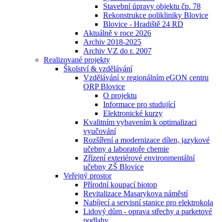
Stavební úpravy objektu čp. 78
Rekonstrukce polikliniky Blovice
Blovice - Hradiště 24 RD
Aktuálně v roce 2026
Archiv 2018-2025
Archiv VZ do r. 2007
Realizované projekty
Školství & vzdělávání
Vzdělávání v regionálním eGON centru
ORP Blovice
O projektu
Informace pro studující
Elektronické kurzy
Kvalitním vybavením k optimalizaci
vyučování
Rozšíření a modernizace dílen, jazykové
učebny a laboratoře chemie
Zřízení exteriérové environmentální
učebny ZŠ Blovice
Veřejný prostor
Přírodní koupací biotop
Revitalizace Masarykova náměstí
Nabíjecí a servisní stanice pro elektrokola
Lidový dům - oprava střechy a parketové
podlahy