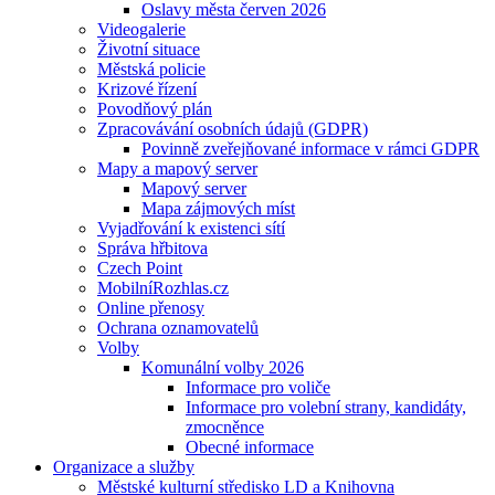
Oslavy města červen 2026
Videogalerie
Životní situace
Městská policie
Krizové řízení
Povodňový plán
Zpracovávání osobních údajů (GDPR)
Povinně zveřejňované informace v rámci GDPR
Mapy a mapový server
Mapový server
Mapa zájmových míst
Vyjadřování k existenci sítí
Správa hřbitova
Czech Point
MobilníRozhlas.cz
Online přenosy
Ochrana oznamovatelů
Volby
Komunální volby 2026
Informace pro voliče
Informace pro volební strany, kandidáty,
zmocněnce
Obecné informace
Organizace a služby
Městské kulturní středisko LD a Knihovna