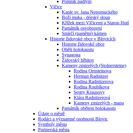
Pomník padlým
Vlčice
Kaple sv. Jana Nepomuckého
Boží muka - dórský sloup
Křížek mezi Vlčicemi a Starou Hutí
Památník osvobození
Smírčí (pamětní) kámen
Historie židovské obce v Blovicích
Historie židovské obce
Oběti holokaustu
Synagoga
Židovský hřbitov
Kameny zmizelých (Stolpersteine)
Rodina Ornsteinova
Herman Radnitzer
Rodina Radnitzerova
Rodina Roubíkova
Sestry Krausovy
Klára Radnitzerová
Kameny zmizelých - mapa
Památník obětem holokaustu
Údaje o městě
Rodáci a významné osobnosti Blovic
Symboly města
Partnerská města