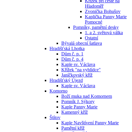
Křížek při cestě na
Hladoměř
Zvonička Bohušov
Kaplička Panny Marie
Pomocné
Pomníky, pamětní desky
1. a 2. světová válka
Ostatní
Bývalá obecní šatlava
Hradišťská Lhotka
Dům č. p. 1
Dům č. p. 4
Kaple sv. Václava
Křížek "na vyhlídce"
Janíčkovský kříž
Hradišťský Újezd
Kaple sv. Václava
Komorno
Boží muka nad Komornem
Pomník J. Sýkory
Kaple Panny Marie
Kamenný kříž
Štítov
Kaple Navštívení Panny Marie
Pamětní kříž