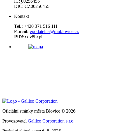
IČ: 00256455
DIČ: CZ00256455
Kontakt
Tel.:
+420 371 516 111
E-mail:
epodatelna@mublovice.cz
ISDS:
dv8bxph
Oficiální stránky města Blovice © 2026
Provozovatel
Galileo Corporation s.r.o.
Poslední aktualizace: 6. 8. 2026