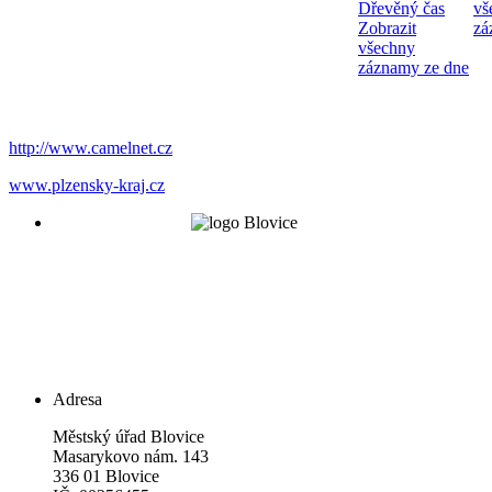
Dřevěný čas
vš
Zobrazit
zá
všechny
záznamy ze dne
http://www.camelnet.cz
www.plzensky-kraj.cz
Adresa
Městský úřad Blovice
Masarykovo nám. 143
336 01 Blovice