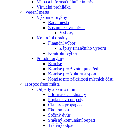
Mapa a informační bulletin města
Virtuální prohlídka
Vedení města
Výkonné orgány
Rada města
Zastupitelstvo města
Výbory
Kontrolní orgány
Finanční výbor
Zápisy finančního výboru
Kontrolní výbor
Poradní orgány
Komise
Komise pro životní prostředí
Komise pro kulturu a sport
Komise pro záležitosti místních částí
Hospodaření města
Odpady a kam s nimi
Informace a aktuality
Poplatek za odpady
Články - propagace
Ekonomika
Sběrný dvůr
Směsný komunální odpad
Tříděný odpad