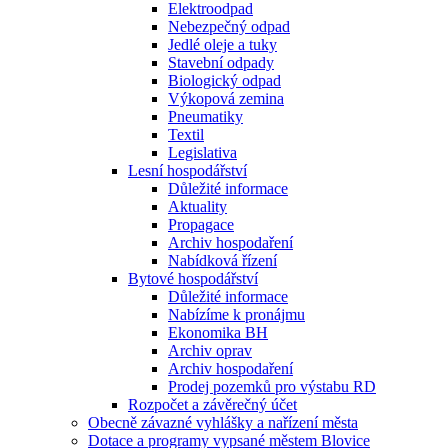
Elektroodpad
Nebezpečný odpad
Jedlé oleje a tuky
Stavební odpady
Biologický odpad
Výkopová zemina
Pneumatiky
Textil
Legislativa
Lesní hospodářství
Důležité informace
Aktuality
Propagace
Archiv hospodaření
Nabídková řízení
Bytové hospodářství
Důležité informace
Nabízíme k pronájmu
Ekonomika BH
Archiv oprav
Archiv hospodaření
Prodej pozemků pro výstabu RD
Rozpočet a závěrečný účet
Obecně závazné vyhlášky a nařízení města
Dotace a programy vypsané městem Blovice