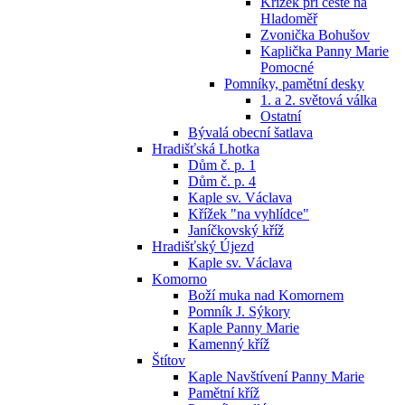
Křížek při cestě na
Hladoměř
Zvonička Bohušov
Kaplička Panny Marie
Pomocné
Pomníky, pamětní desky
1. a 2. světová válka
Ostatní
Bývalá obecní šatlava
Hradišťská Lhotka
Dům č. p. 1
Dům č. p. 4
Kaple sv. Václava
Křížek "na vyhlídce"
Janíčkovský kříž
Hradišťský Újezd
Kaple sv. Václava
Komorno
Boží muka nad Komornem
Pomník J. Sýkory
Kaple Panny Marie
Kamenný kříž
Štítov
Kaple Navštívení Panny Marie
Pamětní kříž