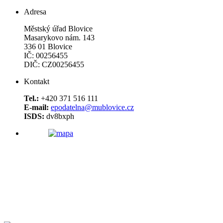
Adresa
Městský úřad Blovice
Masarykovo nám. 143
336 01 Blovice
IČ: 00256455
DIČ: CZ00256455
Kontakt
Tel.:
+420 371 516 111
E-mail:
epodatelna@mublovice.cz
ISDS:
dv8bxph