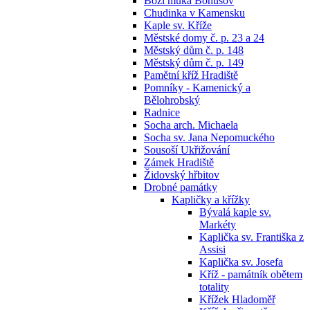
Boží muka Bohušov
Chudinka v Kamensku
Kaple sv. Kříže
Městské domy č. p. 23 a 24
Městský dům č. p. 148
Městský dům č. p. 149
Pamětní kříž Hradiště
Pomníky - Kamenický a
Bělohrobský
Radnice
Socha arch. Michaela
Socha sv. Jana Nepomuckého
Sousoší Ukřižování
Zámek Hradiště
Židovský hřbitov
Drobné památky
Kapličky a křížky
Bývalá kaple sv.
Markéty
Kaplička sv. Františka z
Assisi
Kaplička sv. Josefa
Kříž - památník obětem
totality
Křížek Hladoměř