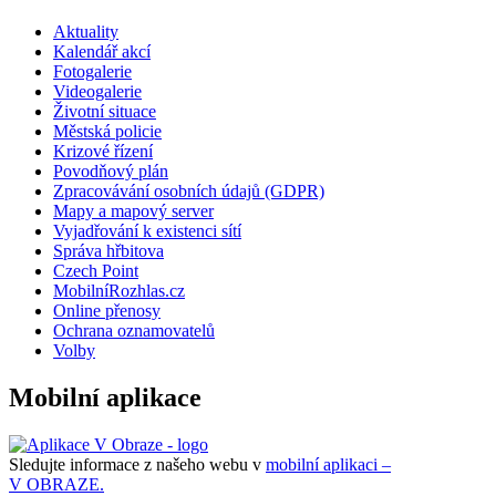
Aktuality
Kalendář akcí
Fotogalerie
Videogalerie
Životní situace
Městská policie
Krizové řízení
Povodňový plán
Zpracovávání osobních údajů (GDPR)
Mapy a mapový server
Vyjadřování k existenci sítí
Správa hřbitova
Czech Point
MobilníRozhlas.cz
Online přenosy
Ochrana oznamovatelů
Volby
Mobilní aplikace
Sledujte informace z našeho webu v
mobilní aplikaci –
V OBRAZE.