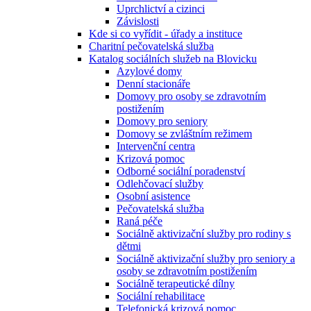
Uprchlictví a cizinci
Závislosti
Kde si co vyřídit - úřady a instituce
Charitní pečovatelská služba
Katalog sociálních služeb na Blovicku
Azylové domy
Denní stacionáře
Domovy pro osoby se zdravotním
postižením
Domovy pro seniory
Domovy se zvláštním režimem
Intervenční centra
Krizová pomoc
Odborné sociální poradenství
Odlehčovací služby
Osobní asistence
Pečovatelská služba
Raná péče
Sociálně aktivizační služby pro rodiny s
dětmi
Sociálně aktivizační služby pro seniory a
osoby se zdravotním postižením
Sociálně terapeutické dílny
Sociální rehabilitace
Telefonická krizová pomoc