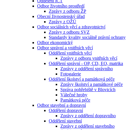
Oddělení ICT
Odbor životního prostředí
Zprávy z odboru ŽP
Obecní živnostenský úřad
Zprávy z OŽÚ
Odbor sociálních věcí a zdravotnictví
Zprávy z odboru SVZ
Standardy kvality sociálně právní ochrany
Odbor ekonomický
Odbor správní a vnitřních věcí
Oddělení vnitřních věcí
Zprávy z odboru vnitřních věcí
Oddělení správní - OP, CD, EO, matrika
Zprávy z oddělení správního
Fotogalerie
Oddělení školství a památková péče
Zprávy školství a památkové péče
Správa pohřebiště v Blovicích
Válečné hroby
Památková péče
Odbor stavební a dopravní
Oddělení dopravní
Zprávy z oddělení dopravního
Oddělení stavební
Zprávy z oddělení stavebního