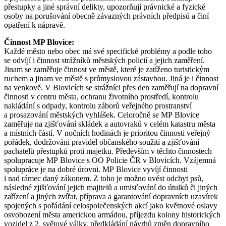
přestupky a jiné správní delikty, upozorňují právnické a fyzické
osoby na porušování obecně závazných právních předpisů a činí
opatření k nápravě.
Činnost MP Blovice:
Každé město nebo obec má své specifické problémy a podle toho
se odvíjí i činnost strážníků městských policií a jejich zaměření.
Jinam se zaměřuje činnost ve městě, které je zatíženo turistickým
ruchem a jinam ve městě s průmyslovou zástavbou. Jiná je i činnost
na venkově. V Blovicích se strážníci přes den zaměřují na dopravní
činnosti v centru města, ochranu životního prostředí, kontrolu
nakládání s odpady, kontrolu záborů veřejného prostranství
a prosazování městských vyhlášek. Celoročně se MP Blovice
zaměřuje na zjišťování skládek a autovraků v celém katastru města
a místních částí. V nočních hodinách je prioritou činnosti veřejný
pořádek, dodržování pravidel občanského soužití a zjišťování
pachatelů přestupků proti majetku. Především v těchto činnostech
spolupracuje MP Blovice s OO Policie ČR v Blovicích. Vzájemná
spolupráce je na dobré úrovni. MP Blovice vyvíjí činnosti
i nad rámec daný zákonem. Z toho je možno uvést odchyt psů,
následné zjišťování jejich majitelů a umisťování do útulků či jiných
zařízení a jiných zvířat, příprava a garantování dopravních uzavírek
spojených s pořádání celospolečenských akcí jako květnové oslavy
osvobození města americkou armádou, příjezdu kolony historických
vozidel z 2. světové války, předkládání návrhů změn dopravního