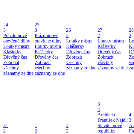
24
25
3
3
26
27
28
Prázdninové
Prázdninové
2
2
2
otevřené dílny
otevřené dílny
Loutky mistra
Loutky mistra
Lo
Loutky mistra
Loutky mistra
Klášterky
Klášterky
Kl
Klášterky
Klášterky
Dřevěný čas
Dřevěný čas
Dř
Dřevěný čas
Dřevěný čas
Zobrazit
Zobrazit
Zo
Zobrazit
Zobrazit
všechny
všechny
vš
všechny
všechny
záznamy ze dne
záznamy ze dne
zá
záznamy ze dne
záznamy ze dne
3
4
Architekt
4
František Nejdl:
3
31
1
2
Stavitel nové
Ar
2
2
2
republiky
Fr