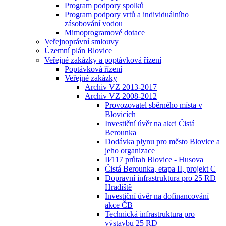
Program podpory spolků
Program podpory vrtů a individuálního
zásobování vodou
Mimoprogramové dotace
Veřejnoprávní smlouvy
Územní plán Blovice
Veřejné zakázky a poptávková řízení
Poptávková řízení
Veřejné zakázky
Archiv VZ 2013-2017
Archiv VZ 2008-2012
Provozovatel sběrného místa v
Blovicích
Investiční úvěr na akci Čistá
Berounka
Dodávka plynu pro město Blovice a
jeho organizace
II⁄117 průtah Blovice - Husova
Čistá Berounka, etapa II, projekt C
Dopravní infrastruktura pro 25 RD
Hradiště
Investiční úvěr na dofinancování
akce ČB
Technická infrastruktura pro
výstavbu 25 RD