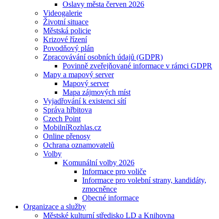
Oslavy města červen 2026
Videogalerie
Životní situace
Městská policie
Krizové řízení
Povodňový plán
Zpracovávání osobních údajů (GDPR)
Povinně zveřejňované informace v rámci GDPR
Mapy a mapový server
Mapový server
Mapa zájmových míst
Vyjadřování k existenci sítí
Správa hřbitova
Czech Point
MobilníRozhlas.cz
Online přenosy
Ochrana oznamovatelů
Volby
Komunální volby 2026
Informace pro voliče
Informace pro volební strany, kandidáty,
zmocněnce
Obecné informace
Organizace a služby
Městské kulturní středisko LD a Knihovna