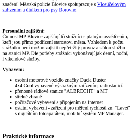
značení. Městská policie Blovice spolupracuje s
Víceúčelovým
zařízením a útulkem pro psy Borovno.
Personální zajištění:
Činnost MP Blovice zajišťují tři strážníci s platným osvědčením,
kteří jsou přímo podřízení starostovi města. Vzhledem k počtu
strážníku není možno zajistit nepřetržitý provoz a stálou službu
na stanici MP. Dle potřeby strážníci vykonávají jak denní, noční,
i víkendové služby.
Vybavení:
osobní motorové vozidlo značky Dacia Duster
4x4 Cool vybavené výstražným zařízením, radiostanicí.
přenosné rádiové stanice "ALBRECHT" a MT
střelné zbraně
počítačové vybavení s připojením na Internet
ostatní vybavení - zařízení pro měření rychlosti zn. "Lavet"
s digitálním fotoaparátem, mobilní systém MP Manager.
Praktické informace