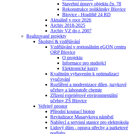
Stavební úpravy objektu čp. 78
Rekonstrukce polikliniky Blovice
Blovice - Hradiště 24 RD
Aktuálně v roce 2026
Archiv 2018-2025
Archiv VZ do r. 2007
Realizované projekty
Školství & vzdělávání
Vzdělávání v regionálním eGON centru
ORP Blovice
O projektu
Informace pro studující
Elektronické kurzy
Kvalitním vybavením k optimalizaci
vyučování
Rozšíření a modernizace dílen, jazykové
učebny a laboratoře chemie
Zřízení exteriérové environmentální
učebny ZŠ Blovice
Veřejný prostor
Přírodní koupací biotop
Revitalizace Masarykova náměstí
Nabíjecí a servisní stanice pro elektrokola
Lidový dům - oprava střechy a parketové
podlahy