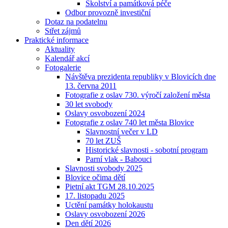
Školství a památková péče
Odbor provozně investiční
Dotaz na podatelnu
Střet zájmů
Praktické informace
Aktuality
Kalendář akcí
Fotogalerie
Návštěva prezidenta republiky v Blovicích dne
13. června 2011
Fotografie z oslav 730. výročí založení města
30 let svobody
Oslavy osvobození 2024
Fotografie z oslav 740 let města Blovice
Slavnostní večer v LD
70 let ZUŠ
Historické slavnosti - sobotní program
Parní vlak - Babouci
Slavnosti svobody 2025
Blovice očima dětí
Pietní akt TGM 28.10.2025
17. listopadu 2025
Uctění památky holokaustu
Oslavy osvobození 2026
Den dětí 2026