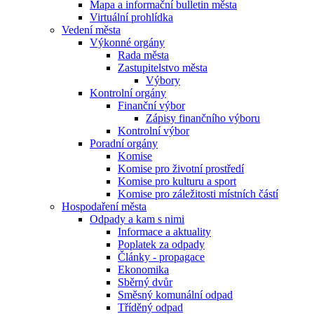
Mapa a informační bulletin města
Virtuální prohlídka
Vedení města
Výkonné orgány
Rada města
Zastupitelstvo města
Výbory
Kontrolní orgány
Finanční výbor
Zápisy finančního výboru
Kontrolní výbor
Poradní orgány
Komise
Komise pro životní prostředí
Komise pro kulturu a sport
Komise pro záležitosti místních částí
Hospodaření města
Odpady a kam s nimi
Informace a aktuality
Poplatek za odpady
Články - propagace
Ekonomika
Sběrný dvůr
Směsný komunální odpad
Tříděný odpad