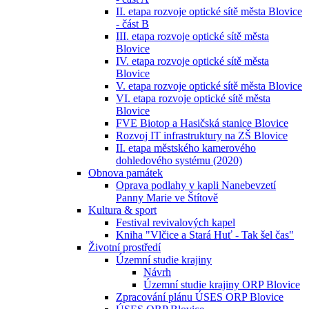
II. etapa rozvoje optické sítě města Blovice
- část B
III. etapa rozvoje optické sítě města
Blovice
IV. etapa rozvoje optické sítě města
Blovice
V. etapa rozvoje optické sítě města Blovice
VI. etapa rozvoje optické sítě města
Blovice
FVE Biotop a Hasičská stanice Blovice
Rozvoj IT infrastruktury na ZŠ Blovice
II. etapa městského kamerového
dohledového systému (2020)
Obnova památek
Oprava podlahy v kapli Nanebevzetí
Panny Marie ve Štítově
Kultura & sport
Festival revivalových kapel
Kniha "Vlčice a Stará Huť - Tak šel čas"
Životní prostředí
Územní studie krajiny
Návrh
Územní studie krajiny ORP Blovice
Zpracování plánu ÚSES ORP Blovice