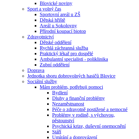
Blovické noviny
Sport a volný čas
Sportovní areál u ZŠ
Dětská hřiště
Areál u Sokolovny
Přírodní koupací biotop
Zdravotnictví
Dětské oddělení
Rychlá záchranná služba
Praktický lékař pro dospělé
Ambulantní specialisti - poliklinika
Zubní oddělení
Doprava
Jednotka sboru dobrovolných hasičů Blovice
Sociální služby
Mám problém, potřebuji pomoci
Bydlení
Dluhy a finanční problémy
Nezaměstnanost
Péče o zdravotně postižené a nemocné
Problémy v rodině, s výchovou,
pěstounství
Psychická krize, duševní onemocnění
Stáří
Umírání a doprovázení