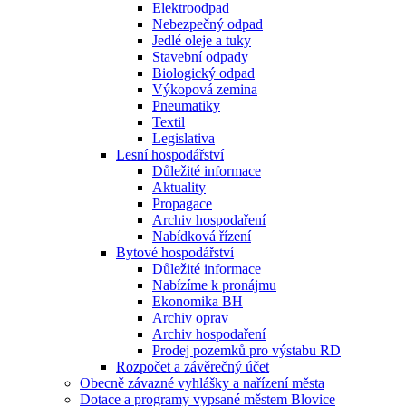
Elektroodpad
Nebezpečný odpad
Jedlé oleje a tuky
Stavební odpady
Biologický odpad
Výkopová zemina
Pneumatiky
Textil
Legislativa
Lesní hospodářství
Důležité informace
Aktuality
Propagace
Archiv hospodaření
Nabídková řízení
Bytové hospodářství
Důležité informace
Nabízíme k pronájmu
Ekonomika BH
Archiv oprav
Archiv hospodaření
Prodej pozemků pro výstabu RD
Rozpočet a závěrečný účet
Obecně závazné vyhlášky a nařízení města
Dotace a programy vypsané městem Blovice