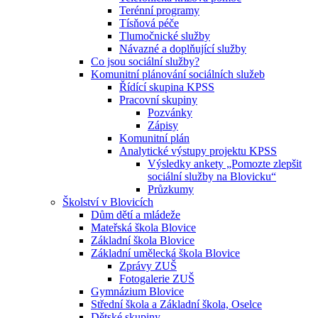
Terénní programy
Tísňová péče
Tlumočnické služby
Návazné a doplňující služby
Co jsou sociální služby?
Komunitní plánování sociálních služeb
Řídící skupina KPSS
Pracovní skupiny
Pozvánky
Zápisy
Komunitní plán
Analytické výstupy projektu KPSS
Výsledky ankety „Pomozte zlepšit
sociální služby na Blovicku“
Průzkumy
Školství v Blovicích
Dům dětí a mládeže
Mateřská škola Blovice
Základní škola Blovice
Základní umělecká škola Blovice
Zprávy ZUŠ
Fotogalerie ZUŠ
Gymnázium Blovice
Střední škola a Základní škola, Oselce
Dětské skupiny