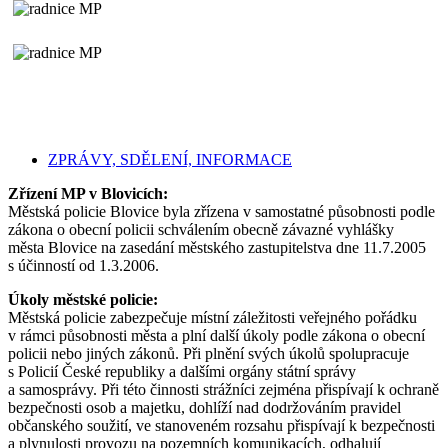
ZPRÁVY, SDĚLENÍ, INFORMACE
Zřízení MP v Blovicích:
Městská policie Blovice byla zřízena v samostatné působnosti podle
zákona o obecní policii schválením obecně závazné vyhlášky
města Blovice na zasedání městského zastupitelstva dne 11.7.2005
s účinností od 1.3.2006.
Úkoly městské policie:
Městská policie zabezpečuje místní záležitosti veřejného pořádku
v rámci působnosti města a plní další úkoly podle zákona o obecní
policii nebo jiných zákonů. Při plnění svých úkolů spolupracuje
s Policií České republiky a dalšími orgány státní správy
a samosprávy. Při této činnosti strážníci zejména přispívají k ochraně
bezpečnosti osob a majetku, dohlíží nad dodržováním pravidel
občanského soužití, ve stanoveném rozsahu přispívají k bezpečnosti
a plynulosti provozu na pozemních komunikacích, odhalují