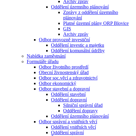
Archiv zpráv
Oddělení územního plánování
Zprávy z oddělení územního
plánování
Platné územní plány ORP Blovice
GIS
Archiv zpráv
Odbor provozně investiční
Oddělení investic a majetku
Oddělení komunální údržby
Nabídka zaměstnání
Formuláře úřadu
Odbor životního prostředí
Obecní živnostenský úřad
Odbor soc.věcí a zdravotnictví
Odbor ekonomický
Odbor stavební a dopravní
Oddělení stavební
Oddělení dopravní
Silniční správní úřad
Oddělení dopravy
Oddělení územního plánování
Odbor správní a vnitřních věcí
Oddělení vnitřních věcí
Oddělení správní