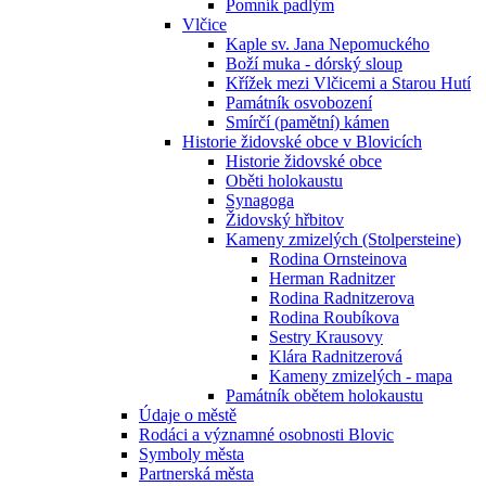
Pomník padlým
Vlčice
Kaple sv. Jana Nepomuckého
Boží muka - dórský sloup
Křížek mezi Vlčicemi a Starou Hutí
Památník osvobození
Smírčí (pamětní) kámen
Historie židovské obce v Blovicích
Historie židovské obce
Oběti holokaustu
Synagoga
Židovský hřbitov
Kameny zmizelých (Stolpersteine)
Rodina Ornsteinova
Herman Radnitzer
Rodina Radnitzerova
Rodina Roubíkova
Sestry Krausovy
Klára Radnitzerová
Kameny zmizelých - mapa
Památník obětem holokaustu
Údaje o městě
Rodáci a významné osobnosti Blovic
Symboly města
Partnerská města