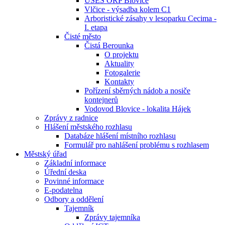
ÚSES ORP Blovice
Vlčice - výsadba kolem C1
Arboristické zásahy v lesoparku Cecima -
I. etapa
Čisté město
Čistá Berounka
O projektu
Aktuality
Fotogalerie
Kontakty
Pořízení sběrných nádob a nosiče
kontejnerů
Vodovod Blovice - lokalita Hájek
Zprávy z radnice
Hlášení městského rozhlasu
Databáze hlášení místního rozhlasu
Formulář pro nahlášení problému s rozhlasem
Městský úřad
Základní informace
Úřední deska
Povinné informace
E-podatelna
Odbory a oddělení
Tajemník
Zprávy tajemníka