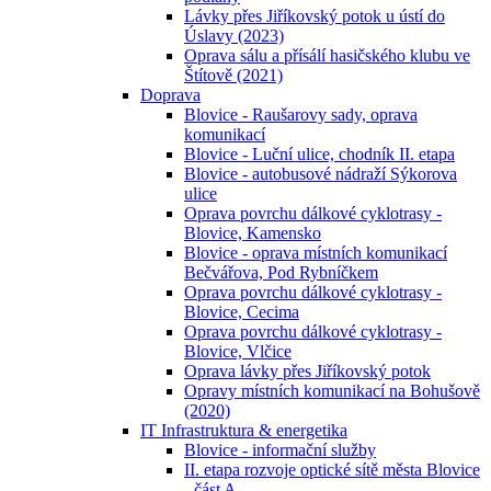
Lávky přes Jiříkovský potok u ústí do
Úslavy (2023)
Oprava sálu a přísálí hasičského klubu ve
Štítově (2021)
Doprava
Blovice - Raušarovy sady, oprava
komunikací
Blovice - Luční ulice, chodník II. etapa
Blovice - autobusové nádraží Sýkorova
ulice
Oprava povrchu dálkové cyklotrasy -
Blovice, Kamensko
Blovice - oprava místních komunikací
Bečvářova, Pod Rybníčkem
Oprava povrchu dálkové cyklotrasy -
Blovice, Cecima
Oprava povrchu dálkové cyklotrasy -
Blovice, Vlčice
Oprava lávky přes Jiříkovský potok
Opravy místních komunikací na Bohušově
(2020)
IT Infrastruktura & energetika
Blovice - informační služby
II. etapa rozvoje optické sítě města Blovice
- část A