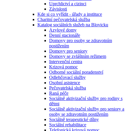
Uprchlictví a cizinci
Závislosti
Kde si co vyřídit - úřady a instituce
Charitní pečovatelská služba
Katalog sociálních služeb na Blovicku
Azylové domy
Denní stacionáře
Domovy pro osoby se zdravotním
postižením
Domovy pro seniory
Domovy se zvláštním režimem
Intervenční centra
Krizová pomoc
Odborné sociální poradenství
Odlehčovací služby
Osobní asistence
Pečovatelská služba
Raná péče
Sociálně aktivizační služby pro rodiny s
dětmi
Sociálně aktivizační služby pro seniory a
osoby se zdravotním postižením
Sociálně terapeutické dílny
Sociální rehabilitace
Telefonická krizová pomoc