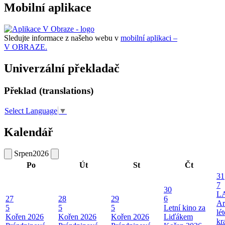
Mobilní aplikace
Sledujte informace z našeho webu v
mobilní aplikaci –
V OBRAZE.
Univerzální překladač
Překlad (translations)
Select Language
▼
Kalendář
Srpen
2026
Po
Út
St
Čt
31
7
30
L
27
28
29
6
Ar
5
5
5
Letní kino za
lé
Kořen 2026
Kořen 2026
Kořen 2026
Liďákem
kr