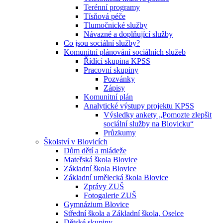
Terénní programy
Tísňová péče
Tlumočnické služby
Návazné a doplňující služby
Co jsou sociální služby?
Komunitní plánování sociálních služeb
Řídící skupina KPSS
Pracovní skupiny
Pozvánky
Zápisy
Komunitní plán
Analytické výstupy projektu KPSS
Výsledky ankety „Pomozte zlepšit
sociální služby na Blovicku“
Průzkumy
Školství v Blovicích
Dům dětí a mládeže
Mateřská škola Blovice
Základní škola Blovice
Základní umělecká škola Blovice
Zprávy ZUŠ
Fotogalerie ZUŠ
Gymnázium Blovice
Střední škola a Základní škola, Oselce
Dětské skupiny