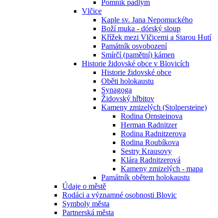
Pomník padlým
Vlčice
Kaple sv. Jana Nepomuckého
Boží muka - dórský sloup
Křížek mezi Vlčicemi a Starou Hutí
Památník osvobození
Smírčí (pamětní) kámen
Historie židovské obce v Blovicích
Historie židovské obce
Oběti holokaustu
Synagoga
Židovský hřbitov
Kameny zmizelých (Stolpersteine)
Rodina Ornsteinova
Herman Radnitzer
Rodina Radnitzerova
Rodina Roubíkova
Sestry Krausovy
Klára Radnitzerová
Kameny zmizelých - mapa
Památník obětem holokaustu
Údaje o městě
Rodáci a významné osobnosti Blovic
Symboly města
Partnerská města