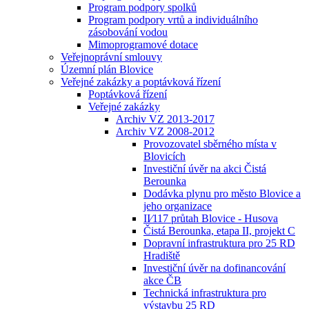
Program podpory spolků
Program podpory vrtů a individuálního
zásobování vodou
Mimoprogramové dotace
Veřejnoprávní smlouvy
Územní plán Blovice
Veřejné zakázky a poptávková řízení
Poptávková řízení
Veřejné zakázky
Archiv VZ 2013-2017
Archiv VZ 2008-2012
Provozovatel sběrného místa v
Blovicích
Investiční úvěr na akci Čistá
Berounka
Dodávka plynu pro město Blovice a
jeho organizace
II⁄117 průtah Blovice - Husova
Čistá Berounka, etapa II, projekt C
Dopravní infrastruktura pro 25 RD
Hradiště
Investiční úvěr na dofinancování
akce ČB
Technická infrastruktura pro
výstavbu 25 RD