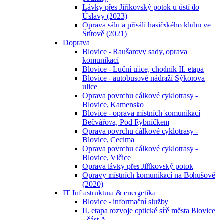
Lávky přes Jiříkovský potok u ústí do
Úslavy (2023)
Oprava sálu a přísálí hasičského klubu ve
Štítově (2021)
Doprava
Blovice - Raušarovy sady, oprava
komunikací
Blovice - Luční ulice, chodník II. etapa
Blovice - autobusové nádraží Sýkorova
ulice
Oprava povrchu dálkové cyklotrasy -
Blovice, Kamensko
Blovice - oprava místních komunikací
Bečvářova, Pod Rybníčkem
Oprava povrchu dálkové cyklotrasy -
Blovice, Cecima
Oprava povrchu dálkové cyklotrasy -
Blovice, Vlčice
Oprava lávky přes Jiříkovský potok
Opravy místních komunikací na Bohušově
(2020)
IT Infrastruktura & energetika
Blovice - informační služby
II. etapa rozvoje optické sítě města Blovice
- část A