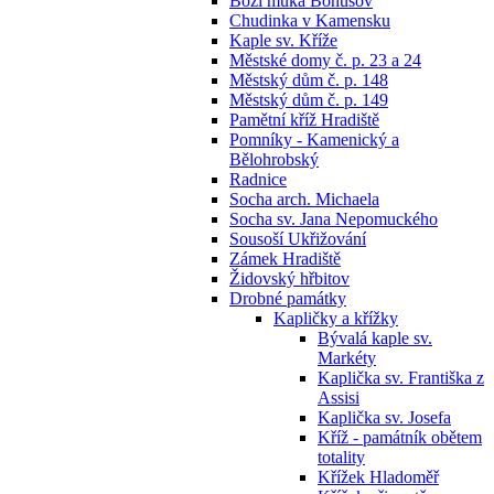
Boží muka Bohušov
Chudinka v Kamensku
Kaple sv. Kříže
Městské domy č. p. 23 a 24
Městský dům č. p. 148
Městský dům č. p. 149
Pamětní kříž Hradiště
Pomníky - Kamenický a
Bělohrobský
Radnice
Socha arch. Michaela
Socha sv. Jana Nepomuckého
Sousoší Ukřižování
Zámek Hradiště
Židovský hřbitov
Drobné památky
Kapličky a křížky
Bývalá kaple sv.
Markéty
Kaplička sv. Františka z
Assisi
Kaplička sv. Josefa
Kříž - památník obětem
totality
Křížek Hladoměř