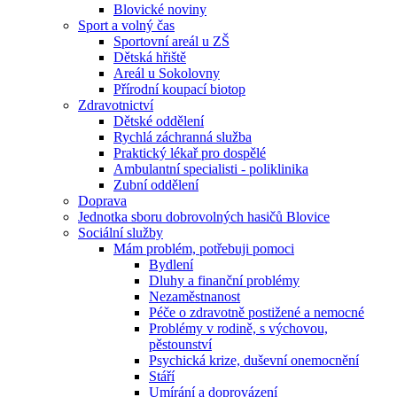
Blovické noviny
Sport a volný čas
Sportovní areál u ZŠ
Dětská hřiště
Areál u Sokolovny
Přírodní koupací biotop
Zdravotnictví
Dětské oddělení
Rychlá záchranná služba
Praktický lékař pro dospělé
Ambulantní specialisti - poliklinika
Zubní oddělení
Doprava
Jednotka sboru dobrovolných hasičů Blovice
Sociální služby
Mám problém, potřebuji pomoci
Bydlení
Dluhy a finanční problémy
Nezaměstnanost
Péče o zdravotně postižené a nemocné
Problémy v rodině, s výchovou,
pěstounství
Psychická krize, duševní onemocnění
Stáří
Umírání a doprovázení