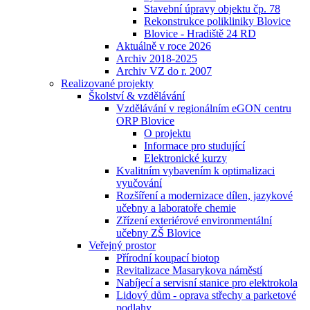
Stavební úpravy objektu čp. 78
Rekonstrukce polikliniky Blovice
Blovice - Hradiště 24 RD
Aktuálně v roce 2026
Archiv 2018-2025
Archiv VZ do r. 2007
Realizované projekty
Školství & vzdělávání
Vzdělávání v regionálním eGON centru
ORP Blovice
O projektu
Informace pro studující
Elektronické kurzy
Kvalitním vybavením k optimalizaci
vyučování
Rozšíření a modernizace dílen, jazykové
učebny a laboratoře chemie
Zřízení exteriérové environmentální
učebny ZŠ Blovice
Veřejný prostor
Přírodní koupací biotop
Revitalizace Masarykova náměstí
Nabíjecí a servisní stanice pro elektrokola
Lidový dům - oprava střechy a parketové
podlahy