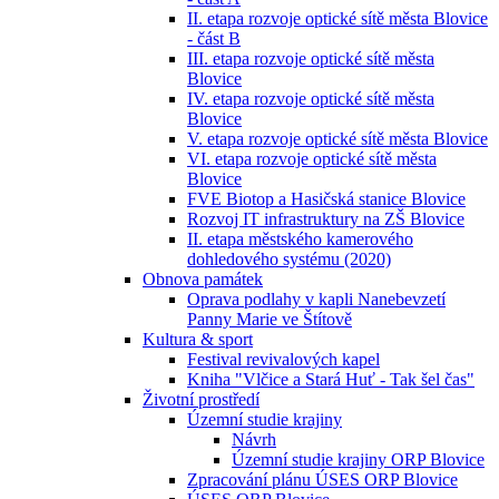
II. etapa rozvoje optické sítě města Blovice
- část B
III. etapa rozvoje optické sítě města
Blovice
IV. etapa rozvoje optické sítě města
Blovice
V. etapa rozvoje optické sítě města Blovice
VI. etapa rozvoje optické sítě města
Blovice
FVE Biotop a Hasičská stanice Blovice
Rozvoj IT infrastruktury na ZŠ Blovice
II. etapa městského kamerového
dohledového systému (2020)
Obnova památek
Oprava podlahy v kapli Nanebevzetí
Panny Marie ve Štítově
Kultura & sport
Festival revivalových kapel
Kniha "Vlčice a Stará Huť - Tak šel čas"
Životní prostředí
Územní studie krajiny
Návrh
Územní studie krajiny ORP Blovice
Zpracování plánu ÚSES ORP Blovice