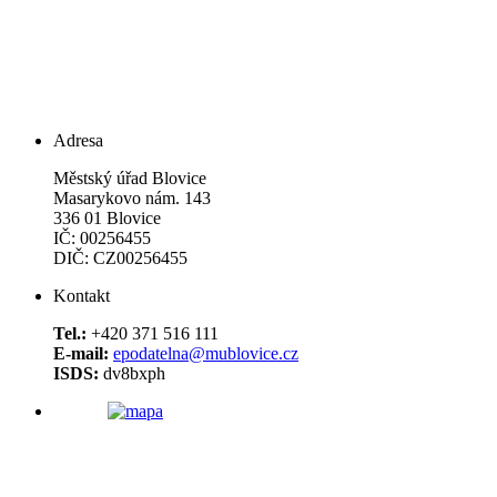
Adresa
Městský úřad Blovice
Masarykovo nám. 143
336 01 Blovice
IČ: 00256455
DIČ: CZ00256455
Kontakt
Tel.:
+420 371 516 111
E-mail:
epodatelna@mublovice.cz
ISDS:
dv8bxph