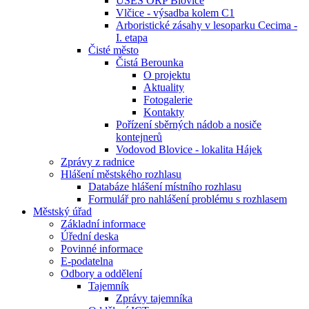
ÚSES ORP Blovice
Vlčice - výsadba kolem C1
Arboristické zásahy v lesoparku Cecima -
I. etapa
Čisté město
Čistá Berounka
O projektu
Aktuality
Fotogalerie
Kontakty
Pořízení sběrných nádob a nosiče
kontejnerů
Vodovod Blovice - lokalita Hájek
Zprávy z radnice
Hlášení městského rozhlasu
Databáze hlášení místního rozhlasu
Formulář pro nahlášení problému s rozhlasem
Městský úřad
Základní informace
Úřední deska
Povinné informace
E-podatelna
Odbory a oddělení
Tajemník
Zprávy tajemníka