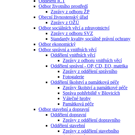
Oddělení ICT
Odbor životního prostředí
Zprávy z odboru ŽP
Obecní živnostenský úřad
Zprávy z OŽÚ
Odbor sociálních věcí a zdravotnictví
Zprávy z odboru SVZ
Standardy kvality sociálně právní ochrany
Odbor ekonomický
Odbor správní a vnitřních věcí
Oddělení vnitřních věcí
Zprávy z odboru vnitřních věcí
Oddělení správní - OP, CD, EO, matrika
Zprávy z oddělení správního
Fotogalerie
Oddělení školství a památková péče
Zprávy školství a památkové péče
Správa pohřebiště v Blovicích
Válečné hroby
Památková péče
Odbor stavební a dopravní
Oddělení dopravní
Zprávy z oddělení dopravního
Oddělení stavební
Zprávy z oddělení stavebního