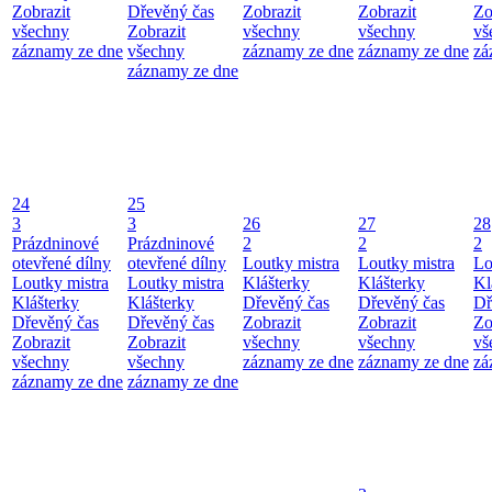
Zobrazit
Dřevěný čas
Zobrazit
Zobrazit
Zo
všechny
Zobrazit
všechny
všechny
vš
záznamy ze dne
všechny
záznamy ze dne
záznamy ze dne
zá
záznamy ze dne
24
25
3
3
26
27
28
Prázdninové
Prázdninové
2
2
2
otevřené dílny
otevřené dílny
Loutky mistra
Loutky mistra
Lo
Loutky mistra
Loutky mistra
Klášterky
Klášterky
Kl
Klášterky
Klášterky
Dřevěný čas
Dřevěný čas
Dř
Dřevěný čas
Dřevěný čas
Zobrazit
Zobrazit
Zo
Zobrazit
Zobrazit
všechny
všechny
vš
všechny
všechny
záznamy ze dne
záznamy ze dne
zá
záznamy ze dne
záznamy ze dne