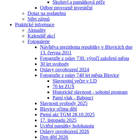
Školství a památková péče
Odbor provozně investiční
Dotaz na podatelnu
Střet zájmů
Praktické informace
Aktuality
Kalendář akcí
Fotogalerie
Návštěva prezidenta republiky v Blovicích dne
13. června 2011
Fotografie z oslav 730. výročí založení města
30 let svobody
Oslavy osvobození 2024
Fotografie z oslav 740 let města Blovice
Slavnostní večer v LD
70 let ZUŠ
Historické slavnosti - sobotní program
Parní vlak - Babouci
Slavnosti svobody 2025
Blovice očima dětí
Pietní akt TGM 28.10.2025
17. listopadu 2025
Uctění památky holokaustu
Oslavy osvobození 2026
Den dětí 2026