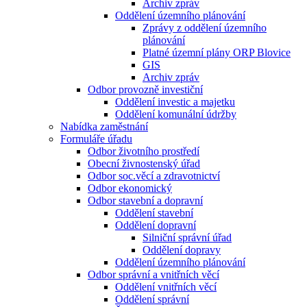
Archiv zpráv
Oddělení územního plánování
Zprávy z oddělení územního
plánování
Platné územní plány ORP Blovice
GIS
Archiv zpráv
Odbor provozně investiční
Oddělení investic a majetku
Oddělení komunální údržby
Nabídka zaměstnání
Formuláře úřadu
Odbor životního prostředí
Obecní živnostenský úřad
Odbor soc.věcí a zdravotnictví
Odbor ekonomický
Odbor stavební a dopravní
Oddělení stavební
Oddělení dopravní
Silniční správní úřad
Oddělení dopravy
Oddělení územního plánování
Odbor správní a vnitřních věcí
Oddělení vnitřních věcí
Oddělení správní