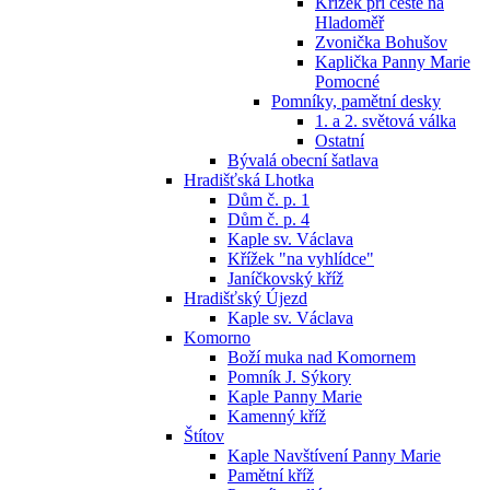
Křížek při cestě na
Hladoměř
Zvonička Bohušov
Kaplička Panny Marie
Pomocné
Pomníky, pamětní desky
1. a 2. světová válka
Ostatní
Bývalá obecní šatlava
Hradišťská Lhotka
Dům č. p. 1
Dům č. p. 4
Kaple sv. Václava
Křížek "na vyhlídce"
Janíčkovský kříž
Hradišťský Újezd
Kaple sv. Václava
Komorno
Boží muka nad Komornem
Pomník J. Sýkory
Kaple Panny Marie
Kamenný kříž
Štítov
Kaple Navštívení Panny Marie
Pamětní kříž