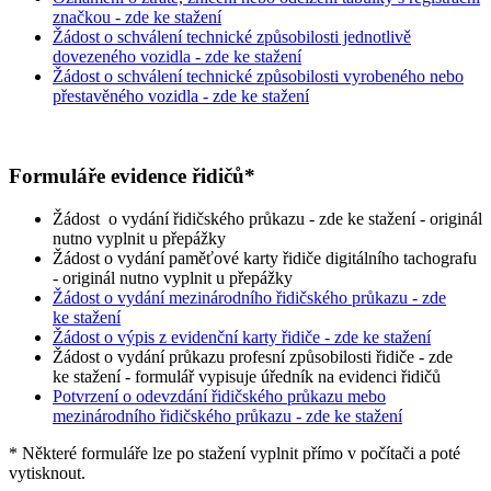
značkou - zde ke stažení
Žádost o schválení technické způsobilosti jednotlivě
dovezeného vozidla - zde ke stažení
Žádost o schválení technické způsobilosti vyrobeného nebo
přestavěného vozidla - zde ke stažení
Formuláře evidence řidičů*
Žádost o vydání řidičského průkazu - zde ke stažení - originál
nutno vyplnit u přepážky
Žádost o vydání paměťové karty řidiče digitálního tachografu
- originál nutno vyplnit u přepážky
Žádost o vydání mezinárodního řidičského průkazu - zde
ke stažení
Žádost o výpis z evidenční karty řidiče - zde ke stažení
Žádost o vydání průkazu profesní způsobilosti řidiče - zde
ke stažení - formulář vypisuje úředník na evidenci řidičů
Potvrzení o odevzdání řidičského průkazu mebo
mezinárodního řidičského průkazu - zde ke stažení
* Některé formuláře lze po stažení vyplnit přímo v počítači a poté
vytisknout.