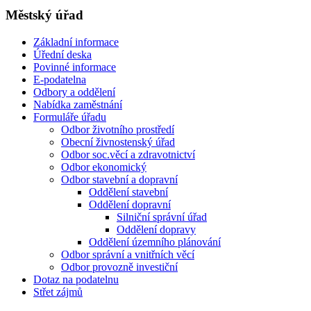
Městský úřad
Základní informace
Úřední deska
Povinné informace
E-podatelna
Odbory a oddělení
Nabídka zaměstnání
Formuláře úřadu
Odbor životního prostředí
Obecní živnostenský úřad
Odbor soc.věcí a zdravotnictví
Odbor ekonomický
Odbor stavební a dopravní
Oddělení stavební
Oddělení dopravní
Silniční správní úřad
Oddělení dopravy
Oddělení územního plánování
Odbor správní a vnitřních věcí
Odbor provozně investiční
Dotaz na podatelnu
Střet zájmů