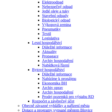
Elektroodpad
Nebezpečný odpad
Jedlé oleje a tuky
Stavební odpady
Biologický odpad
Výkopová zemina
Pneumatiky
Textil
Legislativa
Lesní hospodářství
Důležité informace
Aktuality
Propagace
Archiv hospodaření
Nabídková řízení
Bytové hospodářství
Důležité informace
Nabízíme k pronájmu
Ekonomika BH
Archiv oprav
Archiv hospodaření
Prodej pozemků pro výstabu RD
Rozpočet a závěrečný účet
Obecně závazné vyhlášky a nařízení města
Dotace a programy vypsané městem Blovice