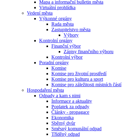
Mapa a informační bulletin města
Virtuální prohlídka
Vedení města
Výkonné orgány
Rada města
Zastupitelstvo města
Výbory
Kontrolní orgány
Finanční výbor
Zápisy finančního výboru
Kontrolní výbor
Poradní orgány
Komise
Komise pro životní prostředí
Komise pro kulturu a sport
Komise pro záležitosti místních částí
Hospodaření města
Odpady a kam s nimi
Informace a aktuality
Poplatek za odpady
Články - propagace
Ekonomika
Sběrný dvůr
Směsný komunální odpad
Tříděný odpad