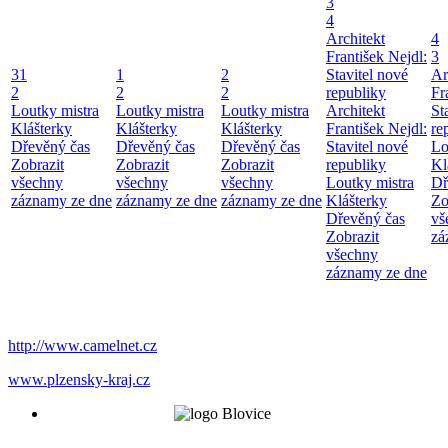
3
4
Architekt
4
František Nejdl:
3
31
1
2
Stavitel nové
Ar
2
2
2
republiky
Fr
Loutky mistra
Loutky mistra
Loutky mistra
Architekt
St
Klášterky
Klášterky
Klášterky
František Nejdl:
re
Dřevěný čas
Dřevěný čas
Dřevěný čas
Stavitel nové
Lo
Zobrazit
Zobrazit
Zobrazit
republiky
Kl
všechny
všechny
všechny
Loutky mistra
Dř
záznamy ze dne
záznamy ze dne
záznamy ze dne
Klášterky
Zo
Dřevěný čas
vš
Zobrazit
zá
všechny
záznamy ze dne
http://www.camelnet.cz
www.plzensky-kraj.cz