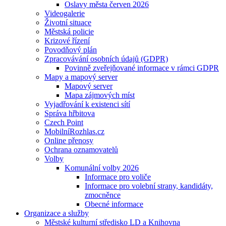
Oslavy města červen 2026
Videogalerie
Životní situace
Městská policie
Krizové řízení
Povodňový plán
Zpracovávání osobních údajů (GDPR)
Povinně zveřejňované informace v rámci GDPR
Mapy a mapový server
Mapový server
Mapa zájmových míst
Vyjadřování k existenci sítí
Správa hřbitova
Czech Point
MobilníRozhlas.cz
Online přenosy
Ochrana oznamovatelů
Volby
Komunální volby 2026
Informace pro voliče
Informace pro volební strany, kandidáty,
zmocněnce
Obecné informace
Organizace a služby
Městské kulturní středisko LD a Knihovna