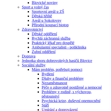
Blovické noviny
Sport a volný čas
Sportovní areál u ZŠ
Dětská hřiště
Areál u Sokolovny
Přírodní koupací biotop
Zdravotnictví
Dětské oddělení
Rychlá záchranná služba
Praktický lékař pro dospělé
Ambulantní specialisti - poliklinika
Zubní oddělení
Doprava
Jednotka sboru dobrovolných hasičů Blovice
Sociální služby
Mám problém, potřebuji pomoci
Bydlení
Dluhy a finanční problémy
Nezaměstnanost
Péče o zdravotně postižené a nemocné
Problémy v rodině, s výchovou,
pěstounství
Psychická krize, duševní onemocnění
Stáří
Umírání a doprovázení