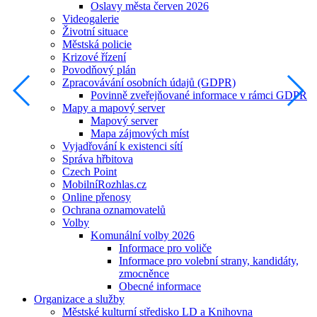
Oslavy města červen 2026
Videogalerie
Životní situace
Městská policie
Krizové řízení
Povodňový plán
Zpracovávání osobních údajů (GDPR)
Povinně zveřejňované informace v rámci GDPR
Mapy a mapový server
Mapový server
Mapa zájmových míst
Vyjadřování k existenci sítí
Správa hřbitova
Czech Point
MobilníRozhlas.cz
Online přenosy
Ochrana oznamovatelů
Volby
Komunální volby 2026
Informace pro voliče
Informace pro volební strany, kandidáty,
zmocněnce
Obecné informace
Organizace a služby
Městské kulturní středisko LD a Knihovna