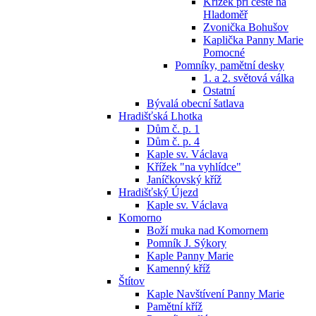
Křížek při cestě na
Hladoměř
Zvonička Bohušov
Kaplička Panny Marie
Pomocné
Pomníky, pamětní desky
1. a 2. světová válka
Ostatní
Bývalá obecní šatlava
Hradišťská Lhotka
Dům č. p. 1
Dům č. p. 4
Kaple sv. Václava
Křížek "na vyhlídce"
Janíčkovský kříž
Hradišťský Újezd
Kaple sv. Václava
Komorno
Boží muka nad Komornem
Pomník J. Sýkory
Kaple Panny Marie
Kamenný kříž
Štítov
Kaple Navštívení Panny Marie
Pamětní kříž