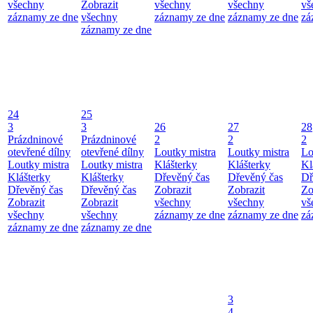
všechny
Zobrazit
všechny
všechny
vš
záznamy ze dne
všechny
záznamy ze dne
záznamy ze dne
zá
záznamy ze dne
24
25
3
3
26
27
28
Prázdninové
Prázdninové
2
2
2
otevřené dílny
otevřené dílny
Loutky mistra
Loutky mistra
Lo
Loutky mistra
Loutky mistra
Klášterky
Klášterky
Kl
Klášterky
Klášterky
Dřevěný čas
Dřevěný čas
Dř
Dřevěný čas
Dřevěný čas
Zobrazit
Zobrazit
Zo
Zobrazit
Zobrazit
všechny
všechny
vš
všechny
všechny
záznamy ze dne
záznamy ze dne
zá
záznamy ze dne
záznamy ze dne
3
4