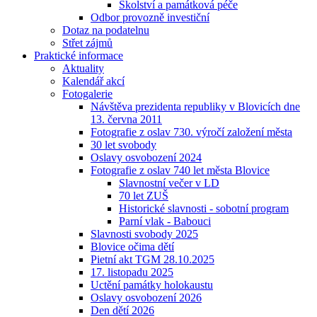
Školství a památková péče
Odbor provozně investiční
Dotaz na podatelnu
Střet zájmů
Praktické informace
Aktuality
Kalendář akcí
Fotogalerie
Návštěva prezidenta republiky v Blovicích dne
13. června 2011
Fotografie z oslav 730. výročí založení města
30 let svobody
Oslavy osvobození 2024
Fotografie z oslav 740 let města Blovice
Slavnostní večer v LD
70 let ZUŠ
Historické slavnosti - sobotní program
Parní vlak - Babouci
Slavnosti svobody 2025
Blovice očima dětí
Pietní akt TGM 28.10.2025
17. listopadu 2025
Uctění památky holokaustu
Oslavy osvobození 2026
Den dětí 2026