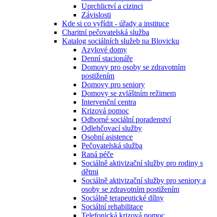
Uprchlictví a cizinci
Závislosti
Kde si co vyřídit - úřady a instituce
Charitní pečovatelská služba
Katalog sociálních služeb na Blovicku
Azylové domy
Denní stacionáře
Domovy pro osoby se zdravotním
postižením
Domovy pro seniory
Domovy se zvláštním režimem
Intervenční centra
Krizová pomoc
Odborné sociální poradenství
Odlehčovací služby
Osobní asistence
Pečovatelská služba
Raná péče
Sociálně aktivizační služby pro rodiny s
dětmi
Sociálně aktivizační služby pro seniory a
osoby se zdravotním postižením
Sociálně terapeutické dílny
Sociální rehabilitace
Telefonická krizová pomoc