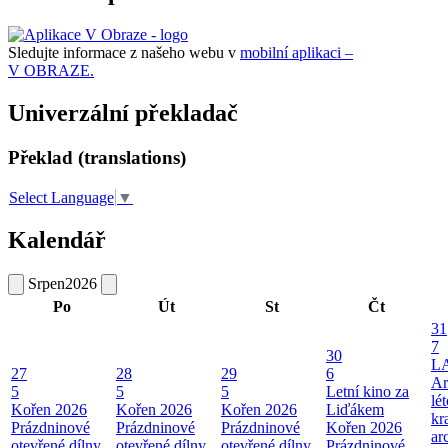
Sledujte informace z našeho webu v
mobilní aplikaci –
V OBRAZE.
Univerzální překladač
Překlad (translations)
Select Language
▼
Kalendář
Srpen
2026
Po
Út
St
Čt
31
7
30
L
27
28
29
6
Ar
5
5
5
Letní kino za
lé
Kořen 2026
Kořen 2026
Kořen 2026
Liďákem
kr
Prázdninové
Prázdninové
Prázdninové
Kořen 2026
ar
otevřené dílny
otevřené dílny
otevřené dílny
Prázdninové