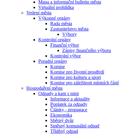
Mapa a informační bulletin města
Virtuální prohlídka
Vedení města
Výkonné orgány
Rada města
Zastupitelstvo města
Výbory
Kontrolní orgány
Finanční výbor
Zápisy finančního výboru
Kontrolní výbor
Poradní orgány
Komise
Komise pro životní prostředí
Komise pro kulturu a sport
Komise pro záležitosti místních částí
Hospodaření města
Odpady a kam s nimi
Informace a aktuality
Poplatek za odpady
Články - propagace
Ekonomika
Sběrný dvůr
Směsný komunální odpad
Tříděný odpad