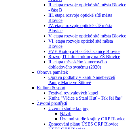
II. etapa rozvoje optické sítě města Blovice
- část B
III. etapa rozvoje optické sítě města
Blovice
IV. etapa rozvoje optické sítě města
Blovice
V. etapa rozvoje optické sítě města Blovice
VI. etapa rozvoje optické sítě města
Blovice
FVE Biotop a Hasičská stanice Blovice
Rozvoj IT infrastruktury na ZŠ Blovice
II. etapa městského kamerového
dohledového systému (2020)
Obnova památek
Oprava podlahy v kapli Nanebevzetí
Panny Marie ve Štítově
Kultura & sport
Festival revivalových kapel
Kniha "Vlčice a Stará Huť - Tak šel čas"
Životní prostředí
Územní studie krajiny
Návrh
Územní studie krajiny ORP Blovice
Zpracování plánu ÚSES ORP Blovice