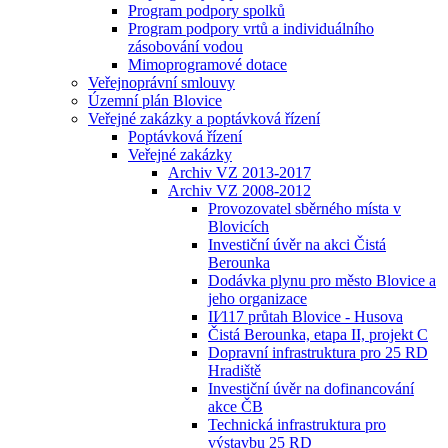
Program podpory spolků
Program podpory vrtů a individuálního
zásobování vodou
Mimoprogramové dotace
Veřejnoprávní smlouvy
Územní plán Blovice
Veřejné zakázky a poptávková řízení
Poptávková řízení
Veřejné zakázky
Archiv VZ 2013-2017
Archiv VZ 2008-2012
Provozovatel sběrného místa v
Blovicích
Investiční úvěr na akci Čistá
Berounka
Dodávka plynu pro město Blovice a
jeho organizace
II⁄117 průtah Blovice - Husova
Čistá Berounka, etapa II, projekt C
Dopravní infrastruktura pro 25 RD
Hradiště
Investiční úvěr na dofinancování
akce ČB
Technická infrastruktura pro
výstavbu 25 RD