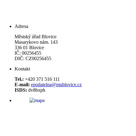
Adresa
Městský úřad Blovice
Masarykovo nám. 143
336 01 Blovice
IČ: 00256455
DIČ: CZ00256455
Kontakt
Tel.:
+420 371 516 111
E-mail:
epodatelna@mublovice.cz
ISDS:
dv8bxph