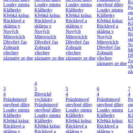
Ko
Loutky mistra
Loutky mistra
Loutky mistra
otevřené dílny
Pr
Klášterky
Klášterky
Klášterky
Loutky mistra
ot
Křehká krása:
Křehká krása:
Křehká krása:
Klášterky
Lo
Rücklové a
Rücklové a
Rücklové a
Křehká krása:
Kl
sklárna v
sklárna v
sklárna v
Rücklové a
Kř
Nových
Nových
Nových
sklárna v
Rü
Mitrovicích
Mitrovicích
Mitrovicích
Nových
sk
Dřevěný čas
Dřevěný čas
Dřevěný čas
Mitrovicích
No
Zobrazit
Zobrazit
Zobrazit
Dřevěný čas
Mi
všechny
všechny
všechny
Zobrazit
Dř
záznamy ze dne
záznamy ze dne
záznamy ze dne
všechny
Zo
záznamy ze dne
vš
zá
4
3
5
5
6
7
4
Blovické
4
4
4
Prázdninové
vycházky
Prázdninové
Prázdninové
Pr
otevřené dílny
Prázdninové
otevřené dílny
otevřené dílny
ot
Loutky mistra
otevřené dílny
Loutky mistra
Loutky mistra
Lo
Klášterky
Loutky mistra
Klášterky
Klášterky
Kl
Křehká krása:
Klášterky
Křehká krása:
Křehká krása:
Kř
Rücklové a
Křehká krása:
Rücklové a
Rücklové a
Rü
sklárna v
Rücklové a
sklárna v
sklárna v
sk