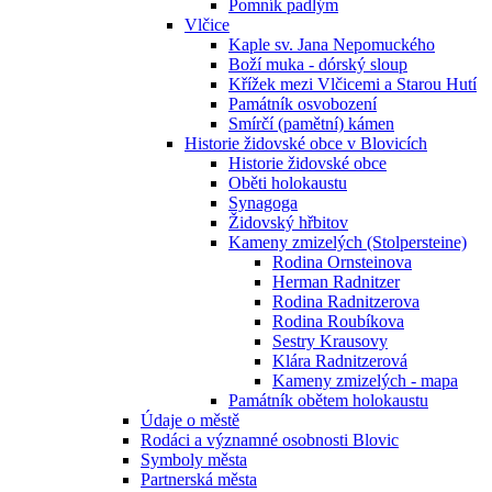
Pomník padlým
Vlčice
Kaple sv. Jana Nepomuckého
Boží muka - dórský sloup
Křížek mezi Vlčicemi a Starou Hutí
Památník osvobození
Smírčí (pamětní) kámen
Historie židovské obce v Blovicích
Historie židovské obce
Oběti holokaustu
Synagoga
Židovský hřbitov
Kameny zmizelých (Stolpersteine)
Rodina Ornsteinova
Herman Radnitzer
Rodina Radnitzerova
Rodina Roubíkova
Sestry Krausovy
Klára Radnitzerová
Kameny zmizelých - mapa
Památník obětem holokaustu
Údaje o městě
Rodáci a významné osobnosti Blovic
Symboly města
Partnerská města