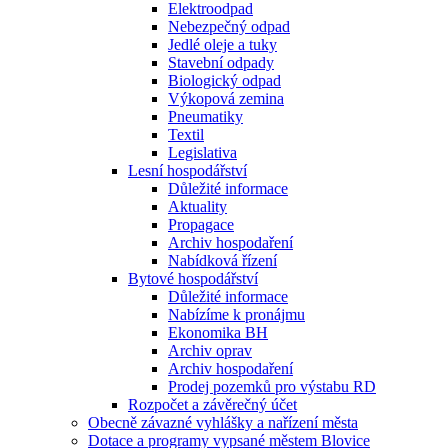
Elektroodpad
Nebezpečný odpad
Jedlé oleje a tuky
Stavební odpady
Biologický odpad
Výkopová zemina
Pneumatiky
Textil
Legislativa
Lesní hospodářství
Důležité informace
Aktuality
Propagace
Archiv hospodaření
Nabídková řízení
Bytové hospodářství
Důležité informace
Nabízíme k pronájmu
Ekonomika BH
Archiv oprav
Archiv hospodaření
Prodej pozemků pro výstabu RD
Rozpočet a závěrečný účet
Obecně závazné vyhlášky a nařízení města
Dotace a programy vypsané městem Blovice