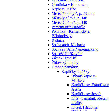
Boží muka Bohušov
Chudinka v Kamensku
Kaple sv. Kříže
Městské domy č. p. 23 a 24
Městský dům č. p. 148
Městský dům č. p. 149
Pamětní kříž Hradiště
Pomníky - Kamenický a
Bělohrobský
Radnice
Socha arch. Michaela
Socha sv. Jana Nepomuckého
Sousoší Ukřižování
Zámek Hradiště
Židovský hřbitov
Drobné památky
Kapličky a křížky
Bývalá kaple sv.
Markéty
Kaplička sv. Františka z
Assisi
Kaplička sv. Josefa
Kříž - památník obětem
totality
Křížek Hladoměř