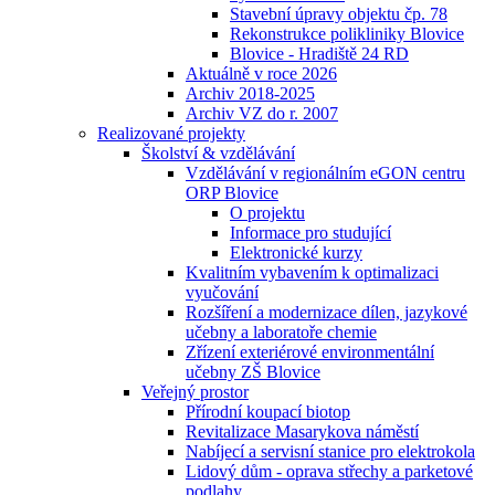
Stavební úpravy objektu čp. 78
Rekonstrukce polikliniky Blovice
Blovice - Hradiště 24 RD
Aktuálně v roce 2026
Archiv 2018-2025
Archiv VZ do r. 2007
Realizované projekty
Školství & vzdělávání
Vzdělávání v regionálním eGON centru
ORP Blovice
O projektu
Informace pro studující
Elektronické kurzy
Kvalitním vybavením k optimalizaci
vyučování
Rozšíření a modernizace dílen, jazykové
učebny a laboratoře chemie
Zřízení exteriérové environmentální
učebny ZŠ Blovice
Veřejný prostor
Přírodní koupací biotop
Revitalizace Masarykova náměstí
Nabíjecí a servisní stanice pro elektrokola
Lidový dům - oprava střechy a parketové
podlahy