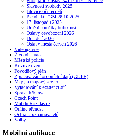
Fotografie z oslav 740 let města Blovice
Slavnosti svobody 2025
Blovice očima dětí
Pietní akt TGM 28.10.2025
17. listopadu 2025
Uctění památky holokaustu
Oslavy osvobození 2026
Den dětí 2026
Oslavy města červen 2026
Videogalerie
Životní situace
Městská policie
Krizové řízení
Povodňový plán
Zpracovávání osobních údajů (GDPR)
Mapy a mapový server
Vyjadřování k existenci sítí
Správa hřbitova
Czech Point
MobilníRozhlas.cz
Online přenosy
Ochrana oznamovatelů
Volby
Mobilní aplikace