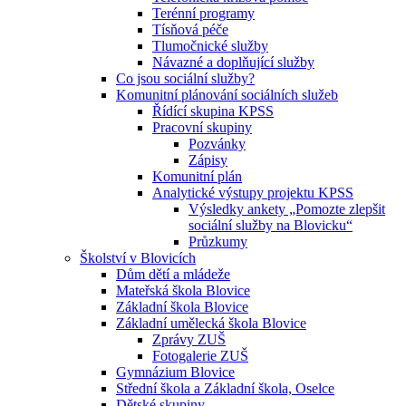
Terénní programy
Tísňová péče
Tlumočnické služby
Návazné a doplňující služby
Co jsou sociální služby?
Komunitní plánování sociálních služeb
Řídící skupina KPSS
Pracovní skupiny
Pozvánky
Zápisy
Komunitní plán
Analytické výstupy projektu KPSS
Výsledky ankety „Pomozte zlepšit
sociální služby na Blovicku“
Průzkumy
Školství v Blovicích
Dům dětí a mládeže
Mateřská škola Blovice
Základní škola Blovice
Základní umělecká škola Blovice
Zprávy ZUŠ
Fotogalerie ZUŠ
Gymnázium Blovice
Střední škola a Základní škola, Oselce
Dětské skupiny