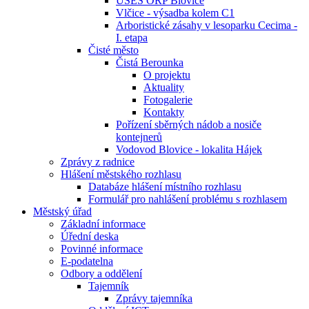
ÚSES ORP Blovice
Vlčice - výsadba kolem C1
Arboristické zásahy v lesoparku Cecima -
I. etapa
Čisté město
Čistá Berounka
O projektu
Aktuality
Fotogalerie
Kontakty
Pořízení sběrných nádob a nosiče
kontejnerů
Vodovod Blovice - lokalita Hájek
Zprávy z radnice
Hlášení městského rozhlasu
Databáze hlášení místního rozhlasu
Formulář pro nahlášení problému s rozhlasem
Městský úřad
Základní informace
Úřední deska
Povinné informace
E-podatelna
Odbory a oddělení
Tajemník
Zprávy tajemníka