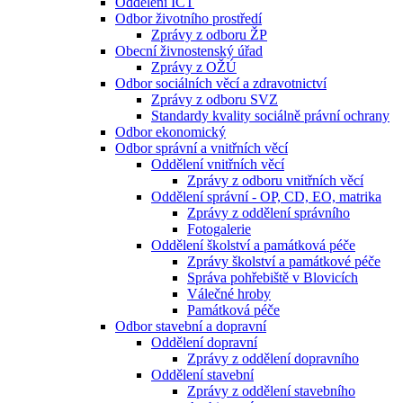
Oddělení ICT
Odbor životního prostředí
Zprávy z odboru ŽP
Obecní živnostenský úřad
Zprávy z OŽÚ
Odbor sociálních věcí a zdravotnictví
Zprávy z odboru SVZ
Standardy kvality sociálně právní ochrany
Odbor ekonomický
Odbor správní a vnitřních věcí
Oddělení vnitřních věcí
Zprávy z odboru vnitřních věcí
Oddělení správní - OP, CD, EO, matrika
Zprávy z oddělení správního
Fotogalerie
Oddělení školství a památková péče
Zprávy školství a památkové péče
Správa pohřebiště v Blovicích
Válečné hroby
Památková péče
Odbor stavební a dopravní
Oddělení dopravní
Zprávy z oddělení dopravního
Oddělení stavební
Zprávy z oddělení stavebního