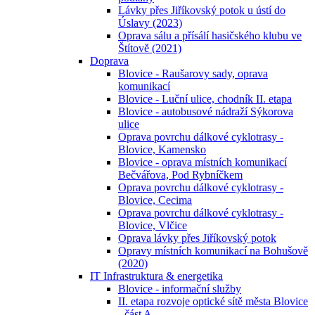
Lávky přes Jiříkovský potok u ústí do
Úslavy (2023)
Oprava sálu a přísálí hasičského klubu ve
Štítově (2021)
Doprava
Blovice - Raušarovy sady, oprava
komunikací
Blovice - Luční ulice, chodník II. etapa
Blovice - autobusové nádraží Sýkorova
ulice
Oprava povrchu dálkové cyklotrasy -
Blovice, Kamensko
Blovice - oprava místních komunikací
Bečvářova, Pod Rybníčkem
Oprava povrchu dálkové cyklotrasy -
Blovice, Cecima
Oprava povrchu dálkové cyklotrasy -
Blovice, Vlčice
Oprava lávky přes Jiříkovský potok
Opravy místních komunikací na Bohušově
(2020)
IT Infrastruktura & energetika
Blovice - informační služby
II. etapa rozvoje optické sítě města Blovice
- část A