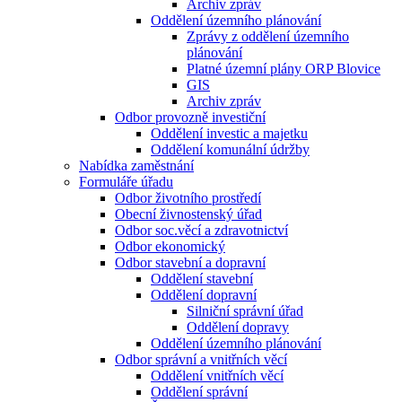
Archiv zpráv
Oddělení územního plánování
Zprávy z oddělení územního
plánování
Platné územní plány ORP Blovice
GIS
Archiv zpráv
Odbor provozně investiční
Oddělení investic a majetku
Oddělení komunální údržby
Nabídka zaměstnání
Formuláře úřadu
Odbor životního prostředí
Obecní živnostenský úřad
Odbor soc.věcí a zdravotnictví
Odbor ekonomický
Odbor stavební a dopravní
Oddělení stavební
Oddělení dopravní
Silniční správní úřad
Oddělení dopravy
Oddělení územního plánování
Odbor správní a vnitřních věcí
Oddělení vnitřních věcí
Oddělení správní