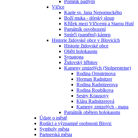
Pomník padlým
Vlčice
Kaple sv. Jana Nepomuckého
Boží muka - dórský sloup
Křížek mezi Vlčicemi a Starou Hutí
Památník osvobození
Smírčí (pamětní) kámen
Historie židovské obce v Blovicích
Historie židovské obce
Oběti holokaustu
Synagoga
Židovský hřbitov
Kameny zmizelých (Stolpersteine)
Rodina Ornsteinova
Herman Radnitzer
Rodina Radnitzerova
Rodina Roubíkova
Sestry Krausovy
Klára Radnitzerová
Kameny zmizelých - mapa
Památník obětem holokaustu
Údaje o městě
Rodáci a významné osobnosti Blovic
Symboly města
Partnerská města