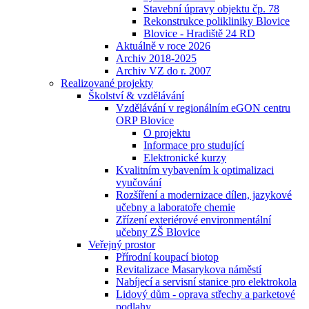
Stavební úpravy objektu čp. 78
Rekonstrukce polikliniky Blovice
Blovice - Hradiště 24 RD
Aktuálně v roce 2026
Archiv 2018-2025
Archiv VZ do r. 2007
Realizované projekty
Školství & vzdělávání
Vzdělávání v regionálním eGON centru
ORP Blovice
O projektu
Informace pro studující
Elektronické kurzy
Kvalitním vybavením k optimalizaci
vyučování
Rozšíření a modernizace dílen, jazykové
učebny a laboratoře chemie
Zřízení exteriérové environmentální
učebny ZŠ Blovice
Veřejný prostor
Přírodní koupací biotop
Revitalizace Masarykova náměstí
Nabíjecí a servisní stanice pro elektrokola
Lidový dům - oprava střechy a parketové
podlahy