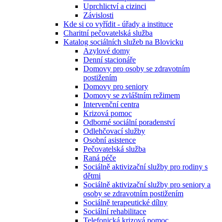
Uprchlictví a cizinci
Závislosti
Kde si co vyřídit - úřady a instituce
Charitní pečovatelská služba
Katalog sociálních služeb na Blovicku
Azylové domy
Denní stacionáře
Domovy pro osoby se zdravotním
postižením
Domovy pro seniory
Domovy se zvláštním režimem
Intervenční centra
Krizová pomoc
Odborné sociální poradenství
Odlehčovací služby
Osobní asistence
Pečovatelská služba
Raná péče
Sociálně aktivizační služby pro rodiny s
dětmi
Sociálně aktivizační služby pro seniory a
osoby se zdravotním postižením
Sociálně terapeutické dílny
Sociální rehabilitace
Telefonická krizová pomoc