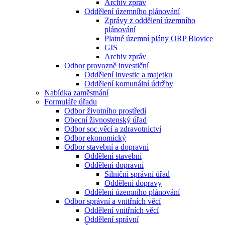
Archiv zpráv
Oddělení územního plánování
Zprávy z oddělení územního
plánování
Platné územní plány ORP Blovice
GIS
Archiv zpráv
Odbor provozně investiční
Oddělení investic a majetku
Oddělení komunální údržby
Nabídka zaměstnání
Formuláře úřadu
Odbor životního prostředí
Obecní živnostenský úřad
Odbor soc.věcí a zdravotnictví
Odbor ekonomický
Odbor stavební a dopravní
Oddělení stavební
Oddělení dopravní
Silniční správní úřad
Oddělení dopravy
Oddělení územního plánování
Odbor správní a vnitřních věcí
Oddělení vnitřních věcí
Oddělení správní