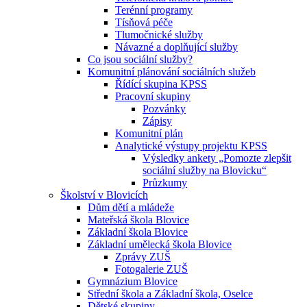
Terénní programy
Tísňová péče
Tlumočnické služby
Návazné a doplňující služby
Co jsou sociální služby?
Komunitní plánování sociálních služeb
Řídící skupina KPSS
Pracovní skupiny
Pozvánky
Zápisy
Komunitní plán
Analytické výstupy projektu KPSS
Výsledky ankety „Pomozte zlepšit
sociální služby na Blovicku“
Průzkumy
Školství v Blovicích
Dům dětí a mládeže
Mateřská škola Blovice
Základní škola Blovice
Základní umělecká škola Blovice
Zprávy ZUŠ
Fotogalerie ZUŠ
Gymnázium Blovice
Střední škola a Základní škola, Oselce
Dětské skupiny