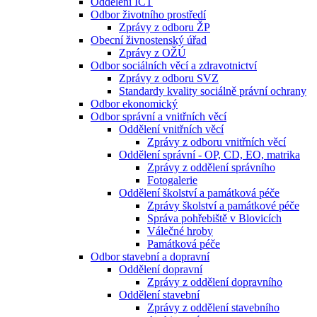
Oddělení ICT
Odbor životního prostředí
Zprávy z odboru ŽP
Obecní živnostenský úřad
Zprávy z OŽÚ
Odbor sociálních věcí a zdravotnictví
Zprávy z odboru SVZ
Standardy kvality sociálně právní ochrany
Odbor ekonomický
Odbor správní a vnitřních věcí
Oddělení vnitřních věcí
Zprávy z odboru vnitřních věcí
Oddělení správní - OP, CD, EO, matrika
Zprávy z oddělení správního
Fotogalerie
Oddělení školství a památková péče
Zprávy školství a památkové péče
Správa pohřebiště v Blovicích
Válečné hroby
Památková péče
Odbor stavební a dopravní
Oddělení dopravní
Zprávy z oddělení dopravního
Oddělení stavební
Zprávy z oddělení stavebního