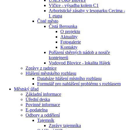
ÚSES ORP Blovice
Vlčice - výsadba kolem C1
Arboristické zásahy v lesoparku Cecima -
I. etapa
Čisté město
Čistá Berounka
O projektu
Aktuality
Fotogalerie
Kontakty
Pořízení sběrných nádob a nosiče
kontejnerů
Vodovod Blovice - lokalita Hájek
Zprávy z radnice
Hlášení městského rozhlasu
Databáze hlášení místního rozhlasu
Formulář pro nahlášení problému s rozhlasem
Městský úřad
Základní informace
Úřední deska
Povinné informace
E-podatelna
Odbory a oddělení
Tajemník
Zprávy tajemníka