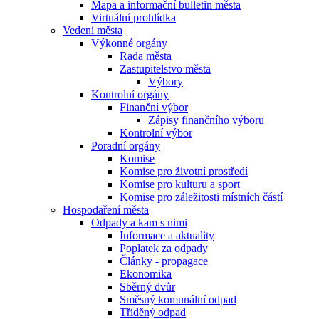
Mapa a informační bulletin města
Virtuální prohlídka
Vedení města
Výkonné orgány
Rada města
Zastupitelstvo města
Výbory
Kontrolní orgány
Finanční výbor
Zápisy finančního výboru
Kontrolní výbor
Poradní orgány
Komise
Komise pro životní prostředí
Komise pro kulturu a sport
Komise pro záležitosti místních částí
Hospodaření města
Odpady a kam s nimi
Informace a aktuality
Poplatek za odpady
Články - propagace
Ekonomika
Sběrný dvůr
Směsný komunální odpad
Tříděný odpad