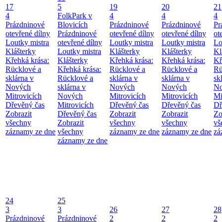
17
5
19
20
21
4
FolkPark v
4
4
4
Prázdninové
Blovicích
Prázdninové
Prázdninové
Pr
otevřené dílny
Prázdninové
otevřené dílny
otevřené dílny
ot
Loutky mistra
otevřené dílny
Loutky mistra
Loutky mistra
Lo
Klášterky
Loutky mistra
Klášterky
Klášterky
Kl
Křehká krása:
Klášterky
Křehká krása:
Křehká krása:
Kř
Rücklové a
Křehká krása:
Rücklové a
Rücklové a
Rü
sklárna v
Rücklové a
sklárna v
sklárna v
sk
Nových
sklárna v
Nových
Nových
No
Mitrovicích
Nových
Mitrovicích
Mitrovicích
Mi
Dřevěný čas
Mitrovicích
Dřevěný čas
Dřevěný čas
Dř
Zobrazit
Dřevěný čas
Zobrazit
Zobrazit
Zo
všechny
Zobrazit
všechny
všechny
vš
záznamy ze dne
všechny
záznamy ze dne
záznamy ze dne
zá
záznamy ze dne
24
25
3
3
26
27
28
Prázdninové
Prázdninové
2
2
2