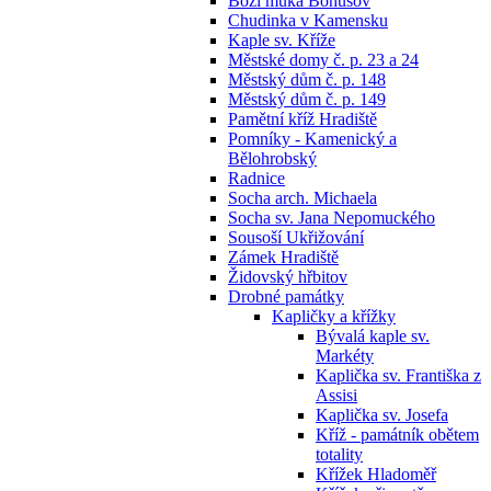
Boží muka Bohušov
Chudinka v Kamensku
Kaple sv. Kříže
Městské domy č. p. 23 a 24
Městský dům č. p. 148
Městský dům č. p. 149
Pamětní kříž Hradiště
Pomníky - Kamenický a
Bělohrobský
Radnice
Socha arch. Michaela
Socha sv. Jana Nepomuckého
Sousoší Ukřižování
Zámek Hradiště
Židovský hřbitov
Drobné památky
Kapličky a křížky
Bývalá kaple sv.
Markéty
Kaplička sv. Františka z
Assisi
Kaplička sv. Josefa
Kříž - památník obětem
totality
Křížek Hladoměř