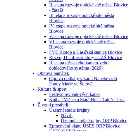
II. etapa rozvoje optické sítě města Blovice
- část B
III. etapa rozvoje optické sítě města
Blovice
IV. etapa rozvoje optické sítě města
Blovice
V. etapa rozvoje optické sítě města Blovice
VI. etapa rozvoje optické sítě města
Blovice
FVE Biotop a Hasičská stanice Blovice
Rozvoj IT infrastruktury na ZŠ Blovice
II. etapa městského kamerového
dohledového systému (2020)
Obnova památek
Oprava podlahy v kapli Nanebevzetí
Panny Marie ve Štítově
Kultura & sport
Festival revivalových kapel
Kniha "Vlčice a Stará Huť - Tak šel čas"
Životní prostředí
Územní studie krajiny
Návrh
Územní studie krajiny ORP Blovice
Zpracování plánu ÚSES ORP Blovice