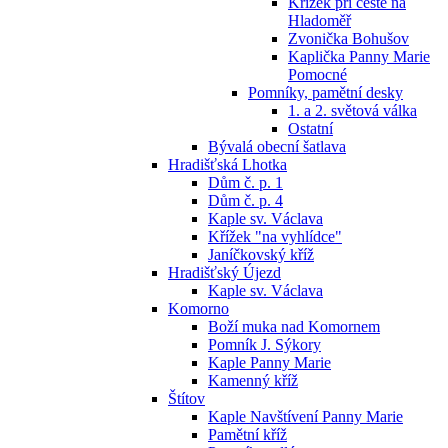
Křížek při cestě na
Hladoměř
Zvonička Bohušov
Kaplička Panny Marie
Pomocné
Pomníky, pamětní desky
1. a 2. světová válka
Ostatní
Bývalá obecní šatlava
Hradišťská Lhotka
Dům č. p. 1
Dům č. p. 4
Kaple sv. Václava
Křížek "na vyhlídce"
Janíčkovský kříž
Hradišťský Újezd
Kaple sv. Václava
Komorno
Boží muka nad Komornem
Pomník J. Sýkory
Kaple Panny Marie
Kamenný kříž
Štítov
Kaple Navštívení Panny Marie
Pamětní kříž