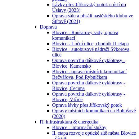
Lávky přes Jiříkovský potok u ústí do
Úslavy (2023)
Oprava sálu a přísálí hasičského klubu ve
Štítově (2021)
Doprava
Blovice - Raušarovy sady, oprava
komunikací
Blovice - Luční ulice, chodník II. etapa
Blovice - autobusové nádraží Sýkorova
ulice
Oprava povrchu dálkové cyklotrasy -
Blovice, Kamensko
Blovice - oprava místních komunikací
Bečvářova, Pod Rybníčkem
Oprava povrchu dálkové cyklotrasy -
Blovice, Cecima
Oprava povrchu dálkové cyklotrasy -
Blovice, Vlčice
Oprava lávky přes Jiříkovský potok
Opravy místních komunikací na Bohušově
(2020)
IT Infrastruktura & energetika
Blovice - informační služby
II. etapa rozvoje optické sítě města Blovice
- část A