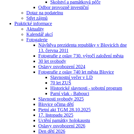
Školství a památková péče
Odbor provozně investiční
Dotaz na podatelnu
Střet zájmů
Praktické informace
Aktuality
Kalendář akcí
Fotogalerie
Návštěva prezidenta republiky v Blovicích dne
13. června 2011
Fotografie z oslav 730. výročí založení města
30 let svobody
Oslavy osvobození 2024
Fotografie z oslav 740 let města Blovice
Slavnostní večer v LD
70 let ZUŠ
Historické slavnosti - sobotní program
Parní vlak - Babouci
Slavnosti svobody 2025
Blovice očima dětí
Pietní akt TGM 28.10.2025
17. listopadu 2025
Uctění památky holokaustu
Oslavy osvobození 2026
Den dětí 2026