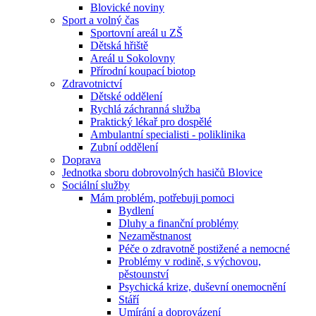
Blovické noviny
Sport a volný čas
Sportovní areál u ZŠ
Dětská hřiště
Areál u Sokolovny
Přírodní koupací biotop
Zdravotnictví
Dětské oddělení
Rychlá záchranná služba
Praktický lékař pro dospělé
Ambulantní specialisti - poliklinika
Zubní oddělení
Doprava
Jednotka sboru dobrovolných hasičů Blovice
Sociální služby
Mám problém, potřebuji pomoci
Bydlení
Dluhy a finanční problémy
Nezaměstnanost
Péče o zdravotně postižené a nemocné
Problémy v rodině, s výchovou,
pěstounství
Psychická krize, duševní onemocnění
Stáří
Umírání a doprovázení