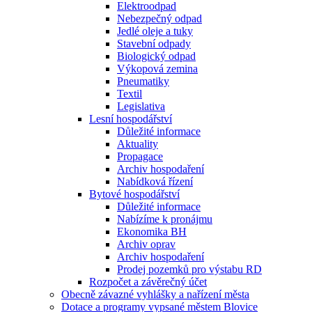
Elektroodpad
Nebezpečný odpad
Jedlé oleje a tuky
Stavební odpady
Biologický odpad
Výkopová zemina
Pneumatiky
Textil
Legislativa
Lesní hospodářství
Důležité informace
Aktuality
Propagace
Archiv hospodaření
Nabídková řízení
Bytové hospodářství
Důležité informace
Nabízíme k pronájmu
Ekonomika BH
Archiv oprav
Archiv hospodaření
Prodej pozemků pro výstabu RD
Rozpočet a závěrečný účet
Obecně závazné vyhlášky a nařízení města
Dotace a programy vypsané městem Blovice