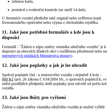
zelenou kartu,
protokol o evidenční kontrole (ne starší 14 dnů).
U firemních vozidel předložte také originál nebo ověřenou kopii
živnostenského oprávnění nebo výpisu z obchodního rejstříku.
11. Jaké jsou potřebné formuláře a kde jsou k
dispozici
Formulář - "Žádost o zápis změny vlastníka silničního vozidla" je k
dispozici na obecních úřadech obcí s rozšířenou působností nebo na
internetových stránkách Ministerstva dopravy
.
12. Jaké jsou poplatky a jak je lze uhradit
Správní poplatek činí - u motorového vozidla s nejméně 4 koly -
800 Kč
(pol. 26 zákona č. 634/2004 Sb., o správních poplatcích, ve
znění pozdějších předpisů); další poplatky jsou odvislé od počtu kol
vozidla.
13. Jaké jsou lhůty pro vyřízení
Žádost o zápis změny vlastníka silničního vozidla je možné vyřídit