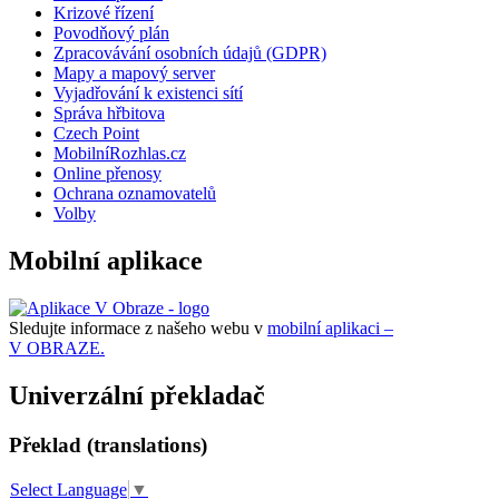
Krizové řízení
Povodňový plán
Zpracovávání osobních údajů (GDPR)
Mapy a mapový server
Vyjadřování k existenci sítí
Správa hřbitova
Czech Point
MobilníRozhlas.cz
Online přenosy
Ochrana oznamovatelů
Volby
Mobilní aplikace
Sledujte informace z našeho webu v
mobilní aplikaci –
V OBRAZE.
Univerzální překladač
Překlad (translations)
Select Language
▼