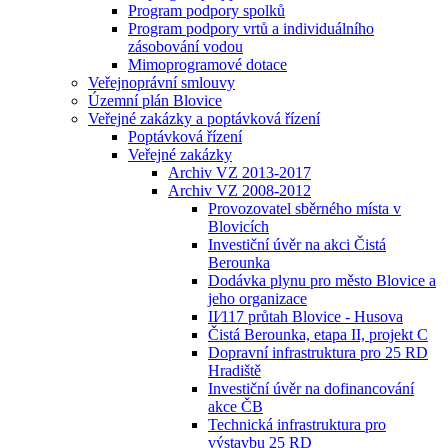
Program podpory spolků
Program podpory vrtů a individuálního
zásobování vodou
Mimoprogramové dotace
Veřejnoprávní smlouvy
Územní plán Blovice
Veřejné zakázky a poptávková řízení
Poptávková řízení
Veřejné zakázky
Archiv VZ 2013-2017
Archiv VZ 2008-2012
Provozovatel sběrného místa v
Blovicích
Investiční úvěr na akci Čistá
Berounka
Dodávka plynu pro město Blovice a
jeho organizace
II⁄117 průtah Blovice - Husova
Čistá Berounka, etapa II, projekt C
Dopravní infrastruktura pro 25 RD
Hradiště
Investiční úvěr na dofinancování
akce ČB
Technická infrastruktura pro
výstavbu 25 RD