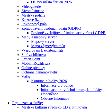
Oslavy města červen 2026
Videogalerie
Životní situace
Městská policie
Krizové řízení
Povodňový plán
Zpracovávání osobních údajů (GDPR)
Povinně zveřejňované informace v rámci GDPR
Mapy a mapový server
Mapový server
Mapa zájmových míst
Vyjadřování k existenci sítí
Správa hřbitova
Czech Point
MobilníRozhlas.cz
Online přenosy
Ochrana oznamovatelů
Volby
Komunální volby 2026
Informace pro voliče
Informace pro volební strany, kandidáty,
zmocněnce
Obecné informace
Organizace a služby
Městské kulturní středisko LD a Knihovna