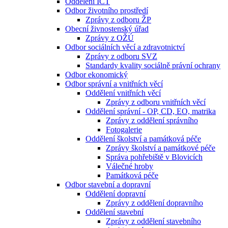
Oddělení ICT
Odbor životního prostředí
Zprávy z odboru ŽP
Obecní živnostenský úřad
Zprávy z OŽÚ
Odbor sociálních věcí a zdravotnictví
Zprávy z odboru SVZ
Standardy kvality sociálně právní ochrany
Odbor ekonomický
Odbor správní a vnitřních věcí
Oddělení vnitřních věcí
Zprávy z odboru vnitřních věcí
Oddělení správní - OP, CD, EO, matrika
Zprávy z oddělení správního
Fotogalerie
Oddělení školství a památková péče
Zprávy školství a památkové péče
Správa pohřebiště v Blovicích
Válečné hroby
Památková péče
Odbor stavební a dopravní
Oddělení dopravní
Zprávy z oddělení dopravního
Oddělení stavební
Zprávy z oddělení stavebního