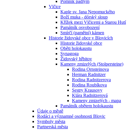
Pomník padlým
Vlčice
Kaple sv. Jana Nepomuckého
Boží muka - dórský sloup
Křížek mezi Vlčicemi a Starou Hutí
Památník osvobození
Smírčí (pamětní) kámen
Historie židovské obce v Blovicích
Historie židovské obce
Oběti holokaustu
Synagoga
Židovský hřbitov
Kameny zmizelých (Stolpersteine)
Rodina Ornsteinova
Herman Radnitzer
Rodina Radnitzerova
Rodina Roubíkova
Sestry Krausovy
Klára Radnitzerová
Kameny zmizelých - mapa
Památník obětem holokaustu
Údaje o městě
Rodáci a významné osobnosti Blovic
Symboly města
Partnerská města