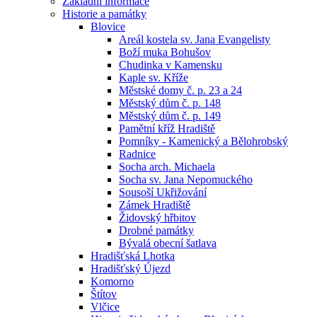
Základní informace
Historie a památky
Blovice
Areál kostela sv. Jana Evangelisty
Boží muka Bohušov
Chudinka v Kamensku
Kaple sv. Kříže
Městské domy č. p. 23 a 24
Městský dům č. p. 148
Městský dům č. p. 149
Pamětní kříž Hradiště
Pomníky - Kamenický a Bělohrobský
Radnice
Socha arch. Michaela
Socha sv. Jana Nepomuckého
Sousoší Ukřižování
Zámek Hradiště
Židovský hřbitov
Drobné památky
Bývalá obecní šatlava
Hradišťská Lhotka
Hradišťský Újezd
Komorno
Štítov
Vlčice