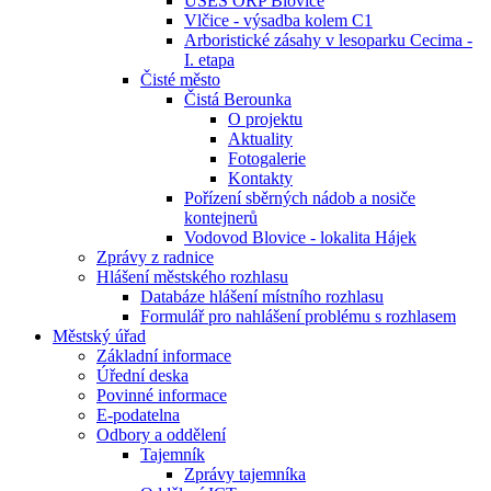
ÚSES ORP Blovice
Vlčice - výsadba kolem C1
Arboristické zásahy v lesoparku Cecima -
I. etapa
Čisté město
Čistá Berounka
O projektu
Aktuality
Fotogalerie
Kontakty
Pořízení sběrných nádob a nosiče
kontejnerů
Vodovod Blovice - lokalita Hájek
Zprávy z radnice
Hlášení městského rozhlasu
Databáze hlášení místního rozhlasu
Formulář pro nahlášení problému s rozhlasem
Městský úřad
Základní informace
Úřední deska
Povinné informace
E-podatelna
Odbory a oddělení
Tajemník
Zprávy tajemníka