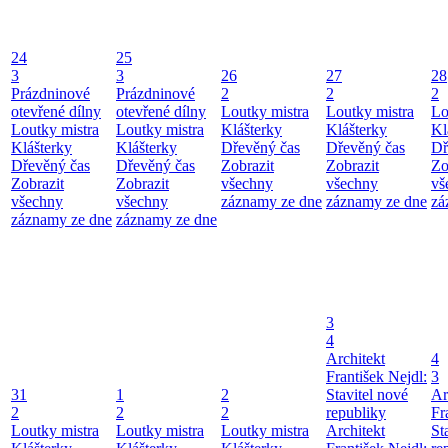
24
25
3
3
26
27
28
Prázdninové
Prázdninové
2
2
2
otevřené dílny
otevřené dílny
Loutky mistra
Loutky mistra
Lo
Loutky mistra
Loutky mistra
Klášterky
Klášterky
Kl
Klášterky
Klášterky
Dřevěný čas
Dřevěný čas
Dř
Dřevěný čas
Dřevěný čas
Zobrazit
Zobrazit
Zo
Zobrazit
Zobrazit
všechny
všechny
vš
všechny
všechny
záznamy ze dne
záznamy ze dne
zá
záznamy ze dne
záznamy ze dne
3
4
Architekt
4
František Nejdl:
3
31
1
2
Stavitel nové
Ar
2
2
2
republiky
Fr
Loutky mistra
Loutky mistra
Loutky mistra
Architekt
St