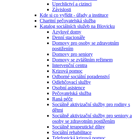
Uprchlictví a cizinci
Závislosti
Kde si co vyřídit - úřady a instituce
Charitní pečovatelská služba
Katalog sociálních služeb na Blovicku
Azylové domy
Denní stacionáře
Domovy pro osoby se zdravotním
postižením
Domovy pro seniory
Domovy se zvláštním režimem
Intervenční centra
Krizová pomoc
Odborné sociální poradenství
Odlehčovací služby
Osobní asistence
Pečovatelská služba
Raná péče
Sociálně aktivizační služby pro rodiny s
dětmi
Sociálně aktivizační služby pro seniory a
osoby se zdravotním postižením
Sociálně terapeutické dílny
Sociální rehabilitace
Telefonická krizová pomoc