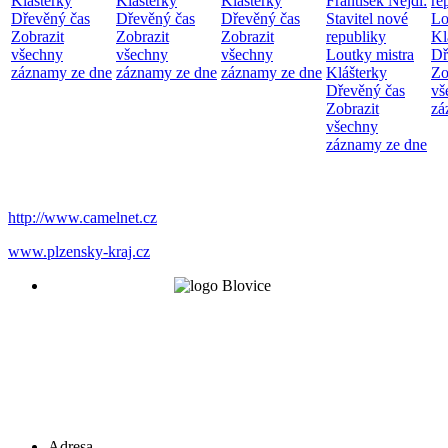
Klášterky
Klášterky
Klášterky
František Nejdl:
re
Dřevěný čas
Dřevěný čas
Dřevěný čas
Stavitel nové
Lo
Zobrazit
Zobrazit
Zobrazit
republiky
Kl
všechny
všechny
všechny
Loutky mistra
Dř
záznamy ze dne
záznamy ze dne
záznamy ze dne
Klášterky
Zo
Dřevěný čas
vš
Zobrazit
zá
všechny
záznamy ze dne
http://www.camelnet.cz
www.plzensky-kraj.cz
Adresa