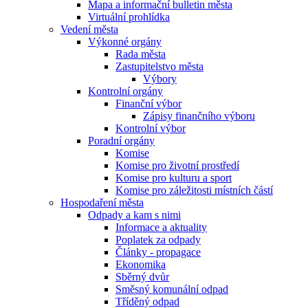
Mapa a informační bulletin města
Virtuální prohlídka
Vedení města
Výkonné orgány
Rada města
Zastupitelstvo města
Výbory
Kontrolní orgány
Finanční výbor
Zápisy finančního výboru
Kontrolní výbor
Poradní orgány
Komise
Komise pro životní prostředí
Komise pro kulturu a sport
Komise pro záležitosti místních částí
Hospodaření města
Odpady a kam s nimi
Informace a aktuality
Poplatek za odpady
Články - propagace
Ekonomika
Sběrný dvůr
Směsný komunální odpad
Tříděný odpad