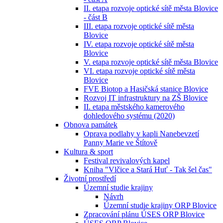
II. etapa rozvoje optické sítě města Blovice
- část B
III. etapa rozvoje optické sítě města
Blovice
IV. etapa rozvoje optické sítě města
Blovice
V. etapa rozvoje optické sítě města Blovice
VI. etapa rozvoje optické sítě města
Blovice
FVE Biotop a Hasičská stanice Blovice
Rozvoj IT infrastruktury na ZŠ Blovice
II. etapa městského kamerového
dohledového systému (2020)
Obnova památek
Oprava podlahy v kapli Nanebevzetí
Panny Marie ve Štítově
Kultura & sport
Festival revivalových kapel
Kniha "Vlčice a Stará Huť - Tak šel čas"
Životní prostředí
Územní studie krajiny
Návrh
Územní studie krajiny ORP Blovice
Zpracování plánu ÚSES ORP Blovice