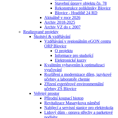
Stavební úpravy objektu čp. 78
Rekonstrukce polikliniky Blovice
Blovice - Hradiště 24 RD
Aktuálně v roce 2026
Archiv 2018-2025
Archiv VZ do r. 2007
Realizované projekty
Školství & vzdělávání
Vzdělávání v regionálním eGON centru
ORP Blovice
O projektu
Informace pro studující
Elektronické kurzy
Kvalitním vybavením k optimalizaci
vyučování
Rozšíření a modernizace dílen, jazykové
učebny a laboratoře chemie
Zřízení exteriérové environmentální
učebny ZŠ Blovice
Veřejný prostor
Přírodní koupací biotop
Revitalizace Masarykova náměstí
Nabíjecí a servisní stanice pro elektrokola
Lidový dům - oprava střechy a parketové
podlahy