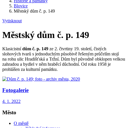
Historie a památky
Blovice
Městský dům č. p. 149
Vytisknout
Městský dům č. p. 149
Klasicistní
dům č. p. 149
ze 2. čtvrtiny 19. století, čistých
slohových tvarů s jednoduchým působivě řešeným průčelím stojí
na rohu ulic Hradišťská a Tržní. Dům byl původně obklopen velkou
zahradou a bydlel v něm hraběcí důchodní. Od roku 1958 je
prohlášen za kulturní památku.
Fotogalerie
4. 1. 2022
Město
O městě