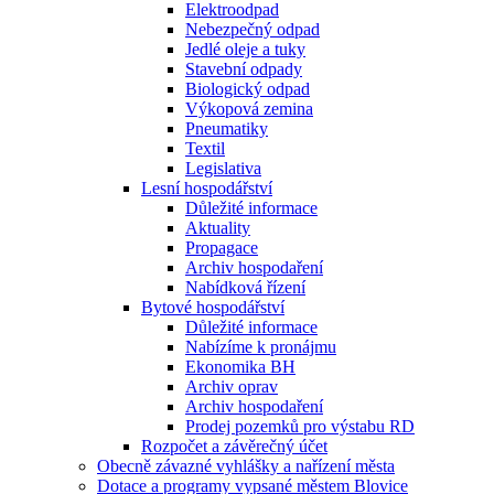
Elektroodpad
Nebezpečný odpad
Jedlé oleje a tuky
Stavební odpady
Biologický odpad
Výkopová zemina
Pneumatiky
Textil
Legislativa
Lesní hospodářství
Důležité informace
Aktuality
Propagace
Archiv hospodaření
Nabídková řízení
Bytové hospodářství
Důležité informace
Nabízíme k pronájmu
Ekonomika BH
Archiv oprav
Archiv hospodaření
Prodej pozemků pro výstabu RD
Rozpočet a závěrečný účet
Obecně závazné vyhlášky a nařízení města
Dotace a programy vypsané městem Blovice