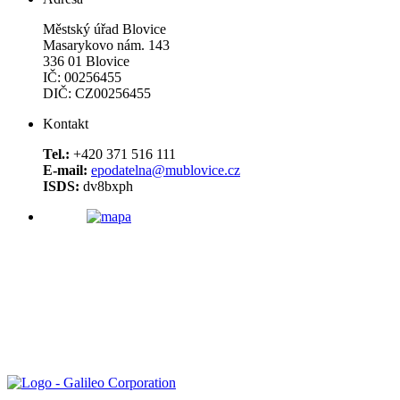
Městský úřad Blovice
Masarykovo nám. 143
336 01 Blovice
IČ: 00256455
DIČ: CZ00256455
Kontakt
Tel.:
+420 371 516 111
E-mail:
epodatelna@mublovice.cz
ISDS:
dv8bxph