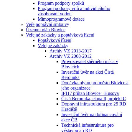
Program podpory spolků
Program podpory vrtů a individuálního
zásobování vodou
Mimoprogramové dotace
Veřejnoprávní smlouvy
Územní plán Blovice
Veřejné zakázky a poptávková řízení
Poptávková řízení
Veřejné zakázky
Archiv VZ 2013-2017
Archiv VZ 2008-2012
Provozovatel sběrného místa v
Blovicích
Investiční úvěr na akci Čistá
Berounka
Dodávka plynu pro město Blovice a
jeho organizace
II⁄117 průtah Blovice - Husova
Čistá Berounka, etapa II, projekt C
Dopravní infrastruktura pro 25 RD
Hradiště
Investiční úvěr na dofinancování
akce ČB
Technická infrastruktura pro
výstavbu 25 RD