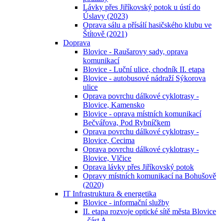
Lávky přes Jiříkovský potok u ústí do
Úslavy (2023)
Oprava sálu a přísálí hasičského klubu ve
Štítově (2021)
Doprava
Blovice - Raušarovy sady, oprava
komunikací
Blovice - Luční ulice, chodník II. etapa
Blovice - autobusové nádraží Sýkorova
ulice
Oprava povrchu dálkové cyklotrasy -
Blovice, Kamensko
Blovice - oprava místních komunikací
Bečvářova, Pod Rybníčkem
Oprava povrchu dálkové cyklotrasy -
Blovice, Cecima
Oprava povrchu dálkové cyklotrasy -
Blovice, Vlčice
Oprava lávky přes Jiříkovský potok
Opravy místních komunikací na Bohušově
(2020)
IT Infrastruktura & energetika
Blovice - informační služby
II. etapa rozvoje optické sítě města Blovice
- část A