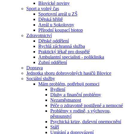
Blovické noviny
Sport a volný čas
Sportovní areál u ZŠ
Dětská hřiště
Areál u Sokolovny
Přírodní koupací biotop
Zdravotnictví
Dětské oddělení
Rychlá záchranná služba
Praktický lékař pro dospělé
Ambulantní specialisti - poliklinika
Zubní oddělení
Doprava
Jednotka sboru dobrovolných hasičů Blovice
Sociální služby
Mám problém, potřebuji pomoci
Bydlení
Dluhy a finanční problémy
Nezaměstnanost
Péče o zdravotně postižené a nemocné
Problémy v rodině, s výchovou,
pěstounství
Psychická krize, duševní onemocnění
Stáří
Umírání a doprovázení