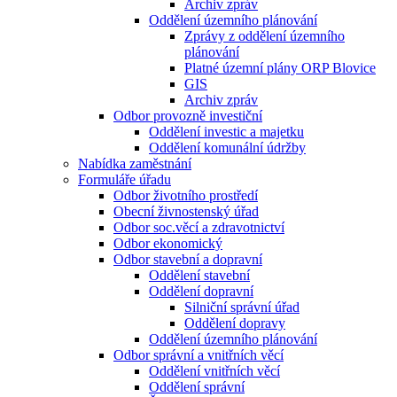
Archiv zpráv
Oddělení územního plánování
Zprávy z oddělení územního
plánování
Platné územní plány ORP Blovice
GIS
Archiv zpráv
Odbor provozně investiční
Oddělení investic a majetku
Oddělení komunální údržby
Nabídka zaměstnání
Formuláře úřadu
Odbor životního prostředí
Obecní živnostenský úřad
Odbor soc.věcí a zdravotnictví
Odbor ekonomický
Odbor stavební a dopravní
Oddělení stavební
Oddělení dopravní
Silniční správní úřad
Oddělení dopravy
Oddělení územního plánování
Odbor správní a vnitřních věcí
Oddělení vnitřních věcí
Oddělení správní