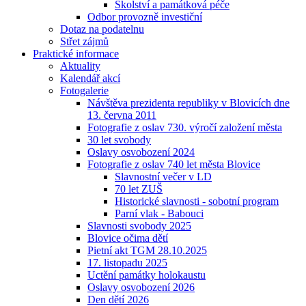
Školství a památková péče
Odbor provozně investiční
Dotaz na podatelnu
Střet zájmů
Praktické informace
Aktuality
Kalendář akcí
Fotogalerie
Návštěva prezidenta republiky v Blovicích dne
13. června 2011
Fotografie z oslav 730. výročí založení města
30 let svobody
Oslavy osvobození 2024
Fotografie z oslav 740 let města Blovice
Slavnostní večer v LD
70 let ZUŠ
Historické slavnosti - sobotní program
Parní vlak - Babouci
Slavnosti svobody 2025
Blovice očima dětí
Pietní akt TGM 28.10.2025
17. listopadu 2025
Uctění památky holokaustu
Oslavy osvobození 2026
Den dětí 2026