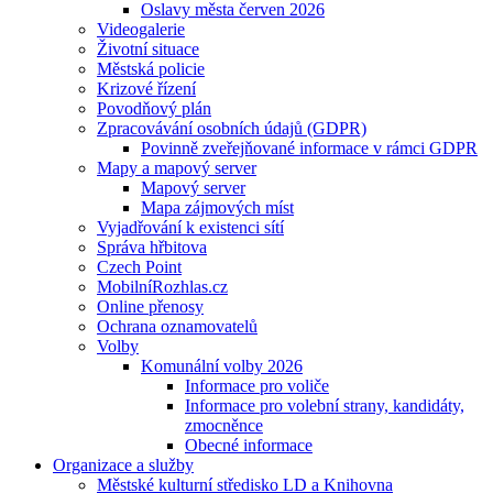
Oslavy města červen 2026
Videogalerie
Životní situace
Městská policie
Krizové řízení
Povodňový plán
Zpracovávání osobních údajů (GDPR)
Povinně zveřejňované informace v rámci GDPR
Mapy a mapový server
Mapový server
Mapa zájmových míst
Vyjadřování k existenci sítí
Správa hřbitova
Czech Point
MobilníRozhlas.cz
Online přenosy
Ochrana oznamovatelů
Volby
Komunální volby 2026
Informace pro voliče
Informace pro volební strany, kandidáty,
zmocněnce
Obecné informace
Organizace a služby
Městské kulturní středisko LD a Knihovna