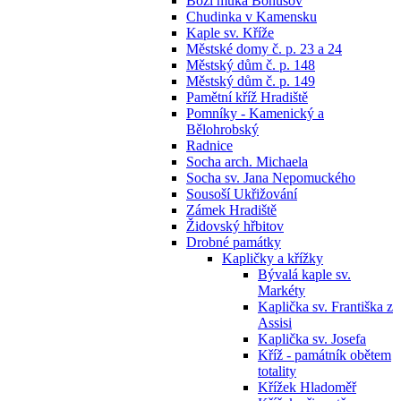
Boží muka Bohušov
Chudinka v Kamensku
Kaple sv. Kříže
Městské domy č. p. 23 a 24
Městský dům č. p. 148
Městský dům č. p. 149
Pamětní kříž Hradiště
Pomníky - Kamenický a
Bělohrobský
Radnice
Socha arch. Michaela
Socha sv. Jana Nepomuckého
Sousoší Ukřižování
Zámek Hradiště
Židovský hřbitov
Drobné památky
Kapličky a křížky
Bývalá kaple sv.
Markéty
Kaplička sv. Františka z
Assisi
Kaplička sv. Josefa
Kříž - památník obětem
totality
Křížek Hladoměř