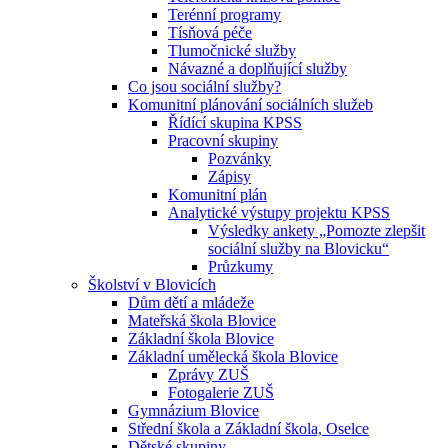
Terénní programy
Tísňová péče
Tlumočnické služby
Návazné a doplňující služby
Co jsou sociální služby?
Komunitní plánování sociálních služeb
Řídící skupina KPSS
Pracovní skupiny
Pozvánky
Zápisy
Komunitní plán
Analytické výstupy projektu KPSS
Výsledky ankety „Pomozte zlepšit
sociální služby na Blovicku“
Průzkumy
Školství v Blovicích
Dům dětí a mládeže
Mateřská škola Blovice
Základní škola Blovice
Základní umělecká škola Blovice
Zprávy ZUŠ
Fotogalerie ZUŠ
Gymnázium Blovice
Střední škola a Základní škola, Oselce
Dětské skupiny