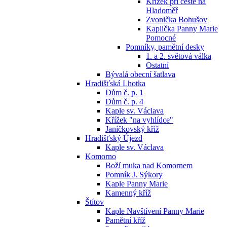
Křížek při cestě na
Hladoměř
Zvonička Bohušov
Kaplička Panny Marie
Pomocné
Pomníky, pamětní desky
1. a 2. světová válka
Ostatní
Bývalá obecní šatlava
Hradišťská Lhotka
Dům č. p. 1
Dům č. p. 4
Kaple sv. Václava
Křížek "na vyhlídce"
Janíčkovský kříž
Hradišťský Újezd
Kaple sv. Václava
Komorno
Boží muka nad Komornem
Pomník J. Sýkory
Kaple Panny Marie
Kamenný kříž
Štítov
Kaple Navštívení Panny Marie
Pamětní kříž