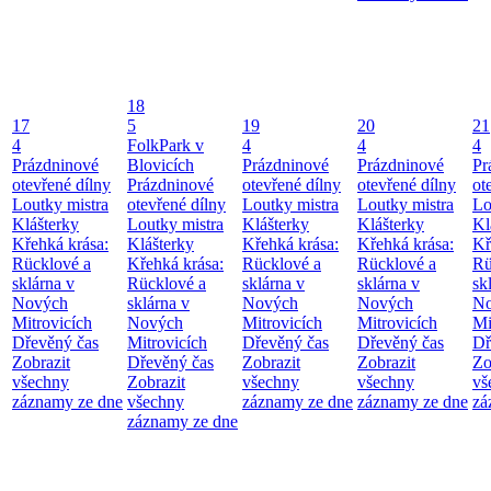
18
17
5
19
20
21
4
FolkPark v
4
4
4
Prázdninové
Blovicích
Prázdninové
Prázdninové
Pr
otevřené dílny
Prázdninové
otevřené dílny
otevřené dílny
ot
Loutky mistra
otevřené dílny
Loutky mistra
Loutky mistra
Lo
Klášterky
Loutky mistra
Klášterky
Klášterky
Kl
Křehká krása:
Klášterky
Křehká krása:
Křehká krása:
Kř
Rücklové a
Křehká krása:
Rücklové a
Rücklové a
Rü
sklárna v
Rücklové a
sklárna v
sklárna v
sk
Nových
sklárna v
Nových
Nových
No
Mitrovicích
Nových
Mitrovicích
Mitrovicích
Mi
Dřevěný čas
Mitrovicích
Dřevěný čas
Dřevěný čas
Dř
Zobrazit
Dřevěný čas
Zobrazit
Zobrazit
Zo
všechny
Zobrazit
všechny
všechny
vš
záznamy ze dne
všechny
záznamy ze dne
záznamy ze dne
zá
záznamy ze dne