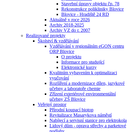
Stavební úpravy objektu čp. 78
Rekonstrukce polikliniky Blovice
Blovice - Hradiště 24 RD
Aktuálně v roce 2026
Archiv 2018-2025
Archiv VZ do r. 2007
Realizované projekty
Školství & vzdělávání
Vzdělávání v regionálním eGON centru
ORP Blovice
O projektu
Informace pro studující
Elektronické kurzy
Kvalitním vybavením k optimalizaci
vyučování
Rozšíření a modernizace dílen, jazykové
učebny a laboratoře chemie
Zřízení exteriérové environmentální
učebny ZŠ Blovice
Veřejný prostor
Přírodní koupací biotop
Revitalizace Masarykova náměstí
Nabíjecí a servisní stanice pro elektrokola
Lidový dům - oprava střechy a parketové
podlahy