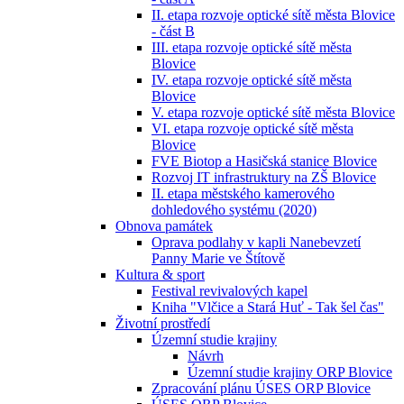
II. etapa rozvoje optické sítě města Blovice
- část B
III. etapa rozvoje optické sítě města
Blovice
IV. etapa rozvoje optické sítě města
Blovice
V. etapa rozvoje optické sítě města Blovice
VI. etapa rozvoje optické sítě města
Blovice
FVE Biotop a Hasičská stanice Blovice
Rozvoj IT infrastruktury na ZŠ Blovice
II. etapa městského kamerového
dohledového systému (2020)
Obnova památek
Oprava podlahy v kapli Nanebevzetí
Panny Marie ve Štítově
Kultura & sport
Festival revivalových kapel
Kniha "Vlčice a Stará Huť - Tak šel čas"
Životní prostředí
Územní studie krajiny
Návrh
Územní studie krajiny ORP Blovice
Zpracování plánu ÚSES ORP Blovice