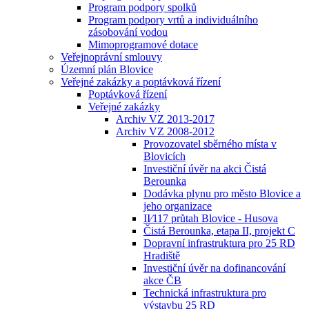
Program podpory spolků
Program podpory vrtů a individuálního
zásobování vodou
Mimoprogramové dotace
Veřejnoprávní smlouvy
Územní plán Blovice
Veřejné zakázky a poptávková řízení
Poptávková řízení
Veřejné zakázky
Archiv VZ 2013-2017
Archiv VZ 2008-2012
Provozovatel sběrného místa v
Blovicích
Investiční úvěr na akci Čistá
Berounka
Dodávka plynu pro město Blovice a
jeho organizace
II⁄117 průtah Blovice - Husova
Čistá Berounka, etapa II, projekt C
Dopravní infrastruktura pro 25 RD
Hradiště
Investiční úvěr na dofinancování
akce ČB
Technická infrastruktura pro
výstavbu 25 RD