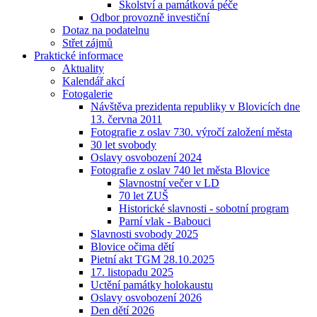
Školství a památková péče
Odbor provozně investiční
Dotaz na podatelnu
Střet zájmů
Praktické informace
Aktuality
Kalendář akcí
Fotogalerie
Návštěva prezidenta republiky v Blovicích dne
13. června 2011
Fotografie z oslav 730. výročí založení města
30 let svobody
Oslavy osvobození 2024
Fotografie z oslav 740 let města Blovice
Slavnostní večer v LD
70 let ZUŠ
Historické slavnosti - sobotní program
Parní vlak - Babouci
Slavnosti svobody 2025
Blovice očima dětí
Pietní akt TGM 28.10.2025
17. listopadu 2025
Uctění památky holokaustu
Oslavy osvobození 2026
Den dětí 2026