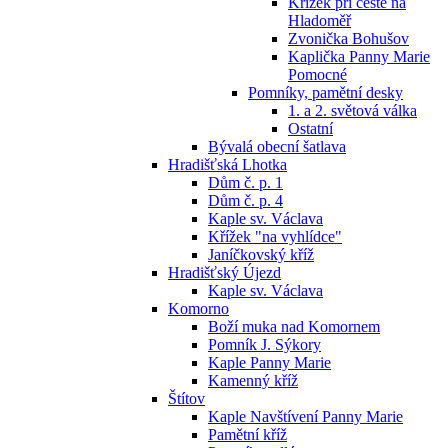
Křížek při cestě na
Hladoměř
Zvonička Bohušov
Kaplička Panny Marie
Pomocné
Pomníky, pamětní desky
1. a 2. světová válka
Ostatní
Bývalá obecní šatlava
Hradišťská Lhotka
Dům č. p. 1
Dům č. p. 4
Kaple sv. Václava
Křížek "na vyhlídce"
Janíčkovský kříž
Hradišťský Újezd
Kaple sv. Václava
Komorno
Boží muka nad Komornem
Pomník J. Sýkory
Kaple Panny Marie
Kamenný kříž
Štítov
Kaple Navštívení Panny Marie
Pamětní kříž