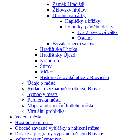
Zámek Hradiště
Židovský hřbitov
Drobné památky
Kapličky a křížky
Pomníky, pamětní desky
1. a 2. světová válka
Ostatní
Bývalá obecní šatlava
Hradišťská Lhotka
Hradišťský Újezd
Komorno
Štítov
Vlčice
Historie židovské obce v Blovicích
Údaje o městě
Rodáci a významné osobnosti Blovic
Symboly města
Partnerská města
Mapa a informační bulletin města
Virtuální prohlídka
Vedení města
Hospodaření města
Obecně závazné vyhlášky a nařízení města
Dotace a programy vypsané městem Blovice
Veřejnoprávní smlouvy