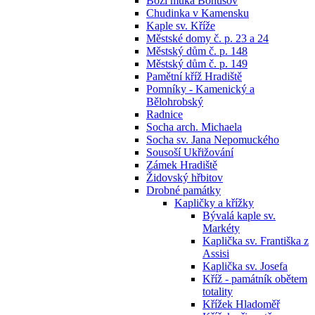
Boží muka Bohušov
Chudinka v Kamensku
Kaple sv. Kříže
Městské domy č. p. 23 a 24
Městský dům č. p. 148
Městský dům č. p. 149
Pamětní kříž Hradiště
Pomníky - Kamenický a
Bělohrobský
Radnice
Socha arch. Michaela
Socha sv. Jana Nepomuckého
Sousoší Ukřižování
Zámek Hradiště
Židovský hřbitov
Drobné památky
Kapličky a křížky
Bývalá kaple sv.
Markéty
Kaplička sv. Františka z
Assisi
Kaplička sv. Josefa
Kříž - památník obětem
totality
Křížek Hladoměř