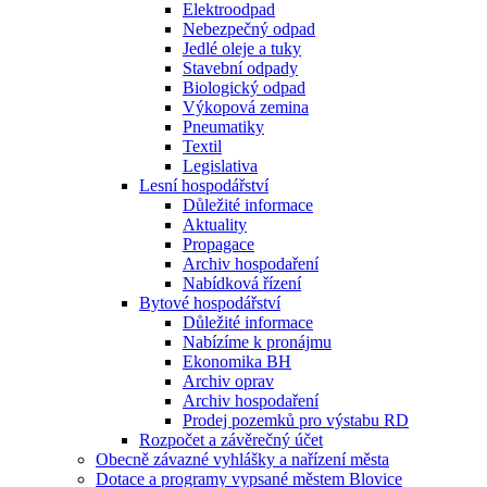
Elektroodpad
Nebezpečný odpad
Jedlé oleje a tuky
Stavební odpady
Biologický odpad
Výkopová zemina
Pneumatiky
Textil
Legislativa
Lesní hospodářství
Důležité informace
Aktuality
Propagace
Archiv hospodaření
Nabídková řízení
Bytové hospodářství
Důležité informace
Nabízíme k pronájmu
Ekonomika BH
Archiv oprav
Archiv hospodaření
Prodej pozemků pro výstabu RD
Rozpočet a závěrečný účet
Obecně závazné vyhlášky a nařízení města
Dotace a programy vypsané městem Blovice