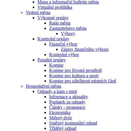
Mapa a informační bulletin města
Virtuální prohlídka
Vedení města
Výkonné orgány
Rada města
Zastupitelstvo města
Výbory
Kontrolní orgány
Finanční výbor
Zápisy finančního výboru
Kontrolní výbor
Poradní orgány
Komise
Komise pro životní prostředí
Komise pro kulturu a sport
Komise pro záležitosti místních částí
Hospodaření města
Odpady a kam s nimi
Informace a aktuality
Poplatek za odpady
Články - propagace
Ekonomika
Sběrný dvůr
Směsný komunální odpad
Tříděný odpad