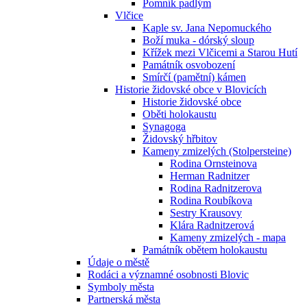
Pomník padlým
Vlčice
Kaple sv. Jana Nepomuckého
Boží muka - dórský sloup
Křížek mezi Vlčicemi a Starou Hutí
Památník osvobození
Smírčí (pamětní) kámen
Historie židovské obce v Blovicích
Historie židovské obce
Oběti holokaustu
Synagoga
Židovský hřbitov
Kameny zmizelých (Stolpersteine)
Rodina Ornsteinova
Herman Radnitzer
Rodina Radnitzerova
Rodina Roubíkova
Sestry Krausovy
Klára Radnitzerová
Kameny zmizelých - mapa
Památník obětem holokaustu
Údaje o městě
Rodáci a významné osobnosti Blovic
Symboly města
Partnerská města