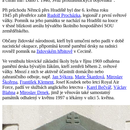
a chraň mír! Dáno r. 1946, Svaz protifašistických bojovníků“.
Při průchodu Němců přes Hradiště byl dne 6. května roku
1945 při přestřelce zabit
Rudolf Procházka
, legionář z první světové
války. Pomník na jeho památku se nachází na Hradišti na louce
v těsné blízkosti areálu bývalého školního hospodářství SOU
zemědělského.
Občany židovské národnosti, kteří byli umučeni nebo padli v době
nacistické okupace, připomíná kromě pamětní desky na radnici
rovněž pomník na
židovském hřbitově
v Cecimě.
Ve vestibulu blovické základní školy byla v říjnu 1969 odhalena
pamětní deska bývalým žákům, kteří zemřeli během 2. světové
války. Mnozí z nich se aktivně účastnili domácího nebo
zahraničního odboje, např.
Jan Sýkora
,
Marie Škardová
,
Miroslav
Škořepa
,
František Klement
, Josef Koubek nebo letci Royal Air
Force, padlí ve službách anglického letectva -
Karel Bečvář
,
Václav
Blahna
a
Miroslav Drnek
, jimž je věnován také samostatný
památník odhalený v květnu 1997 u lékárny v ulici 5. května.