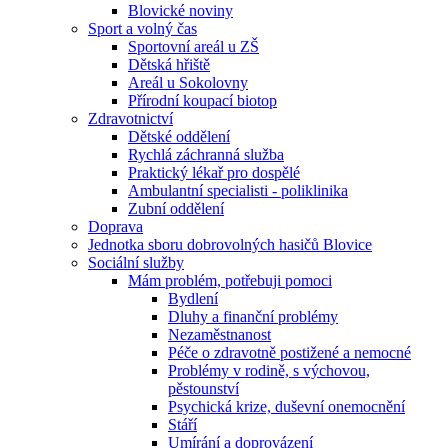
Blovické noviny
Sport a volný čas
Sportovní areál u ZŠ
Dětská hřiště
Areál u Sokolovny
Přírodní koupací biotop
Zdravotnictví
Dětské oddělení
Rychlá záchranná služba
Praktický lékař pro dospělé
Ambulantní specialisti - poliklinika
Zubní oddělení
Doprava
Jednotka sboru dobrovolných hasičů Blovice
Sociální služby
Mám problém, potřebuji pomoci
Bydlení
Dluhy a finanční problémy
Nezaměstnanost
Péče o zdravotně postižené a nemocné
Problémy v rodině, s výchovou,
pěstounství
Psychická krize, duševní onemocnění
Stáří
Umírání a doprovázení