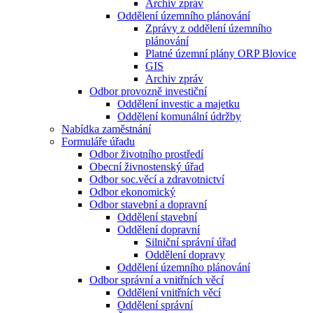
Archiv zpráv
Oddělení územního plánování
Zprávy z oddělení územního
plánování
Platné územní plány ORP Blovice
GIS
Archiv zpráv
Odbor provozně investiční
Oddělení investic a majetku
Oddělení komunální údržby
Nabídka zaměstnání
Formuláře úřadu
Odbor životního prostředí
Obecní živnostenský úřad
Odbor soc.věcí a zdravotnictví
Odbor ekonomický
Odbor stavební a dopravní
Oddělení stavební
Oddělení dopravní
Silniční správní úřad
Oddělení dopravy
Oddělení územního plánování
Odbor správní a vnitřních věcí
Oddělení vnitřních věcí
Oddělení správní