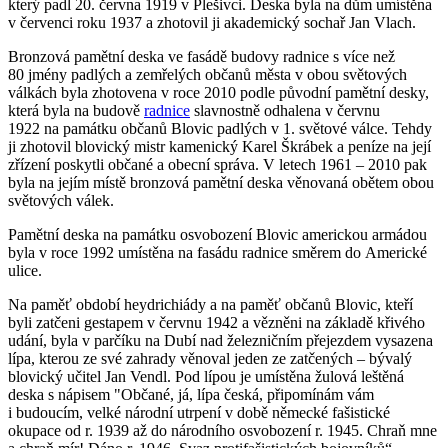
který padl 20. června 1919 v Plešivci. Deska byla na dům umístěna
v červenci roku 1937 a zhotovil ji akademický sochař Jan Vlach.
Bronzová pamětní deska ve fasádě budovy radnice s více než
80 jmény padlých a zemřelých občanů města v obou světových
válkách byla zhotovena v roce 2010 podle původní pamětní desky,
která byla na budově
radnice
slavnostně odhalena v červnu
1922 na památku občanů Blovic padlých v 1. světové válce. Tehdy
ji zhotovil blovický mistr kamenický Karel Škrábek a peníze na její
zřízení poskytli občané a obecní správa. V letech 1961 – 2010 pak
byla na jejím místě bronzová pamětní deska věnovaná obětem obou
světových válek.
Pamětní deska na památku osvobození Blovic americkou armádou
byla v roce 1992 umístěna na fasádu radnice směrem do Americké
ulice.
Na paměť období heydrichiády a na paměť občanů Blovic, kteří
byli zatčeni gestapem v červnu 1942 a vězněni na základě křivého
udání, byla v parčíku na Dubí nad železničním přejezdem vysazena
lípa, kterou ze své zahrady věnoval jeden ze zatčených – bývalý
blovický učitel Jan Vendl. Pod lípou je umístěna žulová leštěná
deska s nápisem "Občané, já, lípa česká, připomínám vám
i budoucím, velké národní utrpení v době německé fašistické
okupace od r. 1939 až do národního osvobození r. 1945. Chraň mne