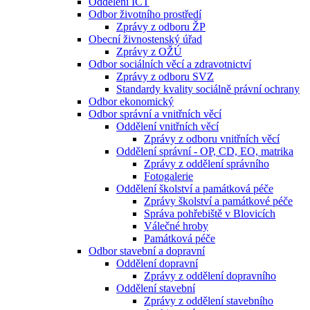
Oddělení ICT
Odbor životního prostředí
Zprávy z odboru ŽP
Obecní živnostenský úřad
Zprávy z OŽÚ
Odbor sociálních věcí a zdravotnictví
Zprávy z odboru SVZ
Standardy kvality sociálně právní ochrany
Odbor ekonomický
Odbor správní a vnitřních věcí
Oddělení vnitřních věcí
Zprávy z odboru vnitřních věcí
Oddělení správní - OP, CD, EO, matrika
Zprávy z oddělení správního
Fotogalerie
Oddělení školství a památková péče
Zprávy školství a památkové péče
Správa pohřebiště v Blovicích
Válečné hroby
Památková péče
Odbor stavební a dopravní
Oddělení dopravní
Zprávy z oddělení dopravního
Oddělení stavební
Zprávy z oddělení stavebního