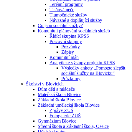
Terénní programy
Tísňová péče
Tlumočnické služby
Návazné a doplňující služby
Co jsou sociální služby?
Komunitní plánování sociálních služeb
Řídící skupina KPSS
Pracovní skupiny
Pozvánky
Zápisy
Komunitní plán
Analytické výstupy projektu KPSS
Výsledky ankety „Pomozte zlepšit
sociální služby na Blovicku“
Průzkumy
Školství v Blovicích
Dům dětí a mládeže
Mateřská škola Blovice
Základní škola Blovice
Základní umělecká škola Blovice
Zprávy ZUŠ
Fotogalerie ZUŠ
Gymnázium Blovice
Střední škola a Základní škola, Oselce
Dětské skupiny