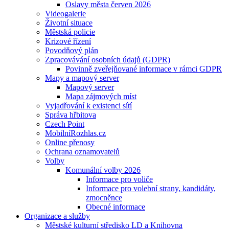
Oslavy města červen 2026
Videogalerie
Životní situace
Městská policie
Krizové řízení
Povodňový plán
Zpracovávání osobních údajů (GDPR)
Povinně zveřejňované informace v rámci GDPR
Mapy a mapový server
Mapový server
Mapa zájmových míst
Vyjadřování k existenci sítí
Správa hřbitova
Czech Point
MobilníRozhlas.cz
Online přenosy
Ochrana oznamovatelů
Volby
Komunální volby 2026
Informace pro voliče
Informace pro volební strany, kandidáty,
zmocněnce
Obecné informace
Organizace a služby
Městské kulturní středisko LD a Knihovna