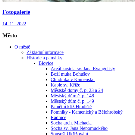
Fotogalerie
14. 11. 2022
Město
O městě
Základní informace
Historie a památky
Blovice
Areál kostela sv. Jana Evangelisty
Boží muka Bohušov
Chudinka v Kamensku
Kaple sv. Kříže
Městské domy č. p. 23 a 24
Městský dům č. p. 148
Městský dům č. p. 149
Pamětní kříž Hradiště
Pomníky - Kamenický a Bělohrobský
Radnice
Socha arch. Michaela
Socha sv. Jana Nepomuckého
Sousoší Ukřižování