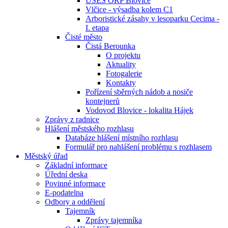
ÚSES ORP Blovice
Vlčice - výsadba kolem C1
Arboristické zásahy v lesoparku Cecima -
I. etapa
Čisté město
Čistá Berounka
O projektu
Aktuality
Fotogalerie
Kontakty
Pořízení sběrných nádob a nosiče
kontejnerů
Vodovod Blovice - lokalita Hájek
Zprávy z radnice
Hlášení městského rozhlasu
Databáze hlášení místního rozhlasu
Formulář pro nahlášení problému s rozhlasem
Městský úřad
Základní informace
Úřední deska
Povinné informace
E-podatelna
Odbory a oddělení
Tajemník
Zprávy tajemníka