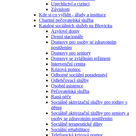
Uprchlictví a cizinci
Závislosti
Kde si co vyřídit - úřady a instituce
Charitní pečovatelská služba
Katalog sociálních služeb na Blovicku
Azylové domy
Denní stacionáře
Domovy pro osoby se zdravotním
postižením
Domovy pro seniory
Domovy se zvláštním režimem
Intervenční centra
Krizová pomoc
Odborné sociální poradenství
Odlehčovací služby
Osobní asistence
Pečovatelská služba
Raná péče
Sociálně aktivizační služby pro rodiny s
dětmi
Sociálně aktivizační služby pro seniory a
osoby se zdravotním postižením
Sociálně terapeutické dílny
Sociální rehabilitace
Telefonická krizová pomoc