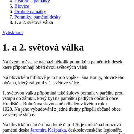
Historie a památky
Blovice
Drobné památky
Pomníky, pamětní desky
1. a 2. světová válka
Vytisknout
1. a 2. světová válka
Na území města se nachází několik pomníků a pamětních desek,
které připomínají oběti dvou světových válek.
Na blovickém hřbitově je to hrob vojáka Jana Boury, blovického
občana, který zahynul v 1. světové válce.
1. světovou válku připomíná také žulový pomník v parčíku proti
vstupu do zámku, který byl na památku padlých občanů obce
Hradiště – Bohušova slavnostně odhalen v květnu roku
1928. Na jeho vybudování z jedné třetiny přispěli občané obce
ve veřejné sbírce.
Na blovickém náměstí na domě č. p. 176 je umístěna bronzová
pamětní deska
Jaromíra Kašpárka
, československého legionáře,