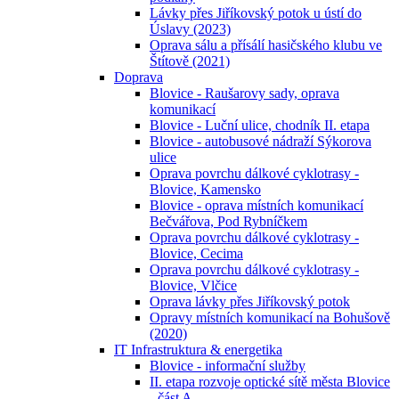
Lávky přes Jiříkovský potok u ústí do
Úslavy (2023)
Oprava sálu a přísálí hasičského klubu ve
Štítově (2021)
Doprava
Blovice - Raušarovy sady, oprava
komunikací
Blovice - Luční ulice, chodník II. etapa
Blovice - autobusové nádraží Sýkorova
ulice
Oprava povrchu dálkové cyklotrasy -
Blovice, Kamensko
Blovice - oprava místních komunikací
Bečvářova, Pod Rybníčkem
Oprava povrchu dálkové cyklotrasy -
Blovice, Cecima
Oprava povrchu dálkové cyklotrasy -
Blovice, Vlčice
Oprava lávky přes Jiříkovský potok
Opravy místních komunikací na Bohušově
(2020)
IT Infrastruktura & energetika
Blovice - informační služby
II. etapa rozvoje optické sítě města Blovice
- část A