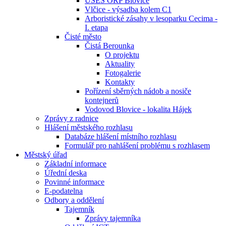
ÚSES ORP Blovice
Vlčice - výsadba kolem C1
Arboristické zásahy v lesoparku Cecima -
I. etapa
Čisté město
Čistá Berounka
O projektu
Aktuality
Fotogalerie
Kontakty
Pořízení sběrných nádob a nosiče
kontejnerů
Vodovod Blovice - lokalita Hájek
Zprávy z radnice
Hlášení městského rozhlasu
Databáze hlášení místního rozhlasu
Formulář pro nahlášení problému s rozhlasem
Městský úřad
Základní informace
Úřední deska
Povinné informace
E-podatelna
Odbory a oddělení
Tajemník
Zprávy tajemníka