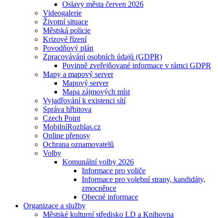
Oslavy města červen 2026
Videogalerie
Životní situace
Městská policie
Krizové řízení
Povodňový plán
Zpracovávání osobních údajů (GDPR)
Povinně zveřejňované informace v rámci GDPR
Mapy a mapový server
Mapový server
Mapa zájmových míst
Vyjadřování k existenci sítí
Správa hřbitova
Czech Point
MobilníRozhlas.cz
Online přenosy
Ochrana oznamovatelů
Volby
Komunální volby 2026
Informace pro voliče
Informace pro volební strany, kandidáty,
zmocněnce
Obecné informace
Organizace a služby
Městské kulturní středisko LD a Knihovna