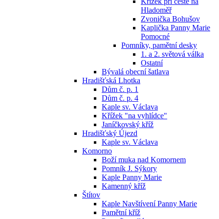
Křížek při cestě na
Hladoměř
Zvonička Bohušov
Kaplička Panny Marie
Pomocné
Pomníky, pamětní desky
1. a 2. světová válka
Ostatní
Bývalá obecní šatlava
Hradišťská Lhotka
Dům č. p. 1
Dům č. p. 4
Kaple sv. Václava
Křížek "na vyhlídce"
Janíčkovský kříž
Hradišťský Újezd
Kaple sv. Václava
Komorno
Boží muka nad Komornem
Pomník J. Sýkory
Kaple Panny Marie
Kamenný kříž
Štítov
Kaple Navštívení Panny Marie
Pamětní kříž