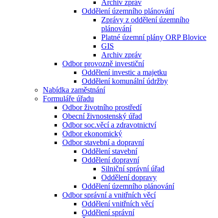
Archiv zpráv
Oddělení územního plánování
Zprávy z oddělení územního
plánování
Platné územní plány ORP Blovice
GIS
Archiv zpráv
Odbor provozně investiční
Oddělení investic a majetku
Oddělení komunální údržby
Nabídka zaměstnání
Formuláře úřadu
Odbor životního prostředí
Obecní živnostenský úřad
Odbor soc.věcí a zdravotnictví
Odbor ekonomický
Odbor stavební a dopravní
Oddělení stavební
Oddělení dopravní
Silniční správní úřad
Oddělení dopravy
Oddělení územního plánování
Odbor správní a vnitřních věcí
Oddělení vnitřních věcí
Oddělení správní