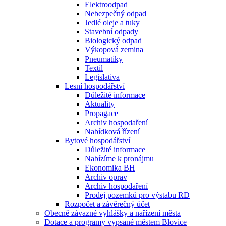
Elektroodpad
Nebezpečný odpad
Jedlé oleje a tuky
Stavební odpady
Biologický odpad
Výkopová zemina
Pneumatiky
Textil
Legislativa
Lesní hospodářství
Důležité informace
Aktuality
Propagace
Archiv hospodaření
Nabídková řízení
Bytové hospodářství
Důležité informace
Nabízíme k pronájmu
Ekonomika BH
Archiv oprav
Archiv hospodaření
Prodej pozemků pro výstabu RD
Rozpočet a závěrečný účet
Obecně závazné vyhlášky a nařízení města
Dotace a programy vypsané městem Blovice