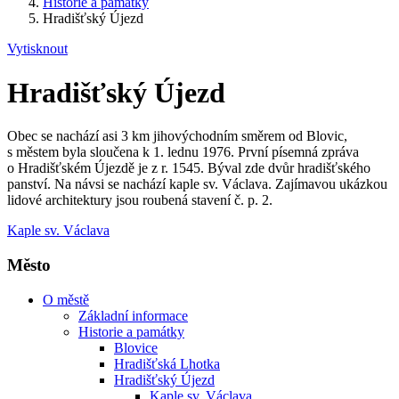
Historie a památky
Hradišťský Újezd
Vytisknout
Hradišťský Újezd
Obec se nachází asi 3 km jihovýchodním směrem od Blovic,
s městem byla sloučena k 1. lednu 1976. První písemná zpráva
o Hradišťském Újezdě je z r. 1545. Býval zde dvůr hradišťského
panství. Na návsi se nachází kaple sv. Václava. Zajímavou ukázkou
lidové architektury jsou roubená stavení č. p. 2.
Kaple sv. Václava
Město
O městě
Základní informace
Historie a památky
Blovice
Hradišťská Lhotka
Hradišťský Újezd
Kaple sv. Václava