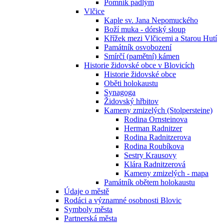
Pomník padlým
Vlčice
Kaple sv. Jana Nepomuckého
Boží muka - dórský sloup
Křížek mezi Vlčicemi a Starou Hutí
Památník osvobození
Smírčí (pamětní) kámen
Historie židovské obce v Blovicích
Historie židovské obce
Oběti holokaustu
Synagoga
Židovský hřbitov
Kameny zmizelých (Stolpersteine)
Rodina Ornsteinova
Herman Radnitzer
Rodina Radnitzerova
Rodina Roubíkova
Sestry Krausovy
Klára Radnitzerová
Kameny zmizelých - mapa
Památník obětem holokaustu
Údaje o městě
Rodáci a významné osobnosti Blovic
Symboly města
Partnerská města