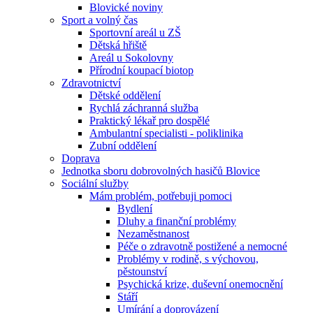
Blovické noviny
Sport a volný čas
Sportovní areál u ZŠ
Dětská hřiště
Areál u Sokolovny
Přírodní koupací biotop
Zdravotnictví
Dětské oddělení
Rychlá záchranná služba
Praktický lékař pro dospělé
Ambulantní specialisti - poliklinika
Zubní oddělení
Doprava
Jednotka sboru dobrovolných hasičů Blovice
Sociální služby
Mám problém, potřebuji pomoci
Bydlení
Dluhy a finanční problémy
Nezaměstnanost
Péče o zdravotně postižené a nemocné
Problémy v rodině, s výchovou,
pěstounství
Psychická krize, duševní onemocnění
Stáří
Umírání a doprovázení