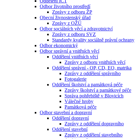
Oddělení ICT
Odbor životního prostředí
Zprávy z odboru ŽP
Obecní živnostenský úřad
Zprávy z OŽÚ
Odbor sociálních věcí a zdravotnictví
Zprávy z odboru SVZ
Standardy kvality sociálně právní ochrany
Odbor ekonomický
Odbor správní a vnitřních věcí
Oddělení vnitřních věcí
Zprávy z odboru vnitřních věcí
Oddělení správní - OP, CD, EO, matrika
Zprávy z oddělení správního
Fotogalerie
Oddělení školství a památková péče
Zprávy školství a památkové péče
Správa pohřebiště v Blovicích
Válečné hroby
Památková péče
Odbor stavební a dopravní
Oddělení dopravní
Zprávy z oddělení dopravního
Oddělení stavební
Zprávy z oddělení stavebního