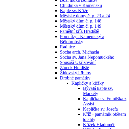
Boží muka Bohušov
Chudinka v Kamensku
Kaple sv. Kříže
Městské domy č. p. 23 a 24
Městský dům č. p. 148
Městský dům č. p. 149
Pamětní kříž Hradiště
Pomníky - Kamenický a
Bělohrobský
Radnice
Socha arch. Michaela
Socha sv. Jana Nepomuckého
Sousoší Ukřižování
Zámek Hradiště
Židovský hřbitov
Drobné památky
Kapličky a křížky
Bývalá kaple sv.
Markéty
Kaplička sv. Františka z
Assisi
Kaplička sv. Josefa
Kříž - památník obětem
totality
Křížek Hladoměř