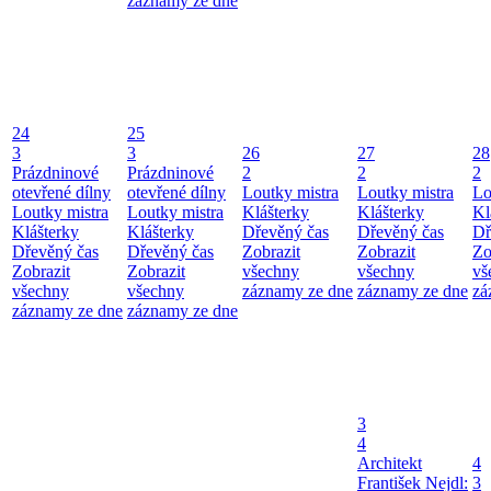
záznamy ze dne
24
25
3
3
26
27
28
Prázdninové
Prázdninové
2
2
2
otevřené dílny
otevřené dílny
Loutky mistra
Loutky mistra
Lo
Loutky mistra
Loutky mistra
Klášterky
Klášterky
Kl
Klášterky
Klášterky
Dřevěný čas
Dřevěný čas
Dř
Dřevěný čas
Dřevěný čas
Zobrazit
Zobrazit
Zo
Zobrazit
Zobrazit
všechny
všechny
vš
všechny
všechny
záznamy ze dne
záznamy ze dne
zá
záznamy ze dne
záznamy ze dne
3
4
Architekt
4
František Nejdl:
3