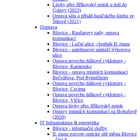
Lávky přes Jiříkovský potok u ústí do
Úslavy (2023)
Oprava sálu a přísálí hasičského klubu ve
Štítově (2021)
Doprava
Blovice - Raušarovy sady, oprava
komunikací
Blovice - Luční ulice, chodník II. etapa
Blovice - autobusové nádraží Sýkorova
ulice
Oprava povrchu dálkové cyklotrasy -
Blovice, Kamensko
Blovice - oprava místních komunikací
Bečvářova, Pod Rybníčkem
Oprava povrchu dálkové cyklotrasy -
Blovice, Cecima
Oprava povrchu dálkové cyklotrasy -
Blovice, Vlčice
Oprava lávky přes Jiříkovský potok
Opravy místních komunikací na Bohušově
(2020)
IT Infrastruktura & energetika
Blovice - informační služby
II. etapa rozvoje optické sítě města Blovice
- část A