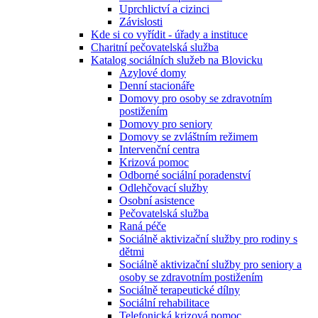
Uprchlictví a cizinci
Závislosti
Kde si co vyřídit - úřady a instituce
Charitní pečovatelská služba
Katalog sociálních služeb na Blovicku
Azylové domy
Denní stacionáře
Domovy pro osoby se zdravotním
postižením
Domovy pro seniory
Domovy se zvláštním režimem
Intervenční centra
Krizová pomoc
Odborné sociální poradenství
Odlehčovací služby
Osobní asistence
Pečovatelská služba
Raná péče
Sociálně aktivizační služby pro rodiny s
dětmi
Sociálně aktivizační služby pro seniory a
osoby se zdravotním postižením
Sociálně terapeutické dílny
Sociální rehabilitace
Telefonická krizová pomoc