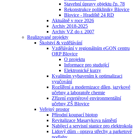
Stavební úpravy objektu čp. 78
Rekonstrukce polikliniky Blovice
Blovice - Hradiště 24 RD
Aktuálně v roce 2026
Archiv 2018-2025
Archiv VZ do r. 2007
Realizované projekty
Školství & vzdělávání
Vzdělávání v regionálním eGON centru
ORP Blovice
O projektu
Informace pro studující
Elektronické kurzy
Kvalitním vybavením k optimalizaci
vyučování
Rozšíření a modernizace dílen, jazykové
učebny a laboratoře chemie
Zřízení exteriérové environmentální
učebny ZŠ Blovice
Veřejný prostor
Přírodní koupací biotop
Revitalizace Masarykova náměstí
Nabíjecí a servisní stanice pro elektrokola
Lidový dům - oprava střechy a parketové
podlahy