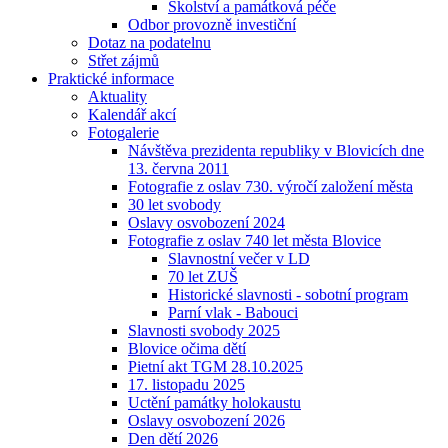
Školství a památková péče
Odbor provozně investiční
Dotaz na podatelnu
Střet zájmů
Praktické informace
Aktuality
Kalendář akcí
Fotogalerie
Návštěva prezidenta republiky v Blovicích dne
13. června 2011
Fotografie z oslav 730. výročí založení města
30 let svobody
Oslavy osvobození 2024
Fotografie z oslav 740 let města Blovice
Slavnostní večer v LD
70 let ZUŠ
Historické slavnosti - sobotní program
Parní vlak - Babouci
Slavnosti svobody 2025
Blovice očima dětí
Pietní akt TGM 28.10.2025
17. listopadu 2025
Uctění památky holokaustu
Oslavy osvobození 2026
Den dětí 2026