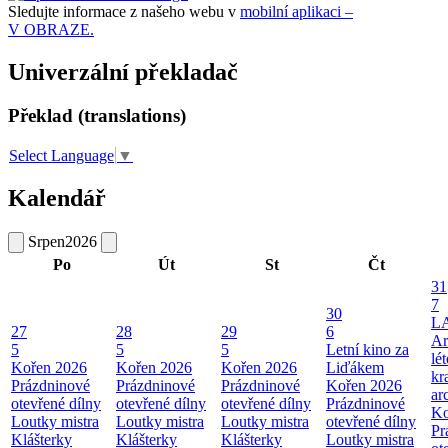
Sledujte informace z našeho webu v
mobilní aplikaci –
V OBRAZE.
Univerzální překladač
Překlad (translations)
Select Language
▼
Kalendář
Srpen
2026
Po
Út
St
Čt
31
7
30
L
27
28
29
6
Ar
5
5
5
Letní kino za
lé
Kořen 2026
Kořen 2026
Kořen 2026
Liďákem
kr
Prázdninové
Prázdninové
Prázdninové
Kořen 2026
ar
otevřené dílny
otevřené dílny
otevřené dílny
Prázdninové
Ko
Loutky mistra
Loutky mistra
Loutky mistra
otevřené dílny
Pr
Klášterky
Klášterky
Klášterky
Loutky mistra