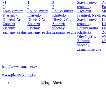
31
1
2
Stavitel nové
Ar
2
2
2
republiky
Fr
Loutky mistra
Loutky mistra
Loutky mistra
Architekt
St
Klášterky
Klášterky
Klášterky
František Nejdl:
re
Dřevěný čas
Dřevěný čas
Dřevěný čas
Stavitel nové
Lo
Zobrazit
Zobrazit
Zobrazit
republiky
Kl
všechny
všechny
všechny
Loutky mistra
Dř
záznamy ze dne
záznamy ze dne
záznamy ze dne
Klášterky
Zo
Dřevěný čas
vš
Zobrazit
zá
všechny
záznamy ze dne
http://www.camelnet.cz
www.plzensky-kraj.cz