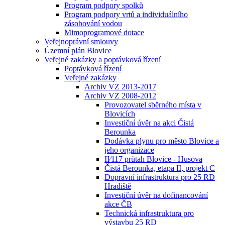
Program podpory spolků
Program podpory vrtů a individuálního
zásobování vodou
Mimoprogramové dotace
Veřejnoprávní smlouvy
Územní plán Blovice
Veřejné zakázky a poptávková řízení
Poptávková řízení
Veřejné zakázky
Archiv VZ 2013-2017
Archiv VZ 2008-2012
Provozovatel sběrného místa v
Blovicích
Investiční úvěr na akci Čistá
Berounka
Dodávka plynu pro město Blovice a
jeho organizace
II⁄117 průtah Blovice - Husova
Čistá Berounka, etapa II, projekt C
Dopravní infrastruktura pro 25 RD
Hradiště
Investiční úvěr na dofinancování
akce ČB
Technická infrastruktura pro
výstavbu 25 RD