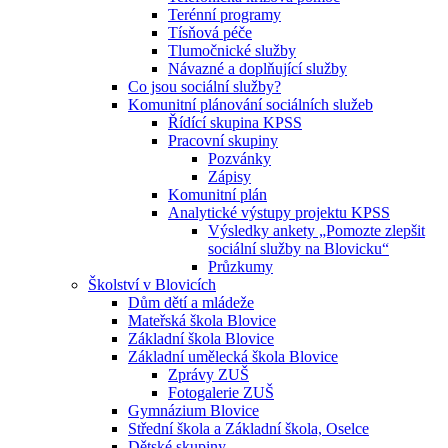
Terénní programy
Tísňová péče
Tlumočnické služby
Návazné a doplňující služby
Co jsou sociální služby?
Komunitní plánování sociálních služeb
Řídící skupina KPSS
Pracovní skupiny
Pozvánky
Zápisy
Komunitní plán
Analytické výstupy projektu KPSS
Výsledky ankety „Pomozte zlepšit
sociální služby na Blovicku“
Průzkumy
Školství v Blovicích
Dům dětí a mládeže
Mateřská škola Blovice
Základní škola Blovice
Základní umělecká škola Blovice
Zprávy ZUŠ
Fotogalerie ZUŠ
Gymnázium Blovice
Střední škola a Základní škola, Oselce
Dětské skupiny