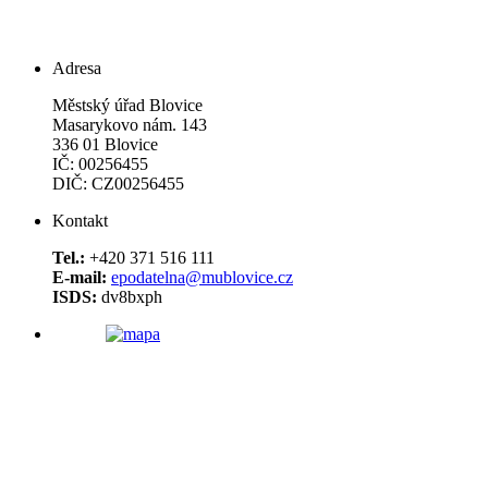
Adresa
Městský úřad Blovice
Masarykovo nám. 143
336 01 Blovice
IČ: 00256455
DIČ: CZ00256455
Kontakt
Tel.:
+420 371 516 111
E-mail:
epodatelna@mublovice.cz
ISDS:
dv8bxph