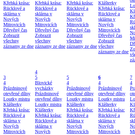
ot
Křehká krása:
Křehká krása:
Křehká krása:
Klášterky
Lo
Rücklové a
Rücklové a
Rücklové a
Křehká krása:
Kl
sklárna v
sklárna v
sklárna v
Rücklové a
Kř
Nových
Nových
Nových
sklárna v
Rü
Mitrovicích
Mitrovicích
Mitrovicích
Nových
sk
Dřevěný čas
Dřevěný čas
Dřevěný čas
Mitrovicích
No
Zobrazit
Zobrazit
Zobrazit
Dřevěný čas
Mi
všechny
všechny
všechny
Zobrazit
Dř
záznamy ze dne
záznamy ze dne
záznamy ze dne
všechny
Zo
záznamy ze dne
vš
zá
4
3
5
5
6
7
4
Blovické
4
4
4
Prázdninové
vycházky
Prázdninové
Prázdninové
Pr
otevřené dílny
Prázdninové
otevřené dílny
otevřené dílny
ot
Loutky mistra
otevřené dílny
Loutky mistra
Loutky mistra
Lo
Klášterky
Loutky mistra
Klášterky
Klášterky
Kl
Křehká krása:
Klášterky
Křehká krása:
Křehká krása:
Kř
Rücklové a
Křehká krása:
Rücklové a
Rücklové a
Rü
sklárna v
Rücklové a
sklárna v
sklárna v
sk
Nových
sklárna v
Nových
Nových
No
Mitrovicích
Nových
Mitrovicích
Mitrovicích
Mi