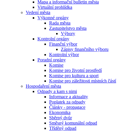
Mapa a informační bulletin města
Virtuální prohlídka
Vedení města
Výkonné orgány
Rada města
Zastupitelstvo města
Výbory
Kontrolní orgány
Finanční výbor
Zápisy finančního výboru
Kontrolní výbor
Poradní orgány
Komise
Komise pro životní prostředí
Komise pro kulturu a sport
Komise pro záležitosti místních částí
Hospodaření města
Odpady a kam s nimi
Informace a aktuality
Poplatek za odpady
Články - propagace
Ekonomika
Sběrný dvůr
Směsný komunální odpad
Tříděný odpad