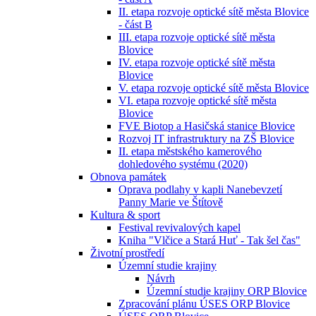
II. etapa rozvoje optické sítě města Blovice
- část B
III. etapa rozvoje optické sítě města
Blovice
IV. etapa rozvoje optické sítě města
Blovice
V. etapa rozvoje optické sítě města Blovice
VI. etapa rozvoje optické sítě města
Blovice
FVE Biotop a Hasičská stanice Blovice
Rozvoj IT infrastruktury na ZŠ Blovice
II. etapa městského kamerového
dohledového systému (2020)
Obnova památek
Oprava podlahy v kapli Nanebevzetí
Panny Marie ve Štítově
Kultura & sport
Festival revivalových kapel
Kniha "Vlčice a Stará Huť - Tak šel čas"
Životní prostředí
Územní studie krajiny
Návrh
Územní studie krajiny ORP Blovice
Zpracování plánu ÚSES ORP Blovice