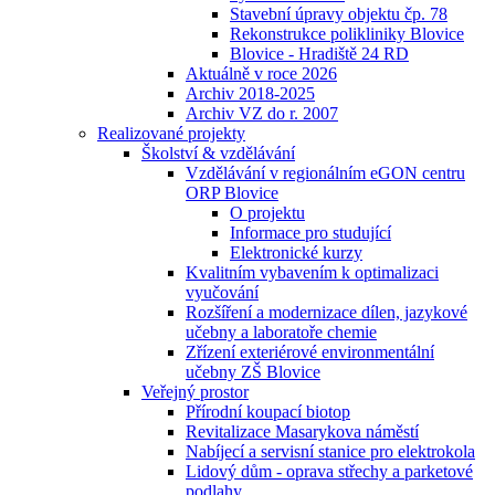
Stavební úpravy objektu čp. 78
Rekonstrukce polikliniky Blovice
Blovice - Hradiště 24 RD
Aktuálně v roce 2026
Archiv 2018-2025
Archiv VZ do r. 2007
Realizované projekty
Školství & vzdělávání
Vzdělávání v regionálním eGON centru
ORP Blovice
O projektu
Informace pro studující
Elektronické kurzy
Kvalitním vybavením k optimalizaci
vyučování
Rozšíření a modernizace dílen, jazykové
učebny a laboratoře chemie
Zřízení exteriérové environmentální
učebny ZŠ Blovice
Veřejný prostor
Přírodní koupací biotop
Revitalizace Masarykova náměstí
Nabíjecí a servisní stanice pro elektrokola
Lidový dům - oprava střechy a parketové
podlahy