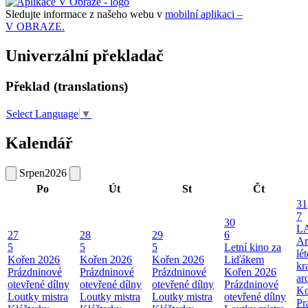
Sledujte informace z našeho webu v
mobilní aplikaci –
V OBRAZE.
Univerzální překladač
Překlad (translations)
Select Language
▼
Kalendář
Srpen
2026
Po
Út
St
Čt
31
7
30
L
27
28
29
6
Ar
5
5
5
Letní kino za
lé
Kořen 2026
Kořen 2026
Kořen 2026
Liďákem
kr
Prázdninové
Prázdninové
Prázdninové
Kořen 2026
ar
otevřené dílny
otevřené dílny
otevřené dílny
Prázdninové
Ko
Loutky mistra
Loutky mistra
Loutky mistra
otevřené dílny
Pr