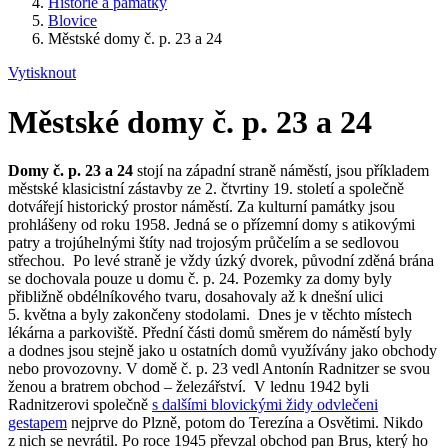
Historie a památky
Blovice
Městské domy č. p. 23 a 24
Vytisknout
Městské domy č. p. 23 a 24
Domy č. p. 23 a 24
stojí na západní straně náměstí, jsou příkladem
městské klasicistní zástavby ze 2. čtvrtiny 19. století a společně
dotvářejí historický prostor náměstí. Za kulturní památky jsou
prohlášeny od roku 1958. Jedná se o přízemní domy s atikovými
patry a trojúhelnými štíty nad trojosým průčelím a se sedlovou
střechou. Po levé straně je vždy úzký dvorek, původní zděná brána
se dochovala pouze u domu č. p. 24. Pozemky za domy byly
přibližně obdélníkového tvaru, dosahovaly až k dnešní ulici
5. května a byly zakončeny stodolami. Dnes je v těchto místech
lékárna a parkoviště. Přední části domů směrem do náměstí byly
a dodnes jsou stejně jako u ostatních domů využívány jako obchody
nebo provozovny. V domě č. p. 23 vedl Antonín Radnitzer se svou
ženou a bratrem obchod – železářství. V lednu 1942 byli
Radnitzerovi společně
s dalšími blovickými židy odvlečeni
gestapem
nejprve do Plzně, potom do Terezína a Osvětimi. Nikdo
z nich se nevrátil. Po roce 1945 převzal obchod pan Brus, který ho