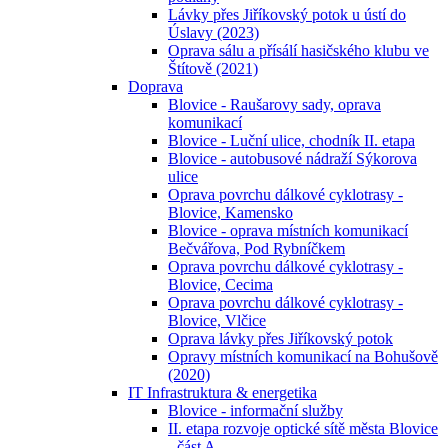
Lávky přes Jiříkovský potok u ústí do
Úslavy (2023)
Oprava sálu a přísálí hasičského klubu ve
Štítově (2021)
Doprava
Blovice - Raušarovy sady, oprava
komunikací
Blovice - Luční ulice, chodník II. etapa
Blovice - autobusové nádraží Sýkorova
ulice
Oprava povrchu dálkové cyklotrasy -
Blovice, Kamensko
Blovice - oprava místních komunikací
Bečvářova, Pod Rybníčkem
Oprava povrchu dálkové cyklotrasy -
Blovice, Cecima
Oprava povrchu dálkové cyklotrasy -
Blovice, Vlčice
Oprava lávky přes Jiříkovský potok
Opravy místních komunikací na Bohušově
(2020)
IT Infrastruktura & energetika
Blovice - informační služby
II. etapa rozvoje optické sítě města Blovice
- část A