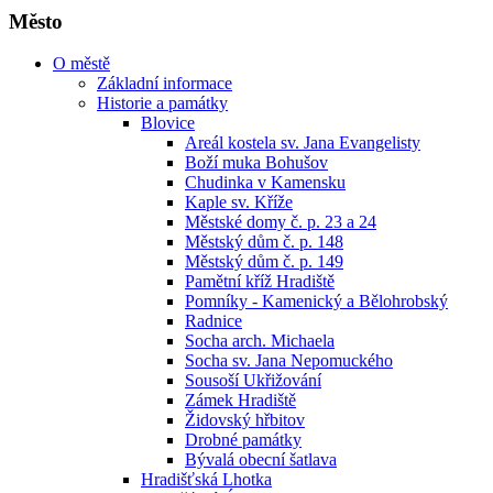
Město
O městě
Základní informace
Historie a památky
Blovice
Areál kostela sv. Jana Evangelisty
Boží muka Bohušov
Chudinka v Kamensku
Kaple sv. Kříže
Městské domy č. p. 23 a 24
Městský dům č. p. 148
Městský dům č. p. 149
Pamětní kříž Hradiště
Pomníky - Kamenický a Bělohrobský
Radnice
Socha arch. Michaela
Socha sv. Jana Nepomuckého
Sousoší Ukřižování
Zámek Hradiště
Židovský hřbitov
Drobné památky
Bývalá obecní šatlava
Hradišťská Lhotka