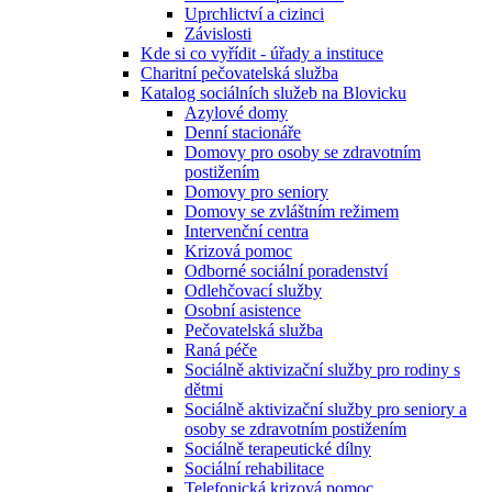
Uprchlictví a cizinci
Závislosti
Kde si co vyřídit - úřady a instituce
Charitní pečovatelská služba
Katalog sociálních služeb na Blovicku
Azylové domy
Denní stacionáře
Domovy pro osoby se zdravotním
postižením
Domovy pro seniory
Domovy se zvláštním režimem
Intervenční centra
Krizová pomoc
Odborné sociální poradenství
Odlehčovací služby
Osobní asistence
Pečovatelská služba
Raná péče
Sociálně aktivizační služby pro rodiny s
dětmi
Sociálně aktivizační služby pro seniory a
osoby se zdravotním postižením
Sociálně terapeutické dílny
Sociální rehabilitace
Telefonická krizová pomoc