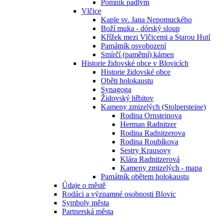
Pomník padlým
Vlčice
Kaple sv. Jana Nepomuckého
Boží muka - dórský sloup
Křížek mezi Vlčicemi a Starou Hutí
Památník osvobození
Smírčí (pamětní) kámen
Historie židovské obce v Blovicích
Historie židovské obce
Oběti holokaustu
Synagoga
Židovský hřbitov
Kameny zmizelých (Stolpersteine)
Rodina Ornsteinova
Herman Radnitzer
Rodina Radnitzerova
Rodina Roubíkova
Sestry Krausovy
Klára Radnitzerová
Kameny zmizelých - mapa
Památník obětem holokaustu
Údaje o městě
Rodáci a významné osobnosti Blovic
Symboly města
Partnerská města