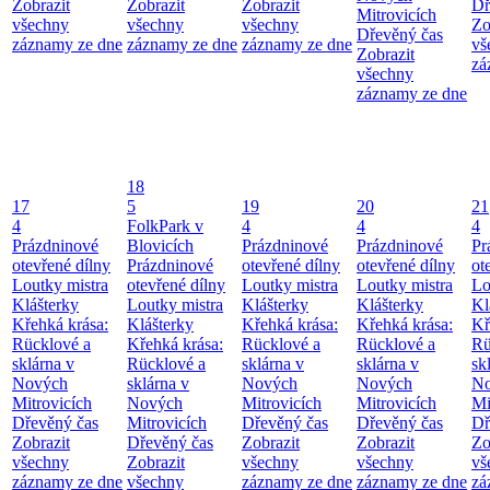
Zobrazit
Zobrazit
Zobrazit
Dř
Mitrovicích
všechny
všechny
všechny
Zo
Dřevěný čas
záznamy ze dne
záznamy ze dne
záznamy ze dne
vš
Zobrazit
zá
všechny
záznamy ze dne
18
17
5
19
20
21
4
FolkPark v
4
4
4
Prázdninové
Blovicích
Prázdninové
Prázdninové
Pr
otevřené dílny
Prázdninové
otevřené dílny
otevřené dílny
ot
Loutky mistra
otevřené dílny
Loutky mistra
Loutky mistra
Lo
Klášterky
Loutky mistra
Klášterky
Klášterky
Kl
Křehká krása:
Klášterky
Křehká krása:
Křehká krása:
Kř
Rücklové a
Křehká krása:
Rücklové a
Rücklové a
Rü
sklárna v
Rücklové a
sklárna v
sklárna v
sk
Nových
sklárna v
Nových
Nových
No
Mitrovicích
Nových
Mitrovicích
Mitrovicích
Mi
Dřevěný čas
Mitrovicích
Dřevěný čas
Dřevěný čas
Dř
Zobrazit
Dřevěný čas
Zobrazit
Zobrazit
Zo
všechny
Zobrazit
všechny
všechny
vš
záznamy ze dne
všechny
záznamy ze dne
záznamy ze dne
zá