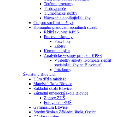
Terénní programy
Tísňová péče
Tlumočnické služby
Návazné a doplňující služby
Co jsou sociální služby?
Komunitní plánování sociálních služeb
Řídící skupina KPSS
Pracovní skupiny
Pozvánky
Zápisy
Komunitní plán
Analytické výstupy projektu KPSS
Výsledky ankety „Pomozte zlepšit
sociální služby na Blovicku“
Průzkumy
Školství v Blovicích
Dům dětí a mládeže
Mateřská škola Blovice
Základní škola Blovice
Základní umělecká škola Blovice
Zprávy ZUŠ
Fotogalerie ZUŠ
Gymnázium Blovice
Střední škola a Základní škola, Oselce
Dětské skupiny