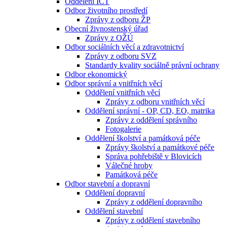
Oddělení ICT
Odbor životního prostředí
Zprávy z odboru ŽP
Obecní živnostenský úřad
Zprávy z OŽÚ
Odbor sociálních věcí a zdravotnictví
Zprávy z odboru SVZ
Standardy kvality sociálně právní ochrany
Odbor ekonomický
Odbor správní a vnitřních věcí
Oddělení vnitřních věcí
Zprávy z odboru vnitřních věcí
Oddělení správní - OP, CD, EO, matrika
Zprávy z oddělení správního
Fotogalerie
Oddělení školství a památková péče
Zprávy školství a památkové péče
Správa pohřebiště v Blovicích
Válečné hroby
Památková péče
Odbor stavební a dopravní
Oddělení dopravní
Zprávy z oddělení dopravního
Oddělení stavební
Zprávy z oddělení stavebního