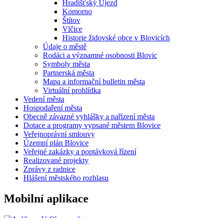
Hradišťský Újezd
Komorno
Štítov
Vlčice
Historie židovské obce v Blovicích
Údaje o městě
Rodáci a významné osobnosti Blovic
Symboly města
Partnerská města
Mapa a informační bulletin města
Virtuální prohlídka
Vedení města
Hospodaření města
Obecně závazné vyhlášky a nařízení města
Dotace a programy vypsané městem Blovice
Veřejnoprávní smlouvy
Územní plán Blovice
Veřejné zakázky a poptávková řízení
Realizované projekty
Zprávy z radnice
Hlášení městského rozhlasu
Mobilní aplikace