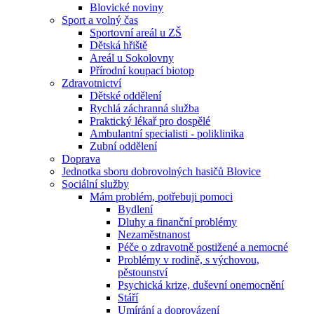
Blovické noviny
Sport a volný čas
Sportovní areál u ZŠ
Dětská hřiště
Areál u Sokolovny
Přírodní koupací biotop
Zdravotnictví
Dětské oddělení
Rychlá záchranná služba
Praktický lékař pro dospělé
Ambulantní specialisti - poliklinika
Zubní oddělení
Doprava
Jednotka sboru dobrovolných hasičů Blovice
Sociální služby
Mám problém, potřebuji pomoci
Bydlení
Dluhy a finanční problémy
Nezaměstnanost
Péče o zdravotně postižené a nemocné
Problémy v rodině, s výchovou,
pěstounství
Psychická krize, duševní onemocnění
Stáří
Umírání a doprovázení