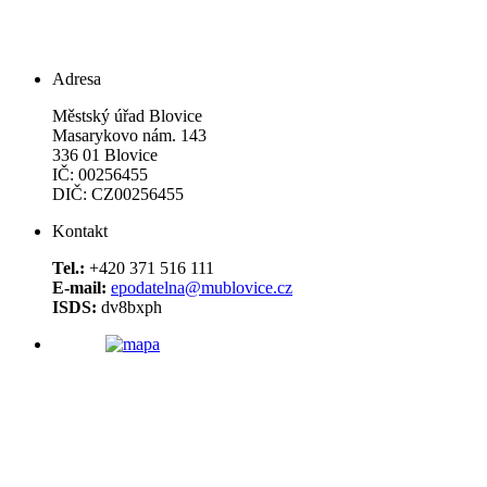
Adresa
Městský úřad Blovice
Masarykovo nám. 143
336 01 Blovice
IČ: 00256455
DIČ: CZ00256455
Kontakt
Tel.:
+420 371 516 111
E-mail:
epodatelna@mublovice.cz
ISDS:
dv8bxph