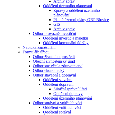
Archiv zpráv
Oddělení územního plánování
Zprávy z oddělení územního
plánování
Platné územní plány ORP Blovice
GIS
Archiv zpráv
Odbor provozně investiční
Oddělení investic a majetku
Oddělení komunální údržby
Nabídka zaměstnání
Formuláře úřadu
Odbor životního prostředí
Obecní živnostenský úřad
Odbor soc.věcí a zdravotnictví
Odbor ekonomický
Odbor stavební a dopravní
Oddělení stavební
Oddělení dopravní
Silniční správní úřad
Oddělení dopravy
Oddělení územního plánování
Odbor správní a vnitřních věcí
Oddělení vnitřních věcí
Oddělení správní