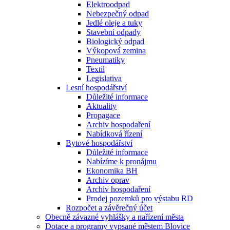
Elektroodpad
Nebezpečný odpad
Jedlé oleje a tuky
Stavební odpady
Biologický odpad
Výkopová zemina
Pneumatiky
Textil
Legislativa
Lesní hospodářství
Důležité informace
Aktuality
Propagace
Archiv hospodaření
Nabídková řízení
Bytové hospodářství
Důležité informace
Nabízíme k pronájmu
Ekonomika BH
Archiv oprav
Archiv hospodaření
Prodej pozemků pro výstabu RD
Rozpočet a závěrečný účet
Obecně závazné vyhlášky a nařízení města
Dotace a programy vypsané městem Blovice