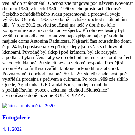
vedl až do znárodnění. Obchod zde fungoval pod názvem Kovomat
do roku 1980, v letech 1986 – 1990 v jeho prostorách členové
Českého zahrádkářského svazu prezentovali a prodávali svoje
výpěstky. Od roku 1993 se v domě nacházel obchod s náhradními
díly. V roce 2012 otevřeli současní majitelé v domě po jeho
kompletní rekonstrukci obchod se šperky. Při obnově fasády byl
ve štítu domu odhalen a obnoven nápis připomínající původního
majitele domu Antonína Radnitzera. Nejstarší část sousedního domu
č. p. 24 byla postavena z vepříků, sklepy jsou však s cihlovými
klenbami. Původně byl sklep i pod krámem, byl ale zasypán
a podlaha byla snížena, aby se do obchodu nemuselo chodit po třech
schodech. Na poč. 20 století bývala v domě hospoda. Později si
v domě Antonín Beran zařídil kloboučnickou dílnu a obchod.
Po znárodnění obchodu na poč. 50. let 20. století se zde postupně
vystřídala prodejna s pečivem a cukrárna. Po roce 1989 zde sídlilo
Quelle, Agrobanka, GE Capital Bank, prodejna mobilů
s podlahářstvím, ovoce a zelenina, obchod „Slunečnice“
a v současné době pizzerie RUD´S PIZZA.
Fotogalerie
4. 1. 2022