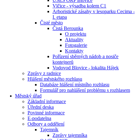
ÚSES ORP Blovice
Vlčice - výsadba kolem C1
Arboristické zásahy v lesoparku Cecima -
I. etapa
Čisté město
Čistá Berounka
O projektu
Aktuality
Fotogalerie
Kontakty
Pořízení sběrných nádob a nosiče
kontejnerů
Vodovod Blovice - lokalita Hájek
Zprávy z radnice
Hlášení městského rozhlasu
Databáze hlášení místního rozhlasu
Formulář pro nahlášení problému s rozhlasem
Městský úřad
Základní informace
Úřední deska
Povinné informace
E-podatelna
Odbory a oddělení
Tajemník
Zprávy tajemníka