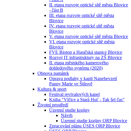
II. etapa rozvoje optické sítě města Blovice
- část B
III. etapa rozvoje optické sítě města
Blovice
IV. etapa rozvoje optické sítě města
Blovice
V. etapa rozvoje optické sítě města Blovice
VI. etapa rozvoje optické sítě města
Blovice
FVE Biotop a Hasičská stanice Blovice
Rozvoj IT infrastruktury na ZŠ Blovice
II. etapa městského kamerového
dohledového systému (2020)
Obnova památek
Oprava podlahy v kapli Nanebevzetí
Panny Marie ve Štítově
Kultura & sport
Festival revivalových kapel
Kniha "Vlčice a Stará Huť - Tak šel čas"
Životní prostředí
Územní studie krajiny
Návrh
Územní studie krajiny ORP Blovice
Zpracování plánu ÚSES ORP Blovice