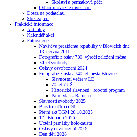
Školství a památková péče
Odbor provozně investiční
Dotaz na podatelnu
Střet zájmů
Praktické informace
Aktuality
Kalendář akcí
Fotogalerie
Návštěva prezidenta republiky v Blovicích dne
13. června 2011
Fotografie z oslav 730. výročí založení města
30 let svobody
Oslavy osvobození 2024
Fotografie z oslav 740 let města Blovice
Slavnostní večer v LD
70 let ZUŠ
Historické slavnosti - sobotní program
Parní vlak - Babouci
Slavnosti svobody 2025
Blovice očima dětí
Pietní akt TGM 28.10.2025
17. listopadu 2025
Uctění památky holokaustu
Oslavy osvobození 2026
Den dětí 2026