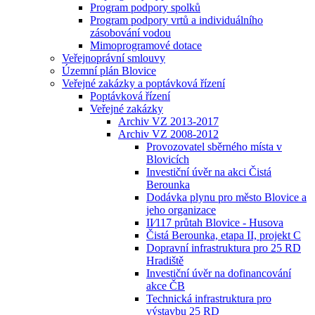
Program podpory spolků
Program podpory vrtů a individuálního
zásobování vodou
Mimoprogramové dotace
Veřejnoprávní smlouvy
Územní plán Blovice
Veřejné zakázky a poptávková řízení
Poptávková řízení
Veřejné zakázky
Archiv VZ 2013-2017
Archiv VZ 2008-2012
Provozovatel sběrného místa v
Blovicích
Investiční úvěr na akci Čistá
Berounka
Dodávka plynu pro město Blovice a
jeho organizace
II⁄117 průtah Blovice - Husova
Čistá Berounka, etapa II, projekt C
Dopravní infrastruktura pro 25 RD
Hradiště
Investiční úvěr na dofinancování
akce ČB
Technická infrastruktura pro
výstavbu 25 RD