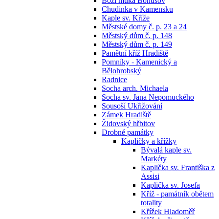
Boží muka Bohušov
Chudinka v Kamensku
Kaple sv. Kříže
Městské domy č. p. 23 a 24
Městský dům č. p. 148
Městský dům č. p. 149
Pamětní kříž Hradiště
Pomníky - Kamenický a
Bělohrobský
Radnice
Socha arch. Michaela
Socha sv. Jana Nepomuckého
Sousoší Ukřižování
Zámek Hradiště
Židovský hřbitov
Drobné památky
Kapličky a křížky
Bývalá kaple sv.
Markéty
Kaplička sv. Františka z
Assisi
Kaplička sv. Josefa
Kříž - památník obětem
totality
Křížek Hladoměř