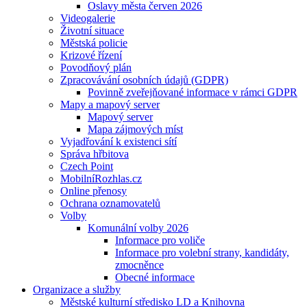
Oslavy města červen 2026
Videogalerie
Životní situace
Městská policie
Krizové řízení
Povodňový plán
Zpracovávání osobních údajů (GDPR)
Povinně zveřejňované informace v rámci GDPR
Mapy a mapový server
Mapový server
Mapa zájmových míst
Vyjadřování k existenci sítí
Správa hřbitova
Czech Point
MobilníRozhlas.cz
Online přenosy
Ochrana oznamovatelů
Volby
Komunální volby 2026
Informace pro voliče
Informace pro volební strany, kandidáty,
zmocněnce
Obecné informace
Organizace a služby
Městské kulturní středisko LD a Knihovna