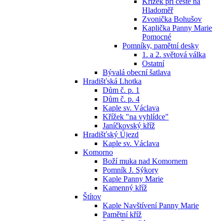
Křížek při cestě na
Hladoměř
Zvonička Bohušov
Kaplička Panny Marie
Pomocné
Pomníky, pamětní desky
1. a 2. světová válka
Ostatní
Bývalá obecní šatlava
Hradišťská Lhotka
Dům č. p. 1
Dům č. p. 4
Kaple sv. Václava
Křížek "na vyhlídce"
Janíčkovský kříž
Hradišťský Újezd
Kaple sv. Václava
Komorno
Boží muka nad Komornem
Pomník J. Sýkory
Kaple Panny Marie
Kamenný kříž
Štítov
Kaple Navštívení Panny Marie
Pamětní kříž