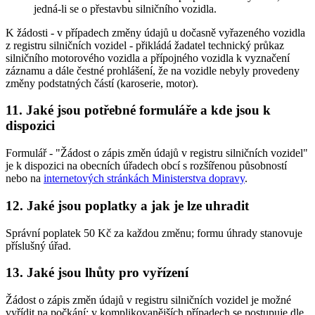
jedná-li se o přestavbu silničního vozidla.
K žádosti - v případech změny údajů u dočasně vyřazeného vozidla
z registru silničních vozidel - přikládá žadatel technický průkaz
silničního motorového vozidla a přípojného vozidla k vyznačení
záznamu a dále čestné prohlášení, že na vozidle nebyly provedeny
změny podstatných částí (karoserie, motor).
11. Jaké jsou potřebné formuláře a kde jsou k
dispozici
Formulář - "Žádost o zápis změn údajů v registru silničních vozidel"
je k dispozici na obecních úřadech obcí s rozšířenou působností
nebo na
internetových stránkách Ministerstva dopravy
.
12. Jaké jsou poplatky a jak je lze uhradit
Správní poplatek 50 Kč za každou změnu; formu úhrady stanovuje
příslušný úřad.
13. Jaké jsou lhůty pro vyřízení
Žádost o zápis změn údajů v registru silničních vozidel je možné
vyřídit na počkání; v komplikovanějších případech se postupuje dle