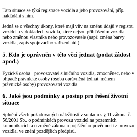
Tato situace se týká registrace vozidla a jeho provozování, příp.
nakládání s ním.
Jedná se o všechny úkony, které mají vliv na změnu údajů v registru
vozidel a v dokladech vozidla, které nejsou přihlášením vozidla
nebo změnou vlastníka nebo provozovatele (např. změna barvy
vozidla, zápis spojovacího zařízení atd.).
5. Kdo je oprávněn v této věci jednat (podat žádost
apod.)
Fyzická osoba - provozovatel silničního vozidla, zmocněnec, nebo v
případě právnické osoby (osoba oprávněná jednat jménem
právnické osoby) provozovatel vozidla.
6. Jaké jsou podmínky a postup pro řešení životní
situace
Splnění všech požadovaných náležitostí v souladu s § 11 zákona č.
56/2001 Sb., o podmínkách provozu vozidel na pozemních
komunikacích a o změně zákona o pojištění odpovědnosti z provozu
vozidla, ve znění pozdějších předpisů.