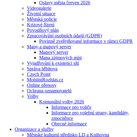
Oslavy města červen 2026
Videogalerie
Životní situace
Městská policie
Krizové řízení
Povodňový plán
Zpracovávání osobních údajů (GDPR)
Povinně zveřejňované informace v rámci GDPR
Mapy a mapový server
Mapový server
Mapa zájmových míst
Vyjadřování k existenci sítí
Správa hřbitova
Czech Point
MobilníRozhlas.cz
Online přenosy
Ochrana oznamovatelů
Volby
Komunální volby 2026
Informace pro voliče
Informace pro volební strany, kandidáty,
zmocněnce
Obecné informace
Organizace a služby
Městské kulturní středisko LD a Knihovna