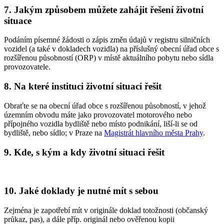
7. Jakým způsobem můžete zahájit řešení životní
situace
Podáním písemné žádosti o zápis změn údajů v registru silničních
vozidel (a také v dokladech vozidla) na příslušný obecní úřad obce s
rozšířenou působností (ORP) v místě aktuálního pobytu nebo sídla
provozovatele.
8. Na které instituci životní situaci řešit
Obraťte se na obecní úřad obce s rozšířenou působností, v jehož
územním obvodu máte jako provozovatel motorového nebo
přípojného vozidla bydliště nebo místo podnikání, liší-li se od
bydliště, nebo sídlo; v Praze na
Magistrát hlavního města Prahy
.
9. Kde, s kým a kdy životní situaci řešit
10. Jaké doklady je nutné mít s sebou
Zejména je zapotřebí mít v originále doklad totožnosti (občanský
průkaz, pas), a dále příp. originál nebo ověřenou kopii