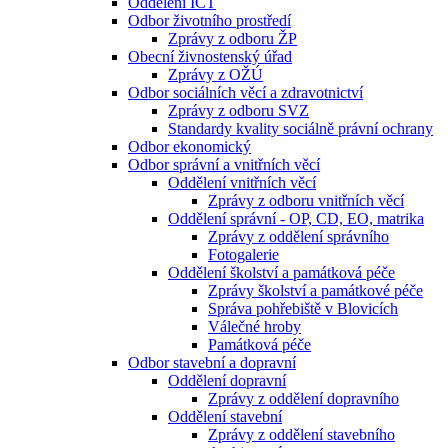
Oddělení ICT
Odbor životního prostředí
Zprávy z odboru ŽP
Obecní živnostenský úřad
Zprávy z OŽÚ
Odbor sociálních věcí a zdravotnictví
Zprávy z odboru SVZ
Standardy kvality sociálně právní ochrany
Odbor ekonomický
Odbor správní a vnitřních věcí
Oddělení vnitřních věcí
Zprávy z odboru vnitřních věcí
Oddělení správní - OP, CD, EO, matrika
Zprávy z oddělení správního
Fotogalerie
Oddělení školství a památková péče
Zprávy školství a památkové péče
Správa pohřebiště v Blovicích
Válečné hroby
Památková péče
Odbor stavební a dopravní
Oddělení dopravní
Zprávy z oddělení dopravního
Oddělení stavební
Zprávy z oddělení stavebního