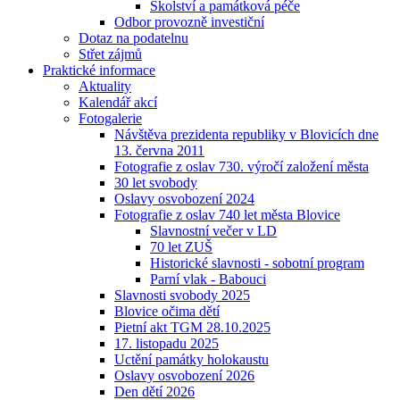
Školství a památková péče
Odbor provozně investiční
Dotaz na podatelnu
Střet zájmů
Praktické informace
Aktuality
Kalendář akcí
Fotogalerie
Návštěva prezidenta republiky v Blovicích dne
13. června 2011
Fotografie z oslav 730. výročí založení města
30 let svobody
Oslavy osvobození 2024
Fotografie z oslav 740 let města Blovice
Slavnostní večer v LD
70 let ZUŠ
Historické slavnosti - sobotní program
Parní vlak - Babouci
Slavnosti svobody 2025
Blovice očima dětí
Pietní akt TGM 28.10.2025
17. listopadu 2025
Uctění památky holokaustu
Oslavy osvobození 2026
Den dětí 2026