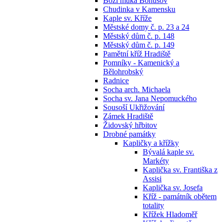
Boží muka Bohušov
Chudinka v Kamensku
Kaple sv. Kříže
Městské domy č. p. 23 a 24
Městský dům č. p. 148
Městský dům č. p. 149
Pamětní kříž Hradiště
Pomníky - Kamenický a
Bělohrobský
Radnice
Socha arch. Michaela
Socha sv. Jana Nepomuckého
Sousoší Ukřižování
Zámek Hradiště
Židovský hřbitov
Drobné památky
Kapličky a křížky
Bývalá kaple sv.
Markéty
Kaplička sv. Františka z
Assisi
Kaplička sv. Josefa
Kříž - památník obětem
totality
Křížek Hladoměř