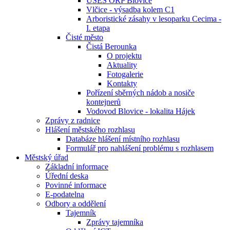
ÚSES ORP Blovice
Vlčice - výsadba kolem C1
Arboristické zásahy v lesoparku Cecima -
I. etapa
Čisté město
Čistá Berounka
O projektu
Aktuality
Fotogalerie
Kontakty
Pořízení sběrných nádob a nosiče
kontejnerů
Vodovod Blovice - lokalita Hájek
Zprávy z radnice
Hlášení městského rozhlasu
Databáze hlášení místního rozhlasu
Formulář pro nahlášení problému s rozhlasem
Městský úřad
Základní informace
Úřední deska
Povinné informace
E-podatelna
Odbory a oddělení
Tajemník
Zprávy tajemníka