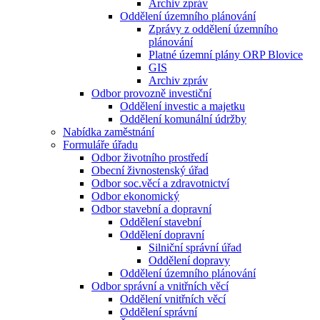
Archiv zpráv
Oddělení územního plánování
Zprávy z oddělení územního
plánování
Platné územní plány ORP Blovice
GIS
Archiv zpráv
Odbor provozně investiční
Oddělení investic a majetku
Oddělení komunální údržby
Nabídka zaměstnání
Formuláře úřadu
Odbor životního prostředí
Obecní živnostenský úřad
Odbor soc.věcí a zdravotnictví
Odbor ekonomický
Odbor stavební a dopravní
Oddělení stavební
Oddělení dopravní
Silniční správní úřad
Oddělení dopravy
Oddělení územního plánování
Odbor správní a vnitřních věcí
Oddělení vnitřních věcí
Oddělení správní