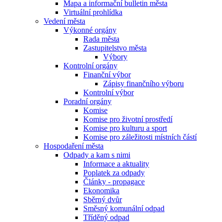
Mapa a informační bulletin města
Virtuální prohlídka
Vedení města
Výkonné orgány
Rada města
Zastupitelstvo města
Výbory
Kontrolní orgány
Finanční výbor
Zápisy finančního výboru
Kontrolní výbor
Poradní orgány
Komise
Komise pro životní prostředí
Komise pro kulturu a sport
Komise pro záležitosti místních částí
Hospodaření města
Odpady a kam s nimi
Informace a aktuality
Poplatek za odpady
Články - propagace
Ekonomika
Sběrný dvůr
Směsný komunální odpad
Tříděný odpad