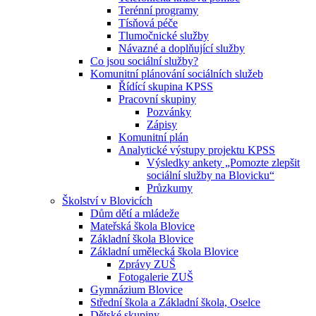
Terénní programy
Tísňová péče
Tlumočnické služby
Návazné a doplňující služby
Co jsou sociální služby?
Komunitní plánování sociálních služeb
Řídící skupina KPSS
Pracovní skupiny
Pozvánky
Zápisy
Komunitní plán
Analytické výstupy projektu KPSS
Výsledky ankety „Pomozte zlepšit
sociální služby na Blovicku“
Průzkumy
Školství v Blovicích
Dům dětí a mládeže
Mateřská škola Blovice
Základní škola Blovice
Základní umělecká škola Blovice
Zprávy ZUŠ
Fotogalerie ZUŠ
Gymnázium Blovice
Střední škola a Základní škola, Oselce
Dětské skupiny