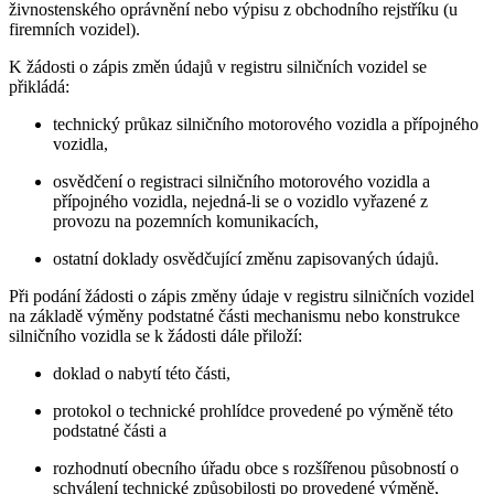
živnostenského oprávnění nebo výpisu z obchodního rejstříku (u
firemních vozidel).
K žádosti o zápis změn údajů v registru silničních vozidel se
přikládá:
technický průkaz silničního motorového vozidla a přípojného
vozidla,
osvědčení o registraci silničního motorového vozidla a
přípojného vozidla, nejedná-li se o vozidlo vyřazené z
provozu na pozemních komunikacích,
ostatní doklady osvědčující změnu zapisovaných údajů.
Při podání žádosti o zápis změny údaje v registru silničních vozidel
na základě výměny podstatné části mechanismu nebo konstrukce
silničního vozidla se k žádosti dále přiloží:
doklad o nabytí této části,
protokol o technické prohlídce provedené po výměně této
podstatné části a
rozhodnutí obecního úřadu obce s rozšířenou působností o
schválení technické způsobilosti po provedené výměně,