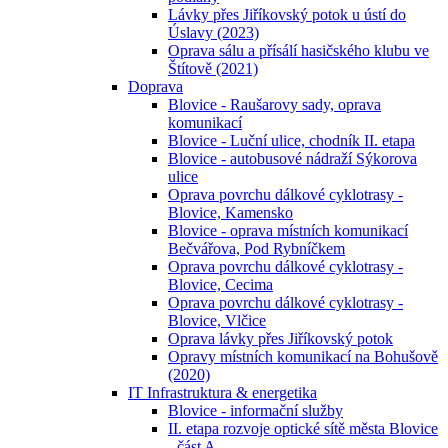
Lávky přes Jiříkovský potok u ústí do
Úslavy (2023)
Oprava sálu a přísálí hasičského klubu ve
Štítově (2021)
Doprava
Blovice - Raušarovy sady, oprava
komunikací
Blovice - Luční ulice, chodník II. etapa
Blovice - autobusové nádraží Sýkorova
ulice
Oprava povrchu dálkové cyklotrasy -
Blovice, Kamensko
Blovice - oprava místních komunikací
Bečvářova, Pod Rybníčkem
Oprava povrchu dálkové cyklotrasy -
Blovice, Cecima
Oprava povrchu dálkové cyklotrasy -
Blovice, Vlčice
Oprava lávky přes Jiříkovský potok
Opravy místních komunikací na Bohušově
(2020)
IT Infrastruktura & energetika
Blovice - informační služby
II. etapa rozvoje optické sítě města Blovice
- část A