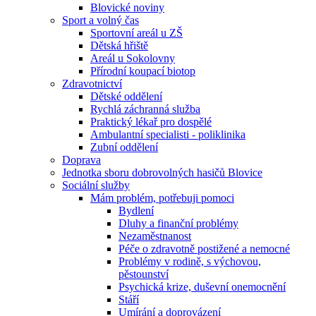
Blovické noviny
Sport a volný čas
Sportovní areál u ZŠ
Dětská hřiště
Areál u Sokolovny
Přírodní koupací biotop
Zdravotnictví
Dětské oddělení
Rychlá záchranná služba
Praktický lékař pro dospělé
Ambulantní specialisti - poliklinika
Zubní oddělení
Doprava
Jednotka sboru dobrovolných hasičů Blovice
Sociální služby
Mám problém, potřebuji pomoci
Bydlení
Dluhy a finanční problémy
Nezaměstnanost
Péče o zdravotně postižené a nemocné
Problémy v rodině, s výchovou,
pěstounství
Psychická krize, duševní onemocnění
Stáří
Umírání a doprovázení