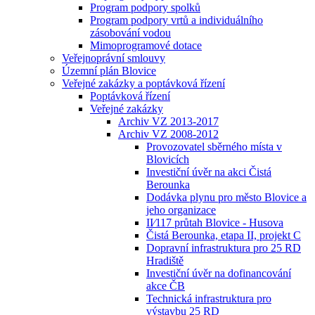
Program podpory spolků
Program podpory vrtů a individuálního
zásobování vodou
Mimoprogramové dotace
Veřejnoprávní smlouvy
Územní plán Blovice
Veřejné zakázky a poptávková řízení
Poptávková řízení
Veřejné zakázky
Archiv VZ 2013-2017
Archiv VZ 2008-2012
Provozovatel sběrného místa v
Blovicích
Investiční úvěr na akci Čistá
Berounka
Dodávka plynu pro město Blovice a
jeho organizace
II⁄117 průtah Blovice - Husova
Čistá Berounka, etapa II, projekt C
Dopravní infrastruktura pro 25 RD
Hradiště
Investiční úvěr na dofinancování
akce ČB
Technická infrastruktura pro
výstavbu 25 RD