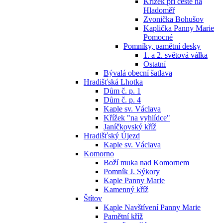
Křížek při cestě na
Hladoměř
Zvonička Bohušov
Kaplička Panny Marie
Pomocné
Pomníky, pamětní desky
1. a 2. světová válka
Ostatní
Bývalá obecní šatlava
Hradišťská Lhotka
Dům č. p. 1
Dům č. p. 4
Kaple sv. Václava
Křížek "na vyhlídce"
Janíčkovský kříž
Hradišťský Újezd
Kaple sv. Václava
Komorno
Boží muka nad Komornem
Pomník J. Sýkory
Kaple Panny Marie
Kamenný kříž
Štítov
Kaple Navštívení Panny Marie
Pamětní kříž