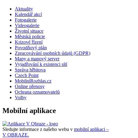
Aktuality
Kalendář akcí
Fotogalerie
Videogalerie
Životní situace
Městská policie
Krizové řízení
Povodňový plán
Zpracovávání osobních údajů (GDPR)
Mapy a mapový server
Vyjadřování k existenci sítí
Správa hřbitova
Czech Point
MobilníRozhlas.cz
Online přenosy
Ochrana oznamovatelů
Volby
Mobilní aplikace
Sledujte informace z našeho webu v
mobilní aplikaci –
V OBRAZE.