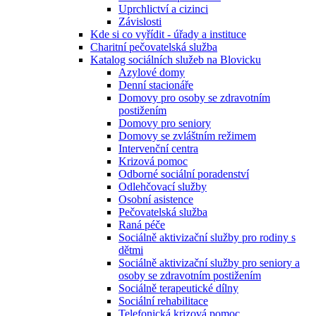
Uprchlictví a cizinci
Závislosti
Kde si co vyřídit - úřady a instituce
Charitní pečovatelská služba
Katalog sociálních služeb na Blovicku
Azylové domy
Denní stacionáře
Domovy pro osoby se zdravotním
postižením
Domovy pro seniory
Domovy se zvláštním režimem
Intervenční centra
Krizová pomoc
Odborné sociální poradenství
Odlehčovací služby
Osobní asistence
Pečovatelská služba
Raná péče
Sociálně aktivizační služby pro rodiny s
dětmi
Sociálně aktivizační služby pro seniory a
osoby se zdravotním postižením
Sociálně terapeutické dílny
Sociální rehabilitace
Telefonická krizová pomoc