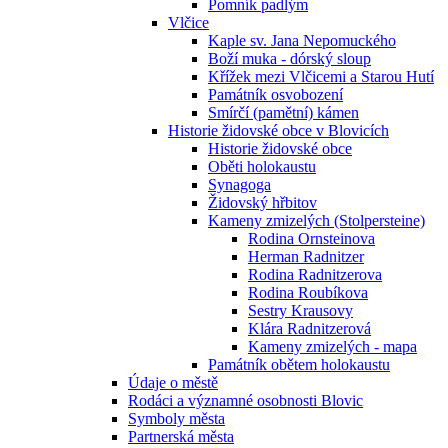
Pomník padlým
Vlčice
Kaple sv. Jana Nepomuckého
Boží muka - dórský sloup
Křížek mezi Vlčicemi a Starou Hutí
Památník osvobození
Smírčí (pamětní) kámen
Historie židovské obce v Blovicích
Historie židovské obce
Oběti holokaustu
Synagoga
Židovský hřbitov
Kameny zmizelých (Stolpersteine)
Rodina Ornsteinova
Herman Radnitzer
Rodina Radnitzerova
Rodina Roubíkova
Sestry Krausovy
Klára Radnitzerová
Kameny zmizelých - mapa
Památník obětem holokaustu
Údaje o městě
Rodáci a významné osobnosti Blovic
Symboly města
Partnerská města