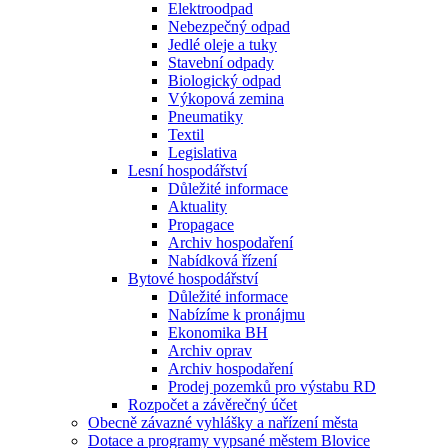
Elektroodpad
Nebezpečný odpad
Jedlé oleje a tuky
Stavební odpady
Biologický odpad
Výkopová zemina
Pneumatiky
Textil
Legislativa
Lesní hospodářství
Důležité informace
Aktuality
Propagace
Archiv hospodaření
Nabídková řízení
Bytové hospodářství
Důležité informace
Nabízíme k pronájmu
Ekonomika BH
Archiv oprav
Archiv hospodaření
Prodej pozemků pro výstabu RD
Rozpočet a závěrečný účet
Obecně závazné vyhlášky a nařízení města
Dotace a programy vypsané městem Blovice