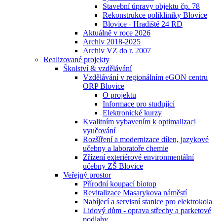
Stavební úpravy objektu čp. 78
Rekonstrukce polikliniky Blovice
Blovice - Hradiště 24 RD
Aktuálně v roce 2026
Archiv 2018-2025
Archiv VZ do r. 2007
Realizované projekty
Školství & vzdělávání
Vzdělávání v regionálním eGON centru
ORP Blovice
O projektu
Informace pro studující
Elektronické kurzy
Kvalitním vybavením k optimalizaci
vyučování
Rozšíření a modernizace dílen, jazykové
učebny a laboratoře chemie
Zřízení exteriérové environmentální
učebny ZŠ Blovice
Veřejný prostor
Přírodní koupací biotop
Revitalizace Masarykova náměstí
Nabíjecí a servisní stanice pro elektrokola
Lidový dům - oprava střechy a parketové
podlahy