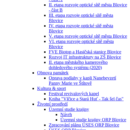
II. etapa rozvoje optické sítě města Blovice
- část B
III. etapa rozvoje optické sítě města
Blovice
IV. etapa rozvoje optické sítě města
Blovice
V. etapa rozvoje optické sítě města Blovice
VI. etapa rozvoje optické sítě města
Blovice
FVE Biotop a Hasičská stanice Blovice
Rozvoj IT infrastruktury na ZŠ Blovice
II. etapa městského kamerového
dohledového systému (2020)
Obnova památek
Oprava podlahy v kapli Nanebevzetí
Panny Marie ve Štítově
Kultura & sport
Festival revivalových kapel
Kniha "Vlčice a Stará Huť - Tak šel čas"
Životní prostředí
Územní studie krajiny
Návrh
Územní studie krajiny ORP Blovice
Zpracování plánu ÚSES ORP Blovice