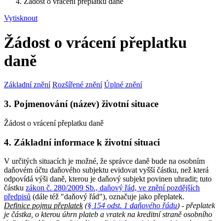
Žádost o vrácení přeplatku daně
Vytisknout
Žádost o vrácení přeplatku
daně
Základní znění
Rozšířené znění
Úplné znění
3. Pojmenování (název) životní situace
Žádost o vrácení přeplatku daně
4. Základní informace k životní situaci
V určitých situacích je možné, že správce daně bude na osobním
daňovém účtu daňového subjektu evidovat vyšší částku, než která
odpovídá výši daně, kterou je daňový subjekt povinen uhradit; tuto
částku
zákon č. 280/2009 Sb., daňový řád, ve znění pozdějších
předpisů
(dále též "daňový řád"), označuje jako přeplatek.
Definice pojmu přeplatek
(
§ 154 odst. 1 daňového řádu
) - přeplatek
je částka, o kterou úhrn plateb a vratek na kreditní straně osobního