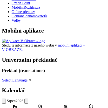
Czech Point
MobilníRozhlas.cz
Online přenosy
Ochrana oznamovatelů
Volby
Mobilní aplikace
Sledujte informace z našeho webu v
mobilní aplikaci –
V OBRAZE.
Univerzální překladač
Překlad (translations)
Select Language
▼
Kalendář
Srpen
2026
Po
Út
St
Čt