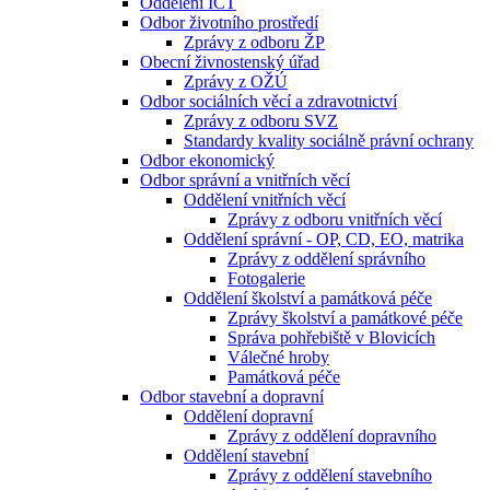
Oddělení ICT
Odbor životního prostředí
Zprávy z odboru ŽP
Obecní živnostenský úřad
Zprávy z OŽÚ
Odbor sociálních věcí a zdravotnictví
Zprávy z odboru SVZ
Standardy kvality sociálně právní ochrany
Odbor ekonomický
Odbor správní a vnitřních věcí
Oddělení vnitřních věcí
Zprávy z odboru vnitřních věcí
Oddělení správní - OP, CD, EO, matrika
Zprávy z oddělení správního
Fotogalerie
Oddělení školství a památková péče
Zprávy školství a památkové péče
Správa pohřebiště v Blovicích
Válečné hroby
Památková péče
Odbor stavební a dopravní
Oddělení dopravní
Zprávy z oddělení dopravního
Oddělení stavební
Zprávy z oddělení stavebního