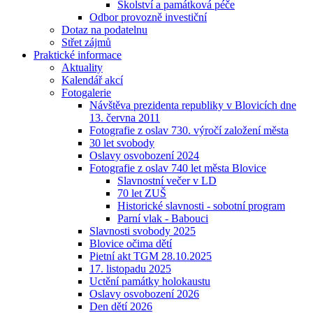
Školství a památková péče
Odbor provozně investiční
Dotaz na podatelnu
Střet zájmů
Praktické informace
Aktuality
Kalendář akcí
Fotogalerie
Návštěva prezidenta republiky v Blovicích dne
13. června 2011
Fotografie z oslav 730. výročí založení města
30 let svobody
Oslavy osvobození 2024
Fotografie z oslav 740 let města Blovice
Slavnostní večer v LD
70 let ZUŠ
Historické slavnosti - sobotní program
Parní vlak - Babouci
Slavnosti svobody 2025
Blovice očima dětí
Pietní akt TGM 28.10.2025
17. listopadu 2025
Uctění památky holokaustu
Oslavy osvobození 2026
Den dětí 2026