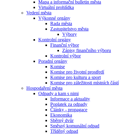
Mapa a informační bulletin města
Virtuální prohlídka
Vedení města
Výkonné orgány
Rada města
Zastupitelstvo města
Výbory
Kontrolní orgány
Finanční výbor
Zápisy finančního výboru
Kontrolní výbor
Poradní orgány
Komise
Komise pro životní prostředí
Komise pro kulturu a sport
Komise pro záležitosti místních částí
Hospodaření města
Odpady a kam s nimi
Informace a aktuality
Poplatek za odpady
Články - propagace
Ekonomika
Sběrný dvůr
Směsný komunální odpad
Tříděný odpad