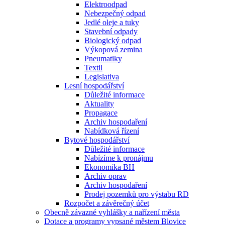
Elektroodpad
Nebezpečný odpad
Jedlé oleje a tuky
Stavební odpady
Biologický odpad
Výkopová zemina
Pneumatiky
Textil
Legislativa
Lesní hospodářství
Důležité informace
Aktuality
Propagace
Archiv hospodaření
Nabídková řízení
Bytové hospodářství
Důležité informace
Nabízíme k pronájmu
Ekonomika BH
Archiv oprav
Archiv hospodaření
Prodej pozemků pro výstabu RD
Rozpočet a závěrečný účet
Obecně závazné vyhlášky a nařízení města
Dotace a programy vypsané městem Blovice