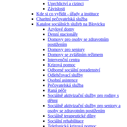
Uprchlictví a cizinci
Závislosti
Kde si co vyřídit - úřady a instituce
Charitní pečovatelská služba
Katalog sociálních služeb na Blovicku
Azylové domy
Denní stacionáře
Domovy pro osoby se zdravotním
postižením
Domovy pro seniory
Domovy se zvláštním režimem
Intervenční centra
Krizová pomoc
Odborné sociální poradenství
Odlehčovací služby
Osobní asistence
Pečovatelská služba
Raná péče
Sociálně aktivizační služby pro rodiny s
dětmi
Sociálně aktivizační služby pro seniory a
osoby se zdravotním postižením
Sociálně terapeutické dílny
Sociální rehabilitace
Telefonická krizová pomoc