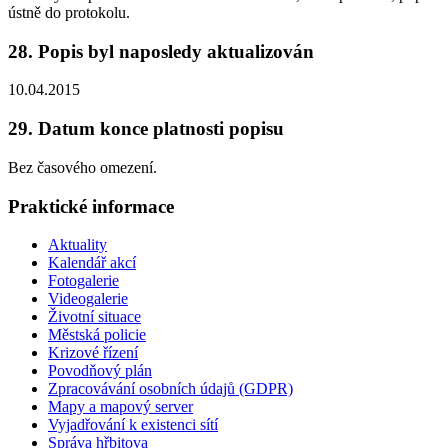
ústně do protokolu.
28. Popis byl naposledy aktualizován
10.04.2015
29. Datum konce platnosti popisu
Bez časového omezení.
Praktické informace
Aktuality
Kalendář akcí
Fotogalerie
Videogalerie
Životní situace
Městská policie
Krizové řízení
Povodňový plán
Zpracovávání osobních údajů (GDPR)
Mapy a mapový server
Vyjadřování k existenci sítí
Správa hřbitova