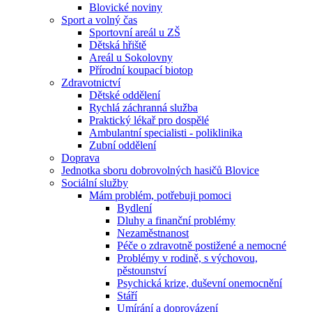
Blovické noviny
Sport a volný čas
Sportovní areál u ZŠ
Dětská hřiště
Areál u Sokolovny
Přírodní koupací biotop
Zdravotnictví
Dětské oddělení
Rychlá záchranná služba
Praktický lékař pro dospělé
Ambulantní specialisti - poliklinika
Zubní oddělení
Doprava
Jednotka sboru dobrovolných hasičů Blovice
Sociální služby
Mám problém, potřebuji pomoci
Bydlení
Dluhy a finanční problémy
Nezaměstnanost
Péče o zdravotně postižené a nemocné
Problémy v rodině, s výchovou,
pěstounství
Psychická krize, duševní onemocnění
Stáří
Umírání a doprovázení