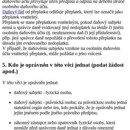
daňového účtu převyšuje úhrn předpisů a odpisů na debetní straně
osobního daňového účtu.
Daňový řád
od přeplatku odlišuje přeplatek, který lze označit jako
přeplatek vratitelný.
Přeplatek se stane přeplatkem vratitelným, pokud daňový subjekt
nemá u správce daně evidovaný jiný nedoplatek na témže či jiném
osobním daňovém účtu (tj. neuhrazenou daň či její příslušenství),
příp. jiný správce daně nepožádá o převedení tohoto přeplatku na
úhradu jím evidovaného nedoplatku.
V případě, že daňovému subjektu vznikne na osobním daňovém
účtu vratitelný přeplatek, může požádat o jeho vrácení.
5. Kdo je oprávněn v této věci jednat (podat žádost
apod.)
V této věci je oprávněn jednat:
daňový subjekt - fyzická osoba,
daňový subjekt - právnická osoba; za právnickou osobu jedná
statutární orgán nebo ten, kdo prokáže, že je oprávněn jednat
jejím jménem podle jiného právního předpisu,
zákonný zástupce nebo opatrovník fyzické osoby, která
nemůže před správcem daně jednat z důvodu omezené