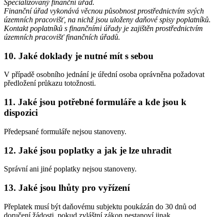
Specializovaný finanční úřad.
Finanční úřad vykonává věcnou působnost prostřednictvím svých
územních pracovišť, na nichž jsou uloženy daňové spisy poplatníků.
Kontakt poplatníků s finančními úřady je zajištěn prostřednictvím
územních pracovišť finančních úřadů.
10. Jaké doklady je nutné mít s sebou
V případě osobního jednání je úřední osoba oprávněna požadovat
předložení průkazu totožnosti.
11. Jaké jsou potřebné formuláře a kde jsou k
dispozici
Předepsané formuláře nejsou stanoveny.
12. Jaké jsou poplatky a jak je lze uhradit
Správní ani jiné poplatky nejsou stanoveny.
13. Jaké jsou lhůty pro vyřízení
Přeplatek musí být daňovému subjektu poukázán do 30 dnů od
doručení žádosti, pokud zvláštní zákon nestanoví jinak.