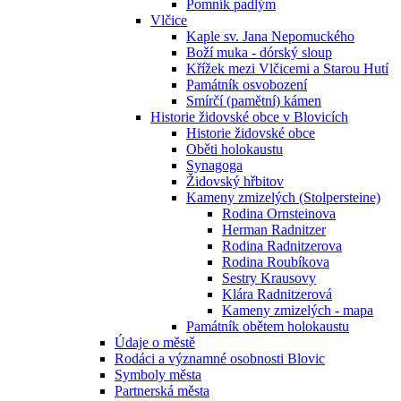
Pomník padlým
Vlčice
Kaple sv. Jana Nepomuckého
Boží muka - dórský sloup
Křížek mezi Vlčicemi a Starou Hutí
Památník osvobození
Smírčí (pamětní) kámen
Historie židovské obce v Blovicích
Historie židovské obce
Oběti holokaustu
Synagoga
Židovský hřbitov
Kameny zmizelých (Stolpersteine)
Rodina Ornsteinova
Herman Radnitzer
Rodina Radnitzerova
Rodina Roubíkova
Sestry Krausovy
Klára Radnitzerová
Kameny zmizelých - mapa
Památník obětem holokaustu
Údaje o městě
Rodáci a významné osobnosti Blovic
Symboly města
Partnerská města