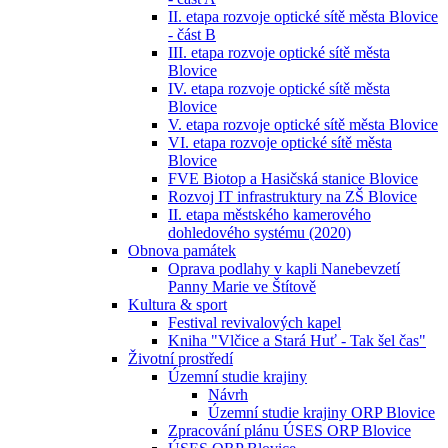
II. etapa rozvoje optické sítě města Blovice
- část B
III. etapa rozvoje optické sítě města
Blovice
IV. etapa rozvoje optické sítě města
Blovice
V. etapa rozvoje optické sítě města Blovice
VI. etapa rozvoje optické sítě města
Blovice
FVE Biotop a Hasičská stanice Blovice
Rozvoj IT infrastruktury na ZŠ Blovice
II. etapa městského kamerového
dohledového systému (2020)
Obnova památek
Oprava podlahy v kapli Nanebevzetí
Panny Marie ve Štítově
Kultura & sport
Festival revivalových kapel
Kniha "Vlčice a Stará Huť - Tak šel čas"
Životní prostředí
Územní studie krajiny
Návrh
Územní studie krajiny ORP Blovice
Zpracování plánu ÚSES ORP Blovice