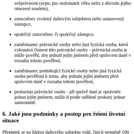
svéprávnosti (zejm. pro nedostatek věku nebo z důvodu jejího
omezení soudem),
zmocněnec zvolený daňovým subjektem nebo ustanovený
zástupce,
společný zmocněnec či společný zástupce,
zaměstnanec právnické osoby nebo jiná fyzická osoba, která
vykonává činnost této právnické osoby - právnická osoba je
může pověřit, aby jednali jejím jménem před správcem daně v
rozsahu tohoto pověření,
zaměstnanec podnikající fyzické osoby nebo jiná fyzická
osoba pověřená k tomu, aby jednala jejím jménem před
správcem daně v rozsahu tohoto pověření,
prokurista právnické osoby - při správě daní je oprávněn
jednat jejím jménem, může-li podle udělené prokury jednat
samostatně.
6. Jaké jsou podmínky a postup pro řešení životní
situace
Přeplatek se na žádost daňového subjektu vrátí, činí-li nejméně 100