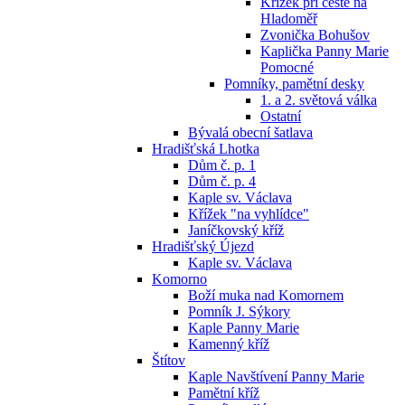
Křížek při cestě na
Hladoměř
Zvonička Bohušov
Kaplička Panny Marie
Pomocné
Pomníky, pamětní desky
1. a 2. světová válka
Ostatní
Bývalá obecní šatlava
Hradišťská Lhotka
Dům č. p. 1
Dům č. p. 4
Kaple sv. Václava
Křížek "na vyhlídce"
Janíčkovský kříž
Hradišťský Újezd
Kaple sv. Václava
Komorno
Boží muka nad Komornem
Pomník J. Sýkory
Kaple Panny Marie
Kamenný kříž
Štítov
Kaple Navštívení Panny Marie
Pamětní kříž