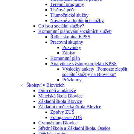
Terénní programy
Tísňová péče
Tlumočnické služby
Návazné a doplňující služby
Co jsou sociální služby?
Komunitní plánování sociálních služeb
Řídící skupina KPSS
Pracovní skupiny
Pozvánky
Zápisy
Komunitní plán
Analytické výstupy projektu KPSS
Výsledky ankety „Pomozte zlepšit
sociální služby na Blovicku“
Průzkumy
Školství v Blovicích
Dům dětí a mládeže
Mateřská škola Blovice
Základní škola Blovice
Základní umělecká škola Blovice
Zprávy ZUŠ
Fotogalerie ZUŠ
Gymnázium Blovice
Střední škola a Základní škola, Oselce
Dětské skupiny