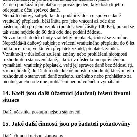
Za den poukázání přeplatku se považuje den, kdy došlo k jeho
odepsání z účtu správce daně.
Nemá-li daňový subjekt ke dni podání žádosti u správce daně
vratitelný přeplatek, běží lhůta pro jeho vrácení až ode dne
následujícího po jeho vzniku (po dosažení částky 100 Kč), pokud se
tak stane nejdéle do 60 dnů ode dne podání žádosti.
Nevznikne-li do této lhůty vratitelný přeplatek, žádost se zamítne.
Nepožádá-li daňový subjekt o vrácení vratitelného přeplatku do 6 let
od konce roku, ve kterém přeplatek vznikl, přeplatek zaniká.
Vznikne-li v důsledku zrušení, změny nebo prohlášení nicotnosti
rozhodnutí o stanovení daně, jakož i v důsledku neoprávněného
vymáhání, vratitelný přeplatek, vrátí jej správce daně bez žádosti (tj.
z moci úřední) do 15 dnů ode dne účinnosti rozhodnutí, kterým bylo
rozhodnutí o stanovení daně zrušeno, změněno nebo prohlášeno za
nicotné, anebo ode dne prohlášení neoprávněného vymáhání.
14. Kteří jsou další účastníci (dotčení) řešení životní
situace
Další účastníci postupu nejsou stanoveni.
15. Jaké další činnosti jsou po žadateli požadovány
Další činnosti nejsou stanoveny.