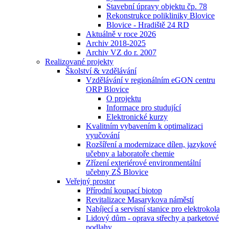
Stavební úpravy objektu čp. 78
Rekonstrukce polikliniky Blovice
Blovice - Hradiště 24 RD
Aktuálně v roce 2026
Archiv 2018-2025
Archiv VZ do r. 2007
Realizované projekty
Školství & vzdělávání
Vzdělávání v regionálním eGON centru
ORP Blovice
O projektu
Informace pro studující
Elektronické kurzy
Kvalitním vybavením k optimalizaci
vyučování
Rozšíření a modernizace dílen, jazykové
učebny a laboratoře chemie
Zřízení exteriérové environmentální
učebny ZŠ Blovice
Veřejný prostor
Přírodní koupací biotop
Revitalizace Masarykova náměstí
Nabíjecí a servisní stanice pro elektrokola
Lidový dům - oprava střechy a parketové
podlahy