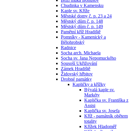
Boží muka Bohušov
Chudinka v Kamensku
Kaple sv. Kříže
Městské domy č. p. 23 a 24
Městský dům č. p. 148
Městský dům č. p. 149
Pamětní kříž Hradiště
Pomníky - Kamenický a
Bělohrobský
Radnice
Socha arch. Michaela
Socha sv. Jana Nepomuckého
Sousoší Ukřižování
Zámek Hradiště
Židovský hřbitov
Drobné památky
Kapličky a křížky
Bývalá kaple sv.
Markéty
Kaplička sv. Františka z
Assisi
Kaplička sv. Josefa
Kříž - památník obětem
totality
Křížek Hladoměř