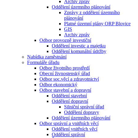
Archiv zpráv
Oddělení územního plánování
Zprávy z oddělení územního
plánování
Platné územní plány ORP Blovice
GIS
Archiv zpráv
Odbor provozně investiční
Oddělení investic a majetku
Oddělení komunální údržby
Nabídka zaměstnání
Formuláře úřadu
Odbor životního prostředí
Obecní živnostenský úřad
Odbor soc.věcí a zdravotnictví
Odbor ekonomický
Odbor stavební a dopravní
Oddělení stavební
Oddělení dopravní
Silniční správní úřad
Oddělení dopravy
Oddělení územního plánování
Odbor správní a vnitřních věcí
Oddělení vnitřních věcí
Oddělení správní