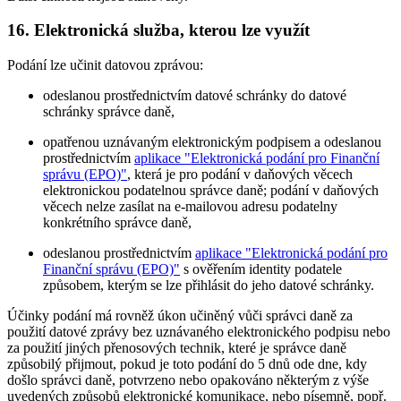
16. Elektronická služba, kterou lze využít
Podání lze učinit datovou zprávou:
odeslanou prostřednictvím datové schránky do datové
schránky správce daně,
opatřenou uznávaným elektronickým podpisem a odeslanou
prostřednictvím
aplikace "Elektronická podání pro Finanční
správu (EPO)"
, která je pro podání v daňových věcech
elektronickou podatelnou správce daně; podání v daňových
věcech nelze zasílat na e-mailovou adresu podatelny
konkrétního správce daně,
odeslanou prostřednictvím
aplikace "Elektronická podání pro
Finanční správu (EPO)"
s ověřením identity podatele
způsobem, kterým se lze přihlásit do jeho datové schránky.
Účinky podání má rovněž úkon učiněný vůči správci daně za
použití datové zprávy bez uznávaného elektronického podpisu nebo
za použití jiných přenosových technik, které je správce daně
způsobilý přijmout, pokud je toto podání do 5 dnů ode dne, kdy
došlo správci daně, potvrzeno nebo opakováno některým z výše
uvedených způsobů elektronické komunikace, nebo písemně, popř.