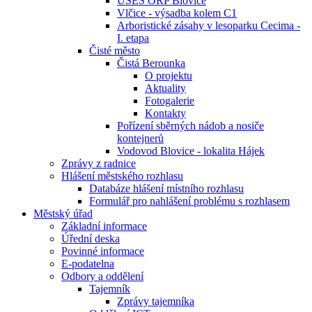
ÚSES ORP Blovice
Vlčice - výsadba kolem C1
Arboristické zásahy v lesoparku Cecima -
I. etapa
Čisté město
Čistá Berounka
O projektu
Aktuality
Fotogalerie
Kontakty
Pořízení sběrných nádob a nosiče
kontejnerů
Vodovod Blovice - lokalita Hájek
Zprávy z radnice
Hlášení městského rozhlasu
Databáze hlášení místního rozhlasu
Formulář pro nahlášení problému s rozhlasem
Městský úřad
Základní informace
Úřední deska
Povinné informace
E-podatelna
Odbory a oddělení
Tajemník
Zprávy tajemníka