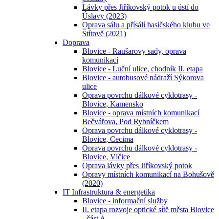
Lávky přes Jiříkovský potok u ústí do
Úslavy (2023)
Oprava sálu a přísálí hasičského klubu ve
Štítově (2021)
Doprava
Blovice - Raušarovy sady, oprava
komunikací
Blovice - Luční ulice, chodník II. etapa
Blovice - autobusové nádraží Sýkorova
ulice
Oprava povrchu dálkové cyklotrasy -
Blovice, Kamensko
Blovice - oprava místních komunikací
Bečvářova, Pod Rybníčkem
Oprava povrchu dálkové cyklotrasy -
Blovice, Cecima
Oprava povrchu dálkové cyklotrasy -
Blovice, Vlčice
Oprava lávky přes Jiříkovský potok
Opravy místních komunikací na Bohušově
(2020)
IT Infrastruktura & energetika
Blovice - informační služby
II. etapa rozvoje optické sítě města Blovice
- část A