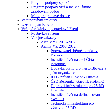
Program podpory spolků
Program podpory vrtů a individuálního
zásobování vodou
Mimoprogramové dotace
Veřejnoprávní smlouvy
Územní plán Blovice
Veřejné zakázky a poptávková řízení
Poptávková řízení
Veřejné zakázky
Archiv VZ 2013-2017
Archiv VZ 2008-2012
Provozovatel sběrného místa v
Blovicích
Investiční úvěr na akci Čistá
Berounka
Dodávka plynu pro město Blovice a
jeho organizace
II⁄117 průtah Blovice - Husova
Čistá Berounka, etapa II, projekt C
Dopravní infrastruktura pro 25 RD
Hradiště
Investiční úvěr na dofinancování
akce ČB
Technická infrastruktura pro
výstavbu 25 RD