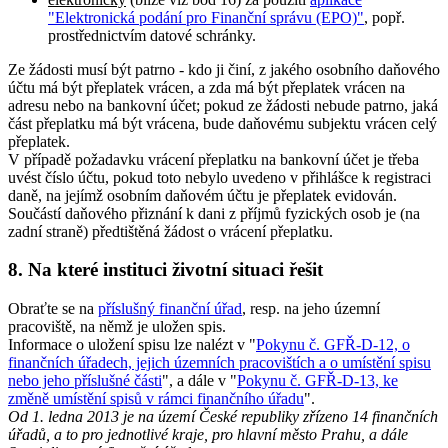
"Elektronická podání pro Finanční správu (EPO)"
, popř.
prostřednictvím datové schránky.
Ze žádosti musí být patrno - kdo ji činí, z jakého osobního daňového
účtu má být přeplatek vrácen, a zda má být přeplatek vrácen na
adresu nebo na bankovní účet; pokud ze žádosti nebude patrno, jaká
část přeplatku má být vrácena, bude daňovému subjektu vrácen celý
přeplatek.
V případě požadavku vrácení přeplatku na bankovní účet je třeba
uvést číslo účtu, pokud toto nebylo uvedeno v přihlášce k registraci
daně, na jejímž osobním daňovém účtu je přeplatek evidován.
Součástí daňového přiznání k dani z příjmů fyzických osob je (na
zadní straně) předtištěná žádost o vrácení přeplatku.
8. Na které instituci životní situaci řešit
Obraťte se na
příslušný finanční úřad
, resp. na jeho územní
pracoviště, na němž je uložen spis.
Informace o uložení spisu lze nalézt v "
Pokynu č. GFŘ-D-12, o
finančních úřadech, jejich územních pracovištích a o umístění spisu
nebo jeho příslušné části
", a dále v "
Pokynu č. GFŘ-D-13, ke
změně umístění spisů v rámci finančního úřadu
".
Od 1. ledna 2013 je na území České republiky zřízeno 14 finančních
úřadů, a to pro jednotlivé kraje, pro hlavní město Prahu, a dále