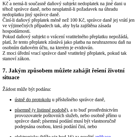
Kč a nemá-li současně daňový subjekt nedoplatek na jiné dani u
téhož správce daně, nebo neuplatnil-li požadavek na úhradu
nedoplatku jiný správce daně.
Činí-li daňový přeplatek méně než 100 Kč, správce daně jej vrátí jen
ve výjimečných případech tak, aby byla zajištěna zásada
hospodárnosti.
Pokud daňový subjekt o vrácení vratitelného přeplatku nepožádá,
platí, že tento přeplatek zůstává jako platba na neuhrazenou daň na
osobním daňovém účtu, na kterém je evidován.
Z moci úřední vrací správce daně vratitelný přeplatek, pokud tak
stanoví zákon.
7. Jakým způsobem můžete zahájit řešení životní
situace
Žádost může být podána:
ústně do protokolu
u příslušného správce daně,
písemně (v listinné podobě)
, a to buď prostřednictvím
provozovatele poštovních služeb, nebo osobně přímo u
správce daně; písemná podání musí být vlastnoručně
podepsána osobou, která podání činí, nebo
elektronicky
(blíže viz bod 16) za použití
aplikace