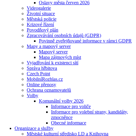
Oslavy města červen 2026
Videogalerie
Životní situace
Městská policie
Krizové řízení
Povodňový plán
Zpracovávání osobních údajů (GDPR)
Povinně zveřejňované informace v rámci GDPR
Mapy a mapový server
Mapový server
Mapa zájmových míst
Vyjadřování k existenci sítí
Správa hřbitova
Czech Point
MobilníRozhlas.cz
Online přenosy
Ochrana oznamovatelů
Volby
Komunální volby 2026
Informace pro voliče
Informace pro volební strany, kandidáty,
zmocněnce
Obecné informace
Organizace a služby
Městské kulturní středisko LD a Knihovna