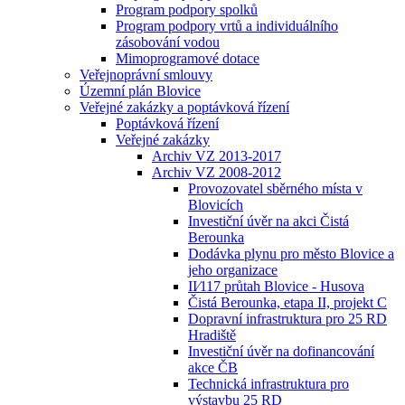
Program podpory spolků
Program podpory vrtů a individuálního
zásobování vodou
Mimoprogramové dotace
Veřejnoprávní smlouvy
Územní plán Blovice
Veřejné zakázky a poptávková řízení
Poptávková řízení
Veřejné zakázky
Archiv VZ 2013-2017
Archiv VZ 2008-2012
Provozovatel sběrného místa v
Blovicích
Investiční úvěr na akci Čistá
Berounka
Dodávka plynu pro město Blovice a
jeho organizace
II⁄117 průtah Blovice - Husova
Čistá Berounka, etapa II, projekt C
Dopravní infrastruktura pro 25 RD
Hradiště
Investiční úvěr na dofinancování
akce ČB
Technická infrastruktura pro
výstavbu 25 RD