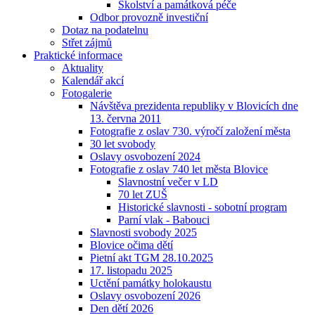
Školství a památková péče
Odbor provozně investiční
Dotaz na podatelnu
Střet zájmů
Praktické informace
Aktuality
Kalendář akcí
Fotogalerie
Návštěva prezidenta republiky v Blovicích dne
13. června 2011
Fotografie z oslav 730. výročí založení města
30 let svobody
Oslavy osvobození 2024
Fotografie z oslav 740 let města Blovice
Slavnostní večer v LD
70 let ZUŠ
Historické slavnosti - sobotní program
Parní vlak - Babouci
Slavnosti svobody 2025
Blovice očima dětí
Pietní akt TGM 28.10.2025
17. listopadu 2025
Uctění památky holokaustu
Oslavy osvobození 2026
Den dětí 2026