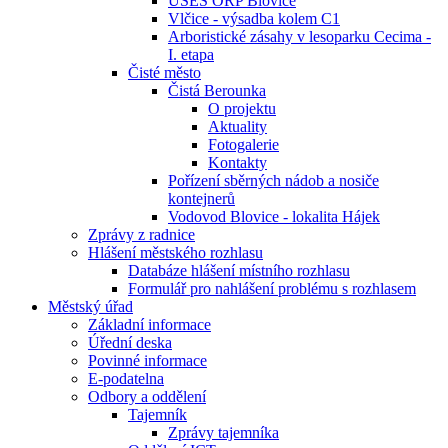
ÚSES ORP Blovice
Vlčice - výsadba kolem C1
Arboristické zásahy v lesoparku Cecima -
I. etapa
Čisté město
Čistá Berounka
O projektu
Aktuality
Fotogalerie
Kontakty
Pořízení sběrných nádob a nosiče
kontejnerů
Vodovod Blovice - lokalita Hájek
Zprávy z radnice
Hlášení městského rozhlasu
Databáze hlášení místního rozhlasu
Formulář pro nahlášení problému s rozhlasem
Městský úřad
Základní informace
Úřední deska
Povinné informace
E-podatelna
Odbory a oddělení
Tajemník
Zprávy tajemníka