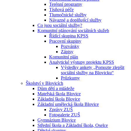
Terénní programy
Tísňová péče
Tlumočnické služby
Návazné a doplňující služby
Co jsou sociální služby?
Komunitní plánování sociálních služeb
Řídící skupina KPSS
Pracovní skupiny
Pozvánky
Zápisy
Komunitní plán
Analytické výstupy projektu KPSS
Výsledky ankety „Pomozte zlepšit
sociální služby na Blovicku“
Průzkumy
Školství v Blovicích
Dům dětí a mládeže
Mateřská škola Blovice
Základní škola Blovice
Základní umělecká škola Blovice
Zprávy ZUŠ
Fotogalerie ZUŠ
Gymnázium Blovice
Střední škola a Základní škola, Oselce
Dětské skupiny