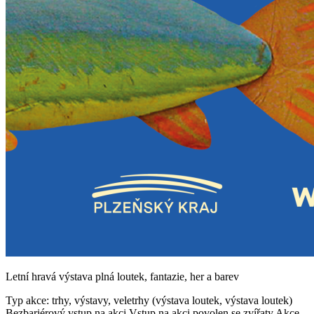
Letní hravá výstava plná loutek, fantazie, her a barev
Typ akce: trhy, výstavy, veletrhy (výstava loutek, výstava loutek)
Bezbariérový vstup na akci
Vstup na akci povolen se zvířaty
Akce