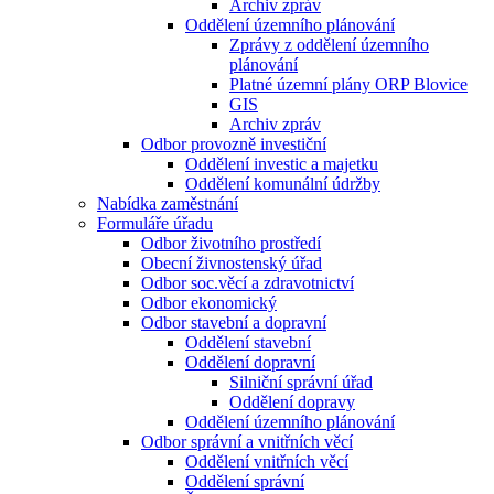
Archiv zpráv
Oddělení územního plánování
Zprávy z oddělení územního
plánování
Platné územní plány ORP Blovice
GIS
Archiv zpráv
Odbor provozně investiční
Oddělení investic a majetku
Oddělení komunální údržby
Nabídka zaměstnání
Formuláře úřadu
Odbor životního prostředí
Obecní živnostenský úřad
Odbor soc.věcí a zdravotnictví
Odbor ekonomický
Odbor stavební a dopravní
Oddělení stavební
Oddělení dopravní
Silniční správní úřad
Oddělení dopravy
Oddělení územního plánování
Odbor správní a vnitřních věcí
Oddělení vnitřních věcí
Oddělení správní