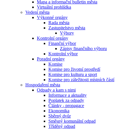
Mapa a informační bulletin města
Virtuální prohlídka
Vedení města
Výkonné orgány
Rada města
Zastupitelstvo města
Výbory
Kontrolní orgány
Finanční výbor
Zápisy finančního výboru
Kontrolní výbor
Poradní orgány
Komise
Komise pro životní prostředí
Komise pro kulturu a sport
Komise pro záležitosti místních částí
Hospodaření města
Odpady a kam s nimi
Informace a aktuality
Poplatek za odpady
Články - propagace
Ekonomika
Sběrný dvůr
Směsný komunální odpad
Tříděný odpad