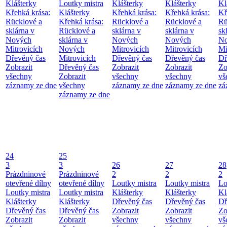
Klášterky
Loutky mistra
Klášterky
Klášterky
Kl
Křehká krása:
Klášterky
Křehká krása:
Křehká krása:
Kř
Rücklové a
Křehká krása:
Rücklové a
Rücklové a
Rü
sklárna v
Rücklové a
sklárna v
sklárna v
sk
Nových
sklárna v
Nových
Nových
No
Mitrovicích
Nových
Mitrovicích
Mitrovicích
Mi
Dřevěný čas
Mitrovicích
Dřevěný čas
Dřevěný čas
Dř
Zobrazit
Dřevěný čas
Zobrazit
Zobrazit
Zo
všechny
Zobrazit
všechny
všechny
vš
záznamy ze dne
všechny
záznamy ze dne
záznamy ze dne
zá
záznamy ze dne
24
25
3
3
26
27
28
Prázdninové
Prázdninové
2
2
2
otevřené dílny
otevřené dílny
Loutky mistra
Loutky mistra
Lo
Loutky mistra
Loutky mistra
Klášterky
Klášterky
Kl
Klášterky
Klášterky
Dřevěný čas
Dřevěný čas
Dř
Dřevěný čas
Dřevěný čas
Zobrazit
Zobrazit
Zo
Zobrazit
Zobrazit
všechny
všechny
vš