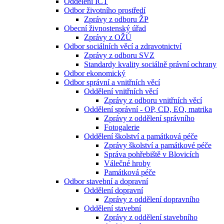
Oddělení ICT
Odbor životního prostředí
Zprávy z odboru ŽP
Obecní živnostenský úřad
Zprávy z OŽÚ
Odbor sociálních věcí a zdravotnictví
Zprávy z odboru SVZ
Standardy kvality sociálně právní ochrany
Odbor ekonomický
Odbor správní a vnitřních věcí
Oddělení vnitřních věcí
Zprávy z odboru vnitřních věcí
Oddělení správní - OP, CD, EO, matrika
Zprávy z oddělení správního
Fotogalerie
Oddělení školství a památková péče
Zprávy školství a památkové péče
Správa pohřebiště v Blovicích
Válečné hroby
Památková péče
Odbor stavební a dopravní
Oddělení dopravní
Zprávy z oddělení dopravního
Oddělení stavební
Zprávy z oddělení stavebního