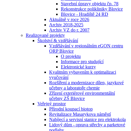
Stavební úpravy objektu čp. 78
Rekonstrukce polikliniky Blovice
Blovice - Hradiště 24 RD
Aktuálně v roce 2026
Archiv 2018-2025
Archiv VZ do r. 2007
Realizované projekty
Školství & vzdělávání
Vzdělávání v regionálním eGON centru
ORP Blovice
O projektu
Informace pro studující
Elektronické kurzy
Kvalitním vybavením k optimalizaci
vyučování
Rozšíření a modernizace dílen, jazykové
učebny a laboratoře chemie
Zřízení exteriérové environmentální
učebny ZŠ Blovice
Veřejný prostor
Přírodní koupací biotop
Revitalizace Masarykova náměstí
Nabíjecí a servisní stanice pro elektrokola
Lidový dům - oprava střechy a parketové
podlahy