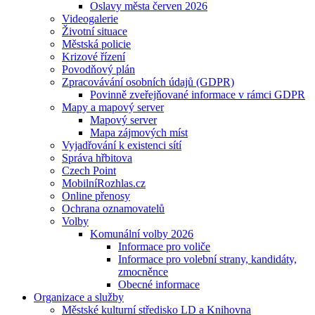
Oslavy města červen 2026
Videogalerie
Životní situace
Městská policie
Krizové řízení
Povodňový plán
Zpracovávání osobních údajů (GDPR)
Povinně zveřejňované informace v rámci GDPR
Mapy a mapový server
Mapový server
Mapa zájmových míst
Vyjadřování k existenci sítí
Správa hřbitova
Czech Point
MobilníRozhlas.cz
Online přenosy
Ochrana oznamovatelů
Volby
Komunální volby 2026
Informace pro voliče
Informace pro volební strany, kandidáty,
zmocněnce
Obecné informace
Organizace a služby
Městské kulturní středisko LD a Knihovna