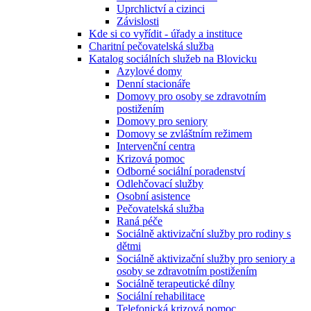
Uprchlictví a cizinci
Závislosti
Kde si co vyřídit - úřady a instituce
Charitní pečovatelská služba
Katalog sociálních služeb na Blovicku
Azylové domy
Denní stacionáře
Domovy pro osoby se zdravotním
postižením
Domovy pro seniory
Domovy se zvláštním režimem
Intervenční centra
Krizová pomoc
Odborné sociální poradenství
Odlehčovací služby
Osobní asistence
Pečovatelská služba
Raná péče
Sociálně aktivizační služby pro rodiny s
dětmi
Sociálně aktivizační služby pro seniory a
osoby se zdravotním postižením
Sociálně terapeutické dílny
Sociální rehabilitace
Telefonická krizová pomoc