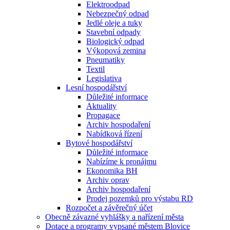
Elektroodpad
Nebezpečný odpad
Jedlé oleje a tuky
Stavební odpady
Biologický odpad
Výkopová zemina
Pneumatiky
Textil
Legislativa
Lesní hospodářství
Důležité informace
Aktuality
Propagace
Archiv hospodaření
Nabídková řízení
Bytové hospodářství
Důležité informace
Nabízíme k pronájmu
Ekonomika BH
Archiv oprav
Archiv hospodaření
Prodej pozemků pro výstabu RD
Rozpočet a závěrečný účet
Obecně závazné vyhlášky a nařízení města
Dotace a programy vypsané městem Blovice