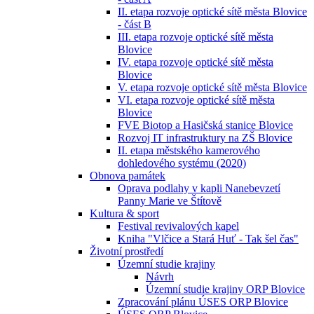
II. etapa rozvoje optické sítě města Blovice
- část B
III. etapa rozvoje optické sítě města
Blovice
IV. etapa rozvoje optické sítě města
Blovice
V. etapa rozvoje optické sítě města Blovice
VI. etapa rozvoje optické sítě města
Blovice
FVE Biotop a Hasičská stanice Blovice
Rozvoj IT infrastruktury na ZŠ Blovice
II. etapa městského kamerového
dohledového systému (2020)
Obnova památek
Oprava podlahy v kapli Nanebevzetí
Panny Marie ve Štítově
Kultura & sport
Festival revivalových kapel
Kniha "Vlčice a Stará Huť - Tak šel čas"
Životní prostředí
Územní studie krajiny
Návrh
Územní studie krajiny ORP Blovice
Zpracování plánu ÚSES ORP Blovice