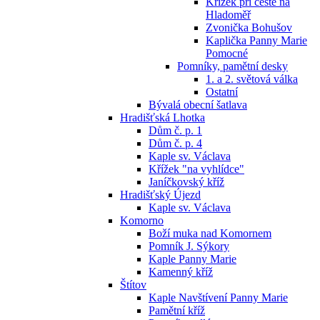
Křížek při cestě na
Hladoměř
Zvonička Bohušov
Kaplička Panny Marie
Pomocné
Pomníky, pamětní desky
1. a 2. světová válka
Ostatní
Bývalá obecní šatlava
Hradišťská Lhotka
Dům č. p. 1
Dům č. p. 4
Kaple sv. Václava
Křížek "na vyhlídce"
Janíčkovský kříž
Hradišťský Újezd
Kaple sv. Václava
Komorno
Boží muka nad Komornem
Pomník J. Sýkory
Kaple Panny Marie
Kamenný kříž
Štítov
Kaple Navštívení Panny Marie
Pamětní kříž