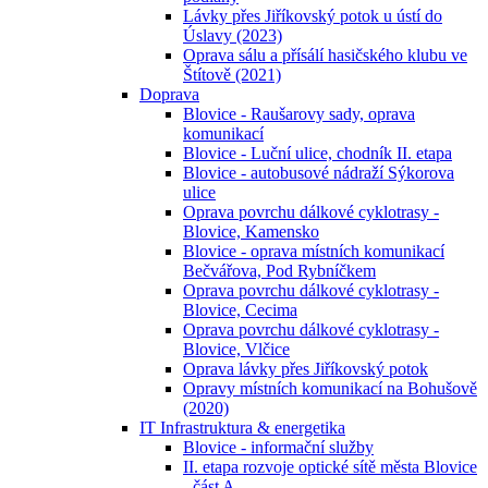
Lávky přes Jiříkovský potok u ústí do
Úslavy (2023)
Oprava sálu a přísálí hasičského klubu ve
Štítově (2021)
Doprava
Blovice - Raušarovy sady, oprava
komunikací
Blovice - Luční ulice, chodník II. etapa
Blovice - autobusové nádraží Sýkorova
ulice
Oprava povrchu dálkové cyklotrasy -
Blovice, Kamensko
Blovice - oprava místních komunikací
Bečvářova, Pod Rybníčkem
Oprava povrchu dálkové cyklotrasy -
Blovice, Cecima
Oprava povrchu dálkové cyklotrasy -
Blovice, Vlčice
Oprava lávky přes Jiříkovský potok
Opravy místních komunikací na Bohušově
(2020)
IT Infrastruktura & energetika
Blovice - informační služby
II. etapa rozvoje optické sítě města Blovice
- část A