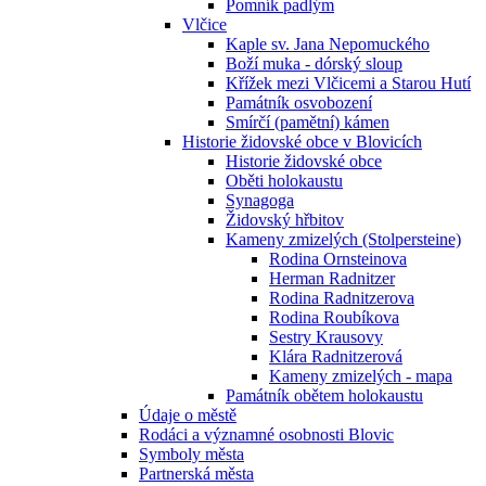
Pomník padlým
Vlčice
Kaple sv. Jana Nepomuckého
Boží muka - dórský sloup
Křížek mezi Vlčicemi a Starou Hutí
Památník osvobození
Smírčí (pamětní) kámen
Historie židovské obce v Blovicích
Historie židovské obce
Oběti holokaustu
Synagoga
Židovský hřbitov
Kameny zmizelých (Stolpersteine)
Rodina Ornsteinova
Herman Radnitzer
Rodina Radnitzerova
Rodina Roubíkova
Sestry Krausovy
Klára Radnitzerová
Kameny zmizelých - mapa
Památník obětem holokaustu
Údaje o městě
Rodáci a významné osobnosti Blovic
Symboly města
Partnerská města