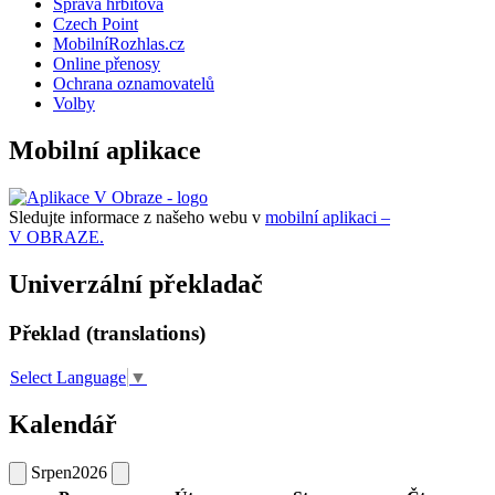
Správa hřbitova
Czech Point
MobilníRozhlas.cz
Online přenosy
Ochrana oznamovatelů
Volby
Mobilní aplikace
Sledujte informace z našeho webu v
mobilní aplikaci –
V OBRAZE.
Univerzální překladač
Překlad (translations)
Select Language
▼
Kalendář
Srpen
2026