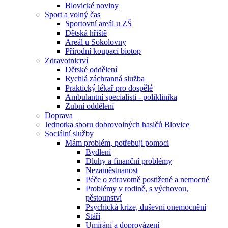
Blovické noviny
Sport a volný čas
Sportovní areál u ZŠ
Dětská hřiště
Areál u Sokolovny
Přírodní koupací biotop
Zdravotnictví
Dětské oddělení
Rychlá záchranná služba
Praktický lékař pro dospělé
Ambulantní specialisti - poliklinika
Zubní oddělení
Doprava
Jednotka sboru dobrovolných hasičů Blovice
Sociální služby
Mám problém, potřebuji pomoci
Bydlení
Dluhy a finanční problémy
Nezaměstnanost
Péče o zdravotně postižené a nemocné
Problémy v rodině, s výchovou,
pěstounství
Psychická krize, duševní onemocnění
Stáří
Umírání a doprovázení