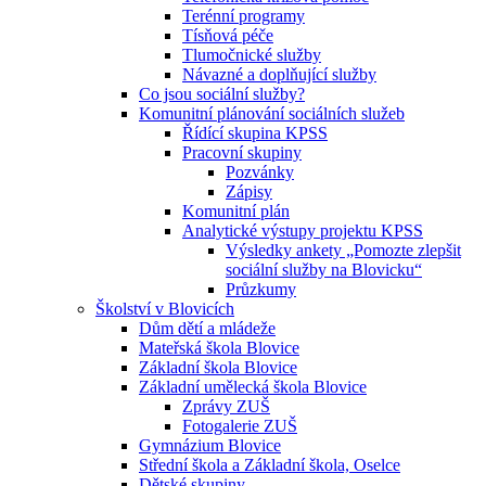
Terénní programy
Tísňová péče
Tlumočnické služby
Návazné a doplňující služby
Co jsou sociální služby?
Komunitní plánování sociálních služeb
Řídící skupina KPSS
Pracovní skupiny
Pozvánky
Zápisy
Komunitní plán
Analytické výstupy projektu KPSS
Výsledky ankety „Pomozte zlepšit
sociální služby na Blovicku“
Průzkumy
Školství v Blovicích
Dům dětí a mládeže
Mateřská škola Blovice
Základní škola Blovice
Základní umělecká škola Blovice
Zprávy ZUŠ
Fotogalerie ZUŠ
Gymnázium Blovice
Střední škola a Základní škola, Oselce
Dětské skupiny