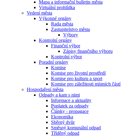
Mapa a informační bulletin města
Virtuální prohlídka
Vedení města
Výkonné orgány
Rada města
Zastupitelstvo města
Výbory
Kontrolní orgány
Finanční výbor
Zápisy finančního výboru
Kontrolní výbor
Poradní orgány
Komise
Komise pro životní prostředí
Komise pro kulturu a sport
Komise pro záležitosti místních částí
Hospodaření města
Odpady a kam s nimi
Informace a aktuality
Poplatek za odpady
Články - propagace
Ekonomika
Sběrný dvůr
Směsný komunální odpad
Tříděný odpad