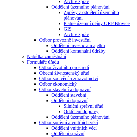
Archiv zpráv
Oddělení územního plánování
Zprávy z oddělení územního
plánování
Platné územní plány ORP Blovice
GIS
Archiv zpráv
Odbor provozně investiční
Oddělení investic a majetku
Oddělení komunální údržby
Nabídka zaměstnání
Formuláře úřadu
Odbor životního prostředí
Obecní živnostenský úřad
Odbor soc.věcí a zdravotnictví
Odbor ekonomický
Odbor stavební a dopravní
Oddělení stavební
Oddělení dopravní
Silniční správní úřad
Oddělení dopravy
Oddělení územního plánování
Odbor správní a vnitřních věcí
Oddělení vnitřních věcí
Oddělení správní