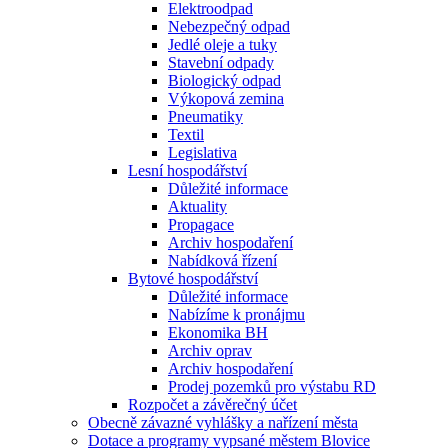
Elektroodpad
Nebezpečný odpad
Jedlé oleje a tuky
Stavební odpady
Biologický odpad
Výkopová zemina
Pneumatiky
Textil
Legislativa
Lesní hospodářství
Důležité informace
Aktuality
Propagace
Archiv hospodaření
Nabídková řízení
Bytové hospodářství
Důležité informace
Nabízíme k pronájmu
Ekonomika BH
Archiv oprav
Archiv hospodaření
Prodej pozemků pro výstabu RD
Rozpočet a závěrečný účet
Obecně závazné vyhlášky a nařízení města
Dotace a programy vypsané městem Blovice