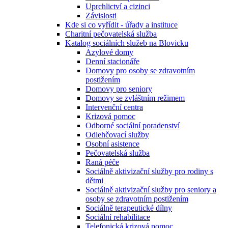
Uprchlictví a cizinci
Závislosti
Kde si co vyřídit - úřady a instituce
Charitní pečovatelská služba
Katalog sociálních služeb na Blovicku
Azylové domy
Denní stacionáře
Domovy pro osoby se zdravotním
postižením
Domovy pro seniory
Domovy se zvláštním režimem
Intervenční centra
Krizová pomoc
Odborné sociální poradenství
Odlehčovací služby
Osobní asistence
Pečovatelská služba
Raná péče
Sociálně aktivizační služby pro rodiny s
dětmi
Sociálně aktivizační služby pro seniory a
osoby se zdravotním postižením
Sociálně terapeutické dílny
Sociální rehabilitace
Telefonická krizová pomoc