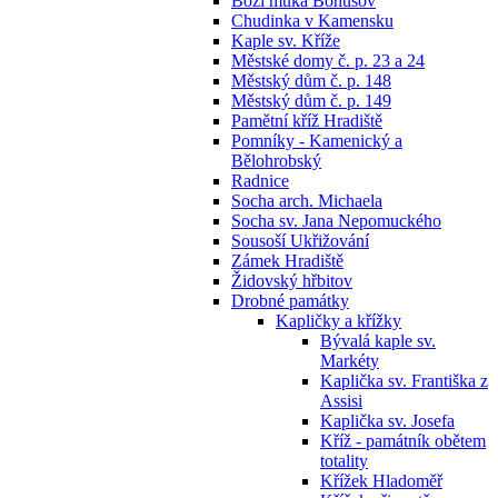
Boží muka Bohušov
Chudinka v Kamensku
Kaple sv. Kříže
Městské domy č. p. 23 a 24
Městský dům č. p. 148
Městský dům č. p. 149
Pamětní kříž Hradiště
Pomníky - Kamenický a
Bělohrobský
Radnice
Socha arch. Michaela
Socha sv. Jana Nepomuckého
Sousoší Ukřižování
Zámek Hradiště
Židovský hřbitov
Drobné památky
Kapličky a křížky
Bývalá kaple sv.
Markéty
Kaplička sv. Františka z
Assisi
Kaplička sv. Josefa
Kříž - památník obětem
totality
Křížek Hladoměř