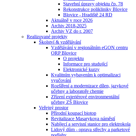
Stavební úpravy objektu čp. 78
Rekonstrukce polikliniky Blovice
Blovice - Hradiště 24 RD
Aktuálně v roce 2026
Archiv 2018-2025
Archiv VZ do r. 2007
Realizované projekty
Školství & vzdělávání
Vzdělávání v regionálním eGON centru
ORP Blovice
O projektu
Informace pro studující
Elektronické kurzy
Kvalitním vybavením k optimalizaci
vyučování
Rozšíření a modernizace dílen, jazykové
učebny a laboratoře chemie
Zřízení exteriérové environmentální
učebny ZŠ Blovice
Veřejný prostor
Přírodní koupací biotop
Revitalizace Masarykova náměstí
Nabíjecí a servisní stanice pro elektrokola
Lidový dům - oprava střechy a parketové
podlahy