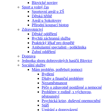
Blovické noviny
Sport a volný čas
Sportovní areál u ZŠ
Dětská hřiště
Areál u Sokolovny
Přírodní koupací biotop
Zdravotnictví
Dětské oddělení
Rychlá záchranná služba
Praktický lékař pro dospělé
Ambulantní specialisti - poliklinika
Zubní oddělení
Doprava
Jednotka sboru dobrovolných hasičů Blovice
Sociální služby
Mám problém, potřebuji pomoci
Bydlení
Dluhy a finanční problémy
Nezaměstnanost
Péče o zdravotně postižené a nemocné
Problémy v rodině, s výchovou,
pěstounství
Psychická krize, duševní onemocnění
Stáří
Umírání a doprovázení