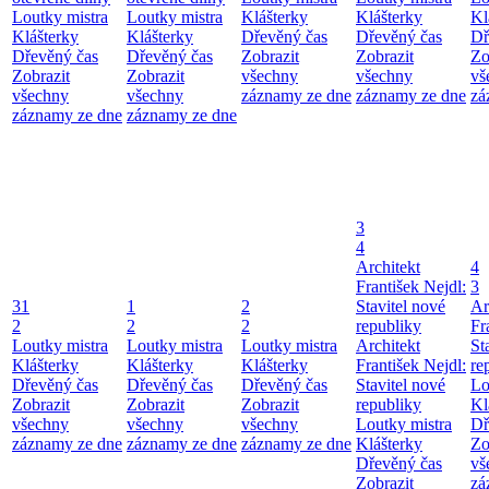
Loutky mistra
Loutky mistra
Klášterky
Klášterky
Kl
Klášterky
Klášterky
Dřevěný čas
Dřevěný čas
Dř
Dřevěný čas
Dřevěný čas
Zobrazit
Zobrazit
Zo
Zobrazit
Zobrazit
všechny
všechny
vš
všechny
všechny
záznamy ze dne
záznamy ze dne
zá
záznamy ze dne
záznamy ze dne
3
4
Architekt
4
František Nejdl:
3
31
1
2
Stavitel nové
Ar
2
2
2
republiky
Fr
Loutky mistra
Loutky mistra
Loutky mistra
Architekt
St
Klášterky
Klášterky
Klášterky
František Nejdl:
re
Dřevěný čas
Dřevěný čas
Dřevěný čas
Stavitel nové
Lo
Zobrazit
Zobrazit
Zobrazit
republiky
Kl
všechny
všechny
všechny
Loutky mistra
Dř
záznamy ze dne
záznamy ze dne
záznamy ze dne
Klášterky
Zo
Dřevěný čas
vš
Zobrazit
zá