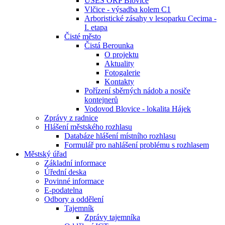
ÚSES ORP Blovice
Vlčice - výsadba kolem C1
Arboristické zásahy v lesoparku Cecima -
I. etapa
Čisté město
Čistá Berounka
O projektu
Aktuality
Fotogalerie
Kontakty
Pořízení sběrných nádob a nosiče
kontejnerů
Vodovod Blovice - lokalita Hájek
Zprávy z radnice
Hlášení městského rozhlasu
Databáze hlášení místního rozhlasu
Formulář pro nahlášení problému s rozhlasem
Městský úřad
Základní informace
Úřední deska
Povinné informace
E-podatelna
Odbory a oddělení
Tajemník
Zprávy tajemníka