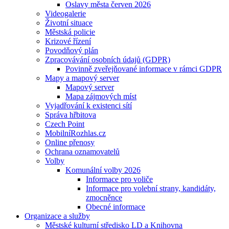
Oslavy města červen 2026
Videogalerie
Životní situace
Městská policie
Krizové řízení
Povodňový plán
Zpracovávání osobních údajů (GDPR)
Povinně zveřejňované informace v rámci GDPR
Mapy a mapový server
Mapový server
Mapa zájmových míst
Vyjadřování k existenci sítí
Správa hřbitova
Czech Point
MobilníRozhlas.cz
Online přenosy
Ochrana oznamovatelů
Volby
Komunální volby 2026
Informace pro voliče
Informace pro volební strany, kandidáty,
zmocněnce
Obecné informace
Organizace a služby
Městské kulturní středisko LD a Knihovna