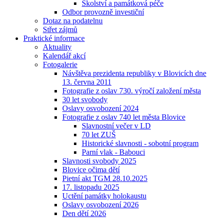
Školství a památková péče
Odbor provozně investiční
Dotaz na podatelnu
Střet zájmů
Praktické informace
Aktuality
Kalendář akcí
Fotogalerie
Návštěva prezidenta republiky v Blovicích dne
13. června 2011
Fotografie z oslav 730. výročí založení města
30 let svobody
Oslavy osvobození 2024
Fotografie z oslav 740 let města Blovice
Slavnostní večer v LD
70 let ZUŠ
Historické slavnosti - sobotní program
Parní vlak - Babouci
Slavnosti svobody 2025
Blovice očima dětí
Pietní akt TGM 28.10.2025
17. listopadu 2025
Uctění památky holokaustu
Oslavy osvobození 2026
Den dětí 2026