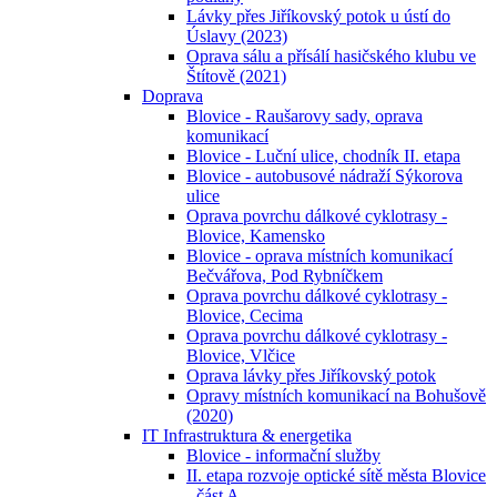
Lávky přes Jiříkovský potok u ústí do
Úslavy (2023)
Oprava sálu a přísálí hasičského klubu ve
Štítově (2021)
Doprava
Blovice - Raušarovy sady, oprava
komunikací
Blovice - Luční ulice, chodník II. etapa
Blovice - autobusové nádraží Sýkorova
ulice
Oprava povrchu dálkové cyklotrasy -
Blovice, Kamensko
Blovice - oprava místních komunikací
Bečvářova, Pod Rybníčkem
Oprava povrchu dálkové cyklotrasy -
Blovice, Cecima
Oprava povrchu dálkové cyklotrasy -
Blovice, Vlčice
Oprava lávky přes Jiříkovský potok
Opravy místních komunikací na Bohušově
(2020)
IT Infrastruktura & energetika
Blovice - informační služby
II. etapa rozvoje optické sítě města Blovice
- část A