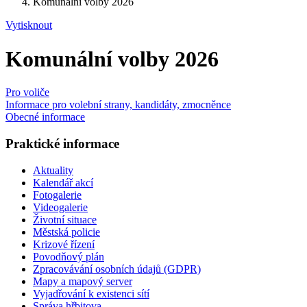
Komunální volby 2026
Vytisknout
Komunální volby 2026
Pro voliče
Informace pro volební strany, kandidáty, zmocněnce
Obecné informace
Praktické informace
Aktuality
Kalendář akcí
Fotogalerie
Videogalerie
Životní situace
Městská policie
Krizové řízení
Povodňový plán
Zpracovávání osobních údajů (GDPR)
Mapy a mapový server
Vyjadřování k existenci sítí
Správa hřbitova