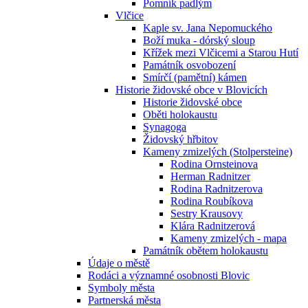
Pomník padlým
Vlčice
Kaple sv. Jana Nepomuckého
Boží muka - dórský sloup
Křížek mezi Vlčicemi a Starou Hutí
Památník osvobození
Smírčí (pamětní) kámen
Historie židovské obce v Blovicích
Historie židovské obce
Oběti holokaustu
Synagoga
Židovský hřbitov
Kameny zmizelých (Stolpersteine)
Rodina Ornsteinova
Herman Radnitzer
Rodina Radnitzerova
Rodina Roubíkova
Sestry Krausovy
Klára Radnitzerová
Kameny zmizelých - mapa
Památník obětem holokaustu
Údaje o městě
Rodáci a významné osobnosti Blovic
Symboly města
Partnerská města