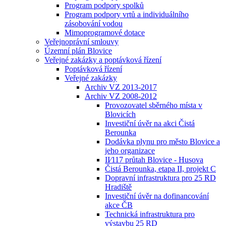
Program podpory spolků
Program podpory vrtů a individuálního
zásobování vodou
Mimoprogramové dotace
Veřejnoprávní smlouvy
Územní plán Blovice
Veřejné zakázky a poptávková řízení
Poptávková řízení
Veřejné zakázky
Archiv VZ 2013-2017
Archiv VZ 2008-2012
Provozovatel sběrného místa v
Blovicích
Investiční úvěr na akci Čistá
Berounka
Dodávka plynu pro město Blovice a
jeho organizace
II⁄117 průtah Blovice - Husova
Čistá Berounka, etapa II, projekt C
Dopravní infrastruktura pro 25 RD
Hradiště
Investiční úvěr na dofinancování
akce ČB
Technická infrastruktura pro
výstavbu 25 RD