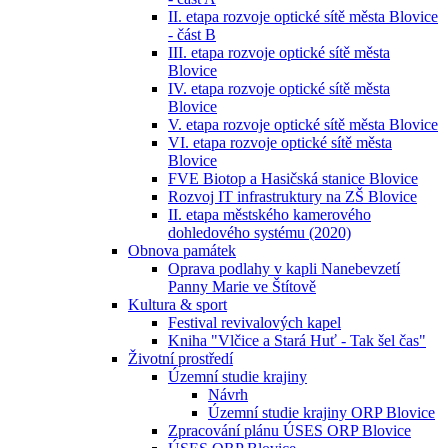
II. etapa rozvoje optické sítě města Blovice
- část B
III. etapa rozvoje optické sítě města
Blovice
IV. etapa rozvoje optické sítě města
Blovice
V. etapa rozvoje optické sítě města Blovice
VI. etapa rozvoje optické sítě města
Blovice
FVE Biotop a Hasičská stanice Blovice
Rozvoj IT infrastruktury na ZŠ Blovice
II. etapa městského kamerového
dohledového systému (2020)
Obnova památek
Oprava podlahy v kapli Nanebevzetí
Panny Marie ve Štítově
Kultura & sport
Festival revivalových kapel
Kniha "Vlčice a Stará Huť - Tak šel čas"
Životní prostředí
Územní studie krajiny
Návrh
Územní studie krajiny ORP Blovice
Zpracování plánu ÚSES ORP Blovice