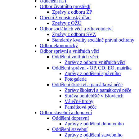
Oddělení ICT
Odbor životního prostředí
Zprávy z odboru ŽP
Obecní živnostenský úřad
Zprávy z OŽÚ
Odbor sociálních věcí a zdravotnictví
Zprávy z odboru SVZ
Standardy kvality sociálně právní ochrany
Odbor ekonomický
Odbor správní a vnitřních věcí
Oddělení vnitřních věcí
Zprávy z odboru vnitřních věcí
Oddělení správní - OP, CD, EO, matrika
Zprávy z oddělení správního
Fotogalerie
Oddělení školství a památková péče
Zprávy školství a památkové péče
Správa pohřebiště v Blovicích
Válečné hroby
Památková péče
Odbor stavební a dopravní
Oddělení dopravní
Zprávy z oddělení dopravního
Oddělení stavební
Zprávy z oddělení stavebního