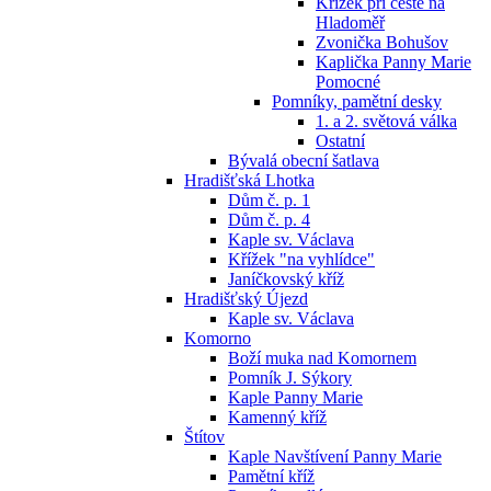
Křížek při cestě na
Hladoměř
Zvonička Bohušov
Kaplička Panny Marie
Pomocné
Pomníky, pamětní desky
1. a 2. světová válka
Ostatní
Bývalá obecní šatlava
Hradišťská Lhotka
Dům č. p. 1
Dům č. p. 4
Kaple sv. Václava
Křížek "na vyhlídce"
Janíčkovský kříž
Hradišťský Újezd
Kaple sv. Václava
Komorno
Boží muka nad Komornem
Pomník J. Sýkory
Kaple Panny Marie
Kamenný kříž
Štítov
Kaple Navštívení Panny Marie
Pamětní kříž