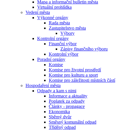
Mapa a informační bulletin města
Virtuální prohlídka
Vedení města
Výkonné orgány
Rada města
Zastupitelstvo města
Výbory
Kontrolní orgány
Finanční výbor
Zápisy finančního výboru
Kontrolní výbor
Poradní orgány
Komise
Komise pro životní prostředí
Komise pro kulturu a sport
Komise pro záležitosti místních částí
Hospodaření města
Odpady a kam s nimi
Informace a aktuality
Poplatek za odpady
Články - propagace
Ekonomika
Sběrný dvůr
Směsný komunální odpad
Tříděný odpad