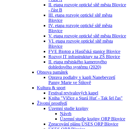
II. etapa rozvoje optické sítě města Blovice
- část B
III. etapa rozvoje optické sítě města
Blovice
IV. etapa rozvoje optické sítě města
Blovice
V. etapa rozvoje optické sítě města Blovice
VI. etapa rozvoje optické sítě města
Blovice
FVE Biotop a Hasičská stanice Blovice
Rozvoj IT infrastruktury na ZŠ Blovice
II. etapa městského kamerového
dohledového systému (2020)
Obnova památek
Oprava podlahy v kapli Nanebevzetí
Panny Marie ve Štítově
Kultura & sport
Festival revivalových kapel
Kniha "Vlčice a Stará Huť - Tak šel čas"
Životní prostředí
Územní studie krajiny
Návrh
Územní studie krajiny ORP Blovice
Zpracování plánu ÚSES ORP Blovice