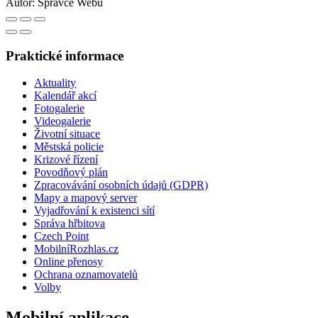
Autor:
Správce Webu
Praktické informace
Aktuality
Kalendář akcí
Fotogalerie
Videogalerie
Životní situace
Městská policie
Krizové řízení
Povodňový plán
Zpracovávání osobních údajů (GDPR)
Mapy a mapový server
Vyjadřování k existenci sítí
Správa hřbitova
Czech Point
MobilníRozhlas.cz
Online přenosy
Ochrana oznamovatelů
Volby
Mobilní aplikace