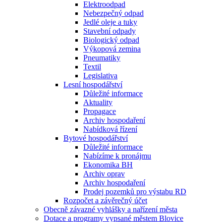
Elektroodpad
Nebezpečný odpad
Jedlé oleje a tuky
Stavební odpady
Biologický odpad
Výkopová zemina
Pneumatiky
Textil
Legislativa
Lesní hospodářství
Důležité informace
Aktuality
Propagace
Archiv hospodaření
Nabídková řízení
Bytové hospodářství
Důležité informace
Nabízíme k pronájmu
Ekonomika BH
Archiv oprav
Archiv hospodaření
Prodej pozemků pro výstabu RD
Rozpočet a závěrečný účet
Obecně závazné vyhlášky a nařízení města
Dotace a programy vypsané městem Blovice