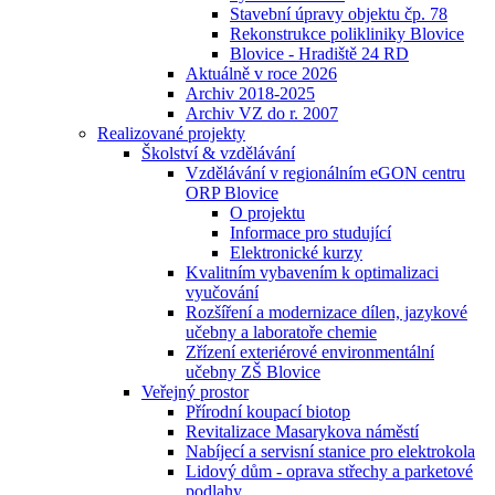
Stavební úpravy objektu čp. 78
Rekonstrukce polikliniky Blovice
Blovice - Hradiště 24 RD
Aktuálně v roce 2026
Archiv 2018-2025
Archiv VZ do r. 2007
Realizované projekty
Školství & vzdělávání
Vzdělávání v regionálním eGON centru
ORP Blovice
O projektu
Informace pro studující
Elektronické kurzy
Kvalitním vybavením k optimalizaci
vyučování
Rozšíření a modernizace dílen, jazykové
učebny a laboratoře chemie
Zřízení exteriérové environmentální
učebny ZŠ Blovice
Veřejný prostor
Přírodní koupací biotop
Revitalizace Masarykova náměstí
Nabíjecí a servisní stanice pro elektrokola
Lidový dům - oprava střechy a parketové
podlahy