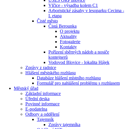
ÚSES ORP Blovice
Vlčice - výsadba kolem C1
Arboristické zásahy v lesoparku Cecima -
I. etapa
Čisté město
Čistá Berounka
O projektu
Aktuality
Fotogalerie
Kontakty
Pořízení sběrných nádob a nosiče
kontejnerů
Vodovod Blovice - lokalita Hájek
Zprávy z radnice
Hlášení městského rozhlasu
Databáze hlášení místního rozhlasu
Formulář pro nahlášení problému s rozhlasem
Městský úřad
Základní informace
Úřední deska
Povinné informace
E-podatelna
Odbory a oddělení
Tajemník
Zprávy tajemníka