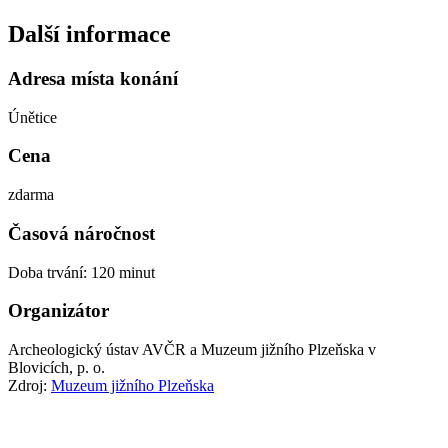
Další informace
Adresa místa konání
Únětice
Cena
zdarma
Časová náročnost
Doba trvání: 120 minut
Organizátor
Archeologický ústav AVČR a Muzeum jižního Plzeňska v
Blovicích, p. o.
Zdroj:
Muzeum jižního Plzeňska