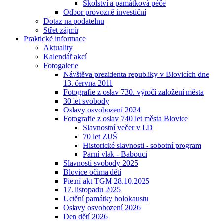
Školství a památková péče
Odbor provozně investiční
Dotaz na podatelnu
Střet zájmů
Praktické informace
Aktuality
Kalendář akcí
Fotogalerie
Návštěva prezidenta republiky v Blovicích dne
13. června 2011
Fotografie z oslav 730. výročí založení města
30 let svobody
Oslavy osvobození 2024
Fotografie z oslav 740 let města Blovice
Slavnostní večer v LD
70 let ZUŠ
Historické slavnosti - sobotní program
Parní vlak - Babouci
Slavnosti svobody 2025
Blovice očima dětí
Pietní akt TGM 28.10.2025
17. listopadu 2025
Uctění památky holokaustu
Oslavy osvobození 2026
Den dětí 2026