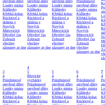
otevřené dílny
otevřené dílny
otevřené dílny
Prázdninové
Ko
Loutky mistra
Loutky mistra
Loutky mistra
otevřené dílny
Pr
Klášterky
Klášterky
Klášterky
Loutky mistra
ot
Křehká krása:
Křehká krása:
Křehká krása:
Klášterky
Lo
Rücklové a
Rücklové a
Rücklové a
Křehká krása:
Kl
sklárna v
sklárna v
sklárna v
Rücklové a
Kř
Nových
Nových
Nových
sklárna v
Rü
Mitrovicích
Mitrovicích
Mitrovicích
Nových
sk
Dřevěný čas
Dřevěný čas
Dřevěný čas
Mitrovicích
No
Zobrazit
Zobrazit
Zobrazit
Dřevěný čas
Mi
všechny
všechny
všechny
Zobrazit
Dř
záznamy ze dne
záznamy ze dne
záznamy ze dne
všechny
Zo
záznamy ze dne
vš
zá
4
3
5
5
6
7
4
Blovické
4
4
4
Prázdninové
vycházky
Prázdninové
Prázdninové
Pr
otevřené dílny
Prázdninové
otevřené dílny
otevřené dílny
ot
Loutky mistra
otevřené dílny
Loutky mistra
Loutky mistra
Lo
Klášterky
Loutky mistra
Klášterky
Klášterky
Kl
Křehká krása:
Klášterky
Křehká krása:
Křehká krása:
Kř
Rücklové a
Křehká krása:
Rücklové a
Rücklové a
Rü