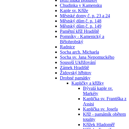
Boží muka Bohušov
Chudinka v Kamensku
Kaple sv. Kříže
Městské domy č. p. 23 a 24
Městský dům č. p. 148
Městský dům č. p. 149
Pamětní kříž Hradiště
Pomníky - Kamenický a
Bělohrobský
Radnice
Socha arch. Michaela
Socha sv. Jana Nepomuckého
Sousoší Ukřižování
Zámek Hradiště
Židovský hřbitov
Drobné památky
Kapličky a křížky
Bývalá kaple sv.
Markéty
Kaplička sv. Františka z
Assisi
Kaplička sv. Josefa
Kříž - památník obětem
totality
Křížek Hladoměř