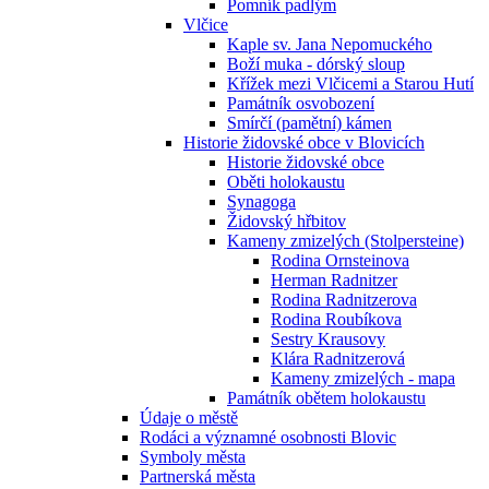
Pomník padlým
Vlčice
Kaple sv. Jana Nepomuckého
Boží muka - dórský sloup
Křížek mezi Vlčicemi a Starou Hutí
Památník osvobození
Smírčí (pamětní) kámen
Historie židovské obce v Blovicích
Historie židovské obce
Oběti holokaustu
Synagoga
Židovský hřbitov
Kameny zmizelých (Stolpersteine)
Rodina Ornsteinova
Herman Radnitzer
Rodina Radnitzerova
Rodina Roubíkova
Sestry Krausovy
Klára Radnitzerová
Kameny zmizelých - mapa
Památník obětem holokaustu
Údaje o městě
Rodáci a významné osobnosti Blovic
Symboly města
Partnerská města