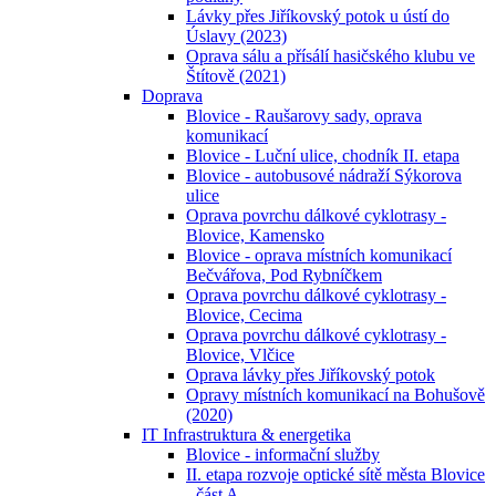
Lávky přes Jiříkovský potok u ústí do
Úslavy (2023)
Oprava sálu a přísálí hasičského klubu ve
Štítově (2021)
Doprava
Blovice - Raušarovy sady, oprava
komunikací
Blovice - Luční ulice, chodník II. etapa
Blovice - autobusové nádraží Sýkorova
ulice
Oprava povrchu dálkové cyklotrasy -
Blovice, Kamensko
Blovice - oprava místních komunikací
Bečvářova, Pod Rybníčkem
Oprava povrchu dálkové cyklotrasy -
Blovice, Cecima
Oprava povrchu dálkové cyklotrasy -
Blovice, Vlčice
Oprava lávky přes Jiříkovský potok
Opravy místních komunikací na Bohušově
(2020)
IT Infrastruktura & energetika
Blovice - informační služby
II. etapa rozvoje optické sítě města Blovice
- část A