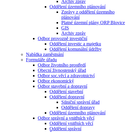
Archiv zpráv
Oddělení územního plánování
Zprávy z oddělení územního
plánování
Platné územní plány ORP Blovice
GIS
Archiv zpráv
Odbor provozně investiční
Oddělení investic a majetku
Oddělení komunální údržby
Nabídka zaměstnání
Formuláře úřadu
Odbor životního prostředí
Obecní živnostenský úřad
Odbor soc.věcí a zdravotnictví
Odbor ekonomický
Odbor stavební a dopravní
Oddělení stavební
Oddělení dopravní
Silniční správní úřad
Oddělení dopravy
Oddělení územního plánování
Odbor správní a vnitřních věcí
Oddělení vnitřních věcí
Oddělení správní