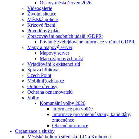
Oslavy města červen 2026
Videogalerie
Životní situace
Městská policie
Krizové řízení
Povodňový plán
Zpracovávání osobních údajů (GDPR)
Povinně zveřejňované informace v rámci GDPR
Mapy a mapový server
Mapový server
Mapa zájmových míst
Vyjadřování k existenci sítí
Správa hřbitova
Czech Point
MobilníRozhlas.cz
Online přenosy
Ochrana oznamovatelů
Volby
Komunální volby 2026
Informace pro voliče
Informace pro volební strany, kandidáty,
zmocněnce
Obecné informace
Organizace a služby
Městské kulturní středisko LD a Knihovna