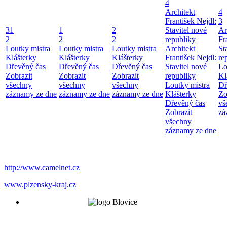
4
Architekt
4
František Nejdl:
3
31
1
2
Stavitel nové
Ar
2
2
2
republiky
Fr
Loutky mistra
Loutky mistra
Loutky mistra
Architekt
St
Klášterky
Klášterky
Klášterky
František Nejdl:
re
Dřevěný čas
Dřevěný čas
Dřevěný čas
Stavitel nové
Lo
Zobrazit
Zobrazit
Zobrazit
republiky
Kl
všechny
všechny
všechny
Loutky mistra
Dř
záznamy ze dne
záznamy ze dne
záznamy ze dne
Klášterky
Zo
Dřevěný čas
vš
Zobrazit
zá
všechny
záznamy ze dne
http://www.camelnet.cz
www.plzensky-kraj.cz