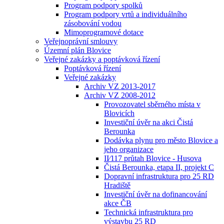
Program podpory spolků
Program podpory vrtů a individuálního
zásobování vodou
Mimoprogramové dotace
Veřejnoprávní smlouvy
Územní plán Blovice
Veřejné zakázky a poptávková řízení
Poptávková řízení
Veřejné zakázky
Archiv VZ 2013-2017
Archiv VZ 2008-2012
Provozovatel sběrného místa v
Blovicích
Investiční úvěr na akci Čistá
Berounka
Dodávka plynu pro město Blovice a
jeho organizace
II⁄117 průtah Blovice - Husova
Čistá Berounka, etapa II, projekt C
Dopravní infrastruktura pro 25 RD
Hradiště
Investiční úvěr na dofinancování
akce ČB
Technická infrastruktura pro
výstavbu 25 RD