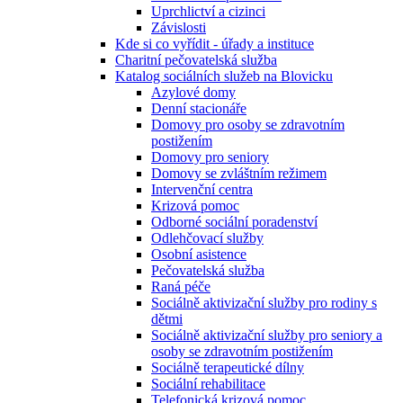
Uprchlictví a cizinci
Závislosti
Kde si co vyřídit - úřady a instituce
Charitní pečovatelská služba
Katalog sociálních služeb na Blovicku
Azylové domy
Denní stacionáře
Domovy pro osoby se zdravotním
postižením
Domovy pro seniory
Domovy se zvláštním režimem
Intervenční centra
Krizová pomoc
Odborné sociální poradenství
Odlehčovací služby
Osobní asistence
Pečovatelská služba
Raná péče
Sociálně aktivizační služby pro rodiny s
dětmi
Sociálně aktivizační služby pro seniory a
osoby se zdravotním postižením
Sociálně terapeutické dílny
Sociální rehabilitace
Telefonická krizová pomoc