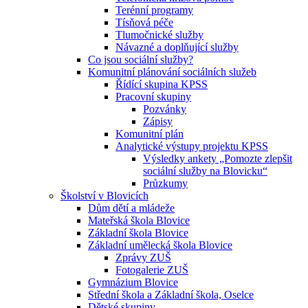
Terénní programy
Tísňová péče
Tlumočnické služby
Návazné a doplňující služby
Co jsou sociální služby?
Komunitní plánování sociálních služeb
Řídící skupina KPSS
Pracovní skupiny
Pozvánky
Zápisy
Komunitní plán
Analytické výstupy projektu KPSS
Výsledky ankety „Pomozte zlepšit
sociální služby na Blovicku“
Průzkumy
Školství v Blovicích
Dům dětí a mládeže
Mateřská škola Blovice
Základní škola Blovice
Základní umělecká škola Blovice
Zprávy ZUŠ
Fotogalerie ZUŠ
Gymnázium Blovice
Střední škola a Základní škola, Oselce
Dětské skupiny