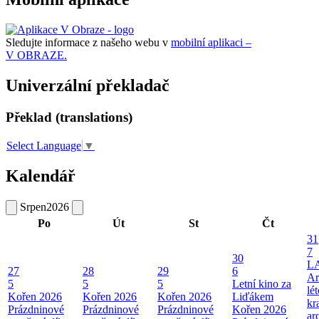
Sledujte informace z našeho webu v
mobilní aplikaci –
V OBRAZE.
Univerzální překladač
Překlad (translations)
Select Language
▼
Kalendář
Srpen
2026
Po
Út
St
Čt
31
7
30
L
27
28
29
6
Ar
5
5
5
Letní kino za
lé
Kořen 2026
Kořen 2026
Kořen 2026
Liďákem
kr
Prázdninové
Prázdninové
Prázdninové
Kořen 2026
ar