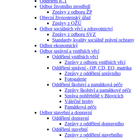
Oddělení ICT
Odbor životního prostředí
Zprávy z odboru ŽP
Obecní živnostenský úřad
Zprávy z OŽÚ
Odbor sociálních věcí a zdravotnictví
Zprávy z odboru SVZ
Standardy kvality sociálně právní ochrany
Odbor ekonomický
Odbor správní a vnitřních věcí
Oddělení vnitřních věcí
Zprávy z odboru vnitřních věcí
Oddělení správní - OP, CD, EO, matrika
Zprávy z oddělení správního
Fotogalerie
Oddělení školství a památková péče
Zprávy školství a památkové péče
Správa pohřebiště v Blovicích
Válečné hroby
Památková péče
Odbor stavební a dopravní
Oddělení dopravní
Zprávy z oddělení dopravního
Oddělení stavební
Zprávy z oddělení stavebního