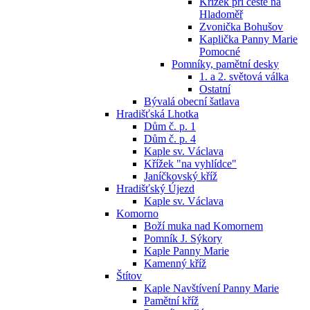
Křížek při cestě na
Hladoměř
Zvonička Bohušov
Kaplička Panny Marie
Pomocné
Pomníky, pamětní desky
1. a 2. světová válka
Ostatní
Bývalá obecní šatlava
Hradišťská Lhotka
Dům č. p. 1
Dům č. p. 4
Kaple sv. Václava
Křížek "na vyhlídce"
Janíčkovský kříž
Hradišťský Újezd
Kaple sv. Václava
Komorno
Boží muka nad Komornem
Pomník J. Sýkory
Kaple Panny Marie
Kamenný kříž
Štítov
Kaple Navštívení Panny Marie
Pamětní kříž