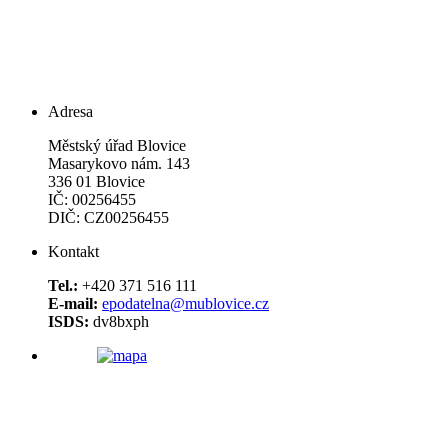
Adresa
Městský úřad Blovice
Masarykovo nám. 143
336 01 Blovice
IČ: 00256455
DIČ: CZ00256455
Kontakt
Tel.:
+420 371 516 111
E-mail:
epodatelna@mublovice.cz
ISDS:
dv8bxph