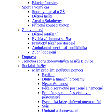
Blovické noviny
Sport a volný čas
Sportovní areál u ZŠ
Dětská hřiště
Areál u Sokolovny
Přírodní koupací biotop
Zdravotnictví
Dětské oddělení
Rychlá záchranná služba
Praktický lékař pro dospělé
Ambulantní specialisti - poliklinika
Zubní oddělení
Doprava
Jednotka sboru dobrovolných hasičů Blovice
Sociální služby
Mám problém, potřebuji pomoci
Bydlení
Dluhy a finanční problémy
Nezaměstnanost
Péče o zdravotně postižené a nemocné
Problémy v rodině, s výchovou,
pěstounství
Psychická krize, duševní onemocnění
Stáří
Umírání a doprovázení