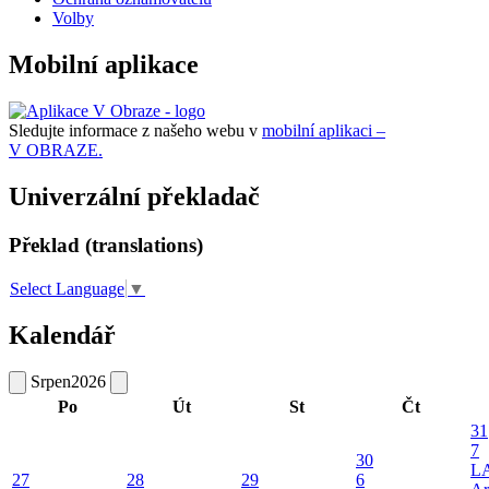
Volby
Mobilní aplikace
Sledujte informace z našeho webu v
mobilní aplikaci –
V OBRAZE.
Univerzální překladač
Překlad (translations)
Select Language
▼
Kalendář
Srpen
2026
Po
Út
St
Čt
31
7
30
L
27
28
29
6