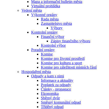
Mapa a informační bulletin města
Virtuální prohlídka
Vedení města
Výkonné orgány
Rada města
Zastupitelstvo města
Výbory
Kontrolní orgány
Finanční výbor
Zápisy finančního výboru
Kontrolní výbor
Poradní orgány
Komise
Komise pro životní prostředí
Komise pro kulturu a sport
Komise pro záležitosti místních částí
Hospodaření města
Odpady a kam s nimi
Informace a aktuality
Poplatek za odpady
Články - propagace
Ekonomika
Sběrný dvůr
Směsný komunální odpad
Tříděný odpad