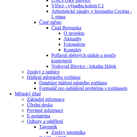
ÚSES ORP Blovice
Vlčice - výsadba kolem C1
Arboristické zásahy v lesoparku Cecima -
I. etapa
Čisté město
Čistá Berounka
O projektu
Aktuality
Fotogalerie
Kontakty
Pořízení sběrných nádob a nosiče
kontejnerů
Vodovod Blovice - lokalita Hájek
Zprávy z radnice
Hlášení městského rozhlasu
Databáze hlášení místního rozhlasu
Formulář pro nahlášení problému s rozhlasem
Městský úřad
Základní informace
Úřední deska
Povinné informace
E-podatelna
Odbory a oddělení
Tajemník
Zprávy tajemníka