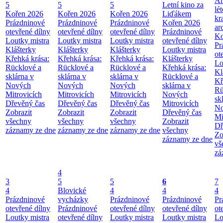
Ar
5
5
5
Letní kino za
lé
Kořen 2026
Kořen 2026
Kořen 2026
Liďákem
kr
Prázdninové
Prázdninové
Prázdninové
Kořen 2026
ar
otevřené dílny
otevřené dílny
otevřené dílny
Prázdninové
Ko
Loutky mistra
Loutky mistra
Loutky mistra
otevřené dílny
Pr
Klášterky
Klášterky
Klášterky
Loutky mistra
ot
Křehká krása:
Křehká krása:
Křehká krása:
Klášterky
Lo
Rücklové a
Rücklové a
Rücklové a
Křehká krása:
Kl
sklárna v
sklárna v
sklárna v
Rücklové a
Kř
Nových
Nových
Nových
sklárna v
Rü
Mitrovicích
Mitrovicích
Mitrovicích
Nových
sk
Dřevěný čas
Dřevěný čas
Dřevěný čas
Mitrovicích
No
Zobrazit
Zobrazit
Zobrazit
Dřevěný čas
Mi
všechny
všechny
všechny
Zobrazit
Dř
záznamy ze dne
záznamy ze dne
záznamy ze dne
všechny
Zo
záznamy ze dne
vš
zá
4
3
5
5
6
7
4
Blovické
4
4
4
Prázdninové
vycházky
Prázdninové
Prázdninové
Pr
otevřené dílny
Prázdninové
otevřené dílny
otevřené dílny
ot
Loutky mistra
otevřené dílny
Loutky mistra
Loutky mistra
Lo