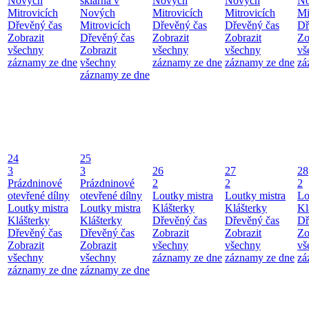
Nových
sklárna v
Nových
Nových
No
Mitrovicích
Nových
Mitrovicích
Mitrovicích
Mi
Dřevěný čas
Mitrovicích
Dřevěný čas
Dřevěný čas
Dř
Zobrazit
Dřevěný čas
Zobrazit
Zobrazit
Zo
všechny
Zobrazit
všechny
všechny
vš
záznamy ze dne
všechny
záznamy ze dne
záznamy ze dne
zá
záznamy ze dne
24
25
3
3
26
27
28
Prázdninové
Prázdninové
2
2
2
otevřené dílny
otevřené dílny
Loutky mistra
Loutky mistra
Lo
Loutky mistra
Loutky mistra
Klášterky
Klášterky
Kl
Klášterky
Klášterky
Dřevěný čas
Dřevěný čas
Dř
Dřevěný čas
Dřevěný čas
Zobrazit
Zobrazit
Zo
Zobrazit
Zobrazit
všechny
všechny
vš
všechny
všechny
záznamy ze dne
záznamy ze dne
zá
záznamy ze dne
záznamy ze dne