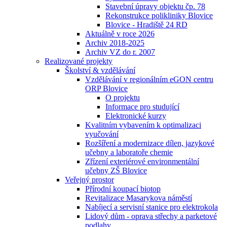
Stavební úpravy objektu čp. 78
Rekonstrukce polikliniky Blovice
Blovice - Hradiště 24 RD
Aktuálně v roce 2026
Archiv 2018-2025
Archiv VZ do r. 2007
Realizované projekty
Školství & vzdělávání
Vzdělávání v regionálním eGON centru
ORP Blovice
O projektu
Informace pro studující
Elektronické kurzy
Kvalitním vybavením k optimalizaci
vyučování
Rozšíření a modernizace dílen, jazykové
učebny a laboratoře chemie
Zřízení exteriérové environmentální
učebny ZŠ Blovice
Veřejný prostor
Přírodní koupací biotop
Revitalizace Masarykova náměstí
Nabíjecí a servisní stanice pro elektrokola
Lidový dům - oprava střechy a parketové
podlahy