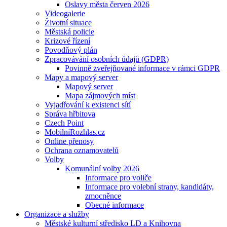
Oslavy města červen 2026
Videogalerie
Životní situace
Městská policie
Krizové řízení
Povodňový plán
Zpracovávání osobních údajů (GDPR)
Povinně zveřejňované informace v rámci GDPR
Mapy a mapový server
Mapový server
Mapa zájmových míst
Vyjadřování k existenci sítí
Správa hřbitova
Czech Point
MobilníRozhlas.cz
Online přenosy
Ochrana oznamovatelů
Volby
Komunální volby 2026
Informace pro voliče
Informace pro volební strany, kandidáty,
zmocněnce
Obecné informace
Organizace a služby
Městské kulturní středisko LD a Knihovna