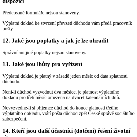
dispozici
Předepsané formuláře nejsou stanoveny.
Výplatní doklad ke stvrzení převzetí důchodu vám předá pracovník
pošty.
12. Jaké jsou poplatky a jak je lze uhradit
Správní ani jiné poplatky nejsou stanoveny.
13. Jaké jsou lhůty pro vyřízení
Výplatní doklad je platný v zásadě jeden měsíc od data splatnosti
důchodu.
Není-li důchod vyzvednut dva měsíce, je platnost výplatního
dokladu pro třetí měsíc omezena na dvacet kalendářních dnů.
Nevyzvedne-li si příjemce důchod do konce platnosti třetího
výplatního dokladu, vrátí pošta důchod zpět České správě sociálního
zabezpečení.
14. Kteří jsou další účastníci (dotčení) řešení životní