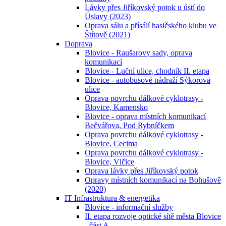
Lávky přes Jiříkovský potok u ústí do
Úslavy (2023)
Oprava sálu a přísálí hasičského klubu ve
Štítově (2021)
Doprava
Blovice - Raušarovy sady, oprava
komunikací
Blovice - Luční ulice, chodník II. etapa
Blovice - autobusové nádraží Sýkorova
ulice
Oprava povrchu dálkové cyklotrasy -
Blovice, Kamensko
Blovice - oprava místních komunikací
Bečvářova, Pod Rybníčkem
Oprava povrchu dálkové cyklotrasy -
Blovice, Cecima
Oprava povrchu dálkové cyklotrasy -
Blovice, Vlčice
Oprava lávky přes Jiříkovský potok
Opravy místních komunikací na Bohušově
(2020)
IT Infrastruktura & energetika
Blovice - informační služby
II. etapa rozvoje optické sítě města Blovice
- část A