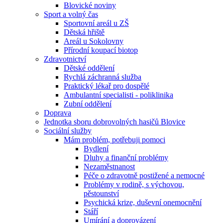
Blovické noviny
Sport a volný čas
Sportovní areál u ZŠ
Dětská hřiště
Areál u Sokolovny
Přírodní koupací biotop
Zdravotnictví
Dětské oddělení
Rychlá záchranná služba
Praktický lékař pro dospělé
Ambulantní specialisti - poliklinika
Zubní oddělení
Doprava
Jednotka sboru dobrovolných hasičů Blovice
Sociální služby
Mám problém, potřebuji pomoci
Bydlení
Dluhy a finanční problémy
Nezaměstnanost
Péče o zdravotně postižené a nemocné
Problémy v rodině, s výchovou,
pěstounství
Psychická krize, duševní onemocnění
Stáří
Umírání a doprovázení