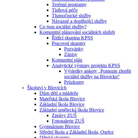
Terénní programy
Tísňová péče
Tlumočnické služby
Návazné a doplňující služby
Co jsou sociální služby?
Komunitní plánování sociálních služeb
Řídící skupina KPSS
Pracovní skupiny
Pozvánky
Zápisy
Komunitní plán
Analytické výstupy projektu KPSS
Výsledky ankety „Pomozte zlepšit
sociální služby na Blovicku“
Průzkumy
Školství v Blovicích
Dům dětí a mládeže
Mateřská škola Blovice
Základní škola Blovice
Základní umělecká škola Blovice
Zprávy ZUŠ
Fotogalerie ZUŠ
Gymnázium Blovice
Střední škola a Základní škola, Oselce
Dětské skupiny