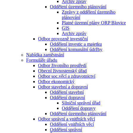
Archiv zpráv
Oddělení územního plánování
Zprávy z oddělení územního
plánování
Platné územní plány ORP Blovice
GIS
Archiv zpráv
Odbor provozně investiční
Oddělení investic a majetku
Oddělení komunální údržby
Nabídka zaměstnání
Formuláře úřadu
Odbor životního prostředí
Obecní živnostenský úřad
Odbor soc.věcí a zdravotnictví
Odbor ekonomický
Odbor stavební a dopravní
Oddělení stavební
Oddělení dopravní
Silniční správní úřad
Oddělení dopravy
Oddělení územního plánování
Odbor správní a vnitřních věcí
Oddělení vnitřních věcí
Oddělení správní