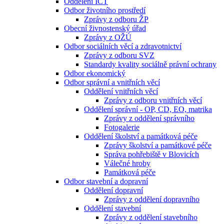
Oddělení ICT
Odbor životního prostředí
Zprávy z odboru ŽP
Obecní živnostenský úřad
Zprávy z OŽÚ
Odbor sociálních věcí a zdravotnictví
Zprávy z odboru SVZ
Standardy kvality sociálně právní ochrany
Odbor ekonomický
Odbor správní a vnitřních věcí
Oddělení vnitřních věcí
Zprávy z odboru vnitřních věcí
Oddělení správní - OP, CD, EO, matrika
Zprávy z oddělení správního
Fotogalerie
Oddělení školství a památková péče
Zprávy školství a památkové péče
Správa pohřebiště v Blovicích
Válečné hroby
Památková péče
Odbor stavební a dopravní
Oddělení dopravní
Zprávy z oddělení dopravního
Oddělení stavební
Zprávy z oddělení stavebního