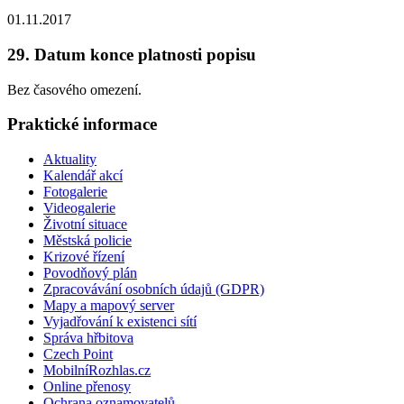
01.11.2017
29. Datum konce platnosti popisu
Bez časového omezení.
Praktické informace
Aktuality
Kalendář akcí
Fotogalerie
Videogalerie
Životní situace
Městská policie
Krizové řízení
Povodňový plán
Zpracovávání osobních údajů (GDPR)
Mapy a mapový server
Vyjadřování k existenci sítí
Správa hřbitova
Czech Point
MobilníRozhlas.cz
Online přenosy
Ochrana oznamovatelů