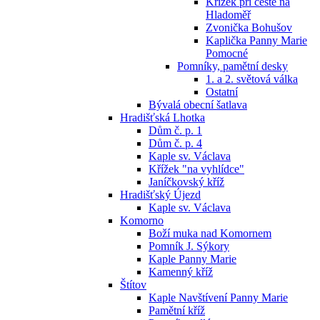
Křížek při cestě na
Hladoměř
Zvonička Bohušov
Kaplička Panny Marie
Pomocné
Pomníky, pamětní desky
1. a 2. světová válka
Ostatní
Bývalá obecní šatlava
Hradišťská Lhotka
Dům č. p. 1
Dům č. p. 4
Kaple sv. Václava
Křížek "na vyhlídce"
Janíčkovský kříž
Hradišťský Újezd
Kaple sv. Václava
Komorno
Boží muka nad Komornem
Pomník J. Sýkory
Kaple Panny Marie
Kamenný kříž
Štítov
Kaple Navštívení Panny Marie
Pamětní kříž