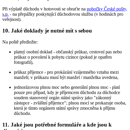
Při výplatě důchodu v hotovosti se obraťte na
pobočky České pošty,
s.p.
- na přepážky poskytující důchodovou službu (v hodinách pro
veřejnost).
10. Jaké doklady je nutné mít s sebou
Na poště předložte:
platný osobní doklad - občanský průkaz, cestovní pas nebo
průkaz o povolení k pobytu cizince (pokud je opatřen
fotografií),
průkaz příjemce - pro prokázání vzájemného vztahu mezi
manželi; v průkazu musí být manžel / manželka uvedena,
jednorázovou plnou moc nebo generální plnou moc - platí
pouze pro případ, kdy je příjemcem důchodu za důchodce
soudem stanovený orgán státní správy jako "zákonný
zástupce - zvláštní příjemce"; plnou mocí se prokazuje osoba,
která je tímto orgánem státní správy zmocněna k příjmu
důchodu.
11. Jaké jsou potřebné formuláře a kde jsou k