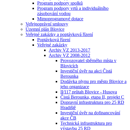
Program podpory spolků
Program podpory vrtů a individuálního
zásobování vodou
Mimoprogramové dotace
Veřejnoprávní smlouvy
Územní plán Blovice
Veřejné zakázky a poptávková řízení
Poptávková řízení
Veřejné zakázky
Archiv VZ 2013-2017
Archiv VZ 2008-2012
Provozovatel sběrného místa v
Blovicích
Investiční úvěr na akci Čistá
Berounka
Dodávka plynu pro město Blovice a
jeho organizace
II⁄117 průtah Blovice - Husova
Čistá Berounka, etapa II, projekt C
Dopravní infrastruktura pro 25 RD
Hradiště
Investiční úvěr na dofinancování
akce ČB
Technická infrastruktura pro
výstavbu 25 RD