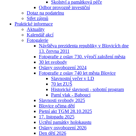
Školství a památková péče
Odbor provozně investiční
Dotaz na podatelnu
Střet zájmů
Praktické informace
Aktuality
Kalendář akcí
Fotogalerie
Návštěva prezidenta republiky v Blovicích dne
13. června 2011
Fotografie z oslav 730. výročí založení města
30 let svobody
Oslavy osvobození 2024
Fotografie z oslav 740 let města Blovice
Slavnostní večer v LD
70 let ZUŠ
Historické slavnosti - sobotní program
Parní vlak - Babouci
Slavnosti svobody 2025
Blovice očima dětí
Pietní akt TGM 28.10.2025
17. listopadu 2025
Uctění památky holokaustu
Oslavy osvobození 2026
Den dětí 2026