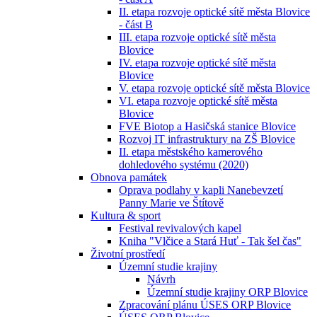
II. etapa rozvoje optické sítě města Blovice
- část B
III. etapa rozvoje optické sítě města
Blovice
IV. etapa rozvoje optické sítě města
Blovice
V. etapa rozvoje optické sítě města Blovice
VI. etapa rozvoje optické sítě města
Blovice
FVE Biotop a Hasičská stanice Blovice
Rozvoj IT infrastruktury na ZŠ Blovice
II. etapa městského kamerového
dohledového systému (2020)
Obnova památek
Oprava podlahy v kapli Nanebevzetí
Panny Marie ve Štítově
Kultura & sport
Festival revivalových kapel
Kniha "Vlčice a Stará Huť - Tak šel čas"
Životní prostředí
Územní studie krajiny
Návrh
Územní studie krajiny ORP Blovice
Zpracování plánu ÚSES ORP Blovice