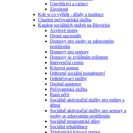
Uprchlictví a cizinci
Závislosti
Kde si co vyřídit - úřady a instituce
Charitní pečovatelská služba
Katalog sociálních služeb na Blovicku
Azylové domy
Denní stacionáře
Domovy pro osoby se zdravotním
postižením
Domovy pro seniory
Domovy se zvláštním režimem
Intervenční centra
Krizová pomoc
Odborné sociální poradenství
Odlehčovací služby
Osobní asistence
Pečovatelská služba
Raná péče
Sociálně aktivizační služby pro rodiny s
dětmi
Sociálně aktivizační služby pro seniory a
osoby se zdravotním postižením
Sociálně terapeutické dílny
Sociální rehabilitace
Telefonická krizová pomoc