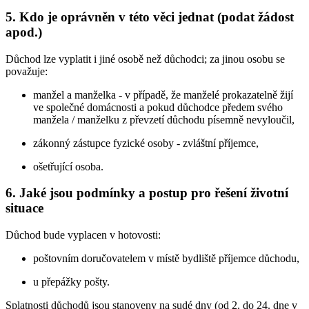
5. Kdo je oprávněn v této věci jednat (podat žádost
apod.)
Důchod lze vyplatit i jiné osobě než důchodci; za jinou osobu se
považuje:
manžel a manželka - v případě, že manželé prokazatelně žijí
ve společné domácnosti a pokud důchodce předem svého
manžela / manželku z převzetí důchodu písemně nevyloučil,
zákonný zástupce fyzické osoby - zvláštní příjemce,
ošetřující osoba.
6. Jaké jsou podmínky a postup pro řešení životní
situace
Důchod bude vyplacen v hotovosti:
poštovním doručovatelem v místě bydliště příjemce důchodu,
u přepážky pošty.
Splatnosti důchodů jsou stanoveny na sudé dny (od 2. do 24. dne v