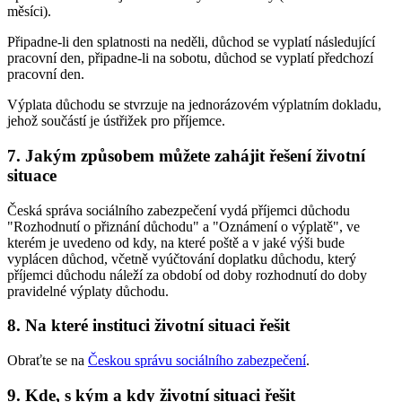
měsíci).
Připadne-li den splatnosti na neděli, důchod se vyplatí následující
pracovní den, připadne-li na sobotu, důchod se vyplatí předchozí
pracovní den.
Výplata důchodu se stvrzuje na jednorázovém výplatním dokladu,
jehož součástí je ústřižek pro příjemce.
7. Jakým způsobem můžete zahájit řešení životní
situace
Česká správa sociálního zabezpečení vydá příjemci důchodu
"Rozhodnutí o přiznání důchodu" a "Oznámení o výplatě", ve
kterém je uvedeno od kdy, na které poště a v jaké výši bude
vyplácen důchod, včetně vyúčtování doplatku důchodu, který
příjemci důchodu náleží za období od doby rozhodnutí do doby
pravidelné výplaty důchodu.
8. Na které instituci životní situaci řešit
Obraťte se na
Českou správu sociálního zabezpečení
.
9. Kde, s kým a kdy životní situaci řešit