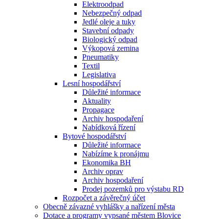
Elektroodpad
Nebezpečný odpad
Jedlé oleje a tuky
Stavební odpady
Biologický odpad
Výkopová zemina
Pneumatiky
Textil
Legislativa
Lesní hospodářství
Důležité informace
Aktuality
Propagace
Archiv hospodaření
Nabídková řízení
Bytové hospodářství
Důležité informace
Nabízíme k pronájmu
Ekonomika BH
Archiv oprav
Archiv hospodaření
Prodej pozemků pro výstabu RD
Rozpočet a závěrečný účet
Obecně závazné vyhlášky a nařízení města
Dotace a programy vypsané městem Blovice