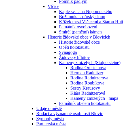
Pomník padlým
Vlčice
Kaple sv. Jana Nepomuckého
Boží muka - dórský sloup
Křížek mezi Vlčicemi a Starou Hutí
Památník osvobození
Smírčí (pamětní) kámen
Historie židovské obce v Blovicích
Historie židovské obce
Oběti holokaustu
Synagoga
Židovský hřbitov
Kameny zmizelých (Stolpersteine)
Rodina Ornsteinova
Herman Radnitzer
Rodina Radnitzerova
Rodina Roubíkova
Sestry Krausovy
Klára Radnitzerová
Kameny zmizelých - mapa
Památník obětem holokaustu
Údaje o městě
Rodáci a významné osobnosti Blovic
Symboly města
Partnerská města