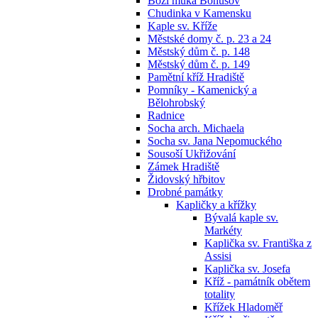
Boží muka Bohušov
Chudinka v Kamensku
Kaple sv. Kříže
Městské domy č. p. 23 a 24
Městský dům č. p. 148
Městský dům č. p. 149
Pamětní kříž Hradiště
Pomníky - Kamenický a
Bělohrobský
Radnice
Socha arch. Michaela
Socha sv. Jana Nepomuckého
Sousoší Ukřižování
Zámek Hradiště
Židovský hřbitov
Drobné památky
Kapličky a křížky
Bývalá kaple sv.
Markéty
Kaplička sv. Františka z
Assisi
Kaplička sv. Josefa
Kříž - památník obětem
totality
Křížek Hladoměř