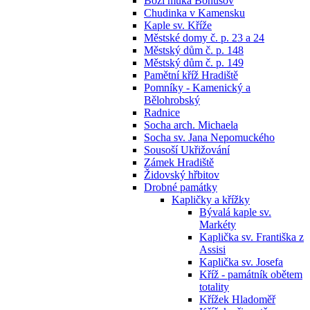
Boží muka Bohušov
Chudinka v Kamensku
Kaple sv. Kříže
Městské domy č. p. 23 a 24
Městský dům č. p. 148
Městský dům č. p. 149
Pamětní kříž Hradiště
Pomníky - Kamenický a
Bělohrobský
Radnice
Socha arch. Michaela
Socha sv. Jana Nepomuckého
Sousoší Ukřižování
Zámek Hradiště
Židovský hřbitov
Drobné památky
Kapličky a křížky
Bývalá kaple sv.
Markéty
Kaplička sv. Františka z
Assisi
Kaplička sv. Josefa
Kříž - památník obětem
totality
Křížek Hladoměř