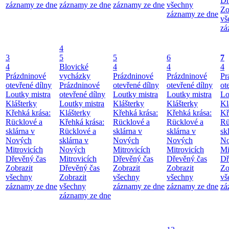
Dř
záznamy ze dne
záznamy ze dne
záznamy ze dne
všechny
Zo
záznamy ze dne
vš
zá
4
3
5
5
6
7
4
Blovické
4
4
4
Prázdninové
vycházky
Prázdninové
Prázdninové
Pr
otevřené dílny
Prázdninové
otevřené dílny
otevřené dílny
ot
Loutky mistra
otevřené dílny
Loutky mistra
Loutky mistra
Lo
Klášterky
Loutky mistra
Klášterky
Klášterky
Kl
Křehká krása:
Klášterky
Křehká krása:
Křehká krása:
Kř
Rücklové a
Křehká krása:
Rücklové a
Rücklové a
Rü
sklárna v
Rücklové a
sklárna v
sklárna v
sk
Nových
sklárna v
Nových
Nových
No
Mitrovicích
Nových
Mitrovicích
Mitrovicích
Mi
Dřevěný čas
Mitrovicích
Dřevěný čas
Dřevěný čas
Dř
Zobrazit
Dřevěný čas
Zobrazit
Zobrazit
Zo
všechny
Zobrazit
všechny
všechny
vš
záznamy ze dne
všechny
záznamy ze dne
záznamy ze dne
zá
záznamy ze dne