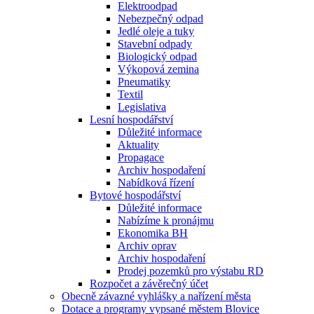
Elektroodpad
Nebezpečný odpad
Jedlé oleje a tuky
Stavební odpady
Biologický odpad
Výkopová zemina
Pneumatiky
Textil
Legislativa
Lesní hospodářství
Důležité informace
Aktuality
Propagace
Archiv hospodaření
Nabídková řízení
Bytové hospodářství
Důležité informace
Nabízíme k pronájmu
Ekonomika BH
Archiv oprav
Archiv hospodaření
Prodej pozemků pro výstabu RD
Rozpočet a závěrečný účet
Obecně závazné vyhlášky a nařízení města
Dotace a programy vypsané městem Blovice