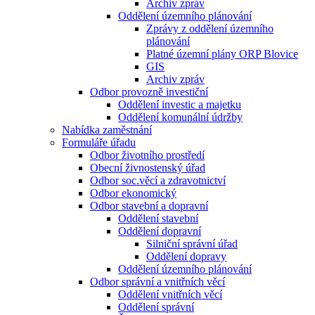
Archiv zpráv
Oddělení územního plánování
Zprávy z oddělení územního
plánování
Platné územní plány ORP Blovice
GIS
Archiv zpráv
Odbor provozně investiční
Oddělení investic a majetku
Oddělení komunální údržby
Nabídka zaměstnání
Formuláře úřadu
Odbor životního prostředí
Obecní živnostenský úřad
Odbor soc.věcí a zdravotnictví
Odbor ekonomický
Odbor stavební a dopravní
Oddělení stavební
Oddělení dopravní
Silniční správní úřad
Oddělení dopravy
Oddělení územního plánování
Odbor správní a vnitřních věcí
Oddělení vnitřních věcí
Oddělení správní