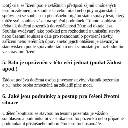
Dotýká-li se řízení podle zvláštních předpisů zájmů chráněných
lesním zákonem, rozhodne stavební úřad nebo jiný orgán státní
správy jen se souhlasem příslušného orgánu státní správy lesů, který
může svůj souhlas vázat na splnění podmínek. Tohoto souhlasu je
třeba i k dotčení pozemků do vzdálenosti 30 m od okraje lesa.
Souhlas vydávaný jako podklad pro rozhodnutí o umístění stavby
nebo územní souhlas a dále pro rozhodnutí o povolení stavby,
zařízení nebo terénních úprav anebo jejich ohlášení je závazným
stanoviskem podle správního řádu a není samostatným rozhodnutím
ve správním řízení.
5. Kdo je oprávněn v této věci jednat (podat žádost
apod.)
Žádost podává dotčená osoba (investor stavby, vlastník pozemku
a.p.), nebo osoba zmocněná na základě plné moci.
6. Jaké jsou podmínky a postup pro řešení životní
situace
Udělení souhlasu se stavbou na lesním pozemku je vázáno
souhlasem a podmínkami vlastníka lesního pozemku nebo případně
podmínkami příslušného odborného lesního hospodáře.