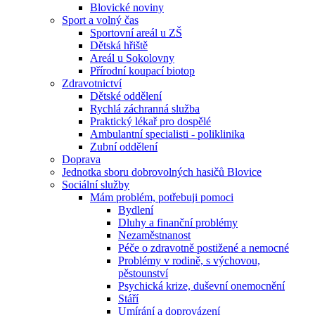
Blovické noviny
Sport a volný čas
Sportovní areál u ZŠ
Dětská hřiště
Areál u Sokolovny
Přírodní koupací biotop
Zdravotnictví
Dětské oddělení
Rychlá záchranná služba
Praktický lékař pro dospělé
Ambulantní specialisti - poliklinika
Zubní oddělení
Doprava
Jednotka sboru dobrovolných hasičů Blovice
Sociální služby
Mám problém, potřebuji pomoci
Bydlení
Dluhy a finanční problémy
Nezaměstnanost
Péče o zdravotně postižené a nemocné
Problémy v rodině, s výchovou,
pěstounství
Psychická krize, duševní onemocnění
Stáří
Umírání a doprovázení