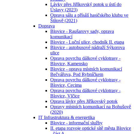
Lávky přes Jiříkovský potok u ústí do
Úslavy (2023)
Oprava sálu a přísálí hasičského klubu ve
Štítově (2021)
Doprava
Blovice - Raušarovy sady, oprava
komunikací
Blovice - Luční ulice, chodník II. etapa
Blovice - autobusové nádraží Sýkorova
ulice
Oprava povrchu dálkové cyklotrasy -
Blovice, Kamensko
Blovice - oprava místních komunikací
Bečvářova, Pod Rybníčkem
Oprava povrchu dálkové cyklotrasy -
Blovice, Cecima
Oprava povrchu dálkové cyklotrasy -
Blovice, Vlčice
Oprava lávky přes Jiříkovský potok
Opravy místních komunikací na Bohušově
(2020)
IT Infrastruktura & energetika
Blovice - informační služby
II. etapa rozvoje optické sítě města Blovice
- část A