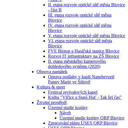
II. etapa rozvoje optické sítě města Blovice
- část B
III. etapa rozvoje optické sítě města
Blovice
IV. etapa rozvoje optické sítě města
Blovice
V. etapa rozvoje optické sítě města Blovice
VI. etapa rozvoje optické sítě města
Blovice
FVE Biotop a Hasičská stanice Blovice
Rozvoj IT infrastruktury na ZŠ Blovice
II. etapa městského kamerového
dohledového systému (2020)
Obnova památek
Oprava podlahy v kapli Nanebevzetí
Panny Marie ve Štítově
Kultura & sport
Festival revivalových kapel
Kniha "Vlčice a Stará Huť - Tak šel čas"
Životní prostředí
Územní studie krajiny
Návrh
Územní studie krajiny ORP Blovice
Zpracování plánu ÚSES ORP Blovice