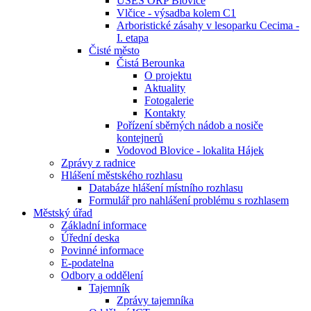
ÚSES ORP Blovice
Vlčice - výsadba kolem C1
Arboristické zásahy v lesoparku Cecima -
I. etapa
Čisté město
Čistá Berounka
O projektu
Aktuality
Fotogalerie
Kontakty
Pořízení sběrných nádob a nosiče
kontejnerů
Vodovod Blovice - lokalita Hájek
Zprávy z radnice
Hlášení městského rozhlasu
Databáze hlášení místního rozhlasu
Formulář pro nahlášení problému s rozhlasem
Městský úřad
Základní informace
Úřední deska
Povinné informace
E-podatelna
Odbory a oddělení
Tajemník
Zprávy tajemníka