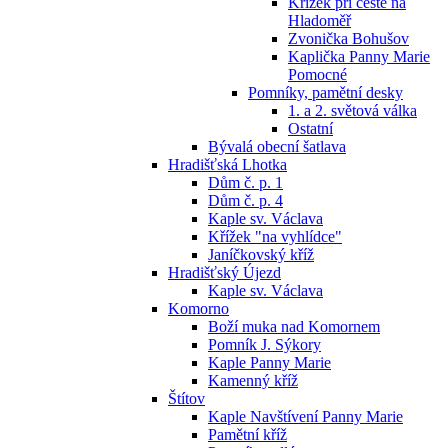
Křížek při cestě na
Hladoměř
Zvonička Bohušov
Kaplička Panny Marie
Pomocné
Pomníky, pamětní desky
1. a 2. světová válka
Ostatní
Bývalá obecní šatlava
Hradišťská Lhotka
Dům č. p. 1
Dům č. p. 4
Kaple sv. Václava
Křížek "na vyhlídce"
Janíčkovský kříž
Hradišťský Újezd
Kaple sv. Václava
Komorno
Boží muka nad Komornem
Pomník J. Sýkory
Kaple Panny Marie
Kamenný kříž
Štítov
Kaple Navštívení Panny Marie
Pamětní kříž