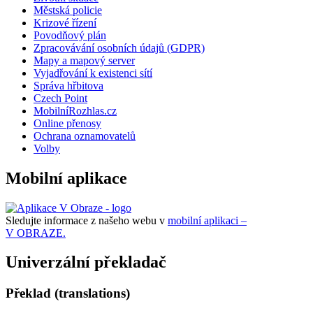
Městská policie
Krizové řízení
Povodňový plán
Zpracovávání osobních údajů (GDPR)
Mapy a mapový server
Vyjadřování k existenci sítí
Správa hřbitova
Czech Point
MobilníRozhlas.cz
Online přenosy
Ochrana oznamovatelů
Volby
Mobilní aplikace
Sledujte informace z našeho webu v
mobilní aplikaci –
V OBRAZE.
Univerzální překladač
Překlad (translations)