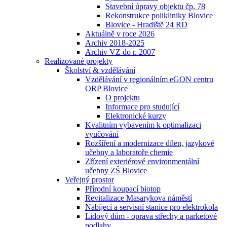
Stavební úpravy objektu čp. 78
Rekonstrukce polikliniky Blovice
Blovice - Hradiště 24 RD
Aktuálně v roce 2026
Archiv 2018-2025
Archiv VZ do r. 2007
Realizované projekty
Školství & vzdělávání
Vzdělávání v regionálním eGON centru
ORP Blovice
O projektu
Informace pro studující
Elektronické kurzy
Kvalitním vybavením k optimalizaci
vyučování
Rozšíření a modernizace dílen, jazykové
učebny a laboratoře chemie
Zřízení exteriérové environmentální
učebny ZŠ Blovice
Veřejný prostor
Přírodní koupací biotop
Revitalizace Masarykova náměstí
Nabíjecí a servisní stanice pro elektrokola
Lidový dům - oprava střechy a parketové
podlahy