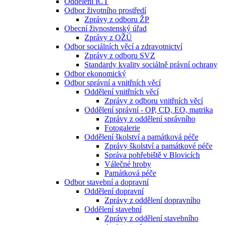
Oddělení ICT
Odbor životního prostředí
Zprávy z odboru ŽP
Obecní živnostenský úřad
Zprávy z OŽÚ
Odbor sociálních věcí a zdravotnictví
Zprávy z odboru SVZ
Standardy kvality sociálně právní ochrany
Odbor ekonomický
Odbor správní a vnitřních věcí
Oddělení vnitřních věcí
Zprávy z odboru vnitřních věcí
Oddělení správní - OP, CD, EO, matrika
Zprávy z oddělení správního
Fotogalerie
Oddělení školství a památková péče
Zprávy školství a památkové péče
Správa pohřebiště v Blovicích
Válečné hroby
Památková péče
Odbor stavební a dopravní
Oddělení dopravní
Zprávy z oddělení dopravního
Oddělení stavební
Zprávy z oddělení stavebního