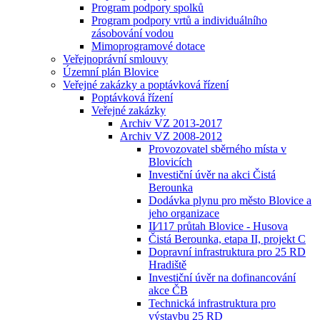
Program podpory spolků
Program podpory vrtů a individuálního
zásobování vodou
Mimoprogramové dotace
Veřejnoprávní smlouvy
Územní plán Blovice
Veřejné zakázky a poptávková řízení
Poptávková řízení
Veřejné zakázky
Archiv VZ 2013-2017
Archiv VZ 2008-2012
Provozovatel sběrného místa v
Blovicích
Investiční úvěr na akci Čistá
Berounka
Dodávka plynu pro město Blovice a
jeho organizace
II⁄117 průtah Blovice - Husova
Čistá Berounka, etapa II, projekt C
Dopravní infrastruktura pro 25 RD
Hradiště
Investiční úvěr na dofinancování
akce ČB
Technická infrastruktura pro
výstavbu 25 RD