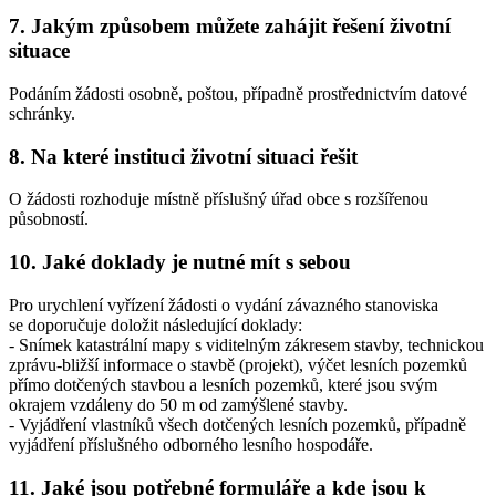
7. Jakým způsobem můžete zahájit řešení životní
situace
Podáním žádosti osobně, poštou, případně prostřednictvím datové
schránky.
8. Na které instituci životní situaci řešit
O žádosti rozhoduje místně příslušný úřad obce s rozšířenou
působností.
10. Jaké doklady je nutné mít s sebou
Pro urychlení vyřízení žádosti o vydání závazného stanoviska
se doporučuje doložit následující doklady:
- Snímek katastrální mapy s viditelným zákresem stavby, technickou
zprávu-bližší informace o stavbě (projekt), výčet lesních pozemků
přímo dotčených stavbou a lesních pozemků, které jsou svým
okrajem vzdáleny do 50 m od zamýšlené stavby.
- Vyjádření vlastníků všech dotčených lesních pozemků, případně
vyjádření příslušného odborného lesního hospodáře.
11. Jaké jsou potřebné formuláře a kde jsou k