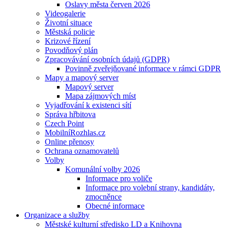
Oslavy města červen 2026
Videogalerie
Životní situace
Městská policie
Krizové řízení
Povodňový plán
Zpracovávání osobních údajů (GDPR)
Povinně zveřejňované informace v rámci GDPR
Mapy a mapový server
Mapový server
Mapa zájmových míst
Vyjadřování k existenci sítí
Správa hřbitova
Czech Point
MobilníRozhlas.cz
Online přenosy
Ochrana oznamovatelů
Volby
Komunální volby 2026
Informace pro voliče
Informace pro volební strany, kandidáty,
zmocněnce
Obecné informace
Organizace a služby
Městské kulturní středisko LD a Knihovna