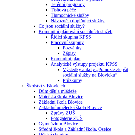
Terénní programy
Tísňová péče
Tlumočnické služby
Návazné a doplňující služby
Co jsou sociální služby?
Komunitní plánování sociálních služeb
Řídící skupina KPSS
Pracovní skupiny
Pozvánky
Zápisy
Komunitní plán
Analytické výstupy projektu KPSS
Výsledky ankety „Pomozte zlepšit
sociální služby na Blovicku“
Průzkumy
Školství v Blovicích
Dům dětí a mládeže
Mateřská škola Blovice
Základní škola Blovice
Základní umělecká škola Blovice
Zprávy ZUŠ
Fotogalerie ZUŠ
Gymnázium Blovice
Střední škola a Základní škola, Oselce
Dětské skupiny