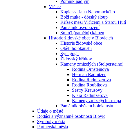
Pomník padlým
Vlčice
Kaple sv. Jana Nepomuckého
Boží muka - dórský sloup
Křížek mezi Vlčicemi a Starou Hutí
Památník osvobození
Smírčí (pamětní) kámen
Historie židovské obce v Blovicích
Historie židovské obce
Oběti holokaustu
Synagoga
Židovský hřbitov
Kameny zmizelých (Stolpersteine)
Rodina Ornsteinova
Herman Radnitzer
Rodina Radnitzerova
Rodina Roubíkova
Sestry Krausovy
Klára Radnitzerová
Kameny zmizelých - mapa
Památník obětem holokaustu
Údaje o městě
Rodáci a významné osobnosti Blovic
Symboly města
Partnerská města