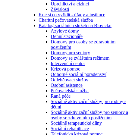
Uprchlictví a cizinci
Závislosti
Kde si co vyřídit - úřady a instituce
Charitní pečovatelská služba
Katalog sociálních služeb na Blovicku
Azylové domy
Denní stacionáře
Domovy pro osoby se zdravotním
postižením
Domovy pro seniory
Domovy se zvláštním režimem
Intervenční centra
Krizová pomoc
Odborné sociální poradenství
Odlehčovací služby
Osobní asistence
Pečovatelská služba
Raná péče
Sociálně aktivizační služby pro rodiny s
dětmi
Sociálně aktivizační služby pro seniory a
osoby se zdravotním postižením
Sociálně terapeutické dílny
Sociální rehabilitace
Telefonická krizová pomoc