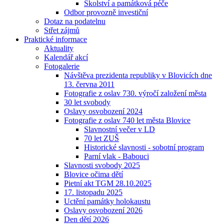
Školství a památková péče
Odbor provozně investiční
Dotaz na podatelnu
Střet zájmů
Praktické informace
Aktuality
Kalendář akcí
Fotogalerie
Návštěva prezidenta republiky v Blovicích dne
13. června 2011
Fotografie z oslav 730. výročí založení města
30 let svobody
Oslavy osvobození 2024
Fotografie z oslav 740 let města Blovice
Slavnostní večer v LD
70 let ZUŠ
Historické slavnosti - sobotní program
Parní vlak - Babouci
Slavnosti svobody 2025
Blovice očima dětí
Pietní akt TGM 28.10.2025
17. listopadu 2025
Uctění památky holokaustu
Oslavy osvobození 2026
Den dětí 2026