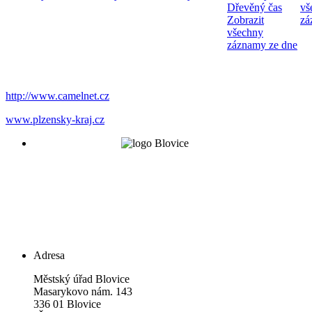
Dřevěný čas
vš
Zobrazit
zá
všechny
záznamy ze dne
http://www.camelnet.cz
www.plzensky-kraj.cz
Adresa
Městský úřad Blovice
Masarykovo nám. 143
336 01 Blovice