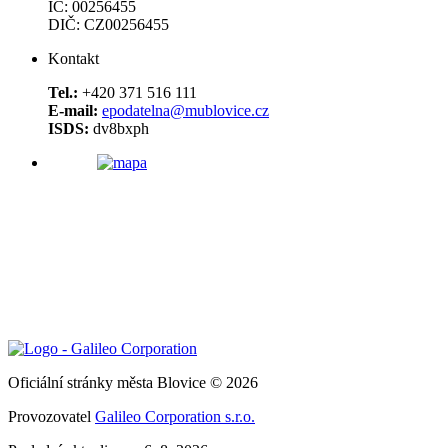
IČ: 00256455
DIČ: CZ00256455
Kontakt
Tel.:
+420 371 516 111
E-mail:
epodatelna@mublovice.cz
ISDS:
dv8bxph
Oficiální stránky města Blovice © 2026
Provozovatel
Galileo Corporation s.r.o.