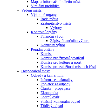
Mapa a informační bulletin města
Virtuální prohlídka
Vedení města
Výkonné orgány
Rada města
Zastupitelstvo města
Výbory
Kontrolní orgány
Finanční výbor
Zápisy finančního výboru
Kontrolní výbor
Poradní orgány
Komise
Komise pro životní prostředí
Komise pro kulturu a sport
Komise pro záležitosti místních částí
Hospodaření města
Odpady a kam s nimi
Informace a aktuality
Poplatek za odpady
Články - propagace
Ekonomika
Sběrný dvůr
Směsný komunální odpad
Tříděný odpad