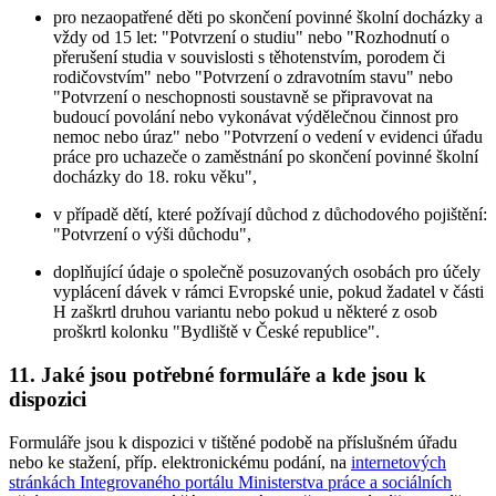
pro nezaopatřené děti po skončení povinné školní docházky a
vždy od 15 let: "Potvrzení o studiu" nebo "Rozhodnutí o
přerušení studia v souvislosti s těhotenstvím, porodem či
rodičovstvím" nebo "Potvrzení o zdravotním stavu" nebo
"Potvrzení o neschopnosti soustavně se připravovat na
budoucí povolání nebo vykonávat výdělečnou činnost pro
nemoc nebo úraz" nebo "Potvrzení o vedení v evidenci úřadu
práce pro uchazeče o zaměstnání po skončení povinné školní
docházky do 18. roku věku",
v případě dětí, které požívají důchod z důchodového pojištění:
"Potvrzení o výši důchodu",
doplňující údaje o společně posuzovaných osobách pro účely
vyplácení dávek v rámci Evropské unie, pokud žadatel v části
H zaškrtl druhou variantu nebo pokud u některé z osob
proškrtl kolonku "Bydliště v České republice".
11. Jaké jsou potřebné formuláře a kde jsou k
dispozici
Formuláře jsou k dispozici v tištěné podobě na příslušném úřadu
nebo ke stažení, příp. elektronickému podání, na
internetových
stránkách Integrovaného portálu Ministerstva práce a sociálních