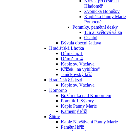
Křížek při cestě na
Hladoměř
Zvonička Bohušov
Kaplička Panny Marie
Pomocné
Pomníky, pamětní desky
1. a 2. světová válka
Ostatní
Bývalá obecní šatlava
Hradišťská Lhotka
Dům č. p. 1
Dům č. p. 4
Kaple sv. Václava
Křížek "na vyhlídce"
Janíčkovský kříž
Hradišťský Újezd
Kaple sv. Václava
Komorno
Boží muka nad Komornem
Pomník J. Sýkory
Kaple Panny Marie
Kamenný kříž
Štítov
Kaple Navštívení Panny Marie
Pamětní kříž