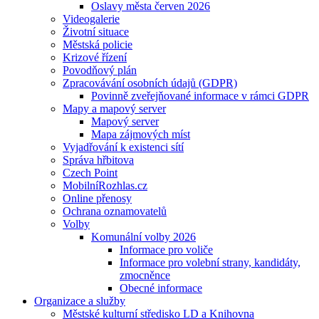
Oslavy města červen 2026
Videogalerie
Životní situace
Městská policie
Krizové řízení
Povodňový plán
Zpracovávání osobních údajů (GDPR)
Povinně zveřejňované informace v rámci GDPR
Mapy a mapový server
Mapový server
Mapa zájmových míst
Vyjadřování k existenci sítí
Správa hřbitova
Czech Point
MobilníRozhlas.cz
Online přenosy
Ochrana oznamovatelů
Volby
Komunální volby 2026
Informace pro voliče
Informace pro volební strany, kandidáty,
zmocněnce
Obecné informace
Organizace a služby
Městské kulturní středisko LD a Knihovna