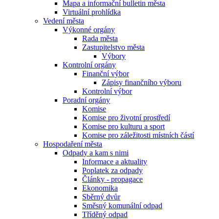
Mapa a informační bulletin města
Virtuální prohlídka
Vedení města
Výkonné orgány
Rada města
Zastupitelstvo města
Výbory
Kontrolní orgány
Finanční výbor
Zápisy finančního výboru
Kontrolní výbor
Poradní orgány
Komise
Komise pro životní prostředí
Komise pro kulturu a sport
Komise pro záležitosti místních částí
Hospodaření města
Odpady a kam s nimi
Informace a aktuality
Poplatek za odpady
Články - propagace
Ekonomika
Sběrný dvůr
Směsný komunální odpad
Tříděný odpad