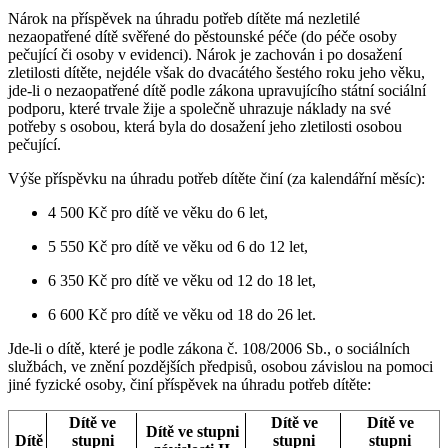
Nárok na příspěvek na úhradu potřeb dítěte má nezletilé
nezaopatřené dítě svěřené do pěstounské péče (do péče osoby
pečující či osoby v evidenci). Nárok je zachován i po dosažení
zletilosti dítěte, nejdéle však do dvacátého šestého roku jeho věku,
jde-li o nezaopatřené dítě podle zákona upravujícího státní sociální
podporu, které trvale žije a společně uhrazuje náklady na své
potřeby s osobou, která byla do dosažení jeho zletilosti osobou
pečující.
Výše příspěvku na úhradu potřeb dítěte činí (za kalendářní měsíc):
4 500 Kč pro dítě ve věku do 6 let,
5 550 Kč pro dítě ve věku od 6 do 12 let,
6 350 Kč pro dítě ve věku od 12 do 18 let,
6 600 Kč pro dítě ve věku od 18 do 26 let.
Jde-li o dítě, které je podle zákona č. 108/2006 Sb., o sociálních
službách, ve znění pozdějších předpisů, osobou závislou na pomoci
jiné fyzické osoby, činí příspěvek na úhradu potřeb dítěte:
Dítě ve
Dítě ve
Dítě ve
Dítě ve stupni
Dítě
stupni
stupni
stupni