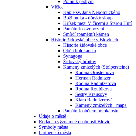
Pomník padlým
Vlčice
Kaple sv. Jana Nepomuckého
Boží muka - dórský sloup
Křížek mezi Vlčicemi a Starou Hutí
Památník osvobození
Smírčí (pamětní) kámen
Historie židovské obce v Blovicích
Historie židovské obce
Oběti holokaustu
Synagoga
Židovský hřbitov
Kameny zmizelých (Stolpersteine)
Rodina Ornsteinova
Herman Radnitzer
Rodina Radnitzerova
Rodina Roubíkova
Sestry Krausovy
Klára Radnitzerová
Kameny zmizelých - mapa
Památník obětem holokaustu
Údaje o městě
Rodáci a významné osobnosti Blovic
Symboly města
Partnerská města