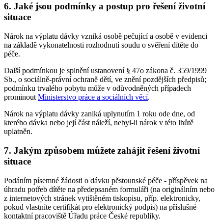
6. Jaké jsou podmínky a postup pro řešení životní
situace
Nárok na výplatu dávky vzniká osobě pečující a osobě v evidenci
na základě vykonatelnosti rozhodnutí soudu o svěření dítěte do
péče.
Další podmínkou je splnění ustanovení § 47o zákona č. 359/1999
Sb., o sociálně-právní ochraně dětí, ve znění pozdějších předpisů;
podmínku trvalého pobytu může v odůvodněných případech
prominout
Ministerstvo práce a sociálních věcí
.
Nárok na výplatu dávky zaniká uplynutím 1 roku ode dne, od
kterého dávka nebo její část náleží, nebyl-li nárok v této lhůtě
uplatněn.
7. Jakým způsobem můžete zahájit řešení životní
situace
Podáním písemné žádosti o dávku pěstounské péče - příspěvek na
úhradu potřeb dítěte na předepsaném formuláři (na originálním nebo
z internetových stránek vytištěném tiskopisu, příp. elektronicky,
pokud vlastníte certifikát pro elektronický podpis) na příslušné
kontaktní pracoviště Úřadu práce České republiky.