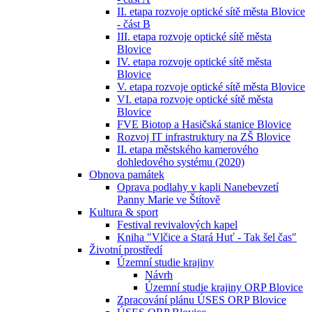
II. etapa rozvoje optické sítě města Blovice
- část B
III. etapa rozvoje optické sítě města
Blovice
IV. etapa rozvoje optické sítě města
Blovice
V. etapa rozvoje optické sítě města Blovice
VI. etapa rozvoje optické sítě města
Blovice
FVE Biotop a Hasičská stanice Blovice
Rozvoj IT infrastruktury na ZŠ Blovice
II. etapa městského kamerového
dohledového systému (2020)
Obnova památek
Oprava podlahy v kapli Nanebevzetí
Panny Marie ve Štítově
Kultura & sport
Festival revivalových kapel
Kniha "Vlčice a Stará Huť - Tak šel čas"
Životní prostředí
Územní studie krajiny
Návrh
Územní studie krajiny ORP Blovice
Zpracování plánu ÚSES ORP Blovice