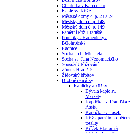
Boží muka Bohušov
Chudinka v Kamensku
Kaple sv. Kříže
Městské domy č. p. 23 a 24
Městský dům č. p. 148
Městský dům č. p. 149
Pamětní kříž Hradiště
Pomníky - Kamenický a
Bělohrobský
Radnice
Socha arch. Michaela
Socha sv. Jana Nepomuckého
Sousoší Ukřižování
Zámek Hradiště
Židovský hřbitov
Drobné památky
Kapličky a křížky
Bývalá kaple sv.
Markéty
Kaplička sv. Františka z
Assisi
Kaplička sv. Josefa
Kříž - památník obětem
totality
Křížek Hladoměř