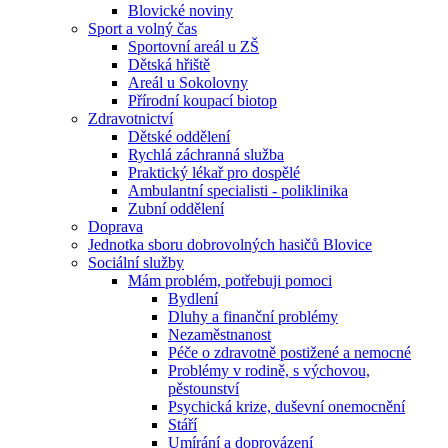
Blovické noviny
Sport a volný čas
Sportovní areál u ZŠ
Dětská hřiště
Areál u Sokolovny
Přírodní koupací biotop
Zdravotnictví
Dětské oddělení
Rychlá záchranná služba
Praktický lékař pro dospělé
Ambulantní specialisti - poliklinika
Zubní oddělení
Doprava
Jednotka sboru dobrovolných hasičů Blovice
Sociální služby
Mám problém, potřebuji pomoci
Bydlení
Dluhy a finanční problémy
Nezaměstnanost
Péče o zdravotně postižené a nemocné
Problémy v rodině, s výchovou,
pěstounství
Psychická krize, duševní onemocnění
Stáří
Umírání a doprovázení