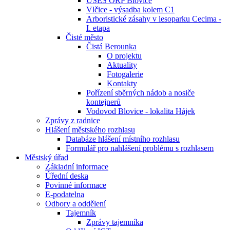
ÚSES ORP Blovice
Vlčice - výsadba kolem C1
Arboristické zásahy v lesoparku Cecima -
I. etapa
Čisté město
Čistá Berounka
O projektu
Aktuality
Fotogalerie
Kontakty
Pořízení sběrných nádob a nosiče
kontejnerů
Vodovod Blovice - lokalita Hájek
Zprávy z radnice
Hlášení městského rozhlasu
Databáze hlášení místního rozhlasu
Formulář pro nahlášení problému s rozhlasem
Městský úřad
Základní informace
Úřední deska
Povinné informace
E-podatelna
Odbory a oddělení
Tajemník
Zprávy tajemníka