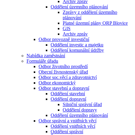
Archiv zpráv
Oddělení územního plánování
Zprávy z oddělení územního
plánování
Platné územní plány ORP Blovice
GIS
Archiv zpráv
Odbor provozně investiční
Oddělení investic a majetku
Oddělení komunální údržby
Nabídka zaměstnání
Formuláře úřadu
Odbor životního prostředí
Obecní živnostenský úřad
Odbor soc.věcí a zdravotnictví
Odbor ekonomický
Odbor stavební a dopravní
Oddělení stavební
Oddělení dopravní
Silniční správní úřad
Oddělení dopravy
Oddělení územního plánování
Odbor správní a vnitřních věcí
Oddělení vnitřních věcí
Oddělení správní