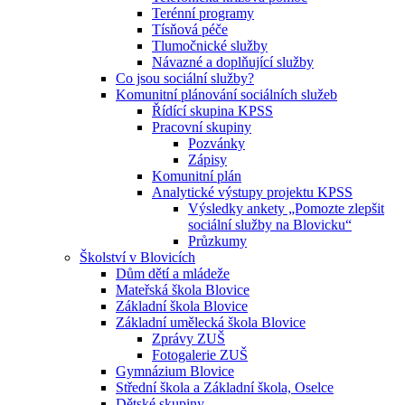
Terénní programy
Tísňová péče
Tlumočnické služby
Návazné a doplňující služby
Co jsou sociální služby?
Komunitní plánování sociálních služeb
Řídící skupina KPSS
Pracovní skupiny
Pozvánky
Zápisy
Komunitní plán
Analytické výstupy projektu KPSS
Výsledky ankety „Pomozte zlepšit
sociální služby na Blovicku“
Průzkumy
Školství v Blovicích
Dům dětí a mládeže
Mateřská škola Blovice
Základní škola Blovice
Základní umělecká škola Blovice
Zprávy ZUŠ
Fotogalerie ZUŠ
Gymnázium Blovice
Střední škola a Základní škola, Oselce
Dětské skupiny