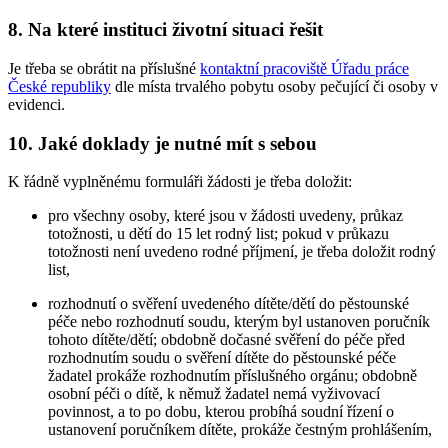
8. Na které instituci životní situaci řešit
Je třeba se obrátit na příslušné
kontaktní pracoviště Úřadu práce
České republiky
dle místa trvalého pobytu osoby pečující či osoby v
evidenci.
10. Jaké doklady je nutné mít s sebou
K řádně vyplněnému formuláři žádosti je třeba doložit:
pro všechny osoby, které jsou v žádosti uvedeny, průkaz
totožnosti, u dětí do 15 let rodný list; pokud v průkazu
totožnosti není uvedeno rodné příjmení, je třeba doložit rodný
list,
rozhodnutí o svěření uvedeného dítěte/dětí do pěstounské
péče nebo rozhodnutí soudu, kterým byl ustanoven poručník
tohoto dítěte/dětí; obdobně dočasné svěření do péče před
rozhodnutím soudu o svěření dítěte do pěstounské péče
žadatel prokáže rozhodnutím příslušného orgánu; obdobně
osobní péči o dítě, k němuž žadatel nemá vyživovací
povinnost, a to po dobu, kterou probíhá soudní řízení o
ustanovení poručníkem dítěte, prokáže čestným prohlášením,