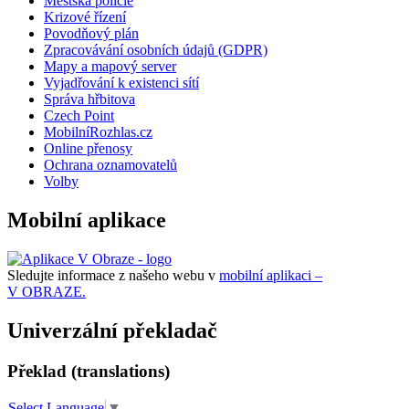
Městská policie
Krizové řízení
Povodňový plán
Zpracovávání osobních údajů (GDPR)
Mapy a mapový server
Vyjadřování k existenci sítí
Správa hřbitova
Czech Point
MobilníRozhlas.cz
Online přenosy
Ochrana oznamovatelů
Volby
Mobilní aplikace
Sledujte informace z našeho webu v
mobilní aplikaci –
V OBRAZE.
Univerzální překladač
Překlad (translations)
Select Language
▼