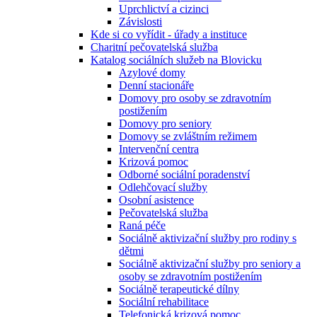
Uprchlictví a cizinci
Závislosti
Kde si co vyřídit - úřady a instituce
Charitní pečovatelská služba
Katalog sociálních služeb na Blovicku
Azylové domy
Denní stacionáře
Domovy pro osoby se zdravotním
postižením
Domovy pro seniory
Domovy se zvláštním režimem
Intervenční centra
Krizová pomoc
Odborné sociální poradenství
Odlehčovací služby
Osobní asistence
Pečovatelská služba
Raná péče
Sociálně aktivizační služby pro rodiny s
dětmi
Sociálně aktivizační služby pro seniory a
osoby se zdravotním postižením
Sociálně terapeutické dílny
Sociální rehabilitace
Telefonická krizová pomoc