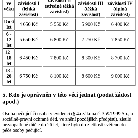
závislosti II
ve
závislosti I
závislosti III
závislosti IV
(středně těžká
věku
(lehká
(těžká
(úplná
závislost)
závislost)
závislost)
závislost)
Do 6
4 650 Kč
5 550 Kč
5 900 Kč
6 400 Kč
let
6 -
12
5 650 Kč
6 800 Kč
7 250 Kč
7 850 Kč
let
12 -
18
6 450 Kč
7 800 Kč
8 300 Kč
8 700 Kč
let
18 -
26
6 750 Kč
8 100 Kč
8 600 Kč
9 000 Kč
let
5. Kdo je oprávněn v této věci jednat (podat žádost
apod.)
Osoba pečující či osoba v evidenci (§ 4a zákona č. 359/1999 Sb., o
sociálně-právní ochraně dětí, ve znění pozdějších předpisů), zletilé
nezaopatřené dítěte do 26 let, které bylo do zletilosti svěřeno do
péče osoby pečující.