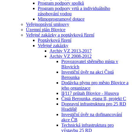
Program podpory spolků
Program podpory vrtů a individuálního
zásobování vodou
Mimoprogramové dotace
Veřejnoprávní smlouvy
Územní plán Blovice
Veřejné zakázky a poptávková řízení
Poptávková řízení
Veřejné zakázky
Archiv VZ 2013-2017
Archiv VZ 2008-2012
Provozovatel sběrného místa v
Blovicích
Investiční úvěr na akci Čistá
Berounka
Dodávka plynu pro město Blovice a
jeho organizace
II⁄117 průtah Blovice - Husova
Čistá Berounka, etapa II, projekt C
Dopravní infrastruktura pro 25 RD
Hradiště
Investiční úvěr na dofinancování
akce ČB
Technická infrastruktura pro
výstavbu 25 RD