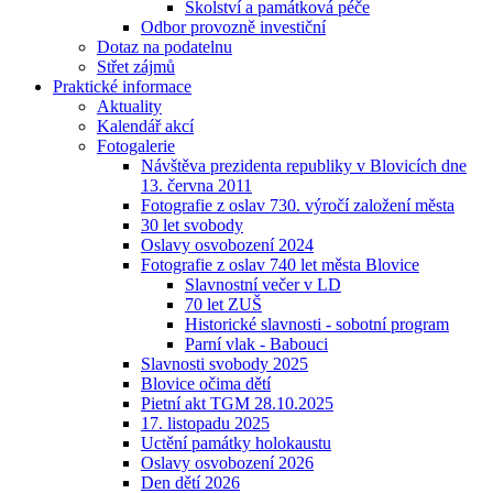
Školství a památková péče
Odbor provozně investiční
Dotaz na podatelnu
Střet zájmů
Praktické informace
Aktuality
Kalendář akcí
Fotogalerie
Návštěva prezidenta republiky v Blovicích dne
13. června 2011
Fotografie z oslav 730. výročí založení města
30 let svobody
Oslavy osvobození 2024
Fotografie z oslav 740 let města Blovice
Slavnostní večer v LD
70 let ZUŠ
Historické slavnosti - sobotní program
Parní vlak - Babouci
Slavnosti svobody 2025
Blovice očima dětí
Pietní akt TGM 28.10.2025
17. listopadu 2025
Uctění památky holokaustu
Oslavy osvobození 2026
Den dětí 2026