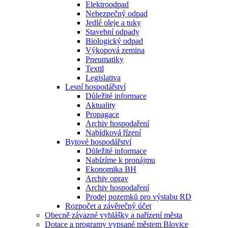
Elektroodpad
Nebezpečný odpad
Jedlé oleje a tuky
Stavební odpady
Biologický odpad
Výkopová zemina
Pneumatiky
Textil
Legislativa
Lesní hospodářství
Důležité informace
Aktuality
Propagace
Archiv hospodaření
Nabídková řízení
Bytové hospodářství
Důležité informace
Nabízíme k pronájmu
Ekonomika BH
Archiv oprav
Archiv hospodaření
Prodej pozemků pro výstabu RD
Rozpočet a závěrečný účet
Obecně závazné vyhlášky a nařízení města
Dotace a programy vypsané městem Blovice