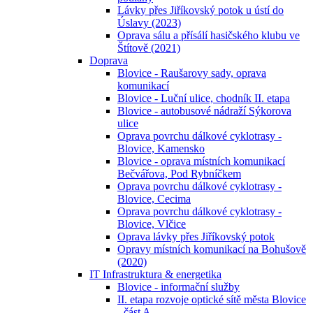
Lávky přes Jiříkovský potok u ústí do
Úslavy (2023)
Oprava sálu a přísálí hasičského klubu ve
Štítově (2021)
Doprava
Blovice - Raušarovy sady, oprava
komunikací
Blovice - Luční ulice, chodník II. etapa
Blovice - autobusové nádraží Sýkorova
ulice
Oprava povrchu dálkové cyklotrasy -
Blovice, Kamensko
Blovice - oprava místních komunikací
Bečvářova, Pod Rybníčkem
Oprava povrchu dálkové cyklotrasy -
Blovice, Cecima
Oprava povrchu dálkové cyklotrasy -
Blovice, Vlčice
Oprava lávky přes Jiříkovský potok
Opravy místních komunikací na Bohušově
(2020)
IT Infrastruktura & energetika
Blovice - informační služby
II. etapa rozvoje optické sítě města Blovice
- část A