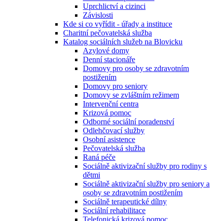
Uprchlictví a cizinci
Závislosti
Kde si co vyřídit - úřady a instituce
Charitní pečovatelská služba
Katalog sociálních služeb na Blovicku
Azylové domy
Denní stacionáře
Domovy pro osoby se zdravotním
postižením
Domovy pro seniory
Domovy se zvláštním režimem
Intervenční centra
Krizová pomoc
Odborné sociální poradenství
Odlehčovací služby
Osobní asistence
Pečovatelská služba
Raná péče
Sociálně aktivizační služby pro rodiny s
dětmi
Sociálně aktivizační služby pro seniory a
osoby se zdravotním postižením
Sociálně terapeutické dílny
Sociální rehabilitace
Telefonická krizová pomoc