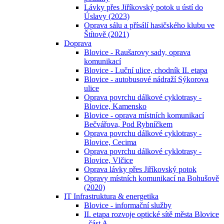
Lávky přes Jiříkovský potok u ústí do
Úslavy (2023)
Oprava sálu a přísálí hasičského klubu ve
Štítově (2021)
Doprava
Blovice - Raušarovy sady, oprava
komunikací
Blovice - Luční ulice, chodník II. etapa
Blovice - autobusové nádraží Sýkorova
ulice
Oprava povrchu dálkové cyklotrasy -
Blovice, Kamensko
Blovice - oprava místních komunikací
Bečvářova, Pod Rybníčkem
Oprava povrchu dálkové cyklotrasy -
Blovice, Cecima
Oprava povrchu dálkové cyklotrasy -
Blovice, Vlčice
Oprava lávky přes Jiříkovský potok
Opravy místních komunikací na Bohušově
(2020)
IT Infrastruktura & energetika
Blovice - informační služby
II. etapa rozvoje optické sítě města Blovice
- část A