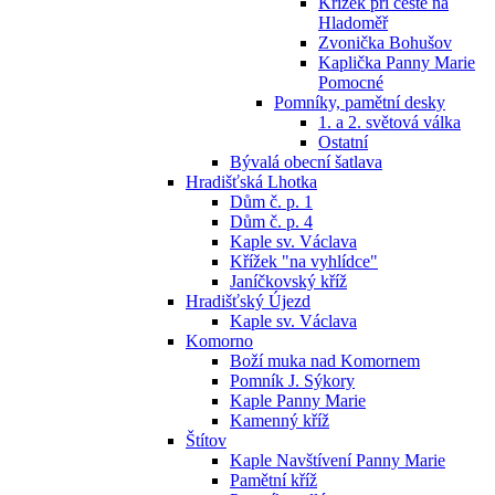
Křížek při cestě na
Hladoměř
Zvonička Bohušov
Kaplička Panny Marie
Pomocné
Pomníky, pamětní desky
1. a 2. světová válka
Ostatní
Bývalá obecní šatlava
Hradišťská Lhotka
Dům č. p. 1
Dům č. p. 4
Kaple sv. Václava
Křížek "na vyhlídce"
Janíčkovský kříž
Hradišťský Újezd
Kaple sv. Václava
Komorno
Boží muka nad Komornem
Pomník J. Sýkory
Kaple Panny Marie
Kamenný kříž
Štítov
Kaple Navštívení Panny Marie
Pamětní kříž