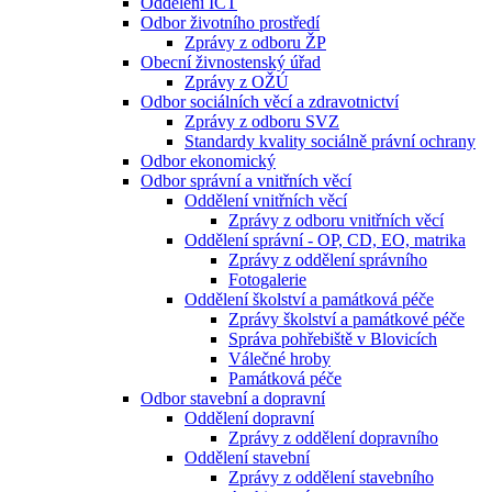
Oddělení ICT
Odbor životního prostředí
Zprávy z odboru ŽP
Obecní živnostenský úřad
Zprávy z OŽÚ
Odbor sociálních věcí a zdravotnictví
Zprávy z odboru SVZ
Standardy kvality sociálně právní ochrany
Odbor ekonomický
Odbor správní a vnitřních věcí
Oddělení vnitřních věcí
Zprávy z odboru vnitřních věcí
Oddělení správní - OP, CD, EO, matrika
Zprávy z oddělení správního
Fotogalerie
Oddělení školství a památková péče
Zprávy školství a památkové péče
Správa pohřebiště v Blovicích
Válečné hroby
Památková péče
Odbor stavební a dopravní
Oddělení dopravní
Zprávy z oddělení dopravního
Oddělení stavební
Zprávy z oddělení stavebního