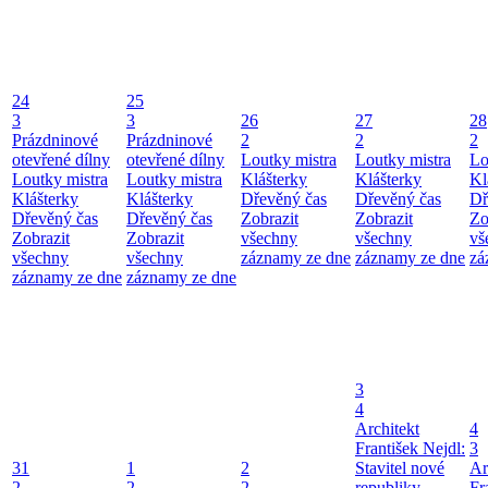
24
25
3
3
26
27
28
Prázdninové
Prázdninové
2
2
2
otevřené dílny
otevřené dílny
Loutky mistra
Loutky mistra
Lo
Loutky mistra
Loutky mistra
Klášterky
Klášterky
Kl
Klášterky
Klášterky
Dřevěný čas
Dřevěný čas
Dř
Dřevěný čas
Dřevěný čas
Zobrazit
Zobrazit
Zo
Zobrazit
Zobrazit
všechny
všechny
vš
všechny
všechny
záznamy ze dne
záznamy ze dne
zá
záznamy ze dne
záznamy ze dne
3
4
Architekt
4
František Nejdl:
3
31
1
2
Stavitel nové
Ar
2
2
2
republiky
Fr