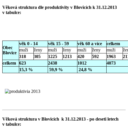
Věková struktura dle produktivity v Blovicích k 31.12.2013
v tabulce:
věk 0 - 14
věk 15 - 59
věk 60 a více
celkem
Obec
muži
ženy
muži
ženy
muži
ženy
muži
že
Blovice
318
305
1225
1213
420
592
1963
21
celkem
623
2438
1012
4073
15,3 %
59,9 %
24,8 %
Věková struktura v Blovicích k 31.12.2013 - po deseti letech
v tabulce: