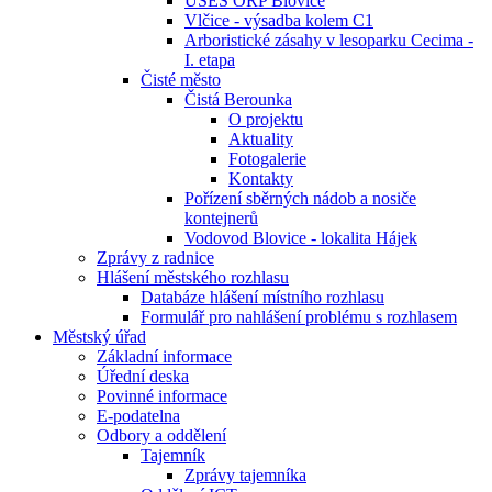
ÚSES ORP Blovice
Vlčice - výsadba kolem C1
Arboristické zásahy v lesoparku Cecima -
I. etapa
Čisté město
Čistá Berounka
O projektu
Aktuality
Fotogalerie
Kontakty
Pořízení sběrných nádob a nosiče
kontejnerů
Vodovod Blovice - lokalita Hájek
Zprávy z radnice
Hlášení městského rozhlasu
Databáze hlášení místního rozhlasu
Formulář pro nahlášení problému s rozhlasem
Městský úřad
Základní informace
Úřední deska
Povinné informace
E-podatelna
Odbory a oddělení
Tajemník
Zprávy tajemníka