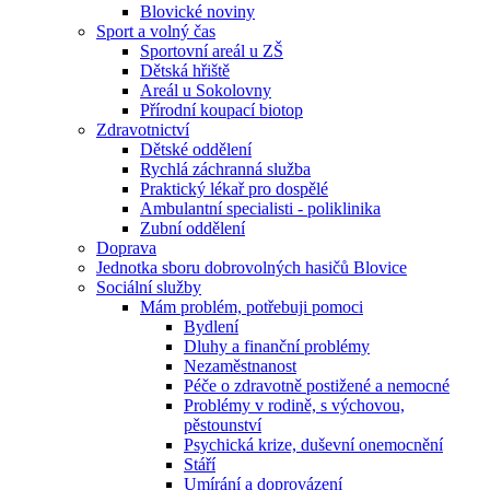
Blovické noviny
Sport a volný čas
Sportovní areál u ZŠ
Dětská hřiště
Areál u Sokolovny
Přírodní koupací biotop
Zdravotnictví
Dětské oddělení
Rychlá záchranná služba
Praktický lékař pro dospělé
Ambulantní specialisti - poliklinika
Zubní oddělení
Doprava
Jednotka sboru dobrovolných hasičů Blovice
Sociální služby
Mám problém, potřebuji pomoci
Bydlení
Dluhy a finanční problémy
Nezaměstnanost
Péče o zdravotně postižené a nemocné
Problémy v rodině, s výchovou,
pěstounství
Psychická krize, duševní onemocnění
Stáří
Umírání a doprovázení