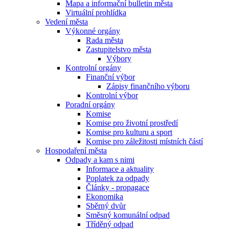
Mapa a informační bulletin města
Virtuální prohlídka
Vedení města
Výkonné orgány
Rada města
Zastupitelstvo města
Výbory
Kontrolní orgány
Finanční výbor
Zápisy finančního výboru
Kontrolní výbor
Poradní orgány
Komise
Komise pro životní prostředí
Komise pro kulturu a sport
Komise pro záležitosti místních částí
Hospodaření města
Odpady a kam s nimi
Informace a aktuality
Poplatek za odpady
Články - propagace
Ekonomika
Sběrný dvůr
Směsný komunální odpad
Tříděný odpad