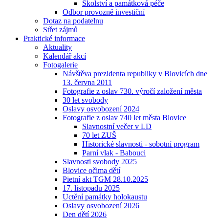
Školství a památková péče
Odbor provozně investiční
Dotaz na podatelnu
Střet zájmů
Praktické informace
Aktuality
Kalendář akcí
Fotogalerie
Návštěva prezidenta republiky v Blovicích dne
13. června 2011
Fotografie z oslav 730. výročí založení města
30 let svobody
Oslavy osvobození 2024
Fotografie z oslav 740 let města Blovice
Slavnostní večer v LD
70 let ZUŠ
Historické slavnosti - sobotní program
Parní vlak - Babouci
Slavnosti svobody 2025
Blovice očima dětí
Pietní akt TGM 28.10.2025
17. listopadu 2025
Uctění památky holokaustu
Oslavy osvobození 2026
Den dětí 2026