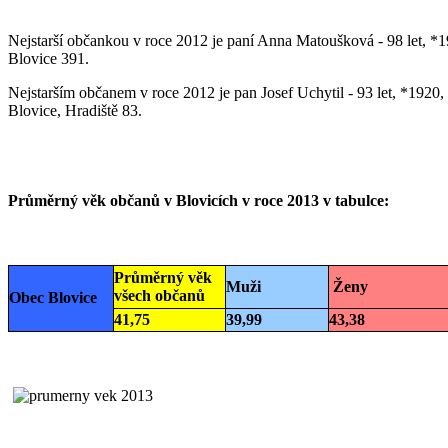
Nejstarší občankou v roce 2012 je paní Anna Matoušková - 98 let, *1
Blovice 391.
Nejstarším občanem v roce 2012 je pan Josef Uchytil - 93 let, *1920,
Blovice, Hradiště 83.
Průměrný věk občanů v Blovicích v roce 2013 v tabulce:
Průměrný věk
Muži
Ženy
všech občanů
Obec Blovice
41,75
39,99
43,38