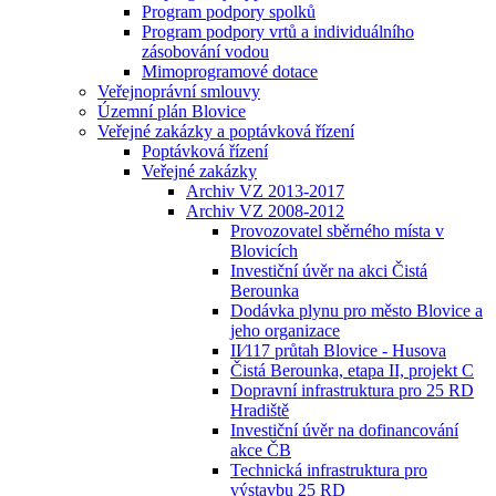
Program podpory spolků
Program podpory vrtů a individuálního
zásobování vodou
Mimoprogramové dotace
Veřejnoprávní smlouvy
Územní plán Blovice
Veřejné zakázky a poptávková řízení
Poptávková řízení
Veřejné zakázky
Archiv VZ 2013-2017
Archiv VZ 2008-2012
Provozovatel sběrného místa v
Blovicích
Investiční úvěr na akci Čistá
Berounka
Dodávka plynu pro město Blovice a
jeho organizace
II⁄117 průtah Blovice - Husova
Čistá Berounka, etapa II, projekt C
Dopravní infrastruktura pro 25 RD
Hradiště
Investiční úvěr na dofinancování
akce ČB
Technická infrastruktura pro
výstavbu 25 RD