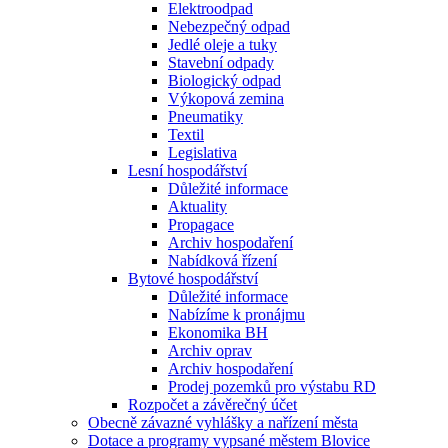
Elektroodpad
Nebezpečný odpad
Jedlé oleje a tuky
Stavební odpady
Biologický odpad
Výkopová zemina
Pneumatiky
Textil
Legislativa
Lesní hospodářství
Důležité informace
Aktuality
Propagace
Archiv hospodaření
Nabídková řízení
Bytové hospodářství
Důležité informace
Nabízíme k pronájmu
Ekonomika BH
Archiv oprav
Archiv hospodaření
Prodej pozemků pro výstabu RD
Rozpočet a závěrečný účet
Obecně závazné vyhlášky a nařízení města
Dotace a programy vypsané městem Blovice