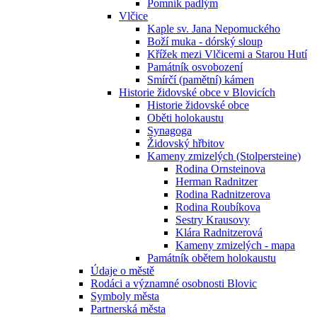
Pomník padlým
Vlčice
Kaple sv. Jana Nepomuckého
Boží muka - dórský sloup
Křížek mezi Vlčicemi a Starou Hutí
Památník osvobození
Smírčí (pamětní) kámen
Historie židovské obce v Blovicích
Historie židovské obce
Oběti holokaustu
Synagoga
Židovský hřbitov
Kameny zmizelých (Stolpersteine)
Rodina Ornsteinova
Herman Radnitzer
Rodina Radnitzerova
Rodina Roubíkova
Sestry Krausovy
Klára Radnitzerová
Kameny zmizelých - mapa
Památník obětem holokaustu
Údaje o městě
Rodáci a významné osobnosti Blovic
Symboly města
Partnerská města