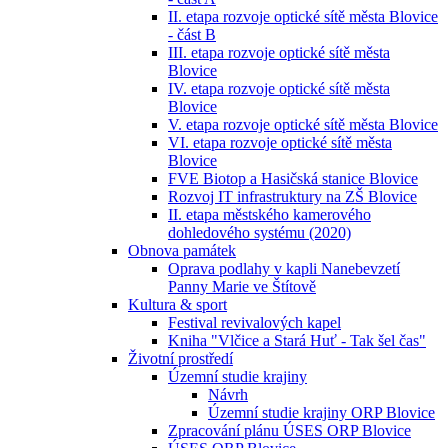
II. etapa rozvoje optické sítě města Blovice
- část B
III. etapa rozvoje optické sítě města
Blovice
IV. etapa rozvoje optické sítě města
Blovice
V. etapa rozvoje optické sítě města Blovice
VI. etapa rozvoje optické sítě města
Blovice
FVE Biotop a Hasičská stanice Blovice
Rozvoj IT infrastruktury na ZŠ Blovice
II. etapa městského kamerového
dohledového systému (2020)
Obnova památek
Oprava podlahy v kapli Nanebevzetí
Panny Marie ve Štítově
Kultura & sport
Festival revivalových kapel
Kniha "Vlčice a Stará Huť - Tak šel čas"
Životní prostředí
Územní studie krajiny
Návrh
Územní studie krajiny ORP Blovice
Zpracování plánu ÚSES ORP Blovice