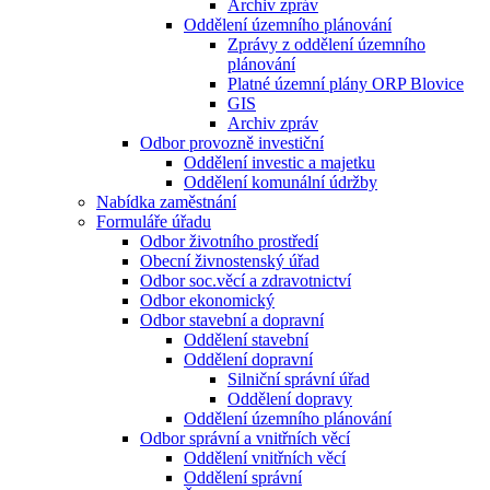
Archiv zpráv
Oddělení územního plánování
Zprávy z oddělení územního
plánování
Platné územní plány ORP Blovice
GIS
Archiv zpráv
Odbor provozně investiční
Oddělení investic a majetku
Oddělení komunální údržby
Nabídka zaměstnání
Formuláře úřadu
Odbor životního prostředí
Obecní živnostenský úřad
Odbor soc.věcí a zdravotnictví
Odbor ekonomický
Odbor stavební a dopravní
Oddělení stavební
Oddělení dopravní
Silniční správní úřad
Oddělení dopravy
Oddělení územního plánování
Odbor správní a vnitřních věcí
Oddělení vnitřních věcí
Oddělení správní