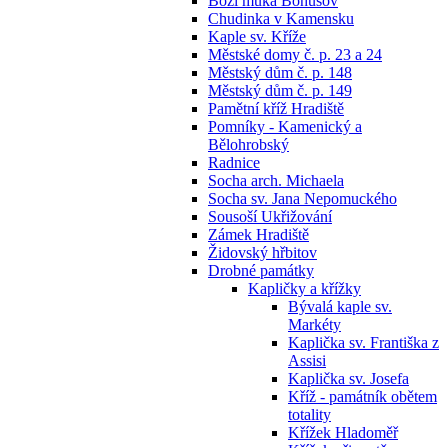
Boží muka Bohušov
Chudinka v Kamensku
Kaple sv. Kříže
Městské domy č. p. 23 a 24
Městský dům č. p. 148
Městský dům č. p. 149
Pamětní kříž Hradiště
Pomníky - Kamenický a
Bělohrobský
Radnice
Socha arch. Michaela
Socha sv. Jana Nepomuckého
Sousoší Ukřižování
Zámek Hradiště
Židovský hřbitov
Drobné památky
Kapličky a křížky
Bývalá kaple sv.
Markéty
Kaplička sv. Františka z
Assisi
Kaplička sv. Josefa
Kříž - památník obětem
totality
Křížek Hladoměř