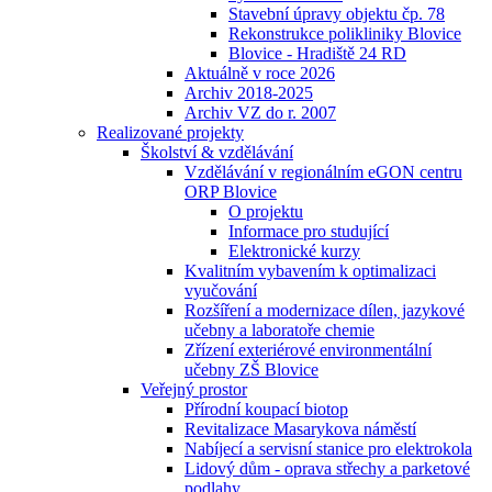
Stavební úpravy objektu čp. 78
Rekonstrukce polikliniky Blovice
Blovice - Hradiště 24 RD
Aktuálně v roce 2026
Archiv 2018-2025
Archiv VZ do r. 2007
Realizované projekty
Školství & vzdělávání
Vzdělávání v regionálním eGON centru
ORP Blovice
O projektu
Informace pro studující
Elektronické kurzy
Kvalitním vybavením k optimalizaci
vyučování
Rozšíření a modernizace dílen, jazykové
učebny a laboratoře chemie
Zřízení exteriérové environmentální
učebny ZŠ Blovice
Veřejný prostor
Přírodní koupací biotop
Revitalizace Masarykova náměstí
Nabíjecí a servisní stanice pro elektrokola
Lidový dům - oprava střechy a parketové
podlahy