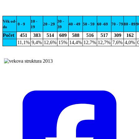
Věk od-
10 -
30 -
0 -
9
20 - 29
40 - 49
50 - 59
60 -69
70 - 79
80 - 89
9
do
19
39
Počet
451
383
514
609
588
516
517
309
162
11,1%
9,4%
12,6%
15%
14,4%
12,7%
12,7%
7,6%
4,0%