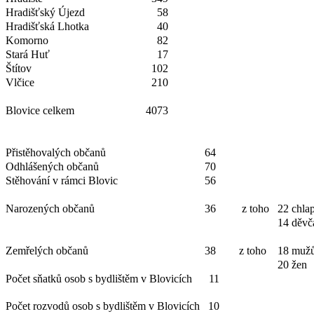
Hradišťský Újezd
58
Hradišťská Lhotka
40
Komorno
82
Stará Huť
17
Štítov
102
Vlčice
210
Blovice celkem
4073
Přistěhovalých občanů
64
Odhlášených občanů
70
Stěhování v rámci Blovic
56
Narozených občanů
36
z toho
22 chla
14 děvč
Zemřelých občanů
38
z toho
18 muž
20 žen
Počet sňatků osob s bydlištěm v Blovicích 11
Počet rozvodů osob s bydlištěm v Blovicích 10