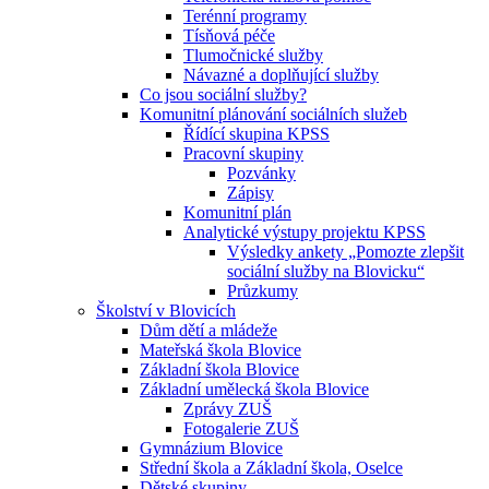
Terénní programy
Tísňová péče
Tlumočnické služby
Návazné a doplňující služby
Co jsou sociální služby?
Komunitní plánování sociálních služeb
Řídící skupina KPSS
Pracovní skupiny
Pozvánky
Zápisy
Komunitní plán
Analytické výstupy projektu KPSS
Výsledky ankety „Pomozte zlepšit
sociální služby na Blovicku“
Průzkumy
Školství v Blovicích
Dům dětí a mládeže
Mateřská škola Blovice
Základní škola Blovice
Základní umělecká škola Blovice
Zprávy ZUŠ
Fotogalerie ZUŠ
Gymnázium Blovice
Střední škola a Základní škola, Oselce
Dětské skupiny