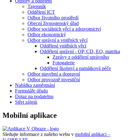
Odbory a oddělení
Tajemník
Oddělení ICT
Odbor životního prostředí
Obecní živnostenský úřad
Odbor sociálních věcí a zdravotnictví
Odbor ekonomický
Odbor správní a vnitřních věcí
Oddělení vnitřních věcí
Oddělení správní - OP, CD, EO, matrika
Zprávy z oddělení správního
Fotogalerie
Oddělení školství a památková péče
Odbor stavební a dopravní
Odbor provozně investiční
Nabídka zaměstnání
Formuláře úřadu
Dotaz na podatelnu
Střet zájmů
Mobilní aplikace
Sledujte informace z našeho webu v
mobilní aplikaci –
V OBRAZE.