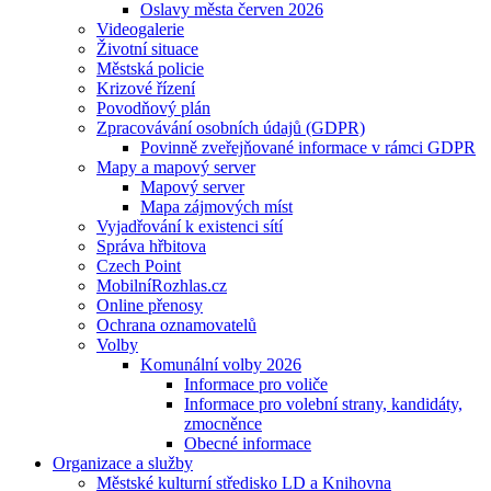
Oslavy města červen 2026
Videogalerie
Životní situace
Městská policie
Krizové řízení
Povodňový plán
Zpracovávání osobních údajů (GDPR)
Povinně zveřejňované informace v rámci GDPR
Mapy a mapový server
Mapový server
Mapa zájmových míst
Vyjadřování k existenci sítí
Správa hřbitova
Czech Point
MobilníRozhlas.cz
Online přenosy
Ochrana oznamovatelů
Volby
Komunální volby 2026
Informace pro voliče
Informace pro volební strany, kandidáty,
zmocněnce
Obecné informace
Organizace a služby
Městské kulturní středisko LD a Knihovna