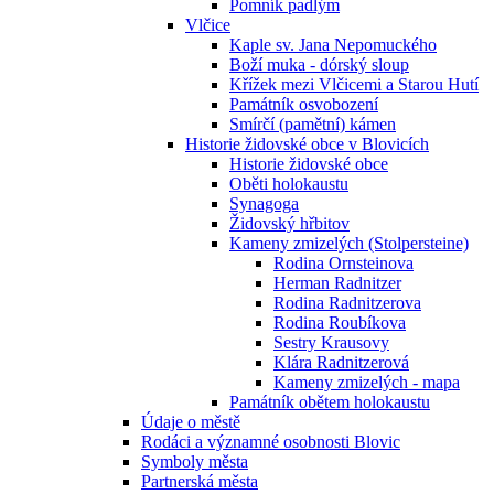
Pomník padlým
Vlčice
Kaple sv. Jana Nepomuckého
Boží muka - dórský sloup
Křížek mezi Vlčicemi a Starou Hutí
Památník osvobození
Smírčí (pamětní) kámen
Historie židovské obce v Blovicích
Historie židovské obce
Oběti holokaustu
Synagoga
Židovský hřbitov
Kameny zmizelých (Stolpersteine)
Rodina Ornsteinova
Herman Radnitzer
Rodina Radnitzerova
Rodina Roubíkova
Sestry Krausovy
Klára Radnitzerová
Kameny zmizelých - mapa
Památník obětem holokaustu
Údaje o městě
Rodáci a významné osobnosti Blovic
Symboly města
Partnerská města