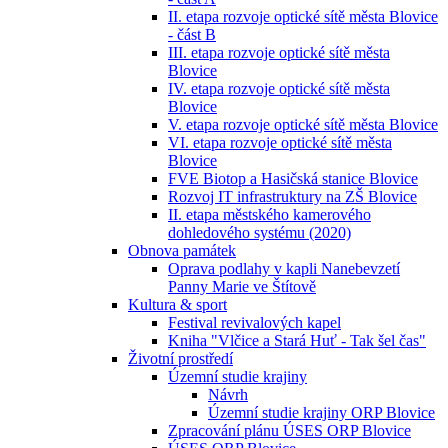
II. etapa rozvoje optické sítě města Blovice
- část B
III. etapa rozvoje optické sítě města
Blovice
IV. etapa rozvoje optické sítě města
Blovice
V. etapa rozvoje optické sítě města Blovice
VI. etapa rozvoje optické sítě města
Blovice
FVE Biotop a Hasičská stanice Blovice
Rozvoj IT infrastruktury na ZŠ Blovice
II. etapa městského kamerového
dohledového systému (2020)
Obnova památek
Oprava podlahy v kapli Nanebevzetí
Panny Marie ve Štítově
Kultura & sport
Festival revivalových kapel
Kniha "Vlčice a Stará Huť - Tak šel čas"
Životní prostředí
Územní studie krajiny
Návrh
Územní studie krajiny ORP Blovice
Zpracování plánu ÚSES ORP Blovice