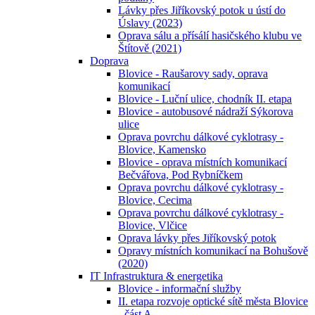
Lávky přes Jiříkovský potok u ústí do
Úslavy (2023)
Oprava sálu a přísálí hasičského klubu ve
Štítově (2021)
Doprava
Blovice - Raušarovy sady, oprava
komunikací
Blovice - Luční ulice, chodník II. etapa
Blovice - autobusové nádraží Sýkorova
ulice
Oprava povrchu dálkové cyklotrasy -
Blovice, Kamensko
Blovice - oprava místních komunikací
Bečvářova, Pod Rybníčkem
Oprava povrchu dálkové cyklotrasy -
Blovice, Cecima
Oprava povrchu dálkové cyklotrasy -
Blovice, Vlčice
Oprava lávky přes Jiříkovský potok
Opravy místních komunikací na Bohušově
(2020)
IT Infrastruktura & energetika
Blovice - informační služby
II. etapa rozvoje optické sítě města Blovice
- část A