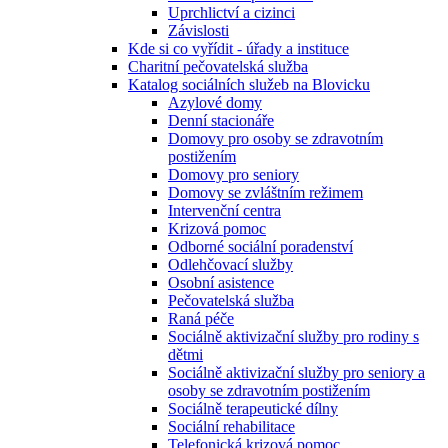
Uprchlictví a cizinci
Závislosti
Kde si co vyřídit - úřady a instituce
Charitní pečovatelská služba
Katalog sociálních služeb na Blovicku
Azylové domy
Denní stacionáře
Domovy pro osoby se zdravotním
postižením
Domovy pro seniory
Domovy se zvláštním režimem
Intervenční centra
Krizová pomoc
Odborné sociální poradenství
Odlehčovací služby
Osobní asistence
Pečovatelská služba
Raná péče
Sociálně aktivizační služby pro rodiny s
dětmi
Sociálně aktivizační služby pro seniory a
osoby se zdravotním postižením
Sociálně terapeutické dílny
Sociální rehabilitace
Telefonická krizová pomoc