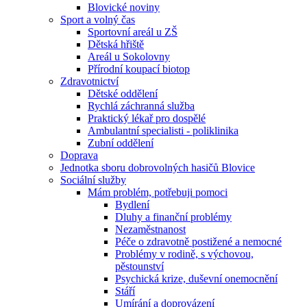
Blovické noviny
Sport a volný čas
Sportovní areál u ZŠ
Dětská hřiště
Areál u Sokolovny
Přírodní koupací biotop
Zdravotnictví
Dětské oddělení
Rychlá záchranná služba
Praktický lékař pro dospělé
Ambulantní specialisti - poliklinika
Zubní oddělení
Doprava
Jednotka sboru dobrovolných hasičů Blovice
Sociální služby
Mám problém, potřebuji pomoci
Bydlení
Dluhy a finanční problémy
Nezaměstnanost
Péče o zdravotně postižené a nemocné
Problémy v rodině, s výchovou,
pěstounství
Psychická krize, duševní onemocnění
Stáří
Umírání a doprovázení