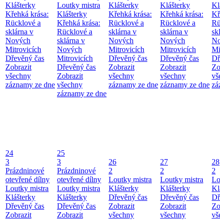
Klášterky
Loutky mistra
Klášterky
Klášterky
Kl
Křehká krása:
Klášterky
Křehká krása:
Křehká krása:
Kř
Rücklové a
Křehká krása:
Rücklové a
Rücklové a
Rü
sklárna v
Rücklové a
sklárna v
sklárna v
sk
Nových
sklárna v
Nových
Nových
No
Mitrovicích
Nových
Mitrovicích
Mitrovicích
Mi
Dřevěný čas
Mitrovicích
Dřevěný čas
Dřevěný čas
Dř
Zobrazit
Dřevěný čas
Zobrazit
Zobrazit
Zo
všechny
Zobrazit
všechny
všechny
vš
záznamy ze dne
všechny
záznamy ze dne
záznamy ze dne
zá
záznamy ze dne
24
25
3
3
26
27
28
Prázdninové
Prázdninové
2
2
2
otevřené dílny
otevřené dílny
Loutky mistra
Loutky mistra
Lo
Loutky mistra
Loutky mistra
Klášterky
Klášterky
Kl
Klášterky
Klášterky
Dřevěný čas
Dřevěný čas
Dř
Dřevěný čas
Dřevěný čas
Zobrazit
Zobrazit
Zo
Zobrazit
Zobrazit
všechny
všechny
vš