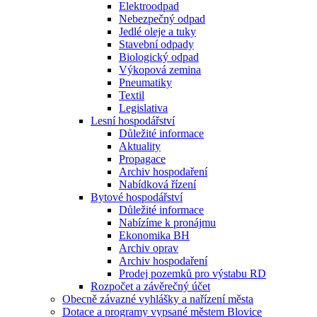
Elektroodpad
Nebezpečný odpad
Jedlé oleje a tuky
Stavební odpady
Biologický odpad
Výkopová zemina
Pneumatiky
Textil
Legislativa
Lesní hospodářství
Důležité informace
Aktuality
Propagace
Archiv hospodaření
Nabídková řízení
Bytové hospodářství
Důležité informace
Nabízíme k pronájmu
Ekonomika BH
Archiv oprav
Archiv hospodaření
Prodej pozemků pro výstabu RD
Rozpočet a závěrečný účet
Obecně závazné vyhlášky a nařízení města
Dotace a programy vypsané městem Blovice