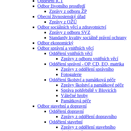
Oddělení ICT
Odbor životního prostředí
Zprávy z odboru ŽP
Obecní živnostenský úřad
Zprávy z OŽÚ
Odbor sociálních věcí a zdravotnictví
Zprávy z odboru SVZ
Standardy kvality sociálně právní ochrany
Odbor ekonomický
Odbor správní a vnitřních věcí
Oddělení vnitřních věcí
Zprávy z odboru vnitřních věcí
Oddělení správní - OP, CD, EO, matrika
Zprávy z oddělení správního
Fotogalerie
Oddělení školství a památková péče
Zprávy školství a památkové péče
Správa pohřebiště v Blovicích
Válečné hroby
Památková péče
Odbor stavební a dopravní
Oddělení dopravní
Zprávy z oddělení dopravního
Oddělení stavební
Zprávy z oddělení stavebního