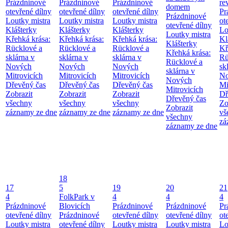
Prázdninové
Prázdninové
Prázdninové
re
domem
otevřené dílny
otevřené dílny
otevřené dílny
Pr
Prázdninové
Loutky mistra
Loutky mistra
Loutky mistra
ot
otevřené dílny
Klášterky
Klášterky
Klášterky
Lo
Loutky mistra
Křehká krása:
Křehká krása:
Křehká krása:
Kl
Klášterky
Rücklové a
Rücklové a
Rücklové a
Kř
Křehká krása:
sklárna v
sklárna v
sklárna v
Rü
Rücklové a
Nových
Nových
Nových
sk
sklárna v
Mitrovicích
Mitrovicích
Mitrovicích
No
Nových
Dřevěný čas
Dřevěný čas
Dřevěný čas
Mi
Mitrovicích
Zobrazit
Zobrazit
Zobrazit
Dř
Dřevěný čas
všechny
všechny
všechny
Zo
Zobrazit
záznamy ze dne
záznamy ze dne
záznamy ze dne
vš
všechny
zá
záznamy ze dne
18
17
5
19
20
21
4
FolkPark v
4
4
4
Prázdninové
Blovicích
Prázdninové
Prázdninové
Pr
otevřené dílny
Prázdninové
otevřené dílny
otevřené dílny
ot
Loutky mistra
otevřené dílny
Loutky mistra
Loutky mistra
Lo