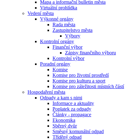
Mapa a informační bulletin města
Virtuální prohlídka
Vedení města
Výkonné orgány
Rada města
Zastupitelstvo města
Výbory
Kontrolní orgány
Finanční výbor
Zápisy finančního výboru
Kontrolní výbor
Poradní orgány
Komise
Komise pro životní prostředí
Komise pro kulturu a sport
Komise pro záležitosti místních částí
Hospodaření města
Odpady a kam s nimi
Informace a aktuality
Poplatek za odpady
Články - propagace
Ekonomika
Sběrný dvůr
Směsný komunální odpad
Tříděný odpad