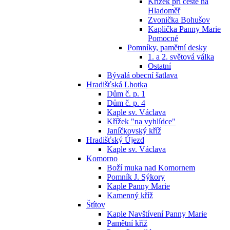
Křížek při cestě na
Hladoměř
Zvonička Bohušov
Kaplička Panny Marie
Pomocné
Pomníky, pamětní desky
1. a 2. světová válka
Ostatní
Bývalá obecní šatlava
Hradišťská Lhotka
Dům č. p. 1
Dům č. p. 4
Kaple sv. Václava
Křížek "na vyhlídce"
Janíčkovský kříž
Hradišťský Újezd
Kaple sv. Václava
Komorno
Boží muka nad Komornem
Pomník J. Sýkory
Kaple Panny Marie
Kamenný kříž
Štítov
Kaple Navštívení Panny Marie
Pamětní kříž