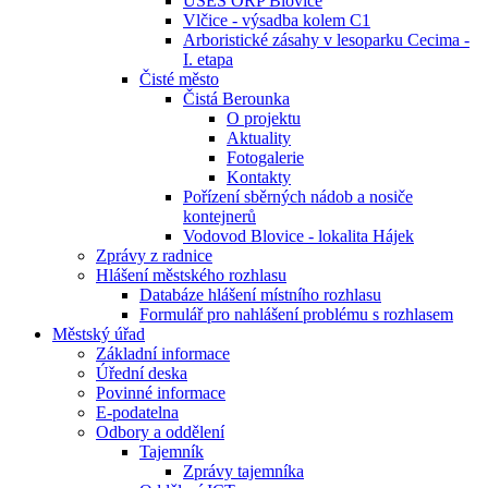
ÚSES ORP Blovice
Vlčice - výsadba kolem C1
Arboristické zásahy v lesoparku Cecima -
I. etapa
Čisté město
Čistá Berounka
O projektu
Aktuality
Fotogalerie
Kontakty
Pořízení sběrných nádob a nosiče
kontejnerů
Vodovod Blovice - lokalita Hájek
Zprávy z radnice
Hlášení městského rozhlasu
Databáze hlášení místního rozhlasu
Formulář pro nahlášení problému s rozhlasem
Městský úřad
Základní informace
Úřední deska
Povinné informace
E-podatelna
Odbory a oddělení
Tajemník
Zprávy tajemníka