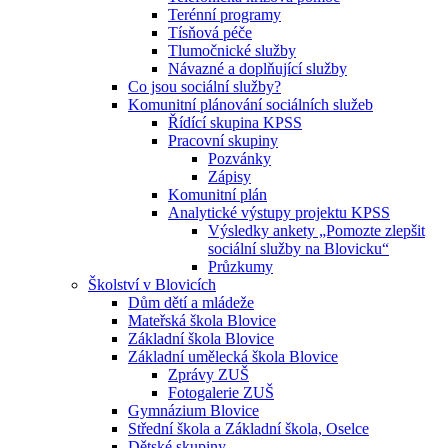
Terénní programy
Tísňová péče
Tlumočnické služby
Návazné a doplňující služby
Co jsou sociální služby?
Komunitní plánování sociálních služeb
Řídící skupina KPSS
Pracovní skupiny
Pozvánky
Zápisy
Komunitní plán
Analytické výstupy projektu KPSS
Výsledky ankety „Pomozte zlepšit
sociální služby na Blovicku“
Průzkumy
Školství v Blovicích
Dům dětí a mládeže
Mateřská škola Blovice
Základní škola Blovice
Základní umělecká škola Blovice
Zprávy ZUŠ
Fotogalerie ZUŠ
Gymnázium Blovice
Střední škola a Základní škola, Oselce
Dětské skupiny