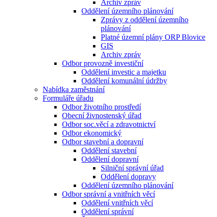
Archiv zpráv
Oddělení územního plánování
Zprávy z oddělení územního
plánování
Platné územní plány ORP Blovice
GIS
Archiv zpráv
Odbor provozně investiční
Oddělení investic a majetku
Oddělení komunální údržby
Nabídka zaměstnání
Formuláře úřadu
Odbor životního prostředí
Obecní živnostenský úřad
Odbor soc.věcí a zdravotnictví
Odbor ekonomický
Odbor stavební a dopravní
Oddělení stavební
Oddělení dopravní
Silniční správní úřad
Oddělení dopravy
Oddělení územního plánování
Odbor správní a vnitřních věcí
Oddělení vnitřních věcí
Oddělení správní