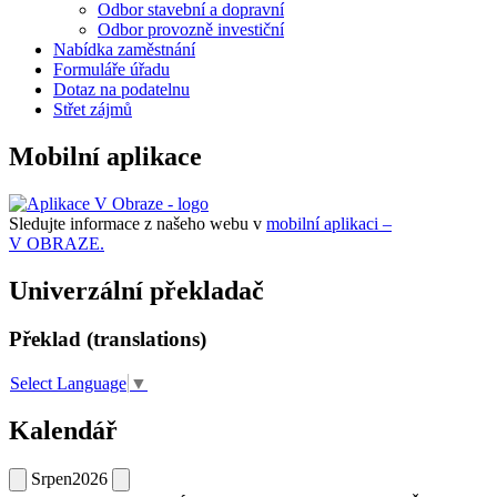
Odbor stavební a dopravní
Odbor provozně investiční
Nabídka zaměstnání
Formuláře úřadu
Dotaz na podatelnu
Střet zájmů
Mobilní aplikace
Sledujte informace z našeho webu v
mobilní aplikaci –
V OBRAZE.
Univerzální překladač
Překlad (translations)
Select Language
▼
Kalendář
Srpen
2026