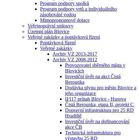
Program podpory spolků
Program podpory vrtů a individuálního
zásobování vodou
Mimoprogramové dotace
Veřejnoprávní smlouvy
Územní plán Blovice
Veřejné zakázky a poptávková řízení
Poptávková řízení
Veřejné zakázky
Archiv VZ 2013-2017
Archiv VZ 2008-2012
Provozovatel sběrného místa v
Blovicích
Investiční úvěr na akci Čistá
Berounka
Dodávka plynu pro město Blovice a
jeho organizace
II⁄117 průtah Blovice - Husova
Čistá Berounka, etapa II, projekt C
Dopravní infrastruktura pro 25 RD
Hradiště
Investiční úvěr na dofinancování
akce ČB
Technická infrastruktura pro
výstavbu 25 RD