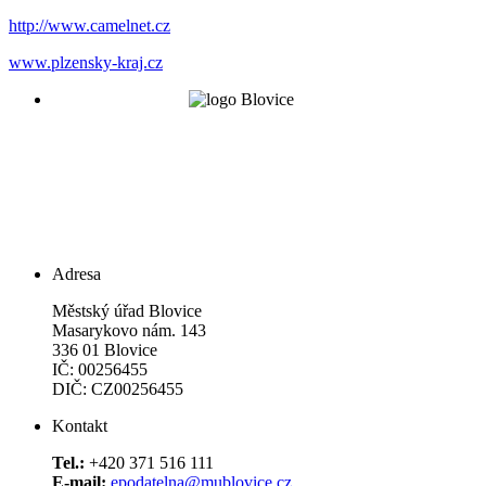
http://www.camelnet.cz
www.plzensky-kraj.cz
Adresa
Městský úřad Blovice
Masarykovo nám. 143
336 01 Blovice
IČ: 00256455
DIČ: CZ00256455
Kontakt
Tel.:
+420 371 516 111
E-mail:
epodatelna@mublovice.cz