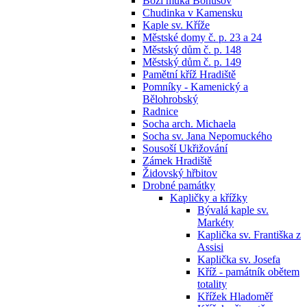
Boží muka Bohušov
Chudinka v Kamensku
Kaple sv. Kříže
Městské domy č. p. 23 a 24
Městský dům č. p. 148
Městský dům č. p. 149
Pamětní kříž Hradiště
Pomníky - Kamenický a
Bělohrobský
Radnice
Socha arch. Michaela
Socha sv. Jana Nepomuckého
Sousoší Ukřižování
Zámek Hradiště
Židovský hřbitov
Drobné památky
Kapličky a křížky
Bývalá kaple sv.
Markéty
Kaplička sv. Františka z
Assisi
Kaplička sv. Josefa
Kříž - památník obětem
totality
Křížek Hladoměř