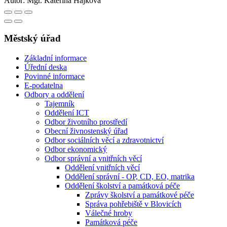
Autor:
Mgr. Kateřina Hájková
Městský úřad
Základní informace
Úřední deska
Povinné informace
E-podatelna
Odbory a oddělení
Tajemník
Oddělení ICT
Odbor životního prostředí
Obecní živnostenský úřad
Odbor sociálních věcí a zdravotnictví
Odbor ekonomický
Odbor správní a vnitřních věcí
Oddělení vnitřních věcí
Oddělení správní - OP, CD, EO, matrika
Oddělení školství a památková péče
Zprávy školství a památkové péče
Správa pohřebiště v Blovicích
Válečné hroby
Památková péče