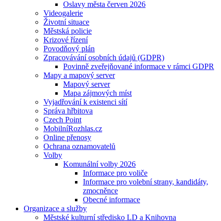
Oslavy města červen 2026
Videogalerie
Životní situace
Městská policie
Krizové řízení
Povodňový plán
Zpracovávání osobních údajů (GDPR)
Povinně zveřejňované informace v rámci GDPR
Mapy a mapový server
Mapový server
Mapa zájmových míst
Vyjadřování k existenci sítí
Správa hřbitova
Czech Point
MobilníRozhlas.cz
Online přenosy
Ochrana oznamovatelů
Volby
Komunální volby 2026
Informace pro voliče
Informace pro volební strany, kandidáty,
zmocněnce
Obecné informace
Organizace a služby
Městské kulturní středisko LD a Knihovna