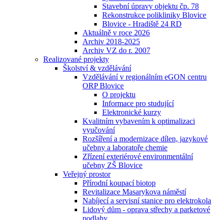
Stavební úpravy objektu čp. 78
Rekonstrukce polikliniky Blovice
Blovice - Hradiště 24 RD
Aktuálně v roce 2026
Archiv 2018-2025
Archiv VZ do r. 2007
Realizované projekty
Školství & vzdělávání
Vzdělávání v regionálním eGON centru
ORP Blovice
O projektu
Informace pro studující
Elektronické kurzy
Kvalitním vybavením k optimalizaci
vyučování
Rozšíření a modernizace dílen, jazykové
učebny a laboratoře chemie
Zřízení exteriérové environmentální
učebny ZŠ Blovice
Veřejný prostor
Přírodní koupací biotop
Revitalizace Masarykova náměstí
Nabíjecí a servisní stanice pro elektrokola
Lidový dům - oprava střechy a parketové
podlahy