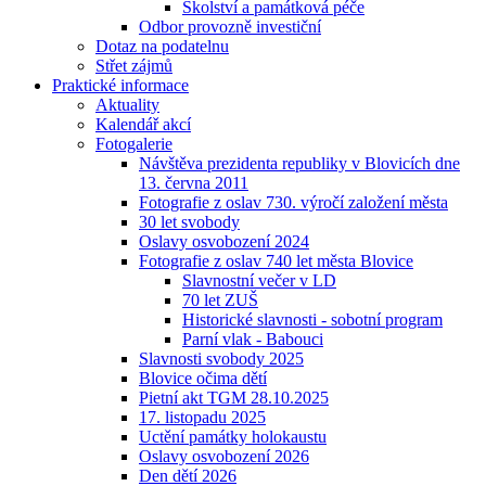
Školství a památková péče
Odbor provozně investiční
Dotaz na podatelnu
Střet zájmů
Praktické informace
Aktuality
Kalendář akcí
Fotogalerie
Návštěva prezidenta republiky v Blovicích dne
13. června 2011
Fotografie z oslav 730. výročí založení města
30 let svobody
Oslavy osvobození 2024
Fotografie z oslav 740 let města Blovice
Slavnostní večer v LD
70 let ZUŠ
Historické slavnosti - sobotní program
Parní vlak - Babouci
Slavnosti svobody 2025
Blovice očima dětí
Pietní akt TGM 28.10.2025
17. listopadu 2025
Uctění památky holokaustu
Oslavy osvobození 2026
Den dětí 2026