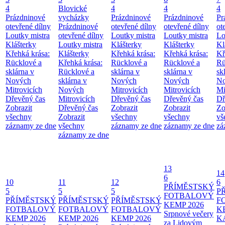
4
Blovické
4
4
4
Prázdninové
vycházky
Prázdninové
Prázdninové
Pr
otevřené dílny
Prázdninové
otevřené dílny
otevřené dílny
ot
Loutky mistra
otevřené dílny
Loutky mistra
Loutky mistra
Lo
Klášterky
Loutky mistra
Klášterky
Klášterky
Kl
Křehká krása:
Klášterky
Křehká krása:
Křehká krása:
Kř
Rücklové a
Křehká krása:
Rücklové a
Rücklové a
Rü
sklárna v
Rücklové a
sklárna v
sklárna v
sk
Nových
sklárna v
Nových
Nových
No
Mitrovicích
Nových
Mitrovicích
Mitrovicích
Mi
Dřevěný čas
Mitrovicích
Dřevěný čas
Dřevěný čas
Dř
Zobrazit
Dřevěný čas
Zobrazit
Zobrazit
Zo
všechny
Zobrazit
všechny
všechny
vš
záznamy ze dne
všechny
záznamy ze dne
záznamy ze dne
zá
záznamy ze dne
13
14
6
10
11
12
6
PŘÍMĚSTSKÝ
5
5
5
P
FOTBALOVÝ
PŘÍMĚSTSKÝ
PŘÍMĚSTSKÝ
PŘÍMĚSTSKÝ
F
KEMP 2026
FOTBALOVÝ
FOTBALOVÝ
FOTBALOVÝ
K
Srpnové večery
KEMP 2026
KEMP 2026
KEMP 2026
K
za Lidovým