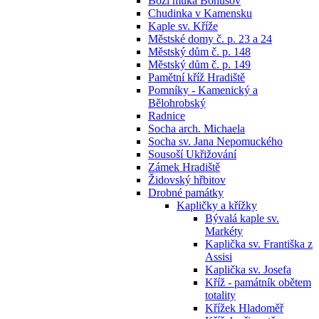
Boží muka Bohušov
Chudinka v Kamensku
Kaple sv. Kříže
Městské domy č. p. 23 a 24
Městský dům č. p. 148
Městský dům č. p. 149
Pamětní kříž Hradiště
Pomníky - Kamenický a
Bělohrobský
Radnice
Socha arch. Michaela
Socha sv. Jana Nepomuckého
Sousoší Ukřižování
Zámek Hradiště
Židovský hřbitov
Drobné památky
Kapličky a křížky
Bývalá kaple sv.
Markéty
Kaplička sv. Františka z
Assisi
Kaplička sv. Josefa
Kříž - památník obětem
totality
Křížek Hladoměř