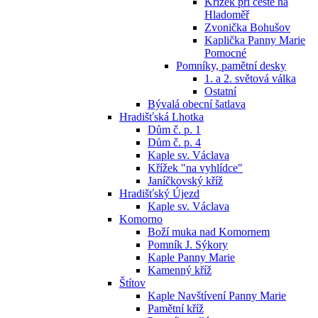
Křížek při cestě na
Hladoměř
Zvonička Bohušov
Kaplička Panny Marie
Pomocné
Pomníky, pamětní desky
1. a 2. světová válka
Ostatní
Bývalá obecní šatlava
Hradišťská Lhotka
Dům č. p. 1
Dům č. p. 4
Kaple sv. Václava
Křížek "na vyhlídce"
Janíčkovský kříž
Hradišťský Újezd
Kaple sv. Václava
Komorno
Boží muka nad Komornem
Pomník J. Sýkory
Kaple Panny Marie
Kamenný kříž
Štítov
Kaple Navštívení Panny Marie
Pamětní kříž