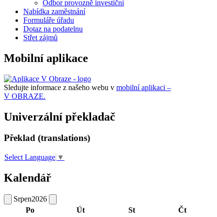
Odbor provozně investiční
Nabídka zaměstnání
Formuláře úřadu
Dotaz na podatelnu
Střet zájmů
Mobilní aplikace
Sledujte informace z našeho webu v
mobilní aplikaci –
V OBRAZE.
Univerzální překladač
Překlad (translations)
Select Language
▼
Kalendář
Srpen
2026
Po
Út
St
Čt