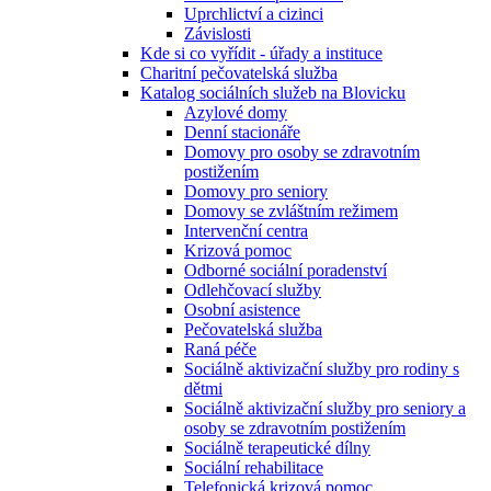
Uprchlictví a cizinci
Závislosti
Kde si co vyřídit - úřady a instituce
Charitní pečovatelská služba
Katalog sociálních služeb na Blovicku
Azylové domy
Denní stacionáře
Domovy pro osoby se zdravotním
postižením
Domovy pro seniory
Domovy se zvláštním režimem
Intervenční centra
Krizová pomoc
Odborné sociální poradenství
Odlehčovací služby
Osobní asistence
Pečovatelská služba
Raná péče
Sociálně aktivizační služby pro rodiny s
dětmi
Sociálně aktivizační služby pro seniory a
osoby se zdravotním postižením
Sociálně terapeutické dílny
Sociální rehabilitace
Telefonická krizová pomoc