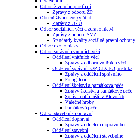
Oddělení ICT
Odbor životního prostředí
Zprávy z odboru ŽP
Obecní živnostenský úřad
Zprávy z OŽÚ
Odbor sociálních věcí a zdravotnictví
Zprávy z odboru SVZ
Standardy kvality sociálně právní ochrany
Odbor ekonomický
Odbor správní a vnitřních věcí
Oddělení vnitřních věcí
Zprávy z odboru vnitřních věcí
Oddělení správní - OP, CD, EO, matrika
Zprávy z oddělení správního
Fotogalerie
Oddělení školství a památková péče
Zprávy školství a památkové péče
Správa pohřebiště v Blovicích
Válečné hroby
Památková péče
Odbor stavební a dopravní
Oddělení dopravní
Zprávy z oddělení dopravního
Oddělení stavební
Zprávy z oddělení stavebního