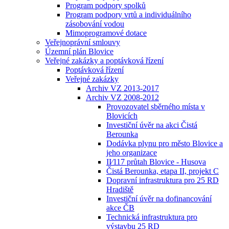
Program podpory spolků
Program podpory vrtů a individuálního
zásobování vodou
Mimoprogramové dotace
Veřejnoprávní smlouvy
Územní plán Blovice
Veřejné zakázky a poptávková řízení
Poptávková řízení
Veřejné zakázky
Archiv VZ 2013-2017
Archiv VZ 2008-2012
Provozovatel sběrného místa v
Blovicích
Investiční úvěr na akci Čistá
Berounka
Dodávka plynu pro město Blovice a
jeho organizace
II⁄117 průtah Blovice - Husova
Čistá Berounka, etapa II, projekt C
Dopravní infrastruktura pro 25 RD
Hradiště
Investiční úvěr na dofinancování
akce ČB
Technická infrastruktura pro
výstavbu 25 RD