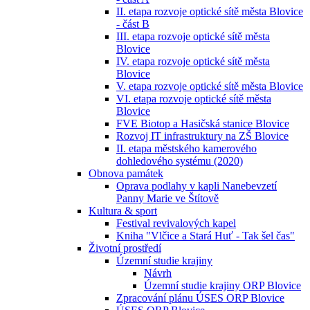
II. etapa rozvoje optické sítě města Blovice
- část B
III. etapa rozvoje optické sítě města
Blovice
IV. etapa rozvoje optické sítě města
Blovice
V. etapa rozvoje optické sítě města Blovice
VI. etapa rozvoje optické sítě města
Blovice
FVE Biotop a Hasičská stanice Blovice
Rozvoj IT infrastruktury na ZŠ Blovice
II. etapa městského kamerového
dohledového systému (2020)
Obnova památek
Oprava podlahy v kapli Nanebevzetí
Panny Marie ve Štítově
Kultura & sport
Festival revivalových kapel
Kniha "Vlčice a Stará Huť - Tak šel čas"
Životní prostředí
Územní studie krajiny
Návrh
Územní studie krajiny ORP Blovice
Zpracování plánu ÚSES ORP Blovice