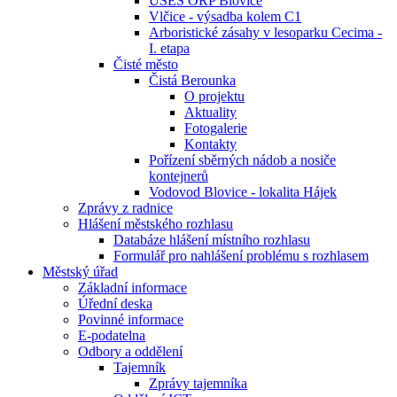
ÚSES ORP Blovice
Vlčice - výsadba kolem C1
Arboristické zásahy v lesoparku Cecima -
I. etapa
Čisté město
Čistá Berounka
O projektu
Aktuality
Fotogalerie
Kontakty
Pořízení sběrných nádob a nosiče
kontejnerů
Vodovod Blovice - lokalita Hájek
Zprávy z radnice
Hlášení městského rozhlasu
Databáze hlášení místního rozhlasu
Formulář pro nahlášení problému s rozhlasem
Městský úřad
Základní informace
Úřední deska
Povinné informace
E-podatelna
Odbory a oddělení
Tajemník
Zprávy tajemníka