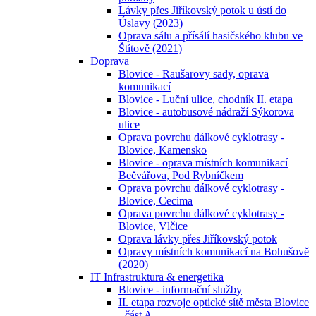
Lávky přes Jiříkovský potok u ústí do
Úslavy (2023)
Oprava sálu a přísálí hasičského klubu ve
Štítově (2021)
Doprava
Blovice - Raušarovy sady, oprava
komunikací
Blovice - Luční ulice, chodník II. etapa
Blovice - autobusové nádraží Sýkorova
ulice
Oprava povrchu dálkové cyklotrasy -
Blovice, Kamensko
Blovice - oprava místních komunikací
Bečvářova, Pod Rybníčkem
Oprava povrchu dálkové cyklotrasy -
Blovice, Cecima
Oprava povrchu dálkové cyklotrasy -
Blovice, Vlčice
Oprava lávky přes Jiříkovský potok
Opravy místních komunikací na Bohušově
(2020)
IT Infrastruktura & energetika
Blovice - informační služby
II. etapa rozvoje optické sítě města Blovice
- část A