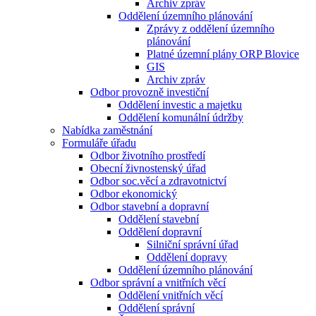
Archiv zpráv
Oddělení územního plánování
Zprávy z oddělení územního
plánování
Platné územní plány ORP Blovice
GIS
Archiv zpráv
Odbor provozně investiční
Oddělení investic a majetku
Oddělení komunální údržby
Nabídka zaměstnání
Formuláře úřadu
Odbor životního prostředí
Obecní živnostenský úřad
Odbor soc.věcí a zdravotnictví
Odbor ekonomický
Odbor stavební a dopravní
Oddělení stavební
Oddělení dopravní
Silniční správní úřad
Oddělení dopravy
Oddělení územního plánování
Odbor správní a vnitřních věcí
Oddělení vnitřních věcí
Oddělení správní