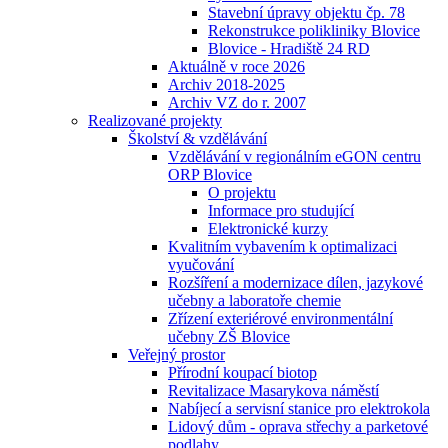
Stavební úpravy objektu čp. 78
Rekonstrukce polikliniky Blovice
Blovice - Hradiště 24 RD
Aktuálně v roce 2026
Archiv 2018-2025
Archiv VZ do r. 2007
Realizované projekty
Školství & vzdělávání
Vzdělávání v regionálním eGON centru
ORP Blovice
O projektu
Informace pro studující
Elektronické kurzy
Kvalitním vybavením k optimalizaci
vyučování
Rozšíření a modernizace dílen, jazykové
učebny a laboratoře chemie
Zřízení exteriérové environmentální
učebny ZŠ Blovice
Veřejný prostor
Přírodní koupací biotop
Revitalizace Masarykova náměstí
Nabíjecí a servisní stanice pro elektrokola
Lidový dům - oprava střechy a parketové
podlahy