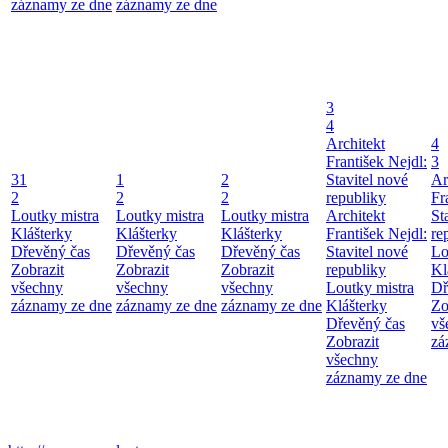
záznamy ze dne
záznamy ze dne
3
4
Architekt
4
František Nejdl:
3
31
1
2
Stavitel nové
Ar
2
2
2
republiky
Fr
Loutky mistra
Loutky mistra
Loutky mistra
Architekt
St
Klášterky
Klášterky
Klášterky
František Nejdl:
re
Dřevěný čas
Dřevěný čas
Dřevěný čas
Stavitel nové
Lo
Zobrazit
Zobrazit
Zobrazit
republiky
Kl
všechny
všechny
všechny
Loutky mistra
Dř
záznamy ze dne
záznamy ze dne
záznamy ze dne
Klášterky
Zo
Dřevěný čas
vš
Zobrazit
zá
všechny
záznamy ze dne