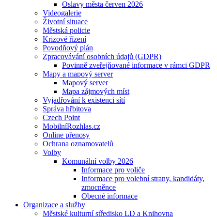
Oslavy města červen 2026
Videogalerie
Životní situace
Městská policie
Krizové řízení
Povodňový plán
Zpracovávání osobních údajů (GDPR)
Povinně zveřejňované informace v rámci GDPR
Mapy a mapový server
Mapový server
Mapa zájmových míst
Vyjadřování k existenci sítí
Správa hřbitova
Czech Point
MobilníRozhlas.cz
Online přenosy
Ochrana oznamovatelů
Volby
Komunální volby 2026
Informace pro voliče
Informace pro volební strany, kandidáty,
zmocněnce
Obecné informace
Organizace a služby
Městské kulturní středisko LD a Knihovna