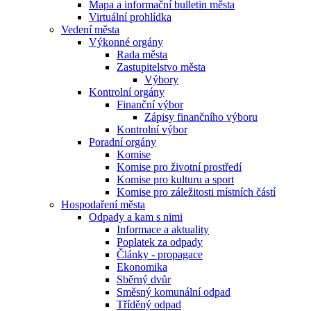
Mapa a informační bulletin města
Virtuální prohlídka
Vedení města
Výkonné orgány
Rada města
Zastupitelstvo města
Výbory
Kontrolní orgány
Finanční výbor
Zápisy finančního výboru
Kontrolní výbor
Poradní orgány
Komise
Komise pro životní prostředí
Komise pro kulturu a sport
Komise pro záležitosti místních částí
Hospodaření města
Odpady a kam s nimi
Informace a aktuality
Poplatek za odpady
Články - propagace
Ekonomika
Sběrný dvůr
Směsný komunální odpad
Tříděný odpad