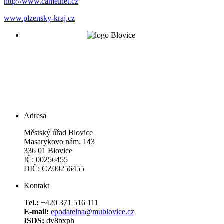
http://www.camelnet.cz
www.plzensky-kraj.cz
Adresa
Městský úřad Blovice
Masarykovo nám. 143
336 01 Blovice
IČ: 00256455
DIČ: CZ00256455
Kontakt
Tel.:
+420 371 516 111
E-mail:
epodatelna@mublovice.cz
ISDS:
dv8bxph