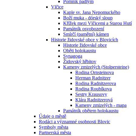
Pomník padlým
Vlčice
Kaple sv. Jana Nepomuckého
Boží muka - dórský sloup
Křížek mezi Vlčicemi a Starou Hutí
Památník osvobození
Smírčí (pamětní) kámen
Historie židovské obce v Blovicích
Historie židovské obce
Oběti holokaustu
Synagoga
Židovský hřbitov
Kameny zmizelých (Stolpersteine)
Rodina Ornsteinova
Herman Radnitzer
Rodina Radnitzerova
Rodina Roubíkova
Sestry Krausovy
Klára Radnitzerová
Kameny zmizelých - mapa
Památník obětem holokaustu
Údaje o městě
Rodáci a významné osobnosti Blovic
Symboly města
Partnerská města