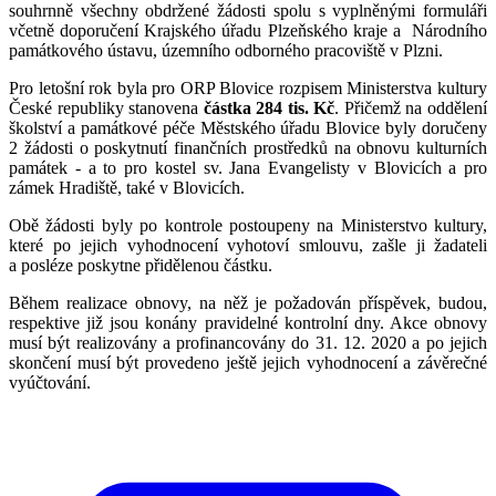
souhrnně všechny obdržené žádosti spolu s vyplněnými formuláři
včetně doporučení Krajského úřadu Plzeňského kraje a Národního
památkového ústavu, územního odborného pracoviště v Plzni.
Pro letošní rok byla pro ORP Blovice rozpisem Ministerstva kultury
České republiky stanovena
částka 284 tis. Kč
. Přičemž na oddělení
školství a památkové péče Městského úřadu Blovice byly doručeny
2 žádosti o poskytnutí finančních prostředků na obnovu kulturních
památek - a to pro kostel sv. Jana Evangelisty v Blovicích a pro
zámek Hradiště, také v Blovicích.
Obě žádosti byly po kontrole postoupeny na Ministerstvo kultury,
které po jejich vyhodnocení vyhotoví smlouvu, zašle ji žadateli
a posléze poskytne přidělenou částku.
Během realizace obnovy, na něž je požadován příspěvek, budou,
respektive již jsou konány pravidelné kontrolní dny. Akce obnovy
musí být realizovány a profinancovány do 31. 12. 2020 a po jejich
skončení musí být provedeno ještě jejich vyhodnocení a závěrečné
vyúčtování.