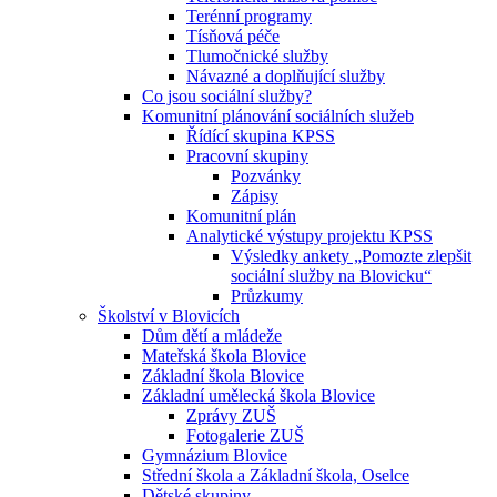
Terénní programy
Tísňová péče
Tlumočnické služby
Návazné a doplňující služby
Co jsou sociální služby?
Komunitní plánování sociálních služeb
Řídící skupina KPSS
Pracovní skupiny
Pozvánky
Zápisy
Komunitní plán
Analytické výstupy projektu KPSS
Výsledky ankety „Pomozte zlepšit
sociální služby na Blovicku“
Průzkumy
Školství v Blovicích
Dům dětí a mládeže
Mateřská škola Blovice
Základní škola Blovice
Základní umělecká škola Blovice
Zprávy ZUŠ
Fotogalerie ZUŠ
Gymnázium Blovice
Střední škola a Základní škola, Oselce
Dětské skupiny