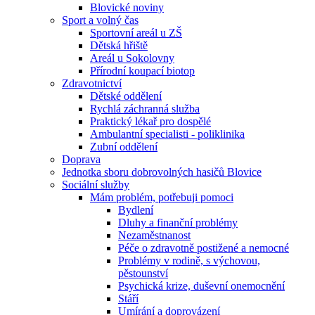
Blovické noviny
Sport a volný čas
Sportovní areál u ZŠ
Dětská hřiště
Areál u Sokolovny
Přírodní koupací biotop
Zdravotnictví
Dětské oddělení
Rychlá záchranná služba
Praktický lékař pro dospělé
Ambulantní specialisti - poliklinika
Zubní oddělení
Doprava
Jednotka sboru dobrovolných hasičů Blovice
Sociální služby
Mám problém, potřebuji pomoci
Bydlení
Dluhy a finanční problémy
Nezaměstnanost
Péče o zdravotně postižené a nemocné
Problémy v rodině, s výchovou,
pěstounství
Psychická krize, duševní onemocnění
Stáří
Umírání a doprovázení