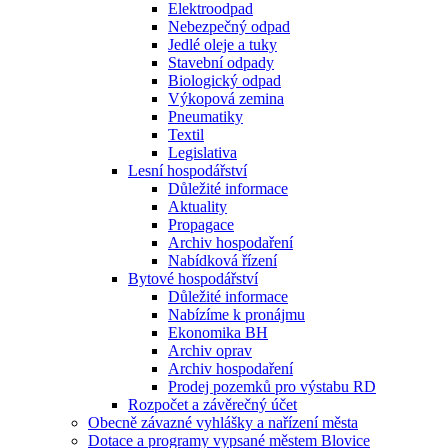
Elektroodpad
Nebezpečný odpad
Jedlé oleje a tuky
Stavební odpady
Biologický odpad
Výkopová zemina
Pneumatiky
Textil
Legislativa
Lesní hospodářství
Důležité informace
Aktuality
Propagace
Archiv hospodaření
Nabídková řízení
Bytové hospodářství
Důležité informace
Nabízíme k pronájmu
Ekonomika BH
Archiv oprav
Archiv hospodaření
Prodej pozemků pro výstabu RD
Rozpočet a závěrečný účet
Obecně závazné vyhlášky a nařízení města
Dotace a programy vypsané městem Blovice