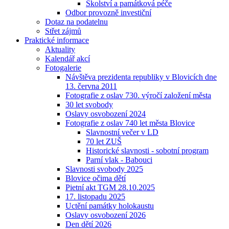
Školství a památková péče
Odbor provozně investiční
Dotaz na podatelnu
Střet zájmů
Praktické informace
Aktuality
Kalendář akcí
Fotogalerie
Návštěva prezidenta republiky v Blovicích dne
13. června 2011
Fotografie z oslav 730. výročí založení města
30 let svobody
Oslavy osvobození 2024
Fotografie z oslav 740 let města Blovice
Slavnostní večer v LD
70 let ZUŠ
Historické slavnosti - sobotní program
Parní vlak - Babouci
Slavnosti svobody 2025
Blovice očima dětí
Pietní akt TGM 28.10.2025
17. listopadu 2025
Uctění památky holokaustu
Oslavy osvobození 2026
Den dětí 2026