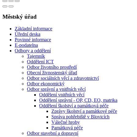
Městský úřad
Základní informace
Úřední deska
Povinné informace
E-podatelna
Odbory a oddělení
Tajemník
Oddělení ICT
Odbor životního prostředí
Obecní živnostenský úřad
Odbor sociálních věcí a zdravotnictví
Odbor ekonomický
Odbor správní a vnitřních věcí
Oddělení vnitřních věcí
Oddělení správní - OP, CD, EO, matrika
Oddělení školství a památková péče
Zprávy školství a památkové péče
Správa pohřebiště v Blovicích
Válečné hroby
Památková péče
Odbor stavební a dopravní