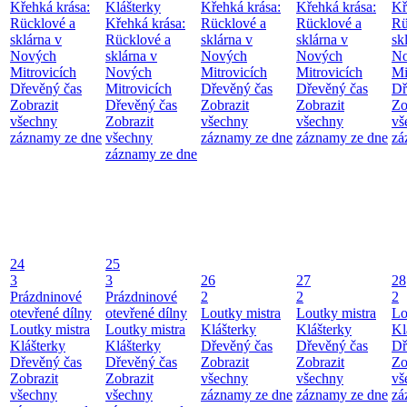
Křehká krása:
Klášterky
Křehká krása:
Křehká krása:
Kř
Rücklové a
Křehká krása:
Rücklové a
Rücklové a
Rü
sklárna v
Rücklové a
sklárna v
sklárna v
sk
Nových
sklárna v
Nových
Nových
No
Mitrovicích
Nových
Mitrovicích
Mitrovicích
Mi
Dřevěný čas
Mitrovicích
Dřevěný čas
Dřevěný čas
Dř
Zobrazit
Dřevěný čas
Zobrazit
Zobrazit
Zo
všechny
Zobrazit
všechny
všechny
vš
záznamy ze dne
všechny
záznamy ze dne
záznamy ze dne
zá
záznamy ze dne
24
25
3
3
26
27
28
Prázdninové
Prázdninové
2
2
2
otevřené dílny
otevřené dílny
Loutky mistra
Loutky mistra
Lo
Loutky mistra
Loutky mistra
Klášterky
Klášterky
Kl
Klášterky
Klášterky
Dřevěný čas
Dřevěný čas
Dř
Dřevěný čas
Dřevěný čas
Zobrazit
Zobrazit
Zo
Zobrazit
Zobrazit
všechny
všechny
vš
všechny
všechny
záznamy ze dne
záznamy ze dne
zá