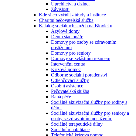
Uprchlictví a cizinci
Závislosti
Kde si co vyřídit - úřady a instituce
Charitní pečovatelská služba
Katalog sociálních služeb na Blovicku
Azylové domy
Denní stacionáře
Domovy pro osoby se zdravotním
postižením
Domovy pro seniory
Domovy se zvláštním režimem
Intervenční centra
Krizová pomoc
Odborné sociální poradenství
Odlehčovací služby
Osobní asistence
Pečovatelská služba
Raná péče
Sociálně aktivizační služby pro rodiny s
dětmi
Sociálně aktivizační služby pro seniory a
osoby se zdravotním postižením
Sociálně terapeutické dílny
Sociální rehabilitace
Telefonická krizová pomoc