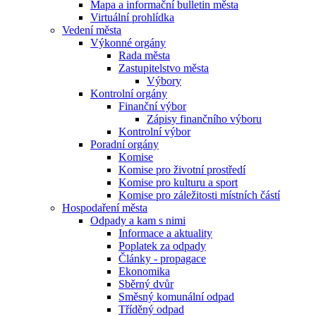
Mapa a informační bulletin města
Virtuální prohlídka
Vedení města
Výkonné orgány
Rada města
Zastupitelstvo města
Výbory
Kontrolní orgány
Finanční výbor
Zápisy finančního výboru
Kontrolní výbor
Poradní orgány
Komise
Komise pro životní prostředí
Komise pro kulturu a sport
Komise pro záležitosti místních částí
Hospodaření města
Odpady a kam s nimi
Informace a aktuality
Poplatek za odpady
Články - propagace
Ekonomika
Sběrný dvůr
Směsný komunální odpad
Tříděný odpad