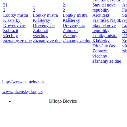
31
1
2
Stavitel nové
Ar
2
2
2
republiky
Fr
Loutky mistra
Loutky mistra
Loutky mistra
Architekt
St
Klášterky
Klášterky
Klášterky
František Nejdl:
re
Dřevěný čas
Dřevěný čas
Dřevěný čas
Stavitel nové
Lo
Zobrazit
Zobrazit
Zobrazit
republiky
Kl
všechny
všechny
všechny
Loutky mistra
Dř
záznamy ze dne
záznamy ze dne
záznamy ze dne
Klášterky
Zo
Dřevěný čas
vš
Zobrazit
zá
všechny
záznamy ze dne
http://www.camelnet.cz
www.plzensky-kraj.cz