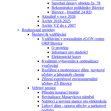
Stavební úpravy objektu čp. 78
Rekonstrukce polikliniky Blovice
Blovice - Hradiště 24 RD
Aktuálně v roce 2026
Archiv 2018-2025
Archiv VZ do r. 2007
Realizované projekty
Školství & vzdělávání
Vzdělávání v regionálním eGON centru
ORP Blovice
O projektu
Informace pro studující
Elektronické kurzy
Kvalitním vybavením k optimalizaci
vyučování
Rozšíření a modernizace dílen, jazykové
učebny a laboratoře chemie
Zřízení exteriérové environmentální
učebny ZŠ Blovice
Veřejný prostor
Přírodní koupací biotop
Revitalizace Masarykova náměstí
Nabíjecí a servisní stanice pro elektrokola
Lidový dům - oprava střechy a parketové
podlahy