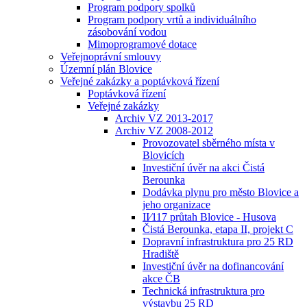
Program podpory spolků
Program podpory vrtů a individuálního
zásobování vodou
Mimoprogramové dotace
Veřejnoprávní smlouvy
Územní plán Blovice
Veřejné zakázky a poptávková řízení
Poptávková řízení
Veřejné zakázky
Archiv VZ 2013-2017
Archiv VZ 2008-2012
Provozovatel sběrného místa v
Blovicích
Investiční úvěr na akci Čistá
Berounka
Dodávka plynu pro město Blovice a
jeho organizace
II⁄117 průtah Blovice - Husova
Čistá Berounka, etapa II, projekt C
Dopravní infrastruktura pro 25 RD
Hradiště
Investiční úvěr na dofinancování
akce ČB
Technická infrastruktura pro
výstavbu 25 RD