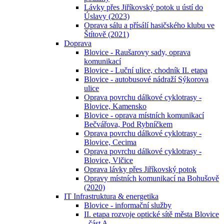
Lávky přes Jiříkovský potok u ústí do
Úslavy (2023)
Oprava sálu a přísálí hasičského klubu ve
Štítově (2021)
Doprava
Blovice - Raušarovy sady, oprava
komunikací
Blovice - Luční ulice, chodník II. etapa
Blovice - autobusové nádraží Sýkorova
ulice
Oprava povrchu dálkové cyklotrasy -
Blovice, Kamensko
Blovice - oprava místních komunikací
Bečvářova, Pod Rybníčkem
Oprava povrchu dálkové cyklotrasy -
Blovice, Cecima
Oprava povrchu dálkové cyklotrasy -
Blovice, Vlčice
Oprava lávky přes Jiříkovský potok
Opravy místních komunikací na Bohušově
(2020)
IT Infrastruktura & energetika
Blovice - informační služby
II. etapa rozvoje optické sítě města Blovice
- část A