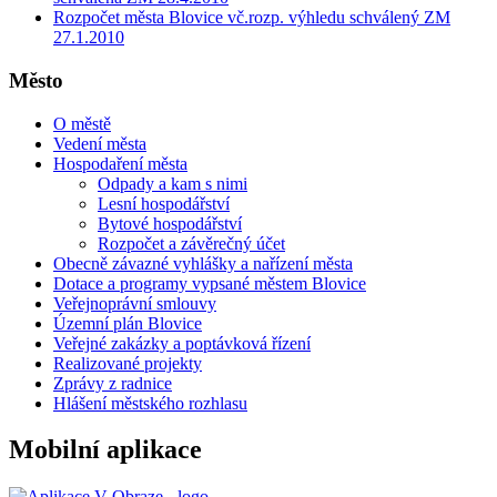
Rozpočet města Blovice vč.rozp. výhledu schválený ZM
27.1.2010
Město
O městě
Vedení města
Hospodaření města
Odpady a kam s nimi
Lesní hospodářství
Bytové hospodářství
Rozpočet a závěrečný účet
Obecně závazné vyhlášky a nařízení města
Dotace a programy vypsané městem Blovice
Veřejnoprávní smlouvy
Územní plán Blovice
Veřejné zakázky a poptávková řízení
Realizované projekty
Zprávy z radnice
Hlášení městského rozhlasu
Mobilní aplikace