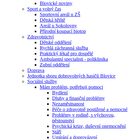
Blovické noviny
Sport a volný čas
Sportovní areál u ZŠ
Dětská hřiště
Areál u Sokolovny
Přírodní koupací biotop
Zdravotnictví
Dětské oddělení
Rychlá záchranná služba
Praktický lékař pro dospělé
Ambulantní specialisti - poliklinika
Zubní oddělení
Doprava
Jednotka sboru dobrovolných hasičů Blovice
Sociální služby
Mám problém, potřebuji pomoci
Bydlení
Dluhy a finanční problémy
Nezaměstnanost
Péče o zdravotně postižené a nemocné
Problémy v rodině, s výchovou,
pěstounství
Psychická krize, duševní onemocnění
Stáří
Umírání a doprovázení