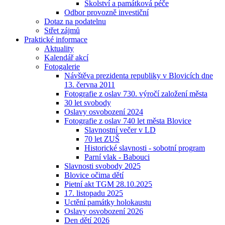
Školství a památková péče
Odbor provozně investiční
Dotaz na podatelnu
Střet zájmů
Praktické informace
Aktuality
Kalendář akcí
Fotogalerie
Návštěva prezidenta republiky v Blovicích dne
13. června 2011
Fotografie z oslav 730. výročí založení města
30 let svobody
Oslavy osvobození 2024
Fotografie z oslav 740 let města Blovice
Slavnostní večer v LD
70 let ZUŠ
Historické slavnosti - sobotní program
Parní vlak - Babouci
Slavnosti svobody 2025
Blovice očima dětí
Pietní akt TGM 28.10.2025
17. listopadu 2025
Uctění památky holokaustu
Oslavy osvobození 2026
Den dětí 2026