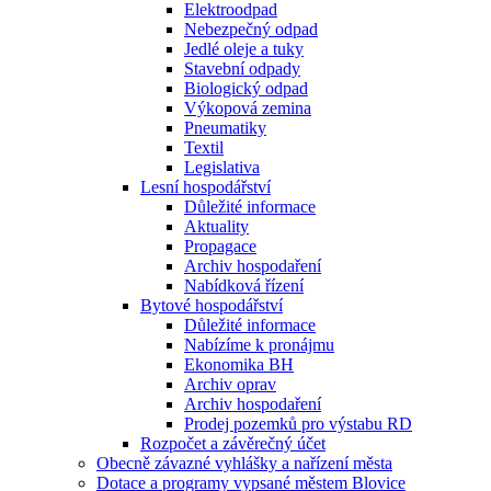
Elektroodpad
Nebezpečný odpad
Jedlé oleje a tuky
Stavební odpady
Biologický odpad
Výkopová zemina
Pneumatiky
Textil
Legislativa
Lesní hospodářství
Důležité informace
Aktuality
Propagace
Archiv hospodaření
Nabídková řízení
Bytové hospodářství
Důležité informace
Nabízíme k pronájmu
Ekonomika BH
Archiv oprav
Archiv hospodaření
Prodej pozemků pro výstabu RD
Rozpočet a závěrečný účet
Obecně závazné vyhlášky a nařízení města
Dotace a programy vypsané městem Blovice