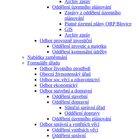
Archiv zpráv
Oddělení územního plánování
Zprávy z oddělení územního
plánování
Platné územní plány ORP Blovice
GIS
Archiv zpráv
Odbor provozně investiční
Oddělení investic a majetku
Oddělení komunální údržby
Nabídka zaměstnání
Formuláře úřadu
Odbor životního prostředí
Obecní živnostenský úřad
Odbor soc.věcí a zdravotnictví
Odbor ekonomický
Odbor stavební a dopravní
Oddělení stavební
Oddělení dopravní
Silniční správní úřad
Oddělení dopravy
Oddělení územního plánování
Odbor správní a vnitřních věcí
Oddělení vnitřních věcí
Oddělení správní