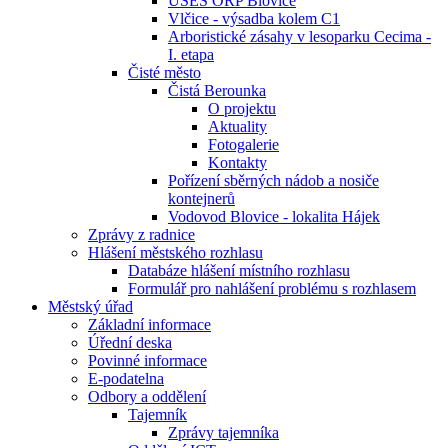
ÚSES ORP Blovice
Vlčice - výsadba kolem C1
Arboristické zásahy v lesoparku Cecima -
I. etapa
Čisté město
Čistá Berounka
O projektu
Aktuality
Fotogalerie
Kontakty
Pořízení sběrných nádob a nosiče
kontejnerů
Vodovod Blovice - lokalita Hájek
Zprávy z radnice
Hlášení městského rozhlasu
Databáze hlášení místního rozhlasu
Formulář pro nahlášení problému s rozhlasem
Městský úřad
Základní informace
Úřední deska
Povinné informace
E-podatelna
Odbory a oddělení
Tajemník
Zprávy tajemníka