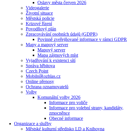
Oslavy města červen 2026
Videogalerie
Životní situace
Městská policie
Krizové řízení
Povodňový plán
Zpracovávání osobních údajů (GDPR)
Povinně zveřejňované informace v rámci GDPR
Mapy a mapový server
Mapový server
Mapa zájmových míst
Vyjadřování k existenci sítí
Správa hřbitova
Czech Point
MobilníRozhlas.cz
Online přenosy
Ochrana oznamovatelů
Volby
Komunální volby 2026
Informace pro voliče
Informace pro volební strany, kandidáty,
zmocněnce
Obecné informace
Organizace a služby
Městské kulturní středisko LD a Knihovna