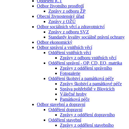
Oddělení ICT
Odbor životního prostředí
Zprávy z odboru ŽP
Obecní živnostenský úřad
Zprávy z OŽÚ
Odbor sociálních věcí a zdravotnictví
Zprávy z odboru SVZ
Standardy kvality sociálně právní ochrany
Odbor ekonomický
Odbor správní a vnitřních věcí
Oddělení vnitřních věcí
Zprávy z odboru vnitřních věcí
Oddělení správní - OP, CD, EO, matrika
Zprávy z oddělení správního
Fotogalerie
Oddělení školství a památková péče
Zprávy školství a památkové péče
Správa pohřebiště v Blovicích
Válečné hroby
Památková péče
Odbor stavební a dopravní
Oddělení dopravní
Zprávy z oddělení dopravního
Oddělení stavební
Zprávy z oddělení stavebního