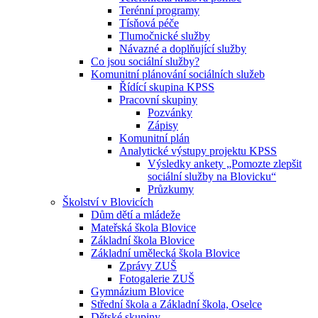
Terénní programy
Tísňová péče
Tlumočnické služby
Návazné a doplňující služby
Co jsou sociální služby?
Komunitní plánování sociálních služeb
Řídící skupina KPSS
Pracovní skupiny
Pozvánky
Zápisy
Komunitní plán
Analytické výstupy projektu KPSS
Výsledky ankety „Pomozte zlepšit
sociální služby na Blovicku“
Průzkumy
Školství v Blovicích
Dům dětí a mládeže
Mateřská škola Blovice
Základní škola Blovice
Základní umělecká škola Blovice
Zprávy ZUŠ
Fotogalerie ZUŠ
Gymnázium Blovice
Střední škola a Základní škola, Oselce
Dětské skupiny