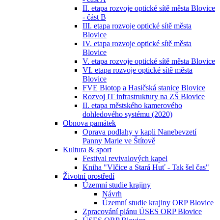
II. etapa rozvoje optické sítě města Blovice
- část B
III. etapa rozvoje optické sítě města
Blovice
IV. etapa rozvoje optické sítě města
Blovice
V. etapa rozvoje optické sítě města Blovice
VI. etapa rozvoje optické sítě města
Blovice
FVE Biotop a Hasičská stanice Blovice
Rozvoj IT infrastruktury na ZŠ Blovice
II. etapa městského kamerového
dohledového systému (2020)
Obnova památek
Oprava podlahy v kapli Nanebevzetí
Panny Marie ve Štítově
Kultura & sport
Festival revivalových kapel
Kniha "Vlčice a Stará Huť - Tak šel čas"
Životní prostředí
Územní studie krajiny
Návrh
Územní studie krajiny ORP Blovice
Zpracování plánu ÚSES ORP Blovice