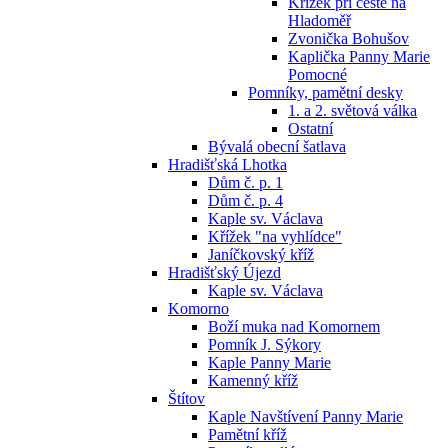
Křížek při cestě na
Hladoměř
Zvonička Bohušov
Kaplička Panny Marie
Pomocné
Pomníky, pamětní desky
1. a 2. světová válka
Ostatní
Bývalá obecní šatlava
Hradišťská Lhotka
Dům č. p. 1
Dům č. p. 4
Kaple sv. Václava
Křížek "na vyhlídce"
Janíčkovský kříž
Hradišťský Újezd
Kaple sv. Václava
Komorno
Boží muka nad Komornem
Pomník J. Sýkory
Kaple Panny Marie
Kamenný kříž
Štítov
Kaple Navštívení Panny Marie
Pamětní kříž