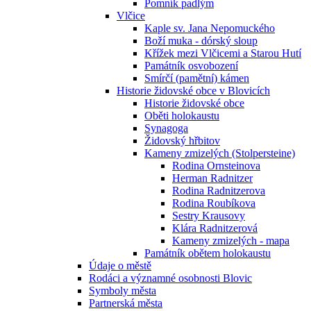
Pomník padlým
Vlčice
Kaple sv. Jana Nepomuckého
Boží muka - dórský sloup
Křížek mezi Vlčicemi a Starou Hutí
Památník osvobození
Smírčí (pamětní) kámen
Historie židovské obce v Blovicích
Historie židovské obce
Oběti holokaustu
Synagoga
Židovský hřbitov
Kameny zmizelých (Stolpersteine)
Rodina Ornsteinova
Herman Radnitzer
Rodina Radnitzerova
Rodina Roubíkova
Sestry Krausovy
Klára Radnitzerová
Kameny zmizelých - mapa
Památník obětem holokaustu
Údaje o městě
Rodáci a významné osobnosti Blovic
Symboly města
Partnerská města