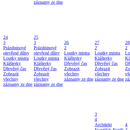
záznamy ze dne
24
25
3
3
26
27
28
Prázdninové
Prázdninové
2
2
2
otevřené dílny
otevřené dílny
Loutky mistra
Loutky mistra
Lo
Loutky mistra
Loutky mistra
Klášterky
Klášterky
Kl
Klášterky
Klášterky
Dřevěný čas
Dřevěný čas
Dř
Dřevěný čas
Dřevěný čas
Zobrazit
Zobrazit
Zo
Zobrazit
Zobrazit
všechny
všechny
vš
všechny
všechny
záznamy ze dne
záznamy ze dne
zá
záznamy ze dne
záznamy ze dne
3
4
Architekt
4
František Nejdl:
3