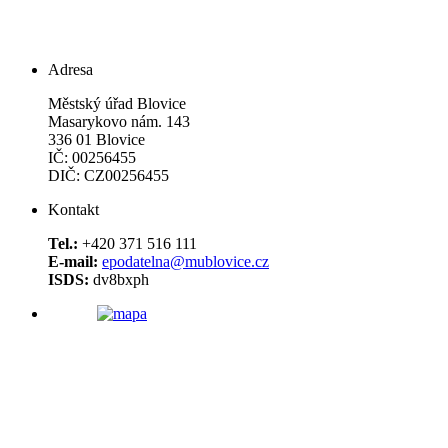
Adresa
Městský úřad Blovice
Masarykovo nám. 143
336 01 Blovice
IČ: 00256455
DIČ: CZ00256455
Kontakt
Tel.:
+420 371 516 111
E-mail:
epodatelna@mublovice.cz
ISDS:
dv8bxph