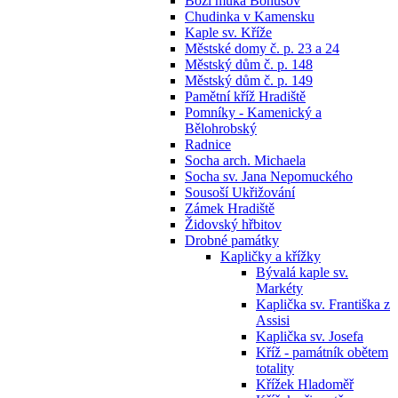
Boží muka Bohušov
Chudinka v Kamensku
Kaple sv. Kříže
Městské domy č. p. 23 a 24
Městský dům č. p. 148
Městský dům č. p. 149
Pamětní kříž Hradiště
Pomníky - Kamenický a
Bělohrobský
Radnice
Socha arch. Michaela
Socha sv. Jana Nepomuckého
Sousoší Ukřižování
Zámek Hradiště
Židovský hřbitov
Drobné památky
Kapličky a křížky
Bývalá kaple sv.
Markéty
Kaplička sv. Františka z
Assisi
Kaplička sv. Josefa
Kříž - památník obětem
totality
Křížek Hladoměř