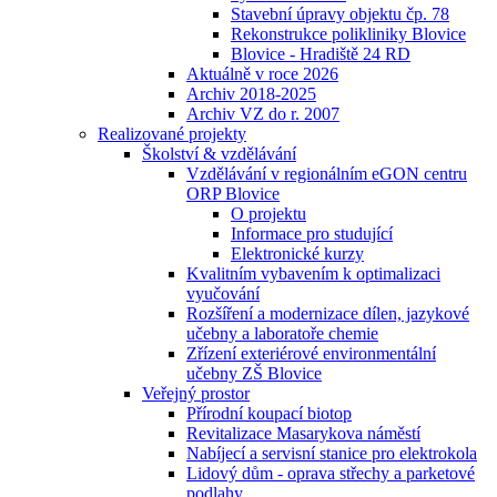
Stavební úpravy objektu čp. 78
Rekonstrukce polikliniky Blovice
Blovice - Hradiště 24 RD
Aktuálně v roce 2026
Archiv 2018-2025
Archiv VZ do r. 2007
Realizované projekty
Školství & vzdělávání
Vzdělávání v regionálním eGON centru
ORP Blovice
O projektu
Informace pro studující
Elektronické kurzy
Kvalitním vybavením k optimalizaci
vyučování
Rozšíření a modernizace dílen, jazykové
učebny a laboratoře chemie
Zřízení exteriérové environmentální
učebny ZŠ Blovice
Veřejný prostor
Přírodní koupací biotop
Revitalizace Masarykova náměstí
Nabíjecí a servisní stanice pro elektrokola
Lidový dům - oprava střechy a parketové
podlahy