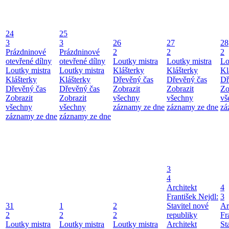
24
25
3
3
26
27
28
Prázdninové
Prázdninové
2
2
2
otevřené dílny
otevřené dílny
Loutky mistra
Loutky mistra
Lo
Loutky mistra
Loutky mistra
Klášterky
Klášterky
Kl
Klášterky
Klášterky
Dřevěný čas
Dřevěný čas
Dř
Dřevěný čas
Dřevěný čas
Zobrazit
Zobrazit
Zo
Zobrazit
Zobrazit
všechny
všechny
vš
všechny
všechny
záznamy ze dne
záznamy ze dne
zá
záznamy ze dne
záznamy ze dne
3
4
Architekt
4
František Nejdl:
3
31
1
2
Stavitel nové
Ar
2
2
2
republiky
Fr
Loutky mistra
Loutky mistra
Loutky mistra
Architekt
St