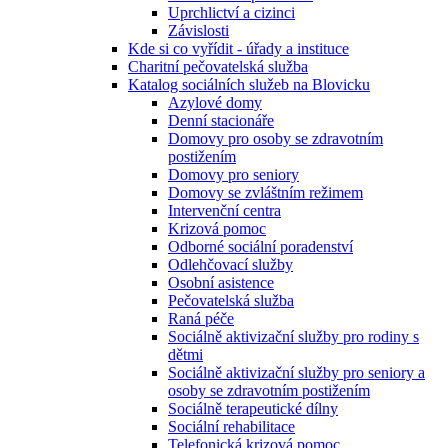
Uprchlictví a cizinci
Závislosti
Kde si co vyřídit - úřady a instituce
Charitní pečovatelská služba
Katalog sociálních služeb na Blovicku
Azylové domy
Denní stacionáře
Domovy pro osoby se zdravotním
postižením
Domovy pro seniory
Domovy se zvláštním režimem
Intervenční centra
Krizová pomoc
Odborné sociální poradenství
Odlehčovací služby
Osobní asistence
Pečovatelská služba
Raná péče
Sociálně aktivizační služby pro rodiny s
dětmi
Sociálně aktivizační služby pro seniory a
osoby se zdravotním postižením
Sociálně terapeutické dílny
Sociální rehabilitace
Telefonická krizová pomoc