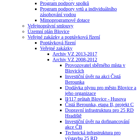
Program podpory spolků
Program podpory vrtů a individuálního
zásobování vodou
Mimoprogramové dotace
Veřejnoprávní smlouvy
Územní plán Blovice
Veřejné zakázky a poptávková řízení
Poptávková řízení
Veřejné zakázky
Archiv VZ 2013-2017
Archiv VZ 2008-2012
Provozovatel sběrného místa v
Blovicích
Investiční úvěr na akci Čistá
Berounka
Dodávka plynu pro město Blovice a
jeho organizace
II⁄117 průtah Blovice - Husova
Čistá Berounka, etapa II, projekt C
Dopravní infrastruktura pro 25 RD
Hradiště
Investiční úvěr na dofinancování
akce ČB
Technická infrastruktura pro
výstavbu 25 RD