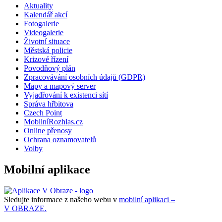
Aktuality
Kalendář akcí
Fotogalerie
Videogalerie
Životní situace
Městská policie
Krizové řízení
Povodňový plán
Zpracovávání osobních údajů (GDPR)
Mapy a mapový server
Vyjadřování k existenci sítí
Správa hřbitova
Czech Point
MobilníRozhlas.cz
Online přenosy
Ochrana oznamovatelů
Volby
Mobilní aplikace
Sledujte informace z našeho webu v
mobilní aplikaci –
V OBRAZE.