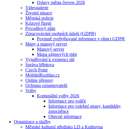
Oslavy města červen 2026
Videogalerie
Životní situace
Městská policie
Krizové řízení
Povodňový plán
Zpracovávání osobních údajů (GDPR)
Povinně zveřejňované informace v rámci GDPR
Mapy a mapový server
Mapový server
Mapa zájmových míst
Vyjadřování k existenci sítí
Správa hřbitova
Czech Point
MobilníRozhlas.cz
Online přenosy
Ochrana oznamovatelů
Volby
Komunální volby 2026
Informace pro voliče
Informace pro volební strany, kandidáty,
zmocněnce
Obecné informace
Organizace a služby
Městské kulturní středisko LD a Knihovna