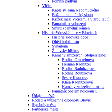
Pomník padlým
Vlčice
Kaple sv. Jana Nepomuckého
Boží muka - dórský sloup
Křížek mezi Vlčicemi a Starou Hutí
Památník osvobození
Smírčí (pamětní) kámen
Historie židovské obce v Blovicích
Historie židovské obce
Oběti holokaustu
Synagoga
Židovský hřbitov
Kameny zmizelých (Stolpersteine)
Rodina Ornsteinova
Herman Radnitzer
Rodina Radnitzerova
Rodina Roubíkova
Sestry Krausovy
Klára Radnitzerová
Kameny zmizelých - mapa
Památník obětem holokaustu
Údaje o městě
Rodáci a významné osobnosti Blovic
Symboly města
Partnerská města