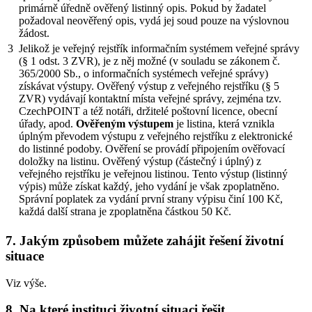
primárně úředně ověřený listinný opis. Pokud by žadatel
požadoval neověřený opis, vydá jej soud pouze na výslovnou
žádost.
3
Jelikož je veřejný rejstřík informačním systémem veřejné správy
(§ 1 odst. 3 ZVR), je z něj možné (v souladu se zákonem č.
365/2000 Sb., o informačních systémech veřejné správy)
získávat výstupy. Ověřený výstup z veřejného rejstříku (§ 5
ZVR) vydávají kontaktní místa veřejné správy, zejména tzv.
CzechPOINT a též notáři, držitelé poštovní licence, obecní
úřady, apod.
Ověřeným výstupem
je listina, která vznikla
úplným převodem výstupu z veřejného rejstříku z elektronické
do listinné podoby. Ověření se provádí připojením ověřovací
doložky na listinu. Ověřený výstup (částečný i úplný) z
veřejného rejstříku je veřejnou listinou. Tento výstup (listinný
výpis) může získat každý, jeho vydání je však zpoplatněno.
Správní poplatek za vydání první strany výpisu činí 100 Kč,
každá další strana je zpoplatněna částkou 50 Kč.
7. Jakým způsobem můžete zahájit řešení životní
situace
Viz výše.
8. Na které instituci životní situaci řešit