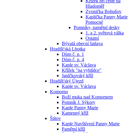
Křížek při cestě na
Hladoměř
Zvonička Bohušov
Kaplička Panny Marie
Pomocné
Pomníky, pamětní desky
1. a 2. světová válka
Ostatní
Bývalá obecní šatlava
Hradišťská Lhotka
Dům č. p. 1
Dům č. p. 4
Kaple sv. Václava
Křížek "na vyhlídce"
Janíčkovský kříž
Hradišťský Újezd
Kaple sv. Václava
Komorno
Boží muka nad Komornem
Pomník J. Sýkory
Kaple Panny Marie
Kamenný kříž
Štítov
Kaple Navštívení Panny Marie
Pamětní kříž