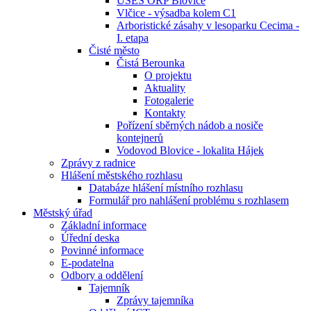
ÚSES ORP Blovice
Vlčice - výsadba kolem C1
Arboristické zásahy v lesoparku Cecima -
I. etapa
Čisté město
Čistá Berounka
O projektu
Aktuality
Fotogalerie
Kontakty
Pořízení sběrných nádob a nosiče
kontejnerů
Vodovod Blovice - lokalita Hájek
Zprávy z radnice
Hlášení městského rozhlasu
Databáze hlášení místního rozhlasu
Formulář pro nahlášení problému s rozhlasem
Městský úřad
Základní informace
Úřední deska
Povinné informace
E-podatelna
Odbory a oddělení
Tajemník
Zprávy tajemníka