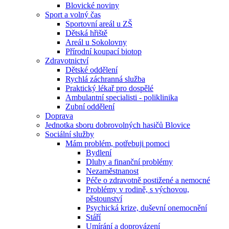
Blovické noviny
Sport a volný čas
Sportovní areál u ZŠ
Dětská hřiště
Areál u Sokolovny
Přírodní koupací biotop
Zdravotnictví
Dětské oddělení
Rychlá záchranná služba
Praktický lékař pro dospělé
Ambulantní specialisti - poliklinika
Zubní oddělení
Doprava
Jednotka sboru dobrovolných hasičů Blovice
Sociální služby
Mám problém, potřebuji pomoci
Bydlení
Dluhy a finanční problémy
Nezaměstnanost
Péče o zdravotně postižené a nemocné
Problémy v rodině, s výchovou,
pěstounství
Psychická krize, duševní onemocnění
Stáří
Umírání a doprovázení