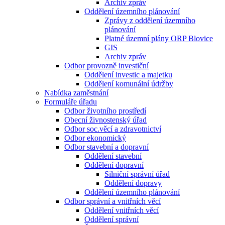
Archiv zpráv
Oddělení územního plánování
Zprávy z oddělení územního
plánování
Platné územní plány ORP Blovice
GIS
Archiv zpráv
Odbor provozně investiční
Oddělení investic a majetku
Oddělení komunální údržby
Nabídka zaměstnání
Formuláře úřadu
Odbor životního prostředí
Obecní živnostenský úřad
Odbor soc.věcí a zdravotnictví
Odbor ekonomický
Odbor stavební a dopravní
Oddělení stavební
Oddělení dopravní
Silniční správní úřad
Oddělení dopravy
Oddělení územního plánování
Odbor správní a vnitřních věcí
Oddělení vnitřních věcí
Oddělení správní