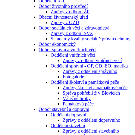
Oddělení ICT
Odbor životního prostředí
Zprávy z odboru ŽP
Obecní živnostenský úřad
Zprávy z OŽÚ
Odbor sociálních věcí a zdravotnictví
Zprávy z odboru SVZ
Standardy kvality sociálně právní ochrany
Odbor ekonomický
Odbor správní a vnitřních věcí
Oddělení vnitřních věcí
Zprávy z odboru vnitřních věcí
Oddělení správní - OP, CD, EO, matrika
Zprávy z oddělení správního
Fotogalerie
Oddělení školství a památková péče
Zprávy školství a památkové péče
Správa pohřebiště v Blovicích
Válečné hroby
Památková péče
Odbor stavební a dopravní
Oddělení dopravní
Zprávy z oddělení dopravního
Oddělení stavební
Zprávy z oddělení stavebního