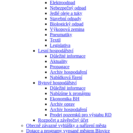
Elektroodpad
Nebezpečný odpad
Jedlé oleje a tuky
Stavební odpady
Biologický odpad
Výkopová zemina
Pneumatiky
Textil
Legislativa
Lesní hospodářství
Důležité informace
Aktuality
Propagace
Archiv hospodaření
Nabídková řízení
Bytové hospodářství
Důležité informace
Nabízíme k pronájmu
Ekonomika BH
Archiv oprav
Archiv hospodaření
Prodej pozemků pro výstabu RD
Rozpočet a závěrečný účet
Obecně závazné vyhlášky a nařízení města
Dotace a programy vypsané městem Blovice