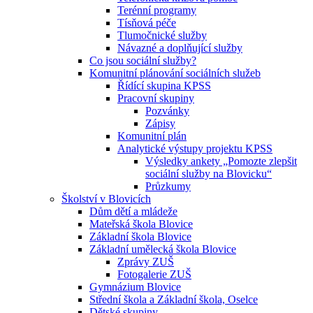
Terénní programy
Tísňová péče
Tlumočnické služby
Návazné a doplňující služby
Co jsou sociální služby?
Komunitní plánování sociálních služeb
Řídící skupina KPSS
Pracovní skupiny
Pozvánky
Zápisy
Komunitní plán
Analytické výstupy projektu KPSS
Výsledky ankety „Pomozte zlepšit
sociální služby na Blovicku“
Průzkumy
Školství v Blovicích
Dům dětí a mládeže
Mateřská škola Blovice
Základní škola Blovice
Základní umělecká škola Blovice
Zprávy ZUŠ
Fotogalerie ZUŠ
Gymnázium Blovice
Střední škola a Základní škola, Oselce
Dětské skupiny