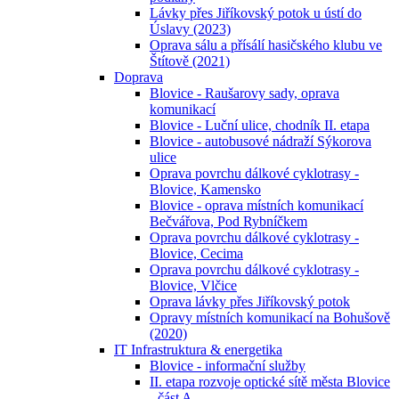
Lávky přes Jiříkovský potok u ústí do
Úslavy (2023)
Oprava sálu a přísálí hasičského klubu ve
Štítově (2021)
Doprava
Blovice - Raušarovy sady, oprava
komunikací
Blovice - Luční ulice, chodník II. etapa
Blovice - autobusové nádraží Sýkorova
ulice
Oprava povrchu dálkové cyklotrasy -
Blovice, Kamensko
Blovice - oprava místních komunikací
Bečvářova, Pod Rybníčkem
Oprava povrchu dálkové cyklotrasy -
Blovice, Cecima
Oprava povrchu dálkové cyklotrasy -
Blovice, Vlčice
Oprava lávky přes Jiříkovský potok
Opravy místních komunikací na Bohušově
(2020)
IT Infrastruktura & energetika
Blovice - informační služby
II. etapa rozvoje optické sítě města Blovice
- část A