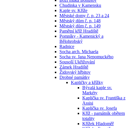
Boží muka Bohušov
Chudinka v Kamensku
Kaple sv. Kříže
Městské domy č. p. 23 a 24
Městský dům č. p. 148
Městský dům č. p. 149
Pamětní kříž Hradiště
Pomníky - Kamenický a
Bělohrobský
Radnice
Socha arch. Michaela
Socha sv. Jana Nepomuckého
Sousoší Ukřižování
Zámek Hradiště
Židovský hřbitov
Drobné památky
Kapličky a křížky
Bývalá kaple sv.
Markéty
Kaplička sv. Františka z
Assisi
Kaplička sv. Josefa
Kříž - památník obětem
totality
Křížek Hladoměř