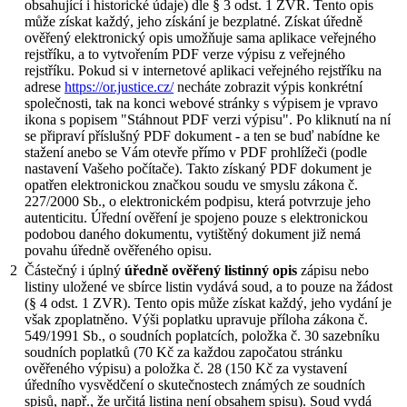
obsahující i historické údaje) dle § 3 odst. 1 ZVR. Tento opis
může získat každý, jeho získání je bezplatné. Získat úředně
ověřený elektronický opis umožňuje sama aplikace veřejného
rejstříku, a to vytvořením PDF verze výpisu z veřejného
rejstříku. Pokud si v internetové aplikaci veřejného rejstříku na
adrese
https://or.justice.cz/
necháte zobrazit výpis konkrétní
společnosti, tak na konci webové stránky s výpisem je vpravo
ikona s popisem "Stáhnout PDF verzi výpisu". Po kliknutí na ní
se připraví příslušný PDF dokument - a ten se buď nabídne ke
stažení anebo se Vám otevře přímo v PDF prohlížeči (podle
nastavení Vašeho počítače). Takto získaný PDF dokument je
opatřen elektronickou značkou soudu ve smyslu zákona č.
227/2000 Sb., o elektronickém podpisu, která potvrzuje jeho
autenticitu. Úřední ověření je spojeno pouze s elektronickou
podobou daného dokumentu, vytištěný dokument již nemá
povahu úředně ověřeného opisu.
2
Částečný i úplný
úředně ověřený listinný opis
zápisu nebo
listiny uložené ve sbírce listin vydává soud, a to pouze na žádost
(§ 4 odst. 1 ZVR). Tento opis může získat každý, jeho vydání je
však zpoplatněno. Výši poplatku upravuje příloha zákona č.
549/1991 Sb., o soudních poplatcích, položka č. 30 sazebníku
soudních poplatků (70 Kč za každou započatou stránku
ověřeného výpisu) a položka č. 28 (150 Kč za vystavení
úředního vysvědčení o skutečnostech známých ze soudních
spisů, např., že určitá listina není obsahem spisu). Soud vydá