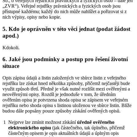
Sb., o veřejných rejstřících právnických a fyzických osob – dále jen
„ZVR“). Veřejné rejstříky právnických a fyzických osob jsou
přístupné každému; každý do nich může nahlížet a pořizovat si z
nich výpisy, opisy nebo kopie.
5. Kdo je oprávněn v této věci jednat (podat žádost
apod.)
Kdokoli.
6. Jaké jsou podmínky a postup pro řešení životní
situace
Opis zápisu údajů a listin založených ve sbírce listin z veřejného
rejstříku lze získat hned několika způsoby, přičemž nejčastěji bude
využit způsob třetí. Předně je však nutné rozlišit mezi ověřenými a
neověřenými opisy. Rozdíl je jednoduše v tom, že úředním
ověřením opisu je potvrzena shoda opisu se zápisem ve veřejném
rejstříku nebo shoda opisu s listinou uloženou ve sbírce listin. Blíže
budou dále popsány pouze způsoby získání ověřených opisů.
1
Nejprve lze zmínit možnost získání
úředně ověřeného
elektronického opisu
(jak částečného, tak úplného, přičemž
částečným opisem je opis aktuálních údajů a úplným opis