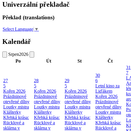
Univerzální překladač
Překlad (translations)
Select Language
▼
Kalendář
Srpen
2026
Po
Út
St
Čt
31
7
30
L
27
28
29
6
Ar
5
5
5
Letní kino za
lé
Kořen 2026
Kořen 2026
Kořen 2026
Liďákem
kr
Prázdninové
Prázdninové
Prázdninové
Kořen 2026
ar
otevřené dílny
otevřené dílny
otevřené dílny
Prázdninové
Ko
Loutky mistra
Loutky mistra
Loutky mistra
otevřené dílny
Pr
Klášterky
Klášterky
Klášterky
Loutky mistra
ot
Křehká krása:
Křehká krása:
Křehká krása:
Klášterky
Lo
Rücklové a
Rücklové a
Rücklové a
Křehká krása:
Kl
sklárna v
sklárna v
sklárna v
Rücklové a
Kř