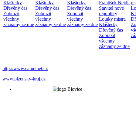
Klášterky
Klášterky
Klášterky
František Nejdl:
re
Dřevěný čas
Dřevěný čas
Dřevěný čas
Stavitel nové
Lo
Zobrazit
Zobrazit
Zobrazit
republiky
Kl
všechny
všechny
všechny
Loutky mistra
Dř
záznamy ze dne
záznamy ze dne
záznamy ze dne
Klášterky
Zo
Dřevěný čas
vš
Zobrazit
zá
všechny
záznamy ze dne
http://www.camelnet.cz
www.plzensky-kraj.cz