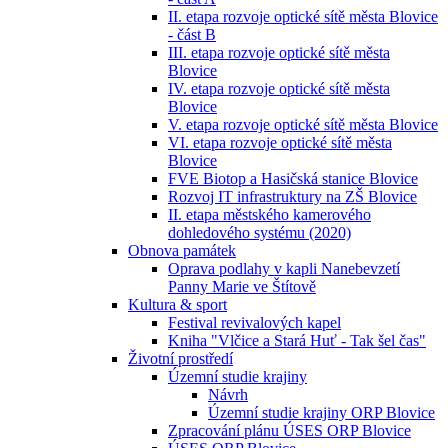
II. etapa rozvoje optické sítě města Blovice
- část B
III. etapa rozvoje optické sítě města
Blovice
IV. etapa rozvoje optické sítě města
Blovice
V. etapa rozvoje optické sítě města Blovice
VI. etapa rozvoje optické sítě města
Blovice
FVE Biotop a Hasičská stanice Blovice
Rozvoj IT infrastruktury na ZŠ Blovice
II. etapa městského kamerového
dohledového systému (2020)
Obnova památek
Oprava podlahy v kapli Nanebevzetí
Panny Marie ve Štítově
Kultura & sport
Festival revivalových kapel
Kniha "Vlčice a Stará Huť - Tak šel čas"
Životní prostředí
Územní studie krajiny
Návrh
Územní studie krajiny ORP Blovice
Zpracování plánu ÚSES ORP Blovice