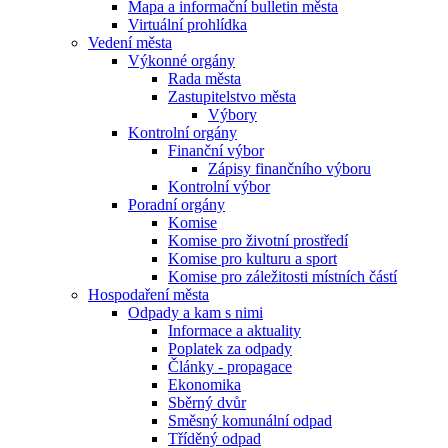
Mapa a informační bulletin města
Virtuální prohlídka
Vedení města
Výkonné orgány
Rada města
Zastupitelstvo města
Výbory
Kontrolní orgány
Finanční výbor
Zápisy finančního výboru
Kontrolní výbor
Poradní orgány
Komise
Komise pro životní prostředí
Komise pro kulturu a sport
Komise pro záležitosti místních částí
Hospodaření města
Odpady a kam s nimi
Informace a aktuality
Poplatek za odpady
Články - propagace
Ekonomika
Sběrný dvůr
Směsný komunální odpad
Tříděný odpad