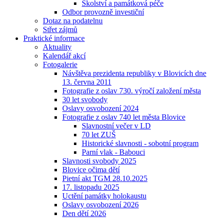
Školství a památková péče
Odbor provozně investiční
Dotaz na podatelnu
Střet zájmů
Praktické informace
Aktuality
Kalendář akcí
Fotogalerie
Návštěva prezidenta republiky v Blovicích dne
13. června 2011
Fotografie z oslav 730. výročí založení města
30 let svobody
Oslavy osvobození 2024
Fotografie z oslav 740 let města Blovice
Slavnostní večer v LD
70 let ZUŠ
Historické slavnosti - sobotní program
Parní vlak - Babouci
Slavnosti svobody 2025
Blovice očima dětí
Pietní akt TGM 28.10.2025
17. listopadu 2025
Uctění památky holokaustu
Oslavy osvobození 2026
Den dětí 2026