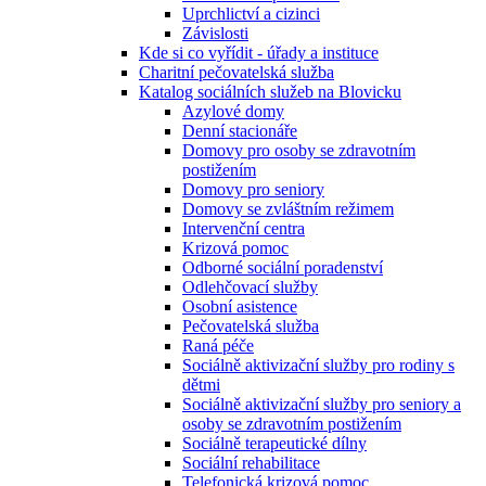
Uprchlictví a cizinci
Závislosti
Kde si co vyřídit - úřady a instituce
Charitní pečovatelská služba
Katalog sociálních služeb na Blovicku
Azylové domy
Denní stacionáře
Domovy pro osoby se zdravotním
postižením
Domovy pro seniory
Domovy se zvláštním režimem
Intervenční centra
Krizová pomoc
Odborné sociální poradenství
Odlehčovací služby
Osobní asistence
Pečovatelská služba
Raná péče
Sociálně aktivizační služby pro rodiny s
dětmi
Sociálně aktivizační služby pro seniory a
osoby se zdravotním postižením
Sociálně terapeutické dílny
Sociální rehabilitace
Telefonická krizová pomoc