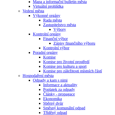
Mapa a informační bulletin města
Virtuální prohlídka
Vedení města
Výkonné orgány
Rada města
Zastupitelstvo města
Výbory
Kontrolní orgány
Finanční výbor
Zápisy finančního výboru
Kontrolní výbor
Poradní orgány
Komise
Komise pro životní prostředí
Komise pro kulturu a sport
Komise pro záležitosti místních částí
Hospodaření města
Odpady a kam s nimi
Informace a aktuality
Poplatek za odpady
Články - propagace
Ekonomika
Sběrný dvůr
Směsný komunální odpad
Tříděný odpad