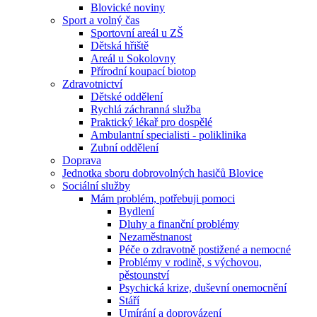
Blovické noviny
Sport a volný čas
Sportovní areál u ZŠ
Dětská hřiště
Areál u Sokolovny
Přírodní koupací biotop
Zdravotnictví
Dětské oddělení
Rychlá záchranná služba
Praktický lékař pro dospělé
Ambulantní specialisti - poliklinika
Zubní oddělení
Doprava
Jednotka sboru dobrovolných hasičů Blovice
Sociální služby
Mám problém, potřebuji pomoci
Bydlení
Dluhy a finanční problémy
Nezaměstnanost
Péče o zdravotně postižené a nemocné
Problémy v rodině, s výchovou,
pěstounství
Psychická krize, duševní onemocnění
Stáří
Umírání a doprovázení