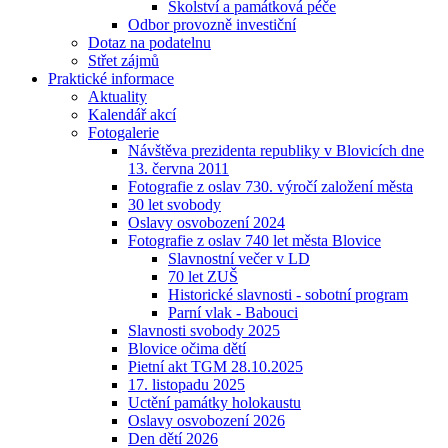
Školství a památková péče
Odbor provozně investiční
Dotaz na podatelnu
Střet zájmů
Praktické informace
Aktuality
Kalendář akcí
Fotogalerie
Návštěva prezidenta republiky v Blovicích dne
13. června 2011
Fotografie z oslav 730. výročí založení města
30 let svobody
Oslavy osvobození 2024
Fotografie z oslav 740 let města Blovice
Slavnostní večer v LD
70 let ZUŠ
Historické slavnosti - sobotní program
Parní vlak - Babouci
Slavnosti svobody 2025
Blovice očima dětí
Pietní akt TGM 28.10.2025
17. listopadu 2025
Uctění památky holokaustu
Oslavy osvobození 2026
Den dětí 2026