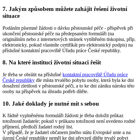
7. Jakým způsobem můžete zahájit řešení životní
situace
Podáním písemné žádosti o dávku pěstounské péče - příspěvek při
ukončení pěstounské péče na předepsaném formuláři (na
originálním nebo z internetových stránek vytištěném tiskopisu, příp.
elektronicky, pokud vlastníte certifikát pro elektronický podpis) na
příslušné kontaktní pracoviště Úřadu práce České republiky.
8. Na které instituci životní situaci řešit
Je třeba se obrátit na příslušné
kontaktní pracoviště Úřadu práce
České republiky
dle místa trvalého pobytu osoby, která byla ke dni
dosažení zletilosti v pěstounské péči, a to ke dni zániku nároku této
osoby na příspěvek na úhradu potřeb dítěte.
10. Jaké doklady je nutné mít s sebou
K řádně vyplněnému formuláři žádosti je třeba doložit průkaz
totožnosti žadatele; pokud v průkazu totožnosti není uvedeno rodné
příjmení, předloží žadatel rodný list.
V případě, že je žadatel občanem jiného státu Evropské unie a na
území České republiky neměl ke dni převzetí dítěte trvalý pobyt