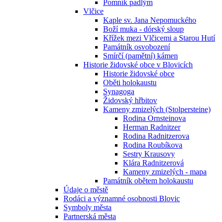
Pomník padlým
Vlčice
Kaple sv. Jana Nepomuckého
Boží muka - dórský sloup
Křížek mezi Vlčicemi a Starou Hutí
Památník osvobození
Smírčí (pamětní) kámen
Historie židovské obce v Blovicích
Historie židovské obce
Oběti holokaustu
Synagoga
Židovský hřbitov
Kameny zmizelých (Stolpersteine)
Rodina Ornsteinova
Herman Radnitzer
Rodina Radnitzerova
Rodina Roubíkova
Sestry Krausovy
Klára Radnitzerová
Kameny zmizelých - mapa
Památník obětem holokaustu
Údaje o městě
Rodáci a významné osobnosti Blovic
Symboly města
Partnerská města