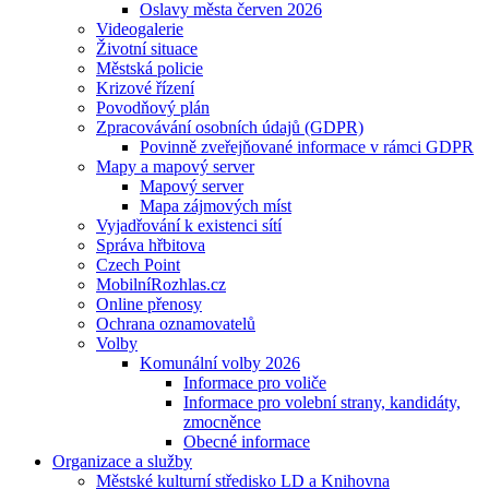
Oslavy města červen 2026
Videogalerie
Životní situace
Městská policie
Krizové řízení
Povodňový plán
Zpracovávání osobních údajů (GDPR)
Povinně zveřejňované informace v rámci GDPR
Mapy a mapový server
Mapový server
Mapa zájmových míst
Vyjadřování k existenci sítí
Správa hřbitova
Czech Point
MobilníRozhlas.cz
Online přenosy
Ochrana oznamovatelů
Volby
Komunální volby 2026
Informace pro voliče
Informace pro volební strany, kandidáty,
zmocněnce
Obecné informace
Organizace a služby
Městské kulturní středisko LD a Knihovna