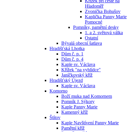
Křížek při cestě na
Hladoměř
Zvonička Bohušov
Kaplička Panny Marie
Pomocné
Pomníky, pamětní desky
1. a 2. světová válka
Ostatní
Bývalá obecní šatlava
Hradišťská Lhotka
Dům č. p. 1
Dům č. p. 4
Kaple sv. Václava
Křížek "na vyhlídce"
Janíčkovský kříž
Hradišťský Újezd
Kaple sv. Václava
Komorno
Boží muka nad Komornem
Pomník J. Sýkory
Kaple Panny Marie
Kamenný kříž
Štítov
Kaple Navštívení Panny Marie
Pamětní kříž