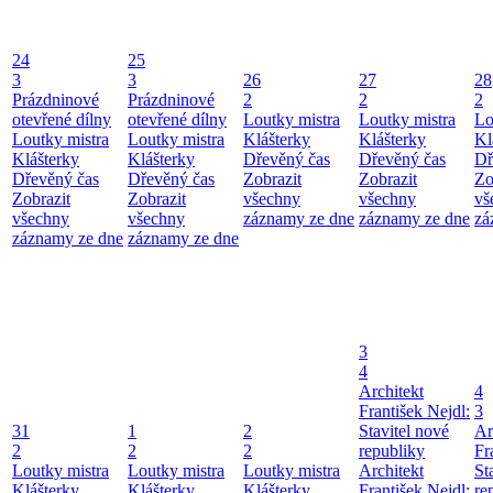
24
25
3
3
26
27
28
Prázdninové
Prázdninové
2
2
2
otevřené dílny
otevřené dílny
Loutky mistra
Loutky mistra
Lo
Loutky mistra
Loutky mistra
Klášterky
Klášterky
Kl
Klášterky
Klášterky
Dřevěný čas
Dřevěný čas
Dř
Dřevěný čas
Dřevěný čas
Zobrazit
Zobrazit
Zo
Zobrazit
Zobrazit
všechny
všechny
vš
všechny
všechny
záznamy ze dne
záznamy ze dne
zá
záznamy ze dne
záznamy ze dne
3
4
Architekt
4
František Nejdl:
3
31
1
2
Stavitel nové
Ar
2
2
2
republiky
Fr
Loutky mistra
Loutky mistra
Loutky mistra
Architekt
St
Klášterky
Klášterky
Klášterky
František Nejdl:
re