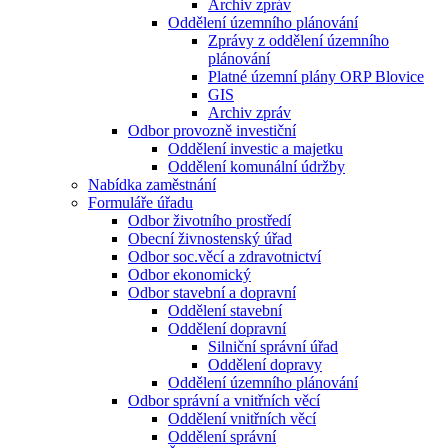
Archiv zpráv
Oddělení územního plánování
Zprávy z oddělení územního
plánování
Platné územní plány ORP Blovice
GIS
Archiv zpráv
Odbor provozně investiční
Oddělení investic a majetku
Oddělení komunální údržby
Nabídka zaměstnání
Formuláře úřadu
Odbor životního prostředí
Obecní živnostenský úřad
Odbor soc.věcí a zdravotnictví
Odbor ekonomický
Odbor stavební a dopravní
Oddělení stavební
Oddělení dopravní
Silniční správní úřad
Oddělení dopravy
Oddělení územního plánování
Odbor správní a vnitřních věcí
Oddělení vnitřních věcí
Oddělení správní