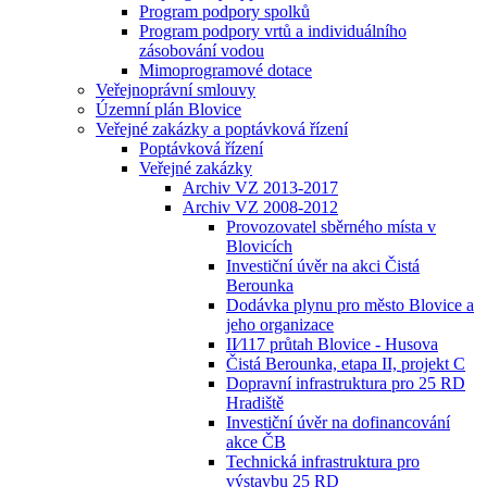
Program podpory spolků
Program podpory vrtů a individuálního
zásobování vodou
Mimoprogramové dotace
Veřejnoprávní smlouvy
Územní plán Blovice
Veřejné zakázky a poptávková řízení
Poptávková řízení
Veřejné zakázky
Archiv VZ 2013-2017
Archiv VZ 2008-2012
Provozovatel sběrného místa v
Blovicích
Investiční úvěr na akci Čistá
Berounka
Dodávka plynu pro město Blovice a
jeho organizace
II⁄117 průtah Blovice - Husova
Čistá Berounka, etapa II, projekt C
Dopravní infrastruktura pro 25 RD
Hradiště
Investiční úvěr na dofinancování
akce ČB
Technická infrastruktura pro
výstavbu 25 RD