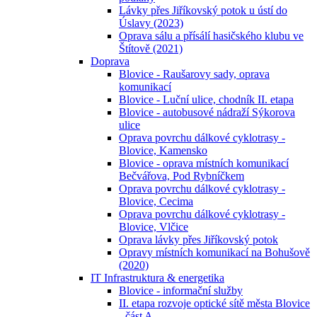
Lávky přes Jiříkovský potok u ústí do
Úslavy (2023)
Oprava sálu a přísálí hasičského klubu ve
Štítově (2021)
Doprava
Blovice - Raušarovy sady, oprava
komunikací
Blovice - Luční ulice, chodník II. etapa
Blovice - autobusové nádraží Sýkorova
ulice
Oprava povrchu dálkové cyklotrasy -
Blovice, Kamensko
Blovice - oprava místních komunikací
Bečvářova, Pod Rybníčkem
Oprava povrchu dálkové cyklotrasy -
Blovice, Cecima
Oprava povrchu dálkové cyklotrasy -
Blovice, Vlčice
Oprava lávky přes Jiříkovský potok
Opravy místních komunikací na Bohušově
(2020)
IT Infrastruktura & energetika
Blovice - informační služby
II. etapa rozvoje optické sítě města Blovice
- část A