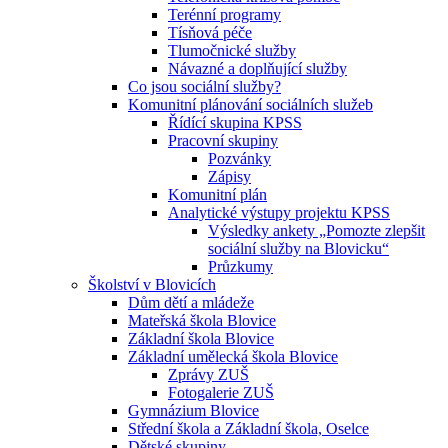
Terénní programy
Tísňová péče
Tlumočnické služby
Návazné a doplňující služby
Co jsou sociální služby?
Komunitní plánování sociálních služeb
Řídící skupina KPSS
Pracovní skupiny
Pozvánky
Zápisy
Komunitní plán
Analytické výstupy projektu KPSS
Výsledky ankety „Pomozte zlepšit
sociální služby na Blovicku“
Průzkumy
Školství v Blovicích
Dům dětí a mládeže
Mateřská škola Blovice
Základní škola Blovice
Základní umělecká škola Blovice
Zprávy ZUŠ
Fotogalerie ZUŠ
Gymnázium Blovice
Střední škola a Základní škola, Oselce
Dětské skupiny