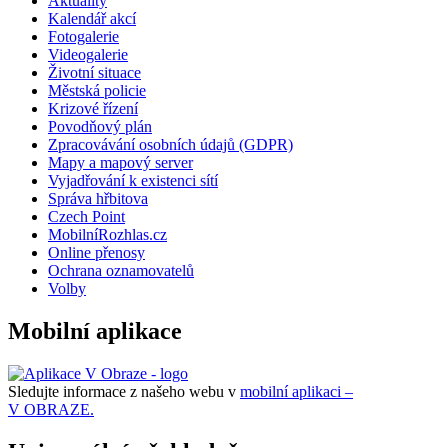
Aktuality
Kalendář akcí
Fotogalerie
Videogalerie
Životní situace
Městská policie
Krizové řízení
Povodňový plán
Zpracovávání osobních údajů (GDPR)
Mapy a mapový server
Vyjadřování k existenci sítí
Správa hřbitova
Czech Point
MobilníRozhlas.cz
Online přenosy
Ochrana oznamovatelů
Volby
Mobilní aplikace
Sledujte informace z našeho webu v
mobilní aplikaci –
V OBRAZE.