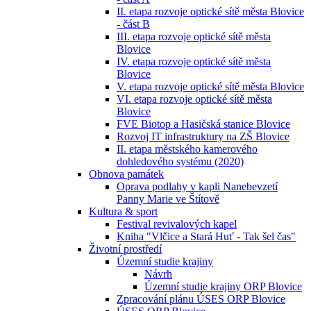
II. etapa rozvoje optické sítě města Blovice
- část B
III. etapa rozvoje optické sítě města
Blovice
IV. etapa rozvoje optické sítě města
Blovice
V. etapa rozvoje optické sítě města Blovice
VI. etapa rozvoje optické sítě města
Blovice
FVE Biotop a Hasičská stanice Blovice
Rozvoj IT infrastruktury na ZŠ Blovice
II. etapa městského kamerového
dohledového systému (2020)
Obnova památek
Oprava podlahy v kapli Nanebevzetí
Panny Marie ve Štítově
Kultura & sport
Festival revivalových kapel
Kniha "Vlčice a Stará Huť - Tak šel čas"
Životní prostředí
Územní studie krajiny
Návrh
Územní studie krajiny ORP Blovice
Zpracování plánu ÚSES ORP Blovice