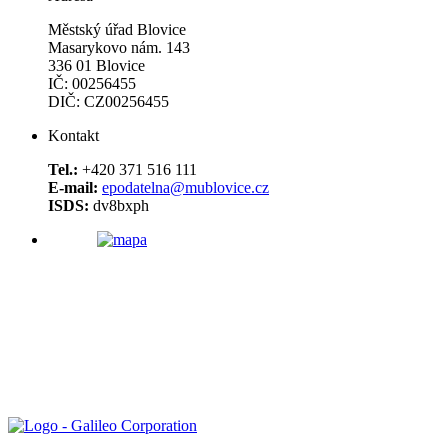
Městský úřad Blovice
Masarykovo nám. 143
336 01 Blovice
IČ: 00256455
DIČ: CZ00256455
Kontakt
Tel.:
+420 371 516 111
E-mail:
epodatelna@mublovice.cz
ISDS:
dv8bxph