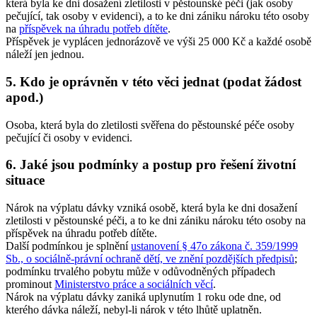
která byla ke dni dosažení zletilosti v pěstounské péči (jak osoby
pečující, tak osoby v evidenci), a to ke dni zániku nároku této osoby
na
příspěvek na úhradu potřeb dítěte
.
Příspěvek je vyplácen jednorázově ve výši 25 000 Kč a každé osobě
náleží jen jednou.
5. Kdo je oprávněn v této věci jednat (podat žádost
apod.)
Osoba, která byla do zletilosti svěřena do pěstounské péče osoby
pečující či osoby v evidenci.
6. Jaké jsou podmínky a postup pro řešení životní
situace
Nárok na výplatu dávky vzniká osobě, která byla ke dni dosažení
zletilosti v pěstounské péči, a to ke dni zániku nároku této osoby na
příspěvek na úhradu potřeb dítěte.
Další podmínkou je splnění
ustanovení § 47o zákona č. 359/1999
Sb., o sociálně-právní ochraně dětí, ve znění pozdějších předpisů
;
podmínku trvalého pobytu může v odůvodněných případech
prominout
Ministerstvo práce a sociálních věcí
.
Nárok na výplatu dávky zaniká uplynutím 1 roku ode dne, od
kterého dávka náleží, nebyl-li nárok v této lhůtě uplatněn.