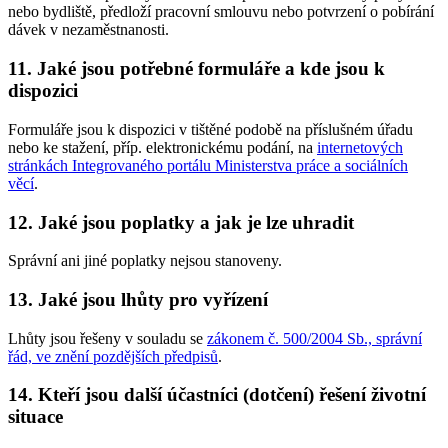
nebo bydliště, předloží pracovní smlouvu nebo potvrzení o pobírání
dávek v nezaměstnanosti.
11. Jaké jsou potřebné formuláře a kde jsou k
dispozici
Formuláře jsou k dispozici v tištěné podobě na příslušném úřadu
nebo ke stažení, příp. elektronickému podání, na
internetových
stránkách Integrovaného portálu Ministerstva práce a sociálních
věcí
.
12. Jaké jsou poplatky a jak je lze uhradit
Správní ani jiné poplatky nejsou stanoveny.
13. Jaké jsou lhůty pro vyřízení
Lhůty jsou řešeny v souladu se
zákonem č. 500/2004 Sb., správní
řád, ve znění pozdějších předpisů
.
14. Kteří jsou další účastníci (dotčení) řešení životní
situace