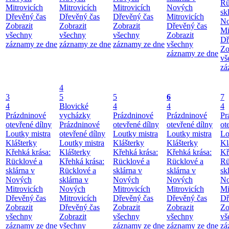
Rü
Mitrovicích
Mitrovicích
Mitrovicích
Nových
sk
Dřevěný čas
Dřevěný čas
Dřevěný čas
Mitrovicích
No
Zobrazit
Zobrazit
Zobrazit
Dřevěný čas
Mi
všechny
všechny
všechny
Zobrazit
Dř
záznamy ze dne
záznamy ze dne
záznamy ze dne
všechny
Zo
záznamy ze dne
vš
zá
4
3
5
5
6
7
4
Blovické
4
4
4
Prázdninové
vycházky
Prázdninové
Prázdninové
Pr
otevřené dílny
Prázdninové
otevřené dílny
otevřené dílny
ot
Loutky mistra
otevřené dílny
Loutky mistra
Loutky mistra
Lo
Klášterky
Loutky mistra
Klášterky
Klášterky
Kl
Křehká krása:
Klášterky
Křehká krása:
Křehká krása:
Kř
Rücklové a
Křehká krása:
Rücklové a
Rücklové a
Rü
sklárna v
Rücklové a
sklárna v
sklárna v
sk
Nových
sklárna v
Nových
Nových
No
Mitrovicích
Nových
Mitrovicích
Mitrovicích
Mi
Dřevěný čas
Mitrovicích
Dřevěný čas
Dřevěný čas
Dř
Zobrazit
Dřevěný čas
Zobrazit
Zobrazit
Zo
všechny
Zobrazit
všechny
všechny
vš
záznamy ze dne
všechny
záznamy ze dne
záznamy ze dne
zá