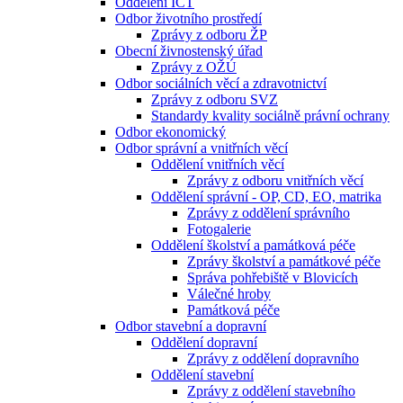
Oddělení ICT
Odbor životního prostředí
Zprávy z odboru ŽP
Obecní živnostenský úřad
Zprávy z OŽÚ
Odbor sociálních věcí a zdravotnictví
Zprávy z odboru SVZ
Standardy kvality sociálně právní ochrany
Odbor ekonomický
Odbor správní a vnitřních věcí
Oddělení vnitřních věcí
Zprávy z odboru vnitřních věcí
Oddělení správní - OP, CD, EO, matrika
Zprávy z oddělení správního
Fotogalerie
Oddělení školství a památková péče
Zprávy školství a památkové péče
Správa pohřebiště v Blovicích
Válečné hroby
Památková péče
Odbor stavební a dopravní
Oddělení dopravní
Zprávy z oddělení dopravního
Oddělení stavební
Zprávy z oddělení stavebního