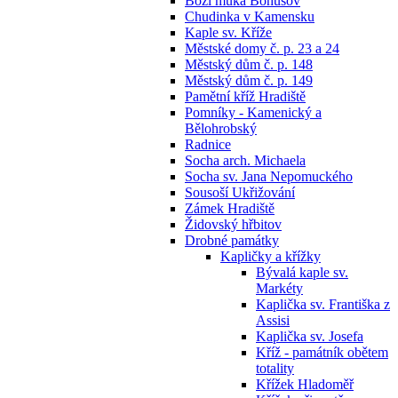
Boží muka Bohušov
Chudinka v Kamensku
Kaple sv. Kříže
Městské domy č. p. 23 a 24
Městský dům č. p. 148
Městský dům č. p. 149
Pamětní kříž Hradiště
Pomníky - Kamenický a
Bělohrobský
Radnice
Socha arch. Michaela
Socha sv. Jana Nepomuckého
Sousoší Ukřižování
Zámek Hradiště
Židovský hřbitov
Drobné památky
Kapličky a křížky
Bývalá kaple sv.
Markéty
Kaplička sv. Františka z
Assisi
Kaplička sv. Josefa
Kříž - památník obětem
totality
Křížek Hladoměř