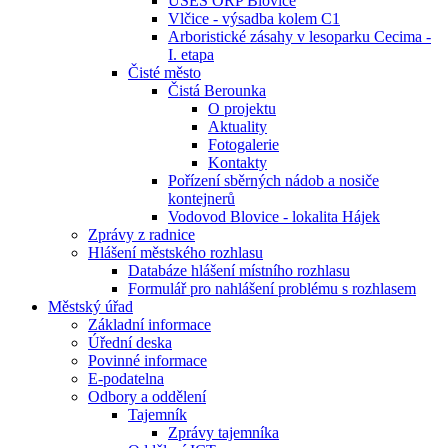
ÚSES ORP Blovice
Vlčice - výsadba kolem C1
Arboristické zásahy v lesoparku Cecima -
I. etapa
Čisté město
Čistá Berounka
O projektu
Aktuality
Fotogalerie
Kontakty
Pořízení sběrných nádob a nosiče
kontejnerů
Vodovod Blovice - lokalita Hájek
Zprávy z radnice
Hlášení městského rozhlasu
Databáze hlášení místního rozhlasu
Formulář pro nahlášení problému s rozhlasem
Městský úřad
Základní informace
Úřední deska
Povinné informace
E-podatelna
Odbory a oddělení
Tajemník
Zprávy tajemníka