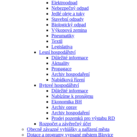
Elektroodpad
Nebezpečný odpad
Jedlé oleje a tuky
Stavební odpady
Biologický odpad
Výkopová zemina
Pneumatiky
Textil
Legislativa
Lesní hospodářství
Důležité informace
Aktuality
Propagace
Archiv hospodaření
Nabídková řízení
Bytové hospodářství
Důležité informace
Nabízíme k pronájmu
Ekonomika BH
Archiv oprav
Archiv hospodaření
Prodej pozemků pro výstabu RD
Rozpočet a závěrečný účet
Obecně závazné vyhlášky a nařízení města
Dotace a programy vypsané městem Blovice