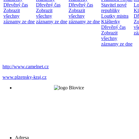
Dřevěný čas
Dřevěný čas
Dřevěný čas
Stavitel nové
Lo
Zobrazit
Zobrazit
Zobrazit
republiky
Kl
všechny
všechny
všechny
Loutky mistra
Dř
záznamy ze dne
záznamy ze dne
záznamy ze dne
Klášterky
Zo
Dřevěný čas
vš
Zobrazit
zá
všechny
záznamy ze dne
http://www.camelnet.cz
www.plzensky-kraj.cz
Adresa