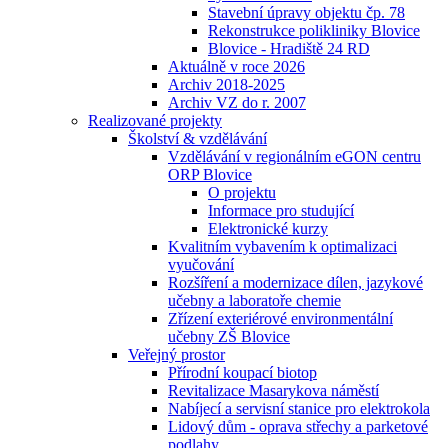
Stavební úpravy objektu čp. 78
Rekonstrukce polikliniky Blovice
Blovice - Hradiště 24 RD
Aktuálně v roce 2026
Archiv 2018-2025
Archiv VZ do r. 2007
Realizované projekty
Školství & vzdělávání
Vzdělávání v regionálním eGON centru
ORP Blovice
O projektu
Informace pro studující
Elektronické kurzy
Kvalitním vybavením k optimalizaci
vyučování
Rozšíření a modernizace dílen, jazykové
učebny a laboratoře chemie
Zřízení exteriérové environmentální
učebny ZŠ Blovice
Veřejný prostor
Přírodní koupací biotop
Revitalizace Masarykova náměstí
Nabíjecí a servisní stanice pro elektrokola
Lidový dům - oprava střechy a parketové
podlahy