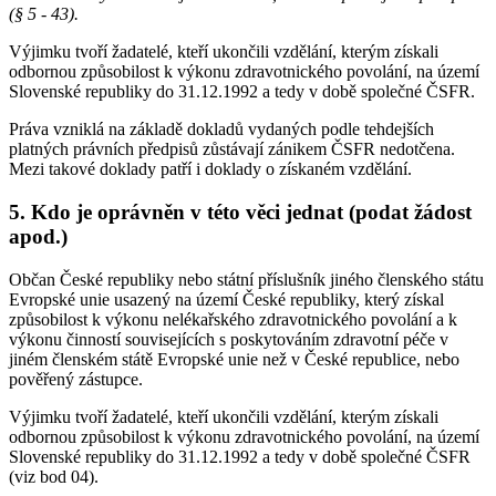
(§ 5 - 43).
Výjimku tvoří žadatelé, kteří ukončili vzdělání, kterým získali
odbornou způsobilost k výkonu zdravotnického povolání, na území
Slovenské republiky do 31.12.1992 a tedy v době společné ČSFR.
Práva vzniklá na základě dokladů vydaných podle tehdejších
platných právních předpisů zůstávají zánikem ČSFR nedotčena.
Mezi takové doklady patří i doklady o získaném vzdělání.
5. Kdo je oprávněn v této věci jednat (podat žádost
apod.)
Občan České republiky nebo státní příslušník jiného členského státu
Evropské unie usazený na území České republiky, který získal
způsobilost k výkonu nelékařského zdravotnického povolání a k
výkonu činností souvisejících s poskytováním zdravotní péče v
jiném členském státě Evropské unie než v České republice, nebo
pověřený zástupce.
Výjimku tvoří žadatelé, kteří ukončili vzdělání, kterým získali
odbornou způsobilost k výkonu zdravotnického povolání, na území
Slovenské republiky do 31.12.1992 a tedy v době společné ČSFR
(viz bod 04).