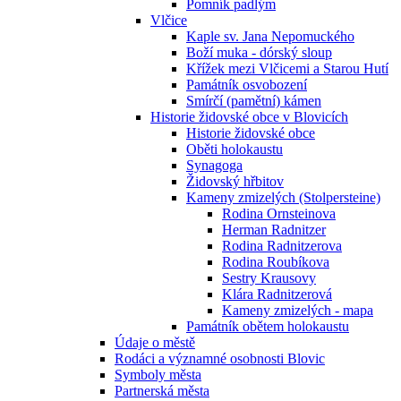
Pomník padlým
Vlčice
Kaple sv. Jana Nepomuckého
Boží muka - dórský sloup
Křížek mezi Vlčicemi a Starou Hutí
Památník osvobození
Smírčí (pamětní) kámen
Historie židovské obce v Blovicích
Historie židovské obce
Oběti holokaustu
Synagoga
Židovský hřbitov
Kameny zmizelých (Stolpersteine)
Rodina Ornsteinova
Herman Radnitzer
Rodina Radnitzerova
Rodina Roubíkova
Sestry Krausovy
Klára Radnitzerová
Kameny zmizelých - mapa
Památník obětem holokaustu
Údaje o městě
Rodáci a významné osobnosti Blovic
Symboly města
Partnerská města