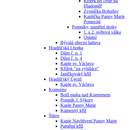
Křížek při cestě na
Hladoměř
Zvonička Bohušov
Kaplička Panny Marie
Pomocné
Pomníky, pamětní desky
1. a 2. světová válka
Ostatní
Bývalá obecní šatlava
Hradišťská Lhotka
Dům č. p. 1
Dům č. p. 4
Kaple sv. Václava
Křížek "na vyhlídce"
Janíčkovský kříž
Hradišťský Újezd
Kaple sv. Václava
Komorno
Boží muka nad Komornem
Pomník J. Sýkory
Kaple Panny Marie
Kamenný kříž
Štítov
Kaple Navštívení Panny Marie
Pamětní kříž