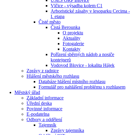
ÚSES ORP Blovice
Vlčice - výsadba kolem C1
Arboristické zásahy v lesoparku Cecima -
I. etapa
Čisté město
Čistá Berounka
O projektu
Aktuality
Fotogalerie
Kontakty
Pořízení sběrných nádob a nosiče
kontejnerů
Vodovod Blovice - lokalita Hájek
Zprávy z radnice
Hlášení městského rozhlasu
Databáze hlášení místního rozhlasu
Formulář pro nahlášení problému s rozhlasem
Městský úřad
Základní informace
Úřední deska
Povinné informace
E-podatelna
Odbory a oddělení
Tajemník
Zprávy tajemníka