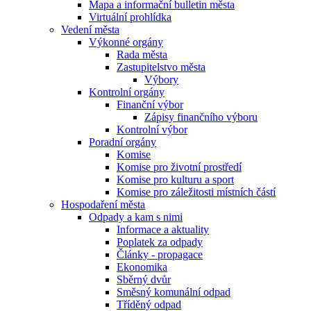
Mapa a informační bulletin města
Virtuální prohlídka
Vedení města
Výkonné orgány
Rada města
Zastupitelstvo města
Výbory
Kontrolní orgány
Finanční výbor
Zápisy finančního výboru
Kontrolní výbor
Poradní orgány
Komise
Komise pro životní prostředí
Komise pro kulturu a sport
Komise pro záležitosti místních částí
Hospodaření města
Odpady a kam s nimi
Informace a aktuality
Poplatek za odpady
Články - propagace
Ekonomika
Sběrný dvůr
Směsný komunální odpad
Tříděný odpad