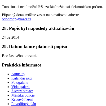
Tuto situaci není možné řešit zasláním žádosti elektronickou poštou.
Případný dotaz můžete zaslat na e-mailovou adresu:
odboronp@mzcr.cz
.
28. Popis byl naposledy aktualizován
24.02.2014
29. Datum konce platnosti popisu
Bez časového omezení.
Praktické informace
Aktuality
Kalendář akcí
Fotogalerie
Videogalerie
Životní situace
Městská policie
Krizové řízení
Povodňový plán