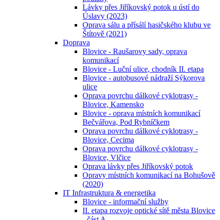
Lávky přes Jiříkovský potok u ústí do
Úslavy (2023)
Oprava sálu a přísálí hasičského klubu ve
Štítově (2021)
Doprava
Blovice - Raušarovy sady, oprava
komunikací
Blovice - Luční ulice, chodník II. etapa
Blovice - autobusové nádraží Sýkorova
ulice
Oprava povrchu dálkové cyklotrasy -
Blovice, Kamensko
Blovice - oprava místních komunikací
Bečvářova, Pod Rybníčkem
Oprava povrchu dálkové cyklotrasy -
Blovice, Cecima
Oprava povrchu dálkové cyklotrasy -
Blovice, Vlčice
Oprava lávky přes Jiříkovský potok
Opravy místních komunikací na Bohušově
(2020)
IT Infrastruktura & energetika
Blovice - informační služby
II. etapa rozvoje optické sítě města Blovice
- část A