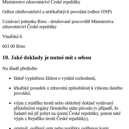
Ministerstvo zdravotnictví České republiky
Odbor ošetřovatelství a nelékařských povolání (odbor ONP)
Uznávací jednotka Brno - detašované pracoviště Ministerstva
zdravotnictví České republiky
Vinařská 6
603 00 Brno
10. Jaké doklady je nutné mít s sebou
Na úřadě předložte:
řádně vyplněnou žádost o vydání rozhodnutí,
lékařský posudek o zdravotní způsobilosti k výkonu daného
povolání,
výpis z rejstříku trestů nebo obdobný doklad vydávaný
příslušnými orgány členského státu původu (v případě, že
žadatel má již pobyt na území České republiky, potom také
výpis z Rejstříku trestů České republiky),
originál, ověřený opis nebo notářsky ověřenou kopii