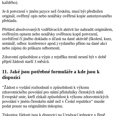
každého).
Je-li potvrzení v jiném jazyce než českém, musí být předložen
originál, ověřený opis nebo notářsky ověřená kopie autorizovaného
překladu.
Přehled absolvovaných vzdělávacích aktivit lze nahradit originálem,
ověřeným opisem nebo notářsky ověřenou kopií potvrzení,
osvědčení či jiného dokladu o účasti na dané aktivitě (školení, kurz,
seminář, odbor. konference apod.) vydaného přímo na dané akci
nebo zápisu do průkazu odbornosti.
Zdravotní způsobilost a výpis z rejstříku trestů nesmí být v době
přijetí žádosti starší 3 měsíců.
11. Jaké jsou potřebné formuláře a kde jsou k
dispozici
"Žádost o vydání rozhodnutí o způsobilosti k výkonu
zdravotnického povolání pro státní příslušníky členských států
Evropské unie, kteří získali způsobilost k výkonu zdravotnických
povolání v jiném členském státě než v České republice" musíte
podat pouze na originálním tiskopisu.
Tiskopisy žádosti jsou k dispozici na Uznávací jednotce v Brně