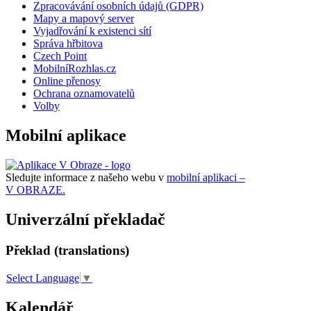
Zpracovávání osobních údajů (GDPR)
Mapy a mapový server
Vyjadřování k existenci sítí
Správa hřbitova
Czech Point
MobilníRozhlas.cz
Online přenosy
Ochrana oznamovatelů
Volby
Mobilní aplikace
Sledujte informace z našeho webu v
mobilní aplikaci –
V OBRAZE.
Univerzální překladač
Překlad (translations)
Select Language
▼
Kalendář