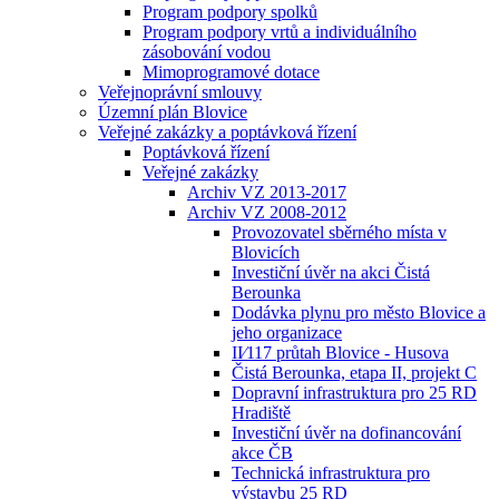
Program podpory spolků
Program podpory vrtů a individuálního
zásobování vodou
Mimoprogramové dotace
Veřejnoprávní smlouvy
Územní plán Blovice
Veřejné zakázky a poptávková řízení
Poptávková řízení
Veřejné zakázky
Archiv VZ 2013-2017
Archiv VZ 2008-2012
Provozovatel sběrného místa v
Blovicích
Investiční úvěr na akci Čistá
Berounka
Dodávka plynu pro město Blovice a
jeho organizace
II⁄117 průtah Blovice - Husova
Čistá Berounka, etapa II, projekt C
Dopravní infrastruktura pro 25 RD
Hradiště
Investiční úvěr na dofinancování
akce ČB
Technická infrastruktura pro
výstavbu 25 RD