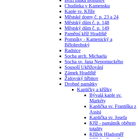
Boží muka Bohušov
Chudinka v Kamensku
Kaple sv. Kříže
Městské domy č. p. 23 a 24
Městský dům č. p. 148
Městský dům č. p. 149
Pamětní kříž Hradiště
Pomníky - Kamenický a
Bělohrobský
Radnice
Socha arch. Michaela
Socha sv. Jana Nepomuckého
Sousoší Ukřižování
Zámek Hradiště
Židovský hřbitov
Drobné památky
Kapličky a křížky
Bývalá kaple sv.
Markéty
Kaplička sv. Františka z
Assisi
Kaplička sv. Josefa
Kříž - památník obětem
totality
Křížek Hladoměř