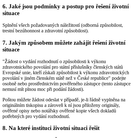
6. Jaké jsou podmínky a postup pro řešení životní
situace
Splnění všech požadovaných náležitostí (odborná způsobilost,
trestní bezúhonnost a zdravotní způsobilost).
7. Jakým způsobem můžete zahájit řešení životní
situace
"Žádost o vydání rozhodnutí o způsobilosti k výkonu
zdravotnického povolání pro státní příslušníky členských států
Evropské unie, kteří získali způsobilost k výkonu zdravotnických
povolání v jiném členském státě než v České republice" podejte
osobně nebo prostřednictvím pověřeného zástupce (tento zástupce
nemusí mít plnou moc při podání žádosti).
Poštou můžete žádost odeslat v případě, je-li řádně vyplněna na
originálním tiskopisu a zároveň k ní jsou přiloženy originály,
ověřené opisy nebo notářsky ověřené kopie všech dokladů
potřebných pro vydání rozhodnutí.
8. Na které instituci životní situaci řešit