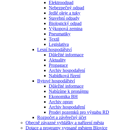
Elektroodpad
Nebezpečný odpad
Jedlé oleje a tuky
Stavební odpady
Biologický odpad
Výkopová zemina
Pneumatiky
Textil
Legislativa
Lesní hospodářství
Důležité informace
Aktuality
Propagace
Archiv hospodaření
Nabídková řízení
Bytové hospodářství
Důležité informace
Nabízíme k pronájmu
Ekonomika BH
Archiv oprav
Archiv hospodaření
Prodej pozemků pro výstabu RD
Rozpočet a závěrečný účet
Obecně závazné vyhlášky a nařízení města
Dotace a programy vypsané městem Blovice