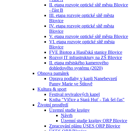
II. etapa rozvoje optické sítě města Blovice
- část B
III. etapa rozvoje optické sítě města
Blovice
IV. etapa rozvoje optické sítě města
Blovice
V. etapa rozvoje optické sítě města Blovice
VI. etapa rozvoje optické sítě města
Blovice
FVE Biotop a Hasičská stanice Blovice
Rozvoj IT infrastruktury na ZŠ Blovice
II. etapa městského kamerového
dohledového systému (2020)
Obnova památek
Oprava podlahy v kapli Nanebevzetí
Panny Marie ve Štítově
Kultura & sport
Festival revivalových kapel
Kniha "Vlčice a Stará Huť - Tak šel čas"
Životní prostředí
Územní studie krajiny
Návrh
Územní studie krajiny ORP Blovice
Zpracování plánu ÚSES ORP Blovice