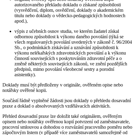
autorizovaného překladu dokladu o získané způsobilosti
(vysvědčení, diplom, osvědčení, doklady o akademickém
titulu nebo doklady o vědecko-pedagogických hodnostech
apod.),
výpis z učebních osnov studia, ve kterém žadatel získal
odbornou způsobilost k výkonu daného povolání (týká se
všech regulovaných povolání uvedených v zákoně č. 96/2004
Sb., o podmínkách získávání a uznávání způsobilosti k
výkonu nelékařských zdravotnických povolání a k výkonu
činností souvisejících s poskytováním zdravotní péče a o
změně některých souvisejících zákonů, ve znění pozdějších
předpisů, mimo povolání všeobecné sestry a porodní
asistentky).
Doklady musí být předloženy v originále, ověřeném opise nebo
notářsky ověřené kopii.
Součástí řádně vyplněné žádosti jsou doklady o přehledu dosavadní
praxe a doklad o absolvovaných vzdělávacích aktivitách.
Přehled dosavadní praxe lze doložit také originálem, ověřeným
opisem nebo notářsky ověřenou kopií potvrzení od zaměstnavatele,
pracovní smlouvou a dohodou o rozvázání pracovního poměru nebo
zápočtovým listem (v případě více zaměstnavatelů samozřejmě od