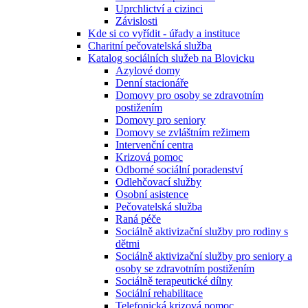
Uprchlictví a cizinci
Závislosti
Kde si co vyřídit - úřady a instituce
Charitní pečovatelská služba
Katalog sociálních služeb na Blovicku
Azylové domy
Denní stacionáře
Domovy pro osoby se zdravotním
postižením
Domovy pro seniory
Domovy se zvláštním režimem
Intervenční centra
Krizová pomoc
Odborné sociální poradenství
Odlehčovací služby
Osobní asistence
Pečovatelská služba
Raná péče
Sociálně aktivizační služby pro rodiny s
dětmi
Sociálně aktivizační služby pro seniory a
osoby se zdravotním postižením
Sociálně terapeutické dílny
Sociální rehabilitace
Telefonická krizová pomoc