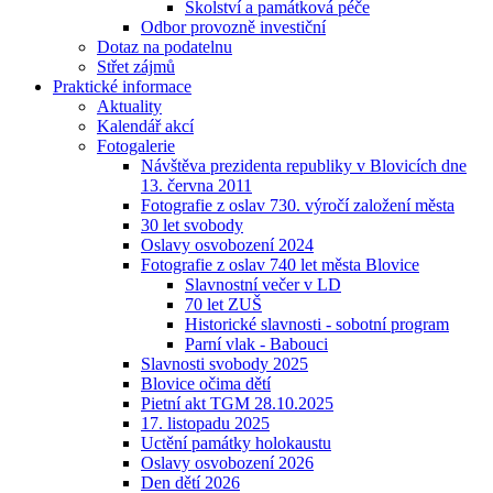
Školství a památková péče
Odbor provozně investiční
Dotaz na podatelnu
Střet zájmů
Praktické informace
Aktuality
Kalendář akcí
Fotogalerie
Návštěva prezidenta republiky v Blovicích dne
13. června 2011
Fotografie z oslav 730. výročí založení města
30 let svobody
Oslavy osvobození 2024
Fotografie z oslav 740 let města Blovice
Slavnostní večer v LD
70 let ZUŠ
Historické slavnosti - sobotní program
Parní vlak - Babouci
Slavnosti svobody 2025
Blovice očima dětí
Pietní akt TGM 28.10.2025
17. listopadu 2025
Uctění památky holokaustu
Oslavy osvobození 2026
Den dětí 2026