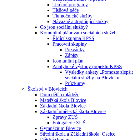
Terénní programy
Tísňová péče
Tlumočnické služby
Návazné a doplňující služby
Co jsou sociální služby?
Komunitní plánování sociálních služeb
Řídící skupina KPSS
Pracovní skupiny
Pozvánky
Zápisy
Komunitní plán
Analytické výstupy projektu KPSS
Výsledky ankety „Pomozte zlepšit
sociální služby na Blovicku“
Průzkumy
Školství v Blovicích
Dům dětí a mládeže
Mateřská škola Blovice
Základní škola Blovice
Základní umělecká škola Blovice
Zprávy ZUŠ
Fotogalerie ZUŠ
Gymnázium Blovice
Střední škola a Základní škola, Oselce
Dětské skupiny