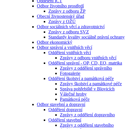
Oddělení ICT
Odbor životního prostředí
Zprávy z odboru ŽP
Obecní živnostenský úřad
Zprávy z OŽÚ
Odbor sociálních věcí a zdravotnictví
Zprávy z odboru SVZ
Standardy kvality sociálně právní ochrany
Odbor ekonomický
Odbor správní a vnitřních věcí
Oddělení vnitřních věcí
Zprávy z odboru vnitřních věcí
Oddělení správní - OP, CD, EO, matrika
Zprávy z oddělení správního
Fotogalerie
Oddělení školství a památková péče
Zprávy školství a památkové péče
Správa pohřebiště v Blovicích
Válečné hroby
Památková péče
Odbor stavební a dopravní
Oddělení dopravní
Zprávy z oddělení dopravního
Oddělení stavební
Zprávy z oddělení stavebního