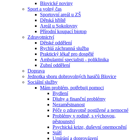
Blovické noviny
Sport a volný čas
Sportovní areál u ZŠ
Dětská hřiště
Areál u Sokolovny
Přírodní koupací biotop
Zdravotnictví
Dětské oddělení
Rychlá záchranná služba
Praktický lékař pro dospělé
Ambulantní specialisti - poliklinika
Zubní oddělení
Doprava
Jednotka sboru dobrovolných hasičů Blovice
Sociální služby
Mám problém, potřebuji pomoci
Bydlení
Dluhy a finanční problémy
Nezaměstnanost
Péče o zdravotně postižené a nemocné
Problémy v rodině, s výchovou,
pěstounství
Psychická krize, duševní onemocnění
Stáří
Umírání a doprovázení