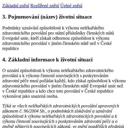
Základní znění
Rozšířené znění
Úplné znění
3. Pojmenování (název) životní situace
Podmínky uznávání způsobilosti k výkonu nelékařského
zdravotnického povolání pro státní příslušníky členských států
Evropské unie, kteří získali odbornou způsobilost k výkonu
zdravotnického povolání v jiném členském státě než v České
republice
4. Základní informace k životní situaci
O uznání způsobilosti k výkonu nelékařského zdravotnického
povolání a k výkonu činností souvisejících s poskytováním
zdravotní péče musí požádat každý, kdo získal způsobilost k výkonu
zdravotnického povolání v jiném členském státě Evropské unie než
v České republice a kdo chce toto povolání v České republice
vykonávat jako usazená osoba.
Týká se všech nelékařských zdravotnických povolání upravených
zákonem č. 96/2004 Sb., o podmínkách získávání a uznávání
způsobilosti k výkonu nelékařských zdravotnických povolání a k
výkonu činností souvisejících s poskytováním zdravotní péče a o
změně některých souvisejících zákonů, ve znění pozdějších předpisů