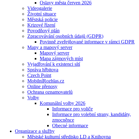
Oslavy města červen 2026
Videogalerie
Životní situace
Městská policie
Krizové řízení
Povodňový plán
Zpracovávání osobních údajů (GDPR)
Povinně zveřejňované informace v rámci GDPR
Mapy a mapový server
Mapový server
Mapa zájmových míst
Vyjadřování k existenci sítí
Správa hřbitova
Czech Point
MobilníRozhlas.cz
Online přenosy
Ochrana oznamovatelů
Volby
Komunální volby 2026
Informace pro voliče
Informace pro volební strany, kandidáty,
zmocněnce
Obecné informace
Organizace a služby
Městské kulturní středisko LD a Knihovna