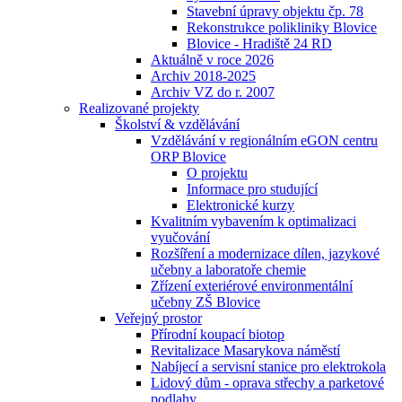
Stavební úpravy objektu čp. 78
Rekonstrukce polikliniky Blovice
Blovice - Hradiště 24 RD
Aktuálně v roce 2026
Archiv 2018-2025
Archiv VZ do r. 2007
Realizované projekty
Školství & vzdělávání
Vzdělávání v regionálním eGON centru
ORP Blovice
O projektu
Informace pro studující
Elektronické kurzy
Kvalitním vybavením k optimalizaci
vyučování
Rozšíření a modernizace dílen, jazykové
učebny a laboratoře chemie
Zřízení exteriérové environmentální
učebny ZŠ Blovice
Veřejný prostor
Přírodní koupací biotop
Revitalizace Masarykova náměstí
Nabíjecí a servisní stanice pro elektrokola
Lidový dům - oprava střechy a parketové
podlahy