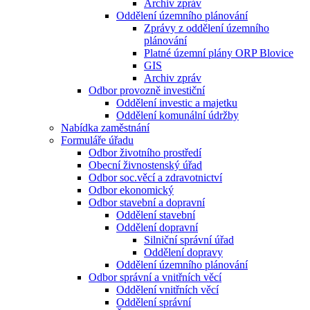
Archiv zpráv
Oddělení územního plánování
Zprávy z oddělení územního
plánování
Platné územní plány ORP Blovice
GIS
Archiv zpráv
Odbor provozně investiční
Oddělení investic a majetku
Oddělení komunální údržby
Nabídka zaměstnání
Formuláře úřadu
Odbor životního prostředí
Obecní živnostenský úřad
Odbor soc.věcí a zdravotnictví
Odbor ekonomický
Odbor stavební a dopravní
Oddělení stavební
Oddělení dopravní
Silniční správní úřad
Oddělení dopravy
Oddělení územního plánování
Odbor správní a vnitřních věcí
Oddělení vnitřních věcí
Oddělení správní