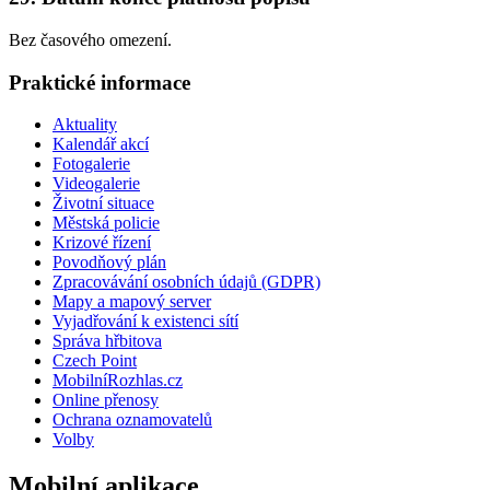
Bez časového omezení.
Praktické informace
Aktuality
Kalendář akcí
Fotogalerie
Videogalerie
Životní situace
Městská policie
Krizové řízení
Povodňový plán
Zpracovávání osobních údajů (GDPR)
Mapy a mapový server
Vyjadřování k existenci sítí
Správa hřbitova
Czech Point
MobilníRozhlas.cz
Online přenosy
Ochrana oznamovatelů
Volby
Mobilní aplikace