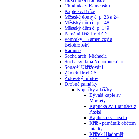
Boží muka Bohušov
Chudinka v Kamensku
Kaple sv. Kříže
Městské domy č. p. 23 a 24
Městský dům č. p. 148
Městský dům č. p. 149
Pamětní kříž Hradiště
Pomníky - Kamenický a
Bělohrobský
Radnice
Socha arch. Michaela
Socha sv. Jana Nepomuckého
Sousoší Ukřižování
Zámek Hradiště
Židovský hřbitov
Drobné památky
Kapličky a křížky
Bývalá kaple sv.
Markéty
Kaplička sv. Františka z
Assisi
Kaplička sv. Josefa
Kříž - památník obětem
totality
Křížek Hladoměř