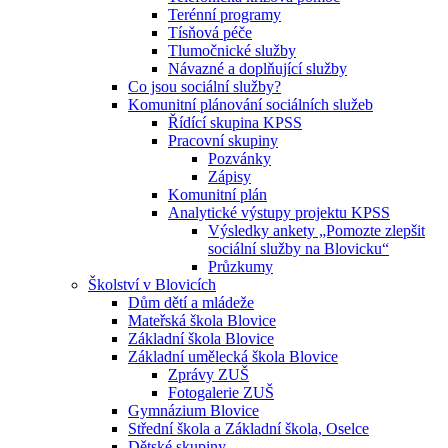
Terénní programy
Tísňová péče
Tlumočnické služby
Návazné a doplňující služby
Co jsou sociální služby?
Komunitní plánování sociálních služeb
Řídící skupina KPSS
Pracovní skupiny
Pozvánky
Zápisy
Komunitní plán
Analytické výstupy projektu KPSS
Výsledky ankety „Pomozte zlepšit
sociální služby na Blovicku“
Průzkumy
Školství v Blovicích
Dům dětí a mládeže
Mateřská škola Blovice
Základní škola Blovice
Základní umělecká škola Blovice
Zprávy ZUŠ
Fotogalerie ZUŠ
Gymnázium Blovice
Střední škola a Základní škola, Oselce
Dětské skupiny