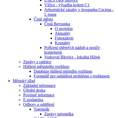
ÚSES ORP Blovice
Vlčice - výsadba kolem C1
Arboristické zásahy v lesoparku Cecima -
I. etapa
Čisté město
Čistá Berounka
O projektu
Aktuality
Fotogalerie
Kontakty
Pořízení sběrných nádob a nosiče
kontejnerů
Vodovod Blovice - lokalita Hájek
Zprávy z radnice
Hlášení městského rozhlasu
Databáze hlášení místního rozhlasu
Formulář pro nahlášení problému s rozhlasem
Městský úřad
Základní informace
Úřední deska
Povinné informace
E-podatelna
Odbory a oddělení
Tajemník
Zprávy tajemníka