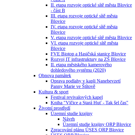
II. etapa rozvoje optické sítě města Blovice
- část B
III. etapa rozvoje optické sítě města
Blovice
IV. etapa rozvoje optické sítě města
Blovice
V. etapa rozvoje optické sítě města Blovice
VI. etapa rozvoje optické sítě města
Blovice
FVE Biotop a Hasičská stanice Blovice
Rozvoj IT infrastruktury na ZŠ Blovice
II. etapa městského kamerového
dohledového systému (2020)
Obnova památek
Oprava podlahy v kapli Nanebevzetí
Panny Marie ve Štítově
Kultura & sport
Festival revivalových kapel
Kniha "Vlčice a Stará Huť - Tak šel čas"
Životní prostředí
Územní studie krajiny
Návrh
Územní studie krajiny ORP Blovice
Zpracování plánu ÚSES ORP Blovice