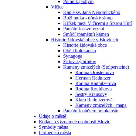
Pomník padlým
Vlčice
Kaple sv. Jana Nepomuckého
Boží muka - dórský sloup
Křížek mezi Vlčicemi a Starou Hutí
Památník osvobození
Smírčí (pamětní) kámen
Historie židovské obce v Blovicích
Historie židovské obce
Oběti holokaustu
Synagoga
Židovský hřbitov
Kameny zmizelých (Stolpersteine)
Rodina Ornsteinova
Herman Radnitzer
Rodina Radnitzerova
Rodina Roubíkova
Sestry Krausovy
Klára Radnitzerová
Kameny zmizelých - mapa
Památník obětem holokaustu
Údaje o městě
Rodáci a významné osobnosti Blovic
Symboly města
Partnerská města