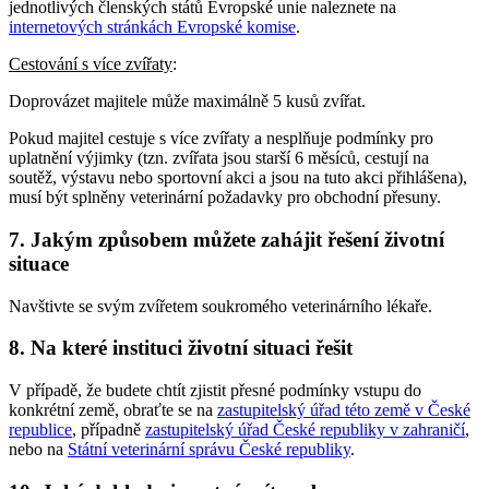
jednotlivých členských států Evropské unie naleznete na
internetových stránkách Evropské komise
.
Cestování s více zvířaty
:
Doprovázet majitele může maximálně 5 kusů zvířat.
Pokud majitel cestuje s více zvířaty a nesplňuje podmínky pro
uplatnění výjimky (tzn. zvířata jsou starší 6 měsíců, cestují na
soutěž, výstavu nebo sportovní akci a jsou na tuto akci přihlášena),
musí být splněny veterinární požadavky pro obchodní přesuny.
7. Jakým způsobem můžete zahájit řešení životní
situace
Navštivte se svým zvířetem soukromého veterinárního lékaře.
8. Na které instituci životní situaci řešit
V případě, že budete chtít zjistit přesné podmínky vstupu do
konkrétní země, obraťte se na
zastupitelský úřad této země v České
republice
, případně
zastupitelský úřad České republiky v zahraničí
,
nebo na
Státní veterinární správu České republiky
.