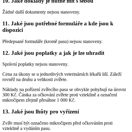
10. Jaké doklady je nutné mít s sebou
Žádné další dokumenty nejsou stanoveny.
11. Jaké jsou potřebné formuláře a kde jsou k
dispozici
Předepsané formuláře (kromě pasu) nejsou stanoveny.
12. Jaké jsou poplatky a jak je lze uhradit
Správní poplatky nejsou stanoveny.
Cena za úkony se u jednotlivých veterinárních lékařů liší. Záleží
rovněž na druhu a velikosti zvířete.
Náklady na pořízení zvířecího pasu se obvykle pohybují na úrovni
300 Kč. Částka za očkování zvířete proti vzteklině a označení
mikročipem zřejmě přesáhne 1 000 Kč.
13. Jaké jsou lhůty pro vyřízení
Zvíře musí být označeno mikročipem před očkováním proti
vzteklině a vydáním pasu.