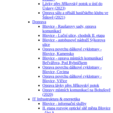
Lávky přes Jiříkovský potok u ústí do
Úslavy (2023)
Oprava sálu a přísálí hasičského klubu ve
Štítově (2021)
Doprava
Blovice - Raušarovy sady, oprava
komunikací
Blovice - Luční ulice, chodník II. etapa
Blovice - autobusové nádraží Sýkorova
ulice
Oprava povrchu dálkové cyklotrasy -
Blovice, Kamensko
Blovice - oprava místních komunikací
Bečvářova, Pod Rybníčkem
Oprava povrchu dálkové cyklotrasy -
Blovice, Cecima
Oprava povrchu dálkové cyklotrasy -
Blovice, Vlčice
Oprava lávky přes Jiříkovský potok
Opravy místních komunikací na Bohušově
(2020)
IT Infrastruktura & energetika
Blovice - informační služby
II. etapa rozvoje optické sítě města Blovice
- část A