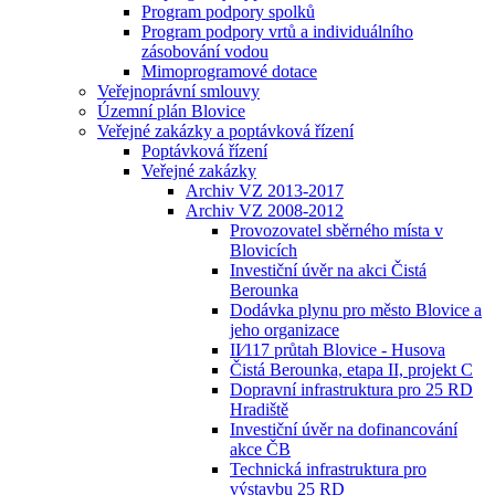
Program podpory spolků
Program podpory vrtů a individuálního
zásobování vodou
Mimoprogramové dotace
Veřejnoprávní smlouvy
Územní plán Blovice
Veřejné zakázky a poptávková řízení
Poptávková řízení
Veřejné zakázky
Archiv VZ 2013-2017
Archiv VZ 2008-2012
Provozovatel sběrného místa v
Blovicích
Investiční úvěr na akci Čistá
Berounka
Dodávka plynu pro město Blovice a
jeho organizace
II⁄117 průtah Blovice - Husova
Čistá Berounka, etapa II, projekt C
Dopravní infrastruktura pro 25 RD
Hradiště
Investiční úvěr na dofinancování
akce ČB
Technická infrastruktura pro
výstavbu 25 RD