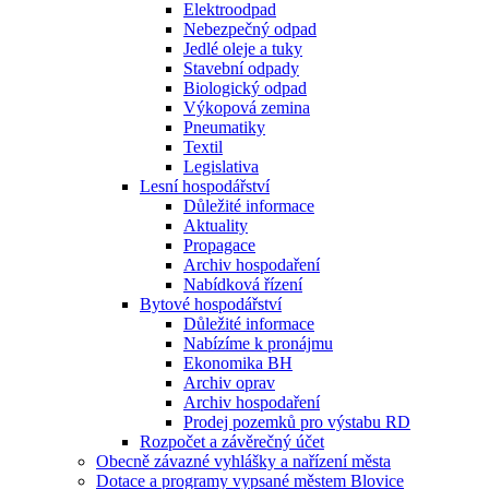
Elektroodpad
Nebezpečný odpad
Jedlé oleje a tuky
Stavební odpady
Biologický odpad
Výkopová zemina
Pneumatiky
Textil
Legislativa
Lesní hospodářství
Důležité informace
Aktuality
Propagace
Archiv hospodaření
Nabídková řízení
Bytové hospodářství
Důležité informace
Nabízíme k pronájmu
Ekonomika BH
Archiv oprav
Archiv hospodaření
Prodej pozemků pro výstabu RD
Rozpočet a závěrečný účet
Obecně závazné vyhlášky a nařízení města
Dotace a programy vypsané městem Blovice