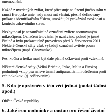
onemocnění.
Každé z uvedených zvířat, které přicestuje na území jiného státu v
rámci Evropské unie, tedy musí mít vlastní, přesně definovaný
průkaz s identifikačním číslem, umožňující prokázání totožnosti a
kontrolu zdravotního stavu.
Nezbytností je nezaměnitelné označení zvířete normovaným
mikročipem. Označení tetováním je uznáváno, pokud je jasně
čitelné a bylo prokazatelně provedeno před 3. červencem 2011.
Některé členské státy však vyžadují označení zvířete pouze
mikročipem (např. Chorvatsko).
Pes, kočka a fretka musí být dále platně očkováni proti vzteklině.
Některé členské státy (Velká Británie, Irsko, Malta a Finsko)
podmiňují vstup psa na své území antiparazitárním ošetřením proti
echinokokovi (tj. odčervením).
5. Kdo je oprávněn v této věci jednat (podat žádost
apod.)
Občan České republiky.
6. Jaké jsou podmínky a postup pro řešení životní