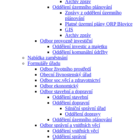
Archiv zpráv
Oddělení územního plánování
Zprávy z oddělení územního
plánování
Platné územní plány ORP Blovice
GIS
Archiv zpráv
Odbor provozně investiční
Oddělení investic a majetku
Oddělení komunální údržby
Nabídka zaměstnání
Formuláře úřadu
Odbor životního prostředí
Obecní živnostenský úřad
Odbor soc.věcí a zdravotnictví
Odbor ekonomický
Odbor stavební a dopravní
Oddělení stavební
Oddělení dopravní
Silniční správní úřad
Oddělení dopravy
Oddělení územního plánování
Odbor správní a vnitřních věcí
Oddělení vnitřních věcí
Oddělení správní