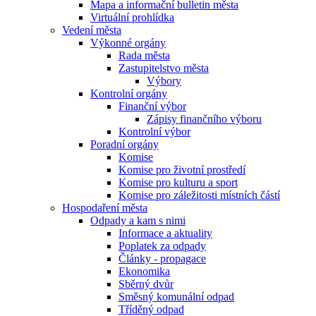
Mapa a informační bulletin města
Virtuální prohlídka
Vedení města
Výkonné orgány
Rada města
Zastupitelstvo města
Výbory
Kontrolní orgány
Finanční výbor
Zápisy finančního výboru
Kontrolní výbor
Poradní orgány
Komise
Komise pro životní prostředí
Komise pro kulturu a sport
Komise pro záležitosti místních částí
Hospodaření města
Odpady a kam s nimi
Informace a aktuality
Poplatek za odpady
Články - propagace
Ekonomika
Sběrný dvůr
Směsný komunální odpad
Tříděný odpad