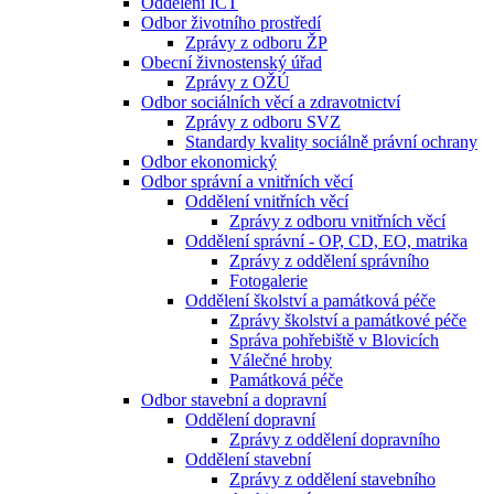
Oddělení ICT
Odbor životního prostředí
Zprávy z odboru ŽP
Obecní živnostenský úřad
Zprávy z OŽÚ
Odbor sociálních věcí a zdravotnictví
Zprávy z odboru SVZ
Standardy kvality sociálně právní ochrany
Odbor ekonomický
Odbor správní a vnitřních věcí
Oddělení vnitřních věcí
Zprávy z odboru vnitřních věcí
Oddělení správní - OP, CD, EO, matrika
Zprávy z oddělení správního
Fotogalerie
Oddělení školství a památková péče
Zprávy školství a památkové péče
Správa pohřebiště v Blovicích
Válečné hroby
Památková péče
Odbor stavební a dopravní
Oddělení dopravní
Zprávy z oddělení dopravního
Oddělení stavební
Zprávy z oddělení stavebního