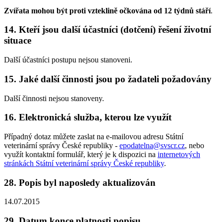
Zvířata mohou být proti vzteklině očkována od 12 týdnů stáří
.
14. Kteří jsou další účastníci (dotčení) řešení životní
situace
Další účastníci postupu nejsou stanoveni.
15. Jaké další činnosti jsou po žadateli požadovány
Další činnosti nejsou stanoveny.
16. Elektronická služba, kterou lze využít
Případný dotaz můžete zaslat na e-mailovou adresu Státní
veterinární správy České republiky -
epodatelna@svscr.cz
, nebo
využít kontaktní formulář, který je k dispozici na
internetových
stránkách Státní veterinární správy České republiky
.
28. Popis byl naposledy aktualizován
14.07.2015
29. Datum konce platnosti popisu