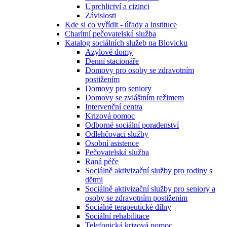
Uprchlictví a cizinci
Závislosti
Kde si co vyřídit - úřady a instituce
Charitní pečovatelská služba
Katalog sociálních služeb na Blovicku
Azylové domy
Denní stacionáře
Domovy pro osoby se zdravotním
postižením
Domovy pro seniory
Domovy se zvláštním režimem
Intervenční centra
Krizová pomoc
Odborné sociální poradenství
Odlehčovací služby
Osobní asistence
Pečovatelská služba
Raná péče
Sociálně aktivizační služby pro rodiny s
dětmi
Sociálně aktivizační služby pro seniory a
osoby se zdravotním postižením
Sociálně terapeutické dílny
Sociální rehabilitace
Telefonická krizová pomoc