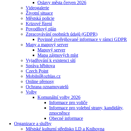
Oslavy města červen 2026
Videogalerie
Životní situace
Městská policie
Krizové řízení
Povodňový plán
Zpracovávání osobních údajů (GDPR)
Povinně zveřejňované informace v rámci GDPR
Mapy a mapový server
Mapový server
Mapa zájmových míst
Vyjadřování k existenci sítí
Správa hřbitova
Czech Point
MobilníRozhlas.cz
Online přenosy
Ochrana oznamovatelů
Volby
Komunální volby 2026
Informace pro voliče
Informace pro volební strany, kandidáty,
zmocněnce
Obecné informace
Organizace a služby
Městské kulturní středisko LD a Knihovna