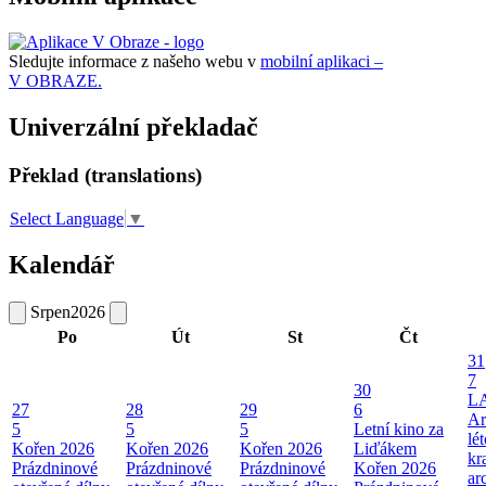
Sledujte informace z našeho webu v
mobilní aplikaci –
V OBRAZE.
Univerzální překladač
Překlad (translations)
Select Language
▼
Kalendář
Srpen
2026
Po
Út
St
Čt
31
7
30
L
27
28
29
6
Ar
5
5
5
Letní kino za
lé
Kořen 2026
Kořen 2026
Kořen 2026
Liďákem
kr
Prázdninové
Prázdninové
Prázdninové
Kořen 2026
ar