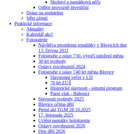
Školství a památková péče
Odbor provozně investiční
Dotaz na podatelnu
Střet zájmů
Praktické informace
Aktuality
Kalendář akcí
Fotogalerie
Návštěva prezidenta republiky v Blovicích dne
13. června 2011
Fotografie z oslav 730. výročí založení města
30 let svobody
Oslavy osvobození 2024
Fotografie z oslav 740 let města Blovice
Slavnostní večer v LD
70 let ZUŠ
Historické slavnosti - sobotní program
Parní vlak - Babouci
Slavnosti svobody 2025
Blovice očima dětí
Pietní akt TGM 28.10.2025
17. listopadu 2025
Uctění památky holokaustu
Oslavy osvobození 2026
Den dětí 2026