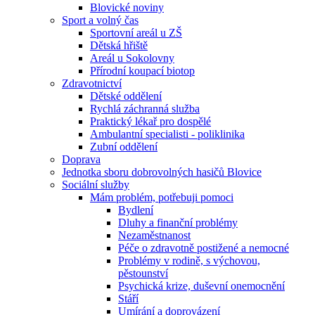
Blovické noviny
Sport a volný čas
Sportovní areál u ZŠ
Dětská hřiště
Areál u Sokolovny
Přírodní koupací biotop
Zdravotnictví
Dětské oddělení
Rychlá záchranná služba
Praktický lékař pro dospělé
Ambulantní specialisti - poliklinika
Zubní oddělení
Doprava
Jednotka sboru dobrovolných hasičů Blovice
Sociální služby
Mám problém, potřebuji pomoci
Bydlení
Dluhy a finanční problémy
Nezaměstnanost
Péče o zdravotně postižené a nemocné
Problémy v rodině, s výchovou,
pěstounství
Psychická krize, duševní onemocnění
Stáří
Umírání a doprovázení