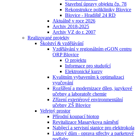
Stavební úpravy objektu čp. 78
Rekonstrukce polikliniky Blovice
Blovice - Hradiště 24 RD
Aktuálně v roce 2026
Archiv 2018-2025
Archiv VZ do r. 2007
Realizované projekty
Školství & vzdělávání
Vzdělávání v regionálním eGON centru
ORP Blovice
O projektu
Informace pro studující
Elektronické kurzy
Kvalitním vybavením k optimalizaci
vyučování
Rozšíření a modernizace dílen, jazykové
učebny a laboratoře chemie
Zřízení exteriérové environmentální
učebny ZŠ Blovice
Veřejný prostor
Přírodní koupací biotop
Revitalizace Masarykova náměstí
Nabíjecí a servisní stanice pro elektrokola
Lidový dům - oprava střechy a parketové
podlahy