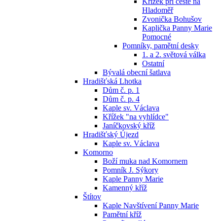
Křížek při cestě na
Hladoměř
Zvonička Bohušov
Kaplička Panny Marie
Pomocné
Pomníky, pamětní desky
1. a 2. světová válka
Ostatní
Bývalá obecní šatlava
Hradišťská Lhotka
Dům č. p. 1
Dům č. p. 4
Kaple sv. Václava
Křížek "na vyhlídce"
Janíčkovský kříž
Hradišťský Újezd
Kaple sv. Václava
Komorno
Boží muka nad Komornem
Pomník J. Sýkory
Kaple Panny Marie
Kamenný kříž
Štítov
Kaple Navštívení Panny Marie
Pamětní kříž