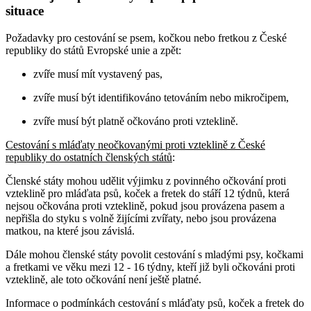
situace
Požadavky pro cestování se psem, kočkou nebo fretkou z České
republiky do států Evropské unie a zpět:
zvíře musí mít vystavený pas,
zvíře musí být identifikováno tetováním nebo mikročipem,
zvíře musí být platně očkováno proti vzteklině.
Cestování s mláďaty neočkovanými proti vzteklině z České
republiky do ostatních členských států
:
Členské státy mohou udělit výjimku z povinného očkování proti
vzteklině pro mláďata psů, koček a fretek do stáří 12 týdnů, která
nejsou očkována proti vzteklině, pokud jsou provázena pasem a
nepřišla do styku s volně žijícími zvířaty, nebo jsou provázena
matkou, na které jsou závislá.
Dále mohou členské státy povolit cestování s mladými psy, kočkami
a fretkami ve věku mezi 12 - 16 týdny, kteří již byli očkováni proti
vzteklině, ale toto očkování není ještě platné.
Informace o podmínkách cestování s mláďaty psů, koček a fretek do