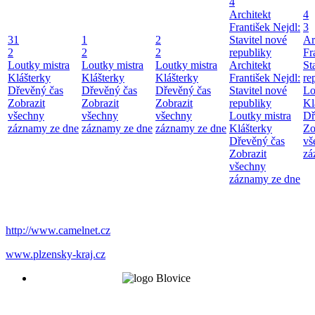
4
Architekt
4
František Nejdl:
3
31
1
2
Stavitel nové
Ar
2
2
2
republiky
Fr
Loutky mistra
Loutky mistra
Loutky mistra
Architekt
St
Klášterky
Klášterky
Klášterky
František Nejdl:
re
Dřevěný čas
Dřevěný čas
Dřevěný čas
Stavitel nové
Lo
Zobrazit
Zobrazit
Zobrazit
republiky
Kl
všechny
všechny
všechny
Loutky mistra
Dř
záznamy ze dne
záznamy ze dne
záznamy ze dne
Klášterky
Zo
Dřevěný čas
vš
Zobrazit
zá
všechny
záznamy ze dne
http://www.camelnet.cz
www.plzensky-kraj.cz