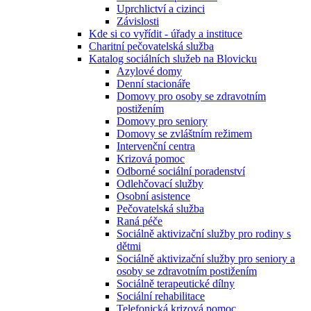
Uprchlictví a cizinci
Závislosti
Kde si co vyřídit - úřady a instituce
Charitní pečovatelská služba
Katalog sociálních služeb na Blovicku
Azylové domy
Denní stacionáře
Domovy pro osoby se zdravotním
postižením
Domovy pro seniory
Domovy se zvláštním režimem
Intervenční centra
Krizová pomoc
Odborné sociální poradenství
Odlehčovací služby
Osobní asistence
Pečovatelská služba
Raná péče
Sociálně aktivizační služby pro rodiny s
dětmi
Sociálně aktivizační služby pro seniory a
osoby se zdravotním postižením
Sociálně terapeutické dílny
Sociální rehabilitace
Telefonická krizová pomoc