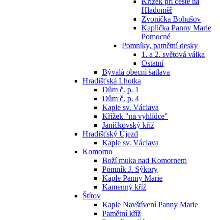
Křížek při cestě na
Hladoměř
Zvonička Bohušov
Kaplička Panny Marie
Pomocné
Pomníky, pamětní desky
1. a 2. světová válka
Ostatní
Bývalá obecní šatlava
Hradišťská Lhotka
Dům č. p. 1
Dům č. p. 4
Kaple sv. Václava
Křížek "na vyhlídce"
Janíčkovský kříž
Hradišťský Újezd
Kaple sv. Václava
Komorno
Boží muka nad Komornem
Pomník J. Sýkory
Kaple Panny Marie
Kamenný kříž
Štítov
Kaple Navštívení Panny Marie
Pamětní kříž