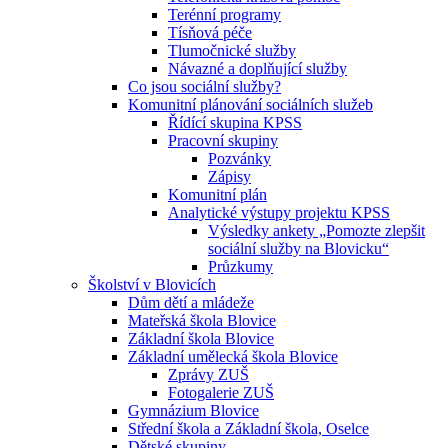
Terénní programy
Tísňová péče
Tlumočnické služby
Návazné a doplňující služby
Co jsou sociální služby?
Komunitní plánování sociálních služeb
Řídící skupina KPSS
Pracovní skupiny
Pozvánky
Zápisy
Komunitní plán
Analytické výstupy projektu KPSS
Výsledky ankety „Pomozte zlepšit
sociální služby na Blovicku“
Průzkumy
Školství v Blovicích
Dům dětí a mládeže
Mateřská škola Blovice
Základní škola Blovice
Základní umělecká škola Blovice
Zprávy ZUŠ
Fotogalerie ZUŠ
Gymnázium Blovice
Střední škola a Základní škola, Oselce
Dětské skupiny