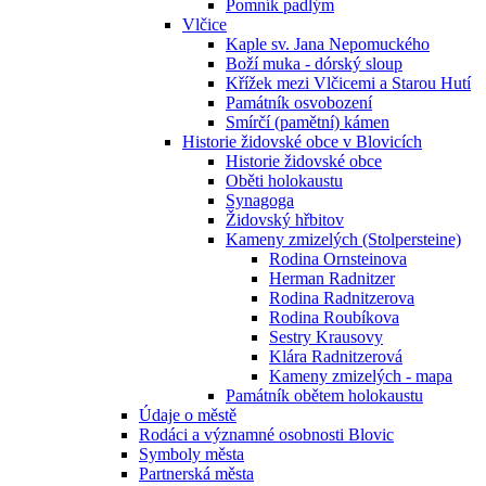
Pomník padlým
Vlčice
Kaple sv. Jana Nepomuckého
Boží muka - dórský sloup
Křížek mezi Vlčicemi a Starou Hutí
Památník osvobození
Smírčí (pamětní) kámen
Historie židovské obce v Blovicích
Historie židovské obce
Oběti holokaustu
Synagoga
Židovský hřbitov
Kameny zmizelých (Stolpersteine)
Rodina Ornsteinova
Herman Radnitzer
Rodina Radnitzerova
Rodina Roubíkova
Sestry Krausovy
Klára Radnitzerová
Kameny zmizelých - mapa
Památník obětem holokaustu
Údaje o městě
Rodáci a významné osobnosti Blovic
Symboly města
Partnerská města