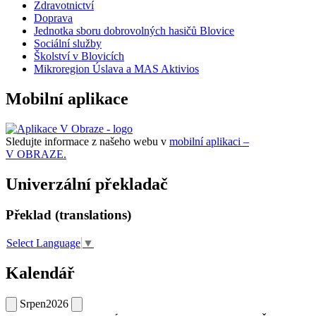
Zdravotnictví
Doprava
Jednotka sboru dobrovolných hasičů Blovice
Sociální služby
Školství v Blovicích
Mikroregion Úslava a MAS Aktivios
Mobilní aplikace
Sledujte informace z našeho webu v
mobilní aplikaci –
V OBRAZE.
Univerzální překladač
Překlad (translations)
Select Language
▼
Kalendář
Srpen
2026