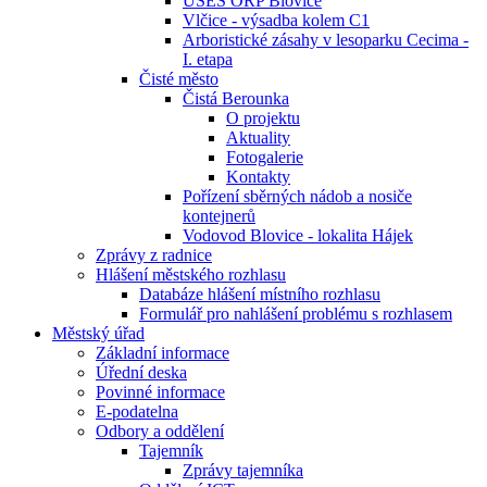
ÚSES ORP Blovice
Vlčice - výsadba kolem C1
Arboristické zásahy v lesoparku Cecima -
I. etapa
Čisté město
Čistá Berounka
O projektu
Aktuality
Fotogalerie
Kontakty
Pořízení sběrných nádob a nosiče
kontejnerů
Vodovod Blovice - lokalita Hájek
Zprávy z radnice
Hlášení městského rozhlasu
Databáze hlášení místního rozhlasu
Formulář pro nahlášení problému s rozhlasem
Městský úřad
Základní informace
Úřední deska
Povinné informace
E-podatelna
Odbory a oddělení
Tajemník
Zprávy tajemníka