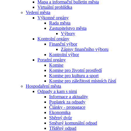
Mapa a informační bulletin města
Virtuální prohlídka
Vedení města
Výkonné orgány
Rada města
Zastupitelstvo města
Výbory
Kontrolní orgány
Finanční výbor
Zápisy finančního výboru
Kontrolní výbor
Poradní orgány
Komise
Komise pro životní prostředí
Komise pro kulturu a sport
Komise pro záležitosti místních částí
Hospodaření města
Odpady a kam s nimi
Informace a aktuality
Poplatek za odpady
Články - propagace
Ekonomika
Sběrný dvůr
Směsný komunální odpad
Tříděný odpad