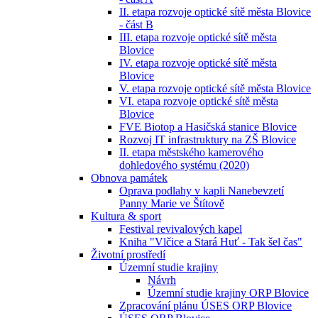
II. etapa rozvoje optické sítě města Blovice
- část B
III. etapa rozvoje optické sítě města
Blovice
IV. etapa rozvoje optické sítě města
Blovice
V. etapa rozvoje optické sítě města Blovice
VI. etapa rozvoje optické sítě města
Blovice
FVE Biotop a Hasičská stanice Blovice
Rozvoj IT infrastruktury na ZŠ Blovice
II. etapa městského kamerového
dohledového systému (2020)
Obnova památek
Oprava podlahy v kapli Nanebevzetí
Panny Marie ve Štítově
Kultura & sport
Festival revivalových kapel
Kniha "Vlčice a Stará Huť - Tak šel čas"
Životní prostředí
Územní studie krajiny
Návrh
Územní studie krajiny ORP Blovice
Zpracování plánu ÚSES ORP Blovice