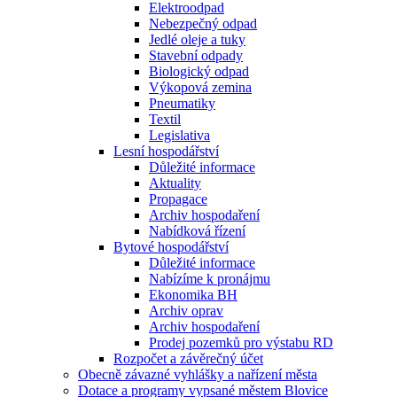
Elektroodpad
Nebezpečný odpad
Jedlé oleje a tuky
Stavební odpady
Biologický odpad
Výkopová zemina
Pneumatiky
Textil
Legislativa
Lesní hospodářství
Důležité informace
Aktuality
Propagace
Archiv hospodaření
Nabídková řízení
Bytové hospodářství
Důležité informace
Nabízíme k pronájmu
Ekonomika BH
Archiv oprav
Archiv hospodaření
Prodej pozemků pro výstabu RD
Rozpočet a závěrečný účet
Obecně závazné vyhlášky a nařízení města
Dotace a programy vypsané městem Blovice