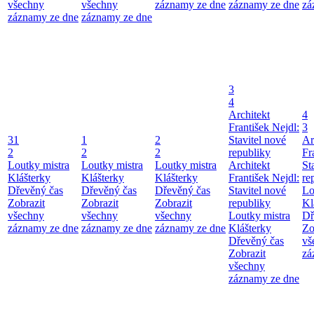
všechny
všechny
záznamy ze dne
záznamy ze dne
zá
záznamy ze dne
záznamy ze dne
3
4
Architekt
4
František Nejdl:
3
31
1
2
Stavitel nové
Ar
2
2
2
republiky
Fr
Loutky mistra
Loutky mistra
Loutky mistra
Architekt
St
Klášterky
Klášterky
Klášterky
František Nejdl:
re
Dřevěný čas
Dřevěný čas
Dřevěný čas
Stavitel nové
Lo
Zobrazit
Zobrazit
Zobrazit
republiky
Kl
všechny
všechny
všechny
Loutky mistra
Dř
záznamy ze dne
záznamy ze dne
záznamy ze dne
Klášterky
Zo
Dřevěný čas
vš
Zobrazit
zá
všechny
záznamy ze dne