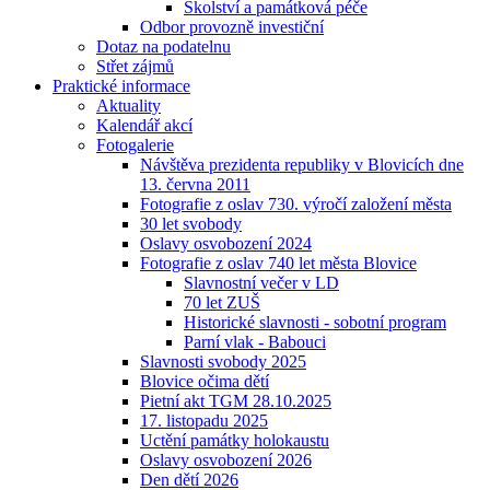
Školství a památková péče
Odbor provozně investiční
Dotaz na podatelnu
Střet zájmů
Praktické informace
Aktuality
Kalendář akcí
Fotogalerie
Návštěva prezidenta republiky v Blovicích dne
13. června 2011
Fotografie z oslav 730. výročí založení města
30 let svobody
Oslavy osvobození 2024
Fotografie z oslav 740 let města Blovice
Slavnostní večer v LD
70 let ZUŠ
Historické slavnosti - sobotní program
Parní vlak - Babouci
Slavnosti svobody 2025
Blovice očima dětí
Pietní akt TGM 28.10.2025
17. listopadu 2025
Uctění památky holokaustu
Oslavy osvobození 2026
Den dětí 2026