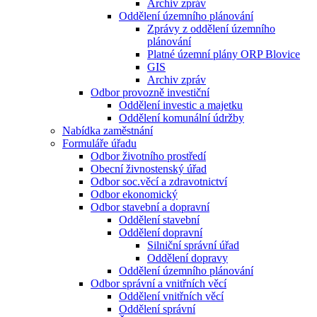
Archiv zpráv
Oddělení územního plánování
Zprávy z oddělení územního
plánování
Platné územní plány ORP Blovice
GIS
Archiv zpráv
Odbor provozně investiční
Oddělení investic a majetku
Oddělení komunální údržby
Nabídka zaměstnání
Formuláře úřadu
Odbor životního prostředí
Obecní živnostenský úřad
Odbor soc.věcí a zdravotnictví
Odbor ekonomický
Odbor stavební a dopravní
Oddělení stavební
Oddělení dopravní
Silniční správní úřad
Oddělení dopravy
Oddělení územního plánování
Odbor správní a vnitřních věcí
Oddělení vnitřních věcí
Oddělení správní