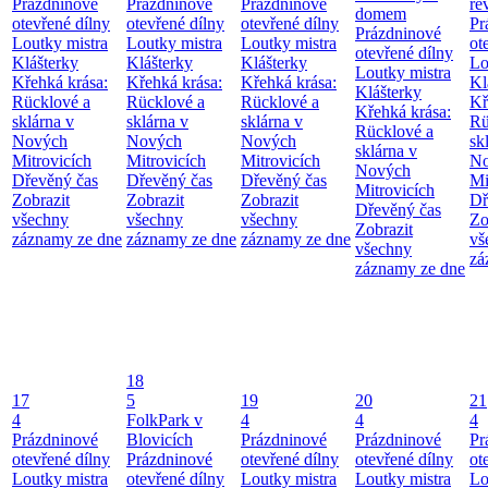
Prázdninové
Prázdninové
Prázdninové
re
domem
otevřené dílny
otevřené dílny
otevřené dílny
Pr
Prázdninové
Loutky mistra
Loutky mistra
Loutky mistra
ot
otevřené dílny
Klášterky
Klášterky
Klášterky
Lo
Loutky mistra
Křehká krása:
Křehká krása:
Křehká krása:
Kl
Klášterky
Rücklové a
Rücklové a
Rücklové a
Kř
Křehká krása:
sklárna v
sklárna v
sklárna v
Rü
Rücklové a
Nových
Nových
Nových
sk
sklárna v
Mitrovicích
Mitrovicích
Mitrovicích
No
Nových
Dřevěný čas
Dřevěný čas
Dřevěný čas
Mi
Mitrovicích
Zobrazit
Zobrazit
Zobrazit
Dř
Dřevěný čas
všechny
všechny
všechny
Zo
Zobrazit
záznamy ze dne
záznamy ze dne
záznamy ze dne
vš
všechny
zá
záznamy ze dne
18
17
5
19
20
21
4
FolkPark v
4
4
4
Prázdninové
Blovicích
Prázdninové
Prázdninové
Pr
otevřené dílny
Prázdninové
otevřené dílny
otevřené dílny
ot
Loutky mistra
otevřené dílny
Loutky mistra
Loutky mistra
Lo