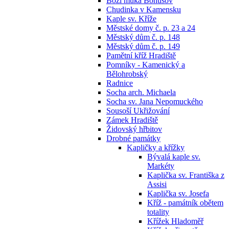
Boží muka Bohušov
Chudinka v Kamensku
Kaple sv. Kříže
Městské domy č. p. 23 a 24
Městský dům č. p. 148
Městský dům č. p. 149
Pamětní kříž Hradiště
Pomníky - Kamenický a
Bělohrobský
Radnice
Socha arch. Michaela
Socha sv. Jana Nepomuckého
Sousoší Ukřižování
Zámek Hradiště
Židovský hřbitov
Drobné památky
Kapličky a křížky
Bývalá kaple sv.
Markéty
Kaplička sv. Františka z
Assisi
Kaplička sv. Josefa
Kříž - památník obětem
totality
Křížek Hladoměř