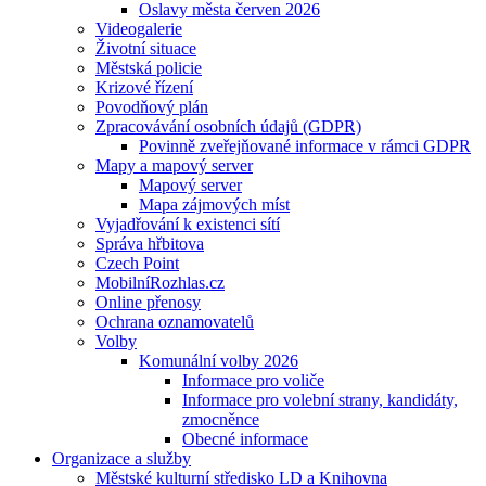
Oslavy města červen 2026
Videogalerie
Životní situace
Městská policie
Krizové řízení
Povodňový plán
Zpracovávání osobních údajů (GDPR)
Povinně zveřejňované informace v rámci GDPR
Mapy a mapový server
Mapový server
Mapa zájmových míst
Vyjadřování k existenci sítí
Správa hřbitova
Czech Point
MobilníRozhlas.cz
Online přenosy
Ochrana oznamovatelů
Volby
Komunální volby 2026
Informace pro voliče
Informace pro volební strany, kandidáty,
zmocněnce
Obecné informace
Organizace a služby
Městské kulturní středisko LD a Knihovna