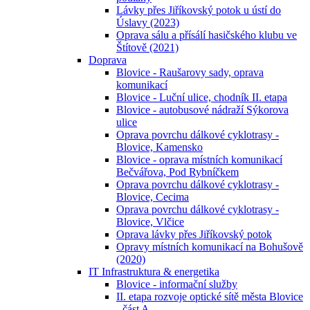
Lávky přes Jiříkovský potok u ústí do
Úslavy (2023)
Oprava sálu a přísálí hasičského klubu ve
Štítově (2021)
Doprava
Blovice - Raušarovy sady, oprava
komunikací
Blovice - Luční ulice, chodník II. etapa
Blovice - autobusové nádraží Sýkorova
ulice
Oprava povrchu dálkové cyklotrasy -
Blovice, Kamensko
Blovice - oprava místních komunikací
Bečvářova, Pod Rybníčkem
Oprava povrchu dálkové cyklotrasy -
Blovice, Cecima
Oprava povrchu dálkové cyklotrasy -
Blovice, Vlčice
Oprava lávky přes Jiříkovský potok
Opravy místních komunikací na Bohušově
(2020)
IT Infrastruktura & energetika
Blovice - informační služby
II. etapa rozvoje optické sítě města Blovice
- část A