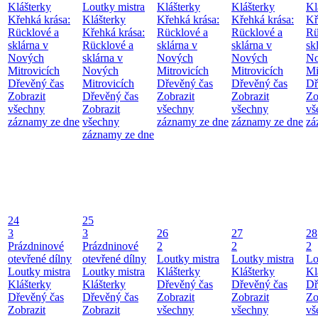
Klášterky
Loutky mistra
Klášterky
Klášterky
Kl
Křehká krása:
Klášterky
Křehká krása:
Křehká krása:
Kř
Rücklové a
Křehká krása:
Rücklové a
Rücklové a
Rü
sklárna v
Rücklové a
sklárna v
sklárna v
sk
Nových
sklárna v
Nových
Nových
No
Mitrovicích
Nových
Mitrovicích
Mitrovicích
Mi
Dřevěný čas
Mitrovicích
Dřevěný čas
Dřevěný čas
Dř
Zobrazit
Dřevěný čas
Zobrazit
Zobrazit
Zo
všechny
Zobrazit
všechny
všechny
vš
záznamy ze dne
všechny
záznamy ze dne
záznamy ze dne
zá
záznamy ze dne
24
25
3
3
26
27
28
Prázdninové
Prázdninové
2
2
2
otevřené dílny
otevřené dílny
Loutky mistra
Loutky mistra
Lo
Loutky mistra
Loutky mistra
Klášterky
Klášterky
Kl
Klášterky
Klášterky
Dřevěný čas
Dřevěný čas
Dř
Dřevěný čas
Dřevěný čas
Zobrazit
Zobrazit
Zo
Zobrazit
Zobrazit
všechny
všechny
vš