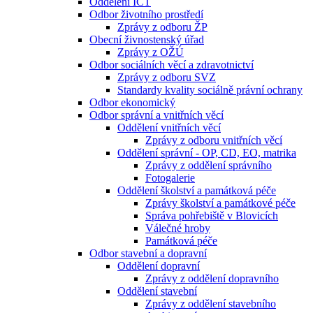
Oddělení ICT
Odbor životního prostředí
Zprávy z odboru ŽP
Obecní živnostenský úřad
Zprávy z OŽÚ
Odbor sociálních věcí a zdravotnictví
Zprávy z odboru SVZ
Standardy kvality sociálně právní ochrany
Odbor ekonomický
Odbor správní a vnitřních věcí
Oddělení vnitřních věcí
Zprávy z odboru vnitřních věcí
Oddělení správní - OP, CD, EO, matrika
Zprávy z oddělení správního
Fotogalerie
Oddělení školství a památková péče
Zprávy školství a památkové péče
Správa pohřebiště v Blovicích
Válečné hroby
Památková péče
Odbor stavební a dopravní
Oddělení dopravní
Zprávy z oddělení dopravního
Oddělení stavební
Zprávy z oddělení stavebního