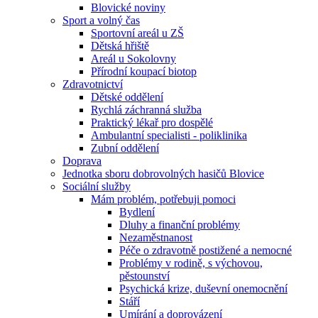
Blovické noviny
Sport a volný čas
Sportovní areál u ZŠ
Dětská hřiště
Areál u Sokolovny
Přírodní koupací biotop
Zdravotnictví
Dětské oddělení
Rychlá záchranná služba
Praktický lékař pro dospělé
Ambulantní specialisti - poliklinika
Zubní oddělení
Doprava
Jednotka sboru dobrovolných hasičů Blovice
Sociální služby
Mám problém, potřebuji pomoci
Bydlení
Dluhy a finanční problémy
Nezaměstnanost
Péče o zdravotně postižené a nemocné
Problémy v rodině, s výchovou,
pěstounství
Psychická krize, duševní onemocnění
Stáří
Umírání a doprovázení