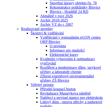
Stavební úpravy objektu čp. 78
Rekonstrukce polikliniky Blovice
Blovice - Hradiště 24 RD
Aktuálně v roce 2026
Archiv 2018-2025
Archiv VZ do r. 2007
Realizované projekty
Školství & vzdělávání
Vzdělávání v regionálním eGON centru
ORP Blovice
O projektu
Informace pro studující
Elektronické kurzy
Kvalitním vybavením k optimalizaci
vyučování
Rozšíření a modernizace dílen, jazykové
učebny a laboratoře chemie
Zřízení exteriérové environmentální
učebny ZŠ Blovice
Veřejný prostor
Přírodní koupací biotop
Revitalizace Masarykova náměstí
Nabíjecí a servisní stanice pro elektrokola
Lidový dům - oprava střechy a parketové
podlahy