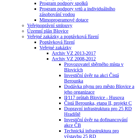
Program podpory spolků
Program podpory vrtů a individuálního
zásobování vodou
Mimoprogramové dotace
Veřejnoprávní smlouvy
Územní plán Blovice
Veřejné zakázky a poptávková řízení
Poptávková řízení
Veřejné zakázky
Archiv VZ 2013-2017
Archiv VZ 2008-2012
Provozovatel sběrného místa v
Blovicích
Investiční úvěr na akci Čistá
Berounka
Dodávka plynu pro město Blovice a
jeho organizace
II⁄117 průtah Blovice - Husova
Čistá Berounka, etapa II, projekt C
Dopravní infrastruktura pro 25 RD
Hradiště
Investiční úvěr na dofinancování
akce ČB
Technická infrastruktura pro
výstavbu 25 RD