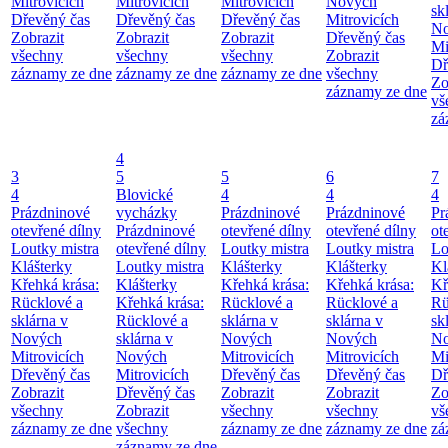
Mitrovicích
Mitrovicích
Mitrovicích
Nových
sk
Dřevěný čas
Dřevěný čas
Dřevěný čas
Mitrovicích
No
Zobrazit
Zobrazit
Zobrazit
Dřevěný čas
Mi
všechny
všechny
všechny
Zobrazit
Dř
záznamy ze dne
záznamy ze dne
záznamy ze dne
všechny
Zo
záznamy ze dne
vš
zá
4
3
5
5
6
7
4
Blovické
4
4
4
Prázdninové
vycházky
Prázdninové
Prázdninové
Pr
otevřené dílny
Prázdninové
otevřené dílny
otevřené dílny
ot
Loutky mistra
otevřené dílny
Loutky mistra
Loutky mistra
Lo
Klášterky
Loutky mistra
Klášterky
Klášterky
Kl
Křehká krása:
Klášterky
Křehká krása:
Křehká krása:
Kř
Rücklové a
Křehká krása:
Rücklové a
Rücklové a
Rü
sklárna v
Rücklové a
sklárna v
sklárna v
sk
Nových
sklárna v
Nových
Nových
No
Mitrovicích
Nových
Mitrovicích
Mitrovicích
Mi
Dřevěný čas
Mitrovicích
Dřevěný čas
Dřevěný čas
Dř
Zobrazit
Dřevěný čas
Zobrazit
Zobrazit
Zo
všechny
Zobrazit
všechny
všechny
vš
záznamy ze dne
všechny
záznamy ze dne
záznamy ze dne
zá
záznamy ze dne