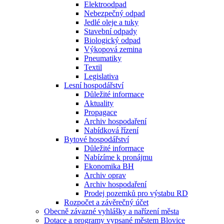
Elektroodpad
Nebezpečný odpad
Jedlé oleje a tuky
Stavební odpady
Biologický odpad
Výkopová zemina
Pneumatiky
Textil
Legislativa
Lesní hospodářství
Důležité informace
Aktuality
Propagace
Archiv hospodaření
Nabídková řízení
Bytové hospodářství
Důležité informace
Nabízíme k pronájmu
Ekonomika BH
Archiv oprav
Archiv hospodaření
Prodej pozemků pro výstabu RD
Rozpočet a závěrečný účet
Obecně závazné vyhlášky a nařízení města
Dotace a programy vypsané městem Blovice