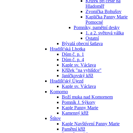
Křížek při cestě na
Hladoměř
Zvonička Bohušov
Kaplička Panny Marie
Pomocné
Pomníky, pamětní desky
1. a 2. světová válka
Ostatní
Bývalá obecní šatlava
Hradišťská Lhotka
Dům č. p. 1
Dům č. p. 4
Kaple sv. Václava
Křížek "na vyhlídce"
Janíčkovský kříž
Hradišťský Újezd
Kaple sv. Václava
Komorno
Boží muka nad Komornem
Pomník J. Sýkory
Kaple Panny Marie
Kamenný kříž
Štítov
Kaple Navštívení Panny Marie
Pamětní kříž