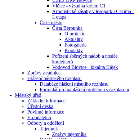
ÚSES ORP Blovice
Vlčice - výsadba kolem C1
Arboristické zásahy v lesoparku Cecima -
I. etapa
Čisté město
Čistá Berounka
O projektu
Aktuality
Fotogalerie
Kontakty
Pořízení sběrných nádob a nosiče
kontejnerů
Vodovod Blovice - lokalita Hájek
Zprávy z radnice
Hlášení městského rozhlasu
Databáze hlášení místního rozhlasu
Formulář pro nahlášení problému s rozhlasem
Městský úřad
Základní informace
Úřední deska
Povinné informace
E-podatelna
Odbory a oddělení
Tajemník
Zprávy tajemníka