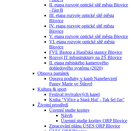
II. etapa rozvoje optické sítě města Blovice
- část B
III. etapa rozvoje optické sítě města
Blovice
IV. etapa rozvoje optické sítě města
Blovice
V. etapa rozvoje optické sítě města Blovice
VI. etapa rozvoje optické sítě města
Blovice
FVE Biotop a Hasičská stanice Blovice
Rozvoj IT infrastruktury na ZŠ Blovice
II. etapa městského kamerového
dohledového systému (2020)
Obnova památek
Oprava podlahy v kapli Nanebevzetí
Panny Marie ve Štítově
Kultura & sport
Festival revivalových kapel
Kniha "Vlčice a Stará Huť - Tak šel čas"
Životní prostředí
Územní studie krajiny
Návrh
Územní studie krajiny ORP Blovice
Zpracování plánu ÚSES ORP Blovice