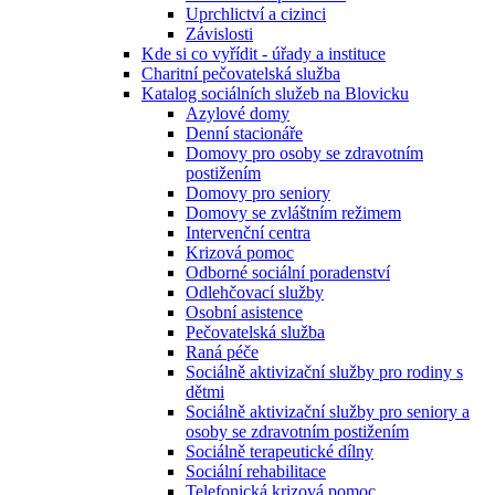
Uprchlictví a cizinci
Závislosti
Kde si co vyřídit - úřady a instituce
Charitní pečovatelská služba
Katalog sociálních služeb na Blovicku
Azylové domy
Denní stacionáře
Domovy pro osoby se zdravotním
postižením
Domovy pro seniory
Domovy se zvláštním režimem
Intervenční centra
Krizová pomoc
Odborné sociální poradenství
Odlehčovací služby
Osobní asistence
Pečovatelská služba
Raná péče
Sociálně aktivizační služby pro rodiny s
dětmi
Sociálně aktivizační služby pro seniory a
osoby se zdravotním postižením
Sociálně terapeutické dílny
Sociální rehabilitace
Telefonická krizová pomoc