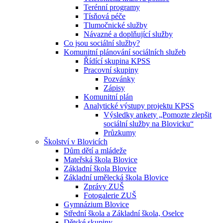
Terénní programy
Tísňová péče
Tlumočnické služby
Návazné a doplňující služby
Co jsou sociální služby?
Komunitní plánování sociálních služeb
Řídící skupina KPSS
Pracovní skupiny
Pozvánky
Zápisy
Komunitní plán
Analytické výstupy projektu KPSS
Výsledky ankety „Pomozte zlepšit
sociální služby na Blovicku“
Průzkumy
Školství v Blovicích
Dům dětí a mládeže
Mateřská škola Blovice
Základní škola Blovice
Základní umělecká škola Blovice
Zprávy ZUŠ
Fotogalerie ZUŠ
Gymnázium Blovice
Střední škola a Základní škola, Oselce
Dětské skupiny