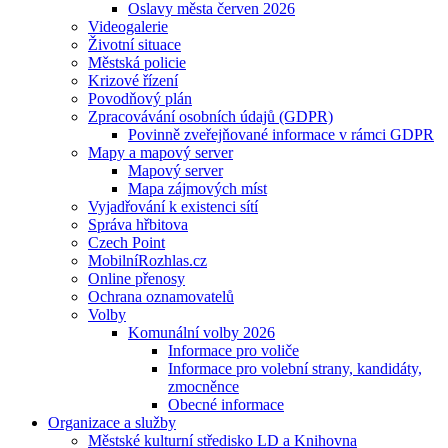
Oslavy města červen 2026
Videogalerie
Životní situace
Městská policie
Krizové řízení
Povodňový plán
Zpracovávání osobních údajů (GDPR)
Povinně zveřejňované informace v rámci GDPR
Mapy a mapový server
Mapový server
Mapa zájmových míst
Vyjadřování k existenci sítí
Správa hřbitova
Czech Point
MobilníRozhlas.cz
Online přenosy
Ochrana oznamovatelů
Volby
Komunální volby 2026
Informace pro voliče
Informace pro volební strany, kandidáty,
zmocněnce
Obecné informace
Organizace a služby
Městské kulturní středisko LD a Knihovna