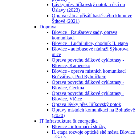
Lávky přes Jiříkovský potok u ústí do
Úslavy (2023)
Oprava sálu a přísálí hasičského klubu ve
Štítově (2021)
Doprava
Blovice - Raušarovy sady, oprava
komunikací
Blovice - Luční ulice, chodník II. etapa
Blovice - autobusové nádraží Sýkorova
ulice
Oprava povrchu dálkové cyklotrasy -
Blovice, Kamensko
Blovice - oprava místních komunikací
Bečvářova, Pod Rybníčkem
Oprava povrchu dálkové cyklotrasy -
Blovice, Cecima
Oprava povrchu dálkové cyklotrasy -
Blovice, Vlčice
Oprava lávky přes Jiříkovský potok
Opravy místních komunikací na Bohušově
(2020)
IT Infrastruktura & energetika
Blovice - informační služby
II. etapa rozvoje optické sítě města Blovice
- část A