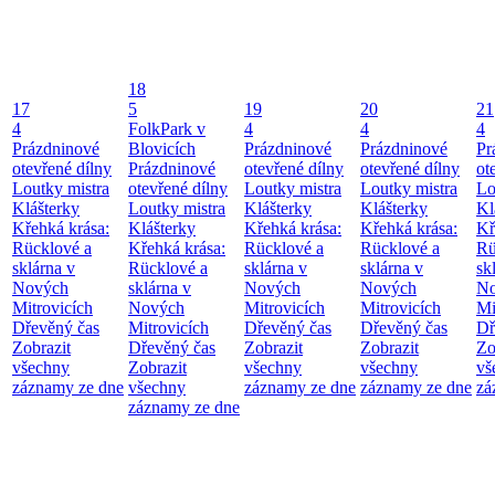
18
17
5
19
20
21
4
FolkPark v
4
4
4
Prázdninové
Blovicích
Prázdninové
Prázdninové
Pr
otevřené dílny
Prázdninové
otevřené dílny
otevřené dílny
ot
Loutky mistra
otevřené dílny
Loutky mistra
Loutky mistra
Lo
Klášterky
Loutky mistra
Klášterky
Klášterky
Kl
Křehká krása:
Klášterky
Křehká krása:
Křehká krása:
Kř
Rücklové a
Křehká krása:
Rücklové a
Rücklové a
Rü
sklárna v
Rücklové a
sklárna v
sklárna v
sk
Nových
sklárna v
Nových
Nových
No
Mitrovicích
Nových
Mitrovicích
Mitrovicích
Mi
Dřevěný čas
Mitrovicích
Dřevěný čas
Dřevěný čas
Dř
Zobrazit
Dřevěný čas
Zobrazit
Zobrazit
Zo
všechny
Zobrazit
všechny
všechny
vš
záznamy ze dne
všechny
záznamy ze dne
záznamy ze dne
zá
záznamy ze dne