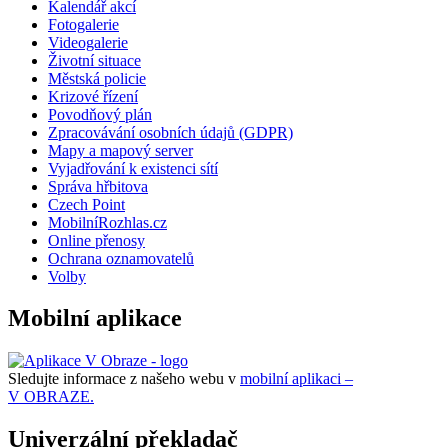
Kalendář akcí
Fotogalerie
Videogalerie
Životní situace
Městská policie
Krizové řízení
Povodňový plán
Zpracovávání osobních údajů (GDPR)
Mapy a mapový server
Vyjadřování k existenci sítí
Správa hřbitova
Czech Point
MobilníRozhlas.cz
Online přenosy
Ochrana oznamovatelů
Volby
Mobilní aplikace
Sledujte informace z našeho webu v
mobilní aplikaci –
V OBRAZE.
Univerzální překladač