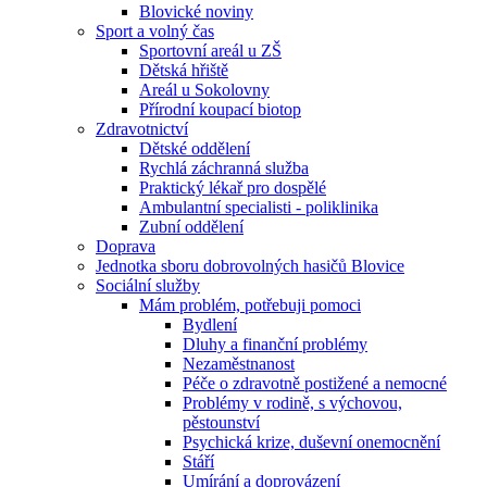
Blovické noviny
Sport a volný čas
Sportovní areál u ZŠ
Dětská hřiště
Areál u Sokolovny
Přírodní koupací biotop
Zdravotnictví
Dětské oddělení
Rychlá záchranná služba
Praktický lékař pro dospělé
Ambulantní specialisti - poliklinika
Zubní oddělení
Doprava
Jednotka sboru dobrovolných hasičů Blovice
Sociální služby
Mám problém, potřebuji pomoci
Bydlení
Dluhy a finanční problémy
Nezaměstnanost
Péče o zdravotně postižené a nemocné
Problémy v rodině, s výchovou,
pěstounství
Psychická krize, duševní onemocnění
Stáří
Umírání a doprovázení