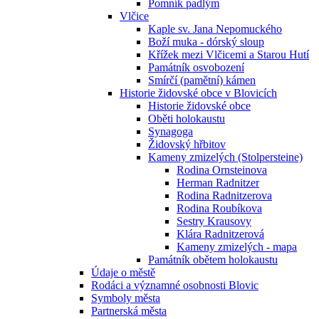
Pomník padlým
Vlčice
Kaple sv. Jana Nepomuckého
Boží muka - dórský sloup
Křížek mezi Vlčicemi a Starou Hutí
Památník osvobození
Smírčí (pamětní) kámen
Historie židovské obce v Blovicích
Historie židovské obce
Oběti holokaustu
Synagoga
Židovský hřbitov
Kameny zmizelých (Stolpersteine)
Rodina Ornsteinova
Herman Radnitzer
Rodina Radnitzerova
Rodina Roubíkova
Sestry Krausovy
Klára Radnitzerová
Kameny zmizelých - mapa
Památník obětem holokaustu
Údaje o městě
Rodáci a významné osobnosti Blovic
Symboly města
Partnerská města