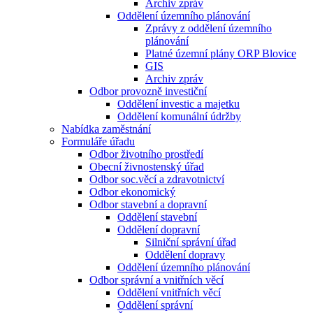
Archiv zpráv
Oddělení územního plánování
Zprávy z oddělení územního
plánování
Platné územní plány ORP Blovice
GIS
Archiv zpráv
Odbor provozně investiční
Oddělení investic a majetku
Oddělení komunální údržby
Nabídka zaměstnání
Formuláře úřadu
Odbor životního prostředí
Obecní živnostenský úřad
Odbor soc.věcí a zdravotnictví
Odbor ekonomický
Odbor stavební a dopravní
Oddělení stavební
Oddělení dopravní
Silniční správní úřad
Oddělení dopravy
Oddělení územního plánování
Odbor správní a vnitřních věcí
Oddělení vnitřních věcí
Oddělení správní