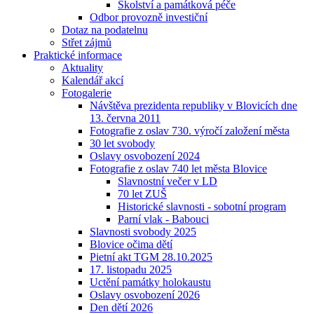
Školství a památková péče
Odbor provozně investiční
Dotaz na podatelnu
Střet zájmů
Praktické informace
Aktuality
Kalendář akcí
Fotogalerie
Návštěva prezidenta republiky v Blovicích dne
13. června 2011
Fotografie z oslav 730. výročí založení města
30 let svobody
Oslavy osvobození 2024
Fotografie z oslav 740 let města Blovice
Slavnostní večer v LD
70 let ZUŠ
Historické slavnosti - sobotní program
Parní vlak - Babouci
Slavnosti svobody 2025
Blovice očima dětí
Pietní akt TGM 28.10.2025
17. listopadu 2025
Uctění památky holokaustu
Oslavy osvobození 2026
Den dětí 2026