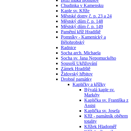
Boží muka Bohušov
Chudinka v Kamensku
Kaple sv. Kříže
Městské domy č. p. 23 a 24
Městský dům č. p. 148
Městský dům č. p. 149
Pamětní kříž Hradiště
Pomníky - Kamenický a
Bělohrobský
Radnice
Socha arch. Michaela
Socha sv. Jana Nepomuckého
Sousoší Ukřižování
Zámek Hradiště
Židovský hřbitov
Drobné památky
Kapličky a křížky
Bývalá kaple sv.
Markéty
Kaplička sv. Františka z
Assisi
Kaplička sv. Josefa
Kříž - památník obětem
totality
Křížek Hladoměř