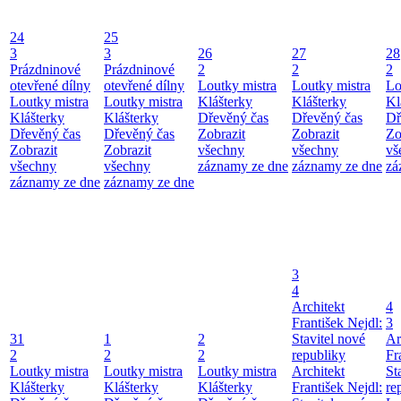
24
25
3
3
26
27
28
Prázdninové
Prázdninové
2
2
2
otevřené dílny
otevřené dílny
Loutky mistra
Loutky mistra
Lo
Loutky mistra
Loutky mistra
Klášterky
Klášterky
Kl
Klášterky
Klášterky
Dřevěný čas
Dřevěný čas
Dř
Dřevěný čas
Dřevěný čas
Zobrazit
Zobrazit
Zo
Zobrazit
Zobrazit
všechny
všechny
vš
všechny
všechny
záznamy ze dne
záznamy ze dne
zá
záznamy ze dne
záznamy ze dne
3
4
Architekt
4
František Nejdl:
3
31
1
2
Stavitel nové
Ar
2
2
2
republiky
Fr
Loutky mistra
Loutky mistra
Loutky mistra
Architekt
St
Klášterky
Klášterky
Klášterky
František Nejdl:
re