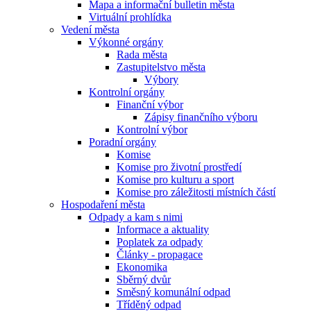
Mapa a informační bulletin města
Virtuální prohlídka
Vedení města
Výkonné orgány
Rada města
Zastupitelstvo města
Výbory
Kontrolní orgány
Finanční výbor
Zápisy finančního výboru
Kontrolní výbor
Poradní orgány
Komise
Komise pro životní prostředí
Komise pro kulturu a sport
Komise pro záležitosti místních částí
Hospodaření města
Odpady a kam s nimi
Informace a aktuality
Poplatek za odpady
Články - propagace
Ekonomika
Sběrný dvůr
Směsný komunální odpad
Tříděný odpad