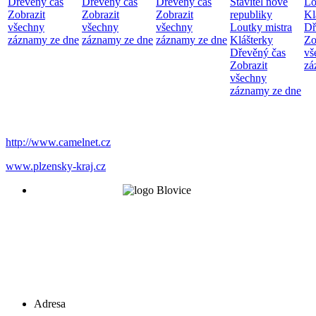
Dřevěný čas
Dřevěný čas
Dřevěný čas
Stavitel nové
Lo
Zobrazit
Zobrazit
Zobrazit
republiky
Kl
všechny
všechny
všechny
Loutky mistra
Dř
záznamy ze dne
záznamy ze dne
záznamy ze dne
Klášterky
Zo
Dřevěný čas
vš
Zobrazit
zá
všechny
záznamy ze dne
http://www.camelnet.cz
www.plzensky-kraj.cz
Adresa