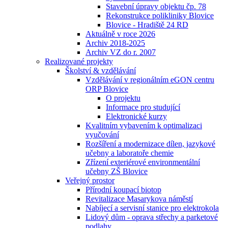
Stavební úpravy objektu čp. 78
Rekonstrukce polikliniky Blovice
Blovice - Hradiště 24 RD
Aktuálně v roce 2026
Archiv 2018-2025
Archiv VZ do r. 2007
Realizované projekty
Školství & vzdělávání
Vzdělávání v regionálním eGON centru
ORP Blovice
O projektu
Informace pro studující
Elektronické kurzy
Kvalitním vybavením k optimalizaci
vyučování
Rozšíření a modernizace dílen, jazykové
učebny a laboratoře chemie
Zřízení exteriérové environmentální
učebny ZŠ Blovice
Veřejný prostor
Přírodní koupací biotop
Revitalizace Masarykova náměstí
Nabíjecí a servisní stanice pro elektrokola
Lidový dům - oprava střechy a parketové
podlahy