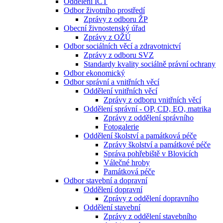
Oddělení ICT
Odbor životního prostředí
Zprávy z odboru ŽP
Obecní živnostenský úřad
Zprávy z OŽÚ
Odbor sociálních věcí a zdravotnictví
Zprávy z odboru SVZ
Standardy kvality sociálně právní ochrany
Odbor ekonomický
Odbor správní a vnitřních věcí
Oddělení vnitřních věcí
Zprávy z odboru vnitřních věcí
Oddělení správní - OP, CD, EO, matrika
Zprávy z oddělení správního
Fotogalerie
Oddělení školství a památková péče
Zprávy školství a památkové péče
Správa pohřebiště v Blovicích
Válečné hroby
Památková péče
Odbor stavební a dopravní
Oddělení dopravní
Zprávy z oddělení dopravního
Oddělení stavební
Zprávy z oddělení stavebního