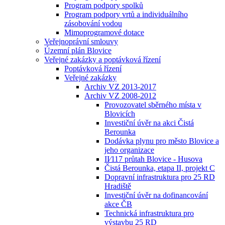
Program podpory spolků
Program podpory vrtů a individuálního
zásobování vodou
Mimoprogramové dotace
Veřejnoprávní smlouvy
Územní plán Blovice
Veřejné zakázky a poptávková řízení
Poptávková řízení
Veřejné zakázky
Archiv VZ 2013-2017
Archiv VZ 2008-2012
Provozovatel sběrného místa v
Blovicích
Investiční úvěr na akci Čistá
Berounka
Dodávka plynu pro město Blovice a
jeho organizace
II⁄117 průtah Blovice - Husova
Čistá Berounka, etapa II, projekt C
Dopravní infrastruktura pro 25 RD
Hradiště
Investiční úvěr na dofinancování
akce ČB
Technická infrastruktura pro
výstavbu 25 RD