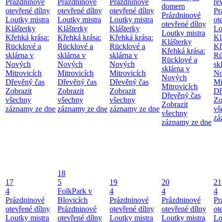
Prázdninové
Prázdninové
Prázdninové
re
domem
otevřené dílny
otevřené dílny
otevřené dílny
Pr
Prázdninové
Loutky mistra
Loutky mistra
Loutky mistra
ot
otevřené dílny
Klášterky
Klášterky
Klášterky
Lo
Loutky mistra
Křehká krása:
Křehká krása:
Křehká krása:
Kl
Klášterky
Rücklové a
Rücklové a
Rücklové a
Kř
Křehká krása:
sklárna v
sklárna v
sklárna v
Rü
Rücklové a
Nových
Nových
Nových
sk
sklárna v
Mitrovicích
Mitrovicích
Mitrovicích
No
Nových
Dřevěný čas
Dřevěný čas
Dřevěný čas
Mi
Mitrovicích
Zobrazit
Zobrazit
Zobrazit
Dř
Dřevěný čas
všechny
všechny
všechny
Zo
Zobrazit
záznamy ze dne
záznamy ze dne
záznamy ze dne
vš
všechny
zá
záznamy ze dne
18
17
5
19
20
21
4
FolkPark v
4
4
4
Prázdninové
Blovicích
Prázdninové
Prázdninové
Pr
otevřené dílny
Prázdninové
otevřené dílny
otevřené dílny
ot
Loutky mistra
otevřené dílny
Loutky mistra
Loutky mistra
Lo