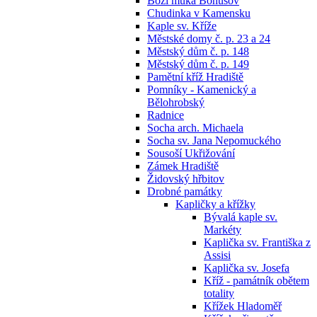
Boží muka Bohušov
Chudinka v Kamensku
Kaple sv. Kříže
Městské domy č. p. 23 a 24
Městský dům č. p. 148
Městský dům č. p. 149
Pamětní kříž Hradiště
Pomníky - Kamenický a
Bělohrobský
Radnice
Socha arch. Michaela
Socha sv. Jana Nepomuckého
Sousoší Ukřižování
Zámek Hradiště
Židovský hřbitov
Drobné památky
Kapličky a křížky
Bývalá kaple sv.
Markéty
Kaplička sv. Františka z
Assisi
Kaplička sv. Josefa
Kříž - památník obětem
totality
Křížek Hladoměř