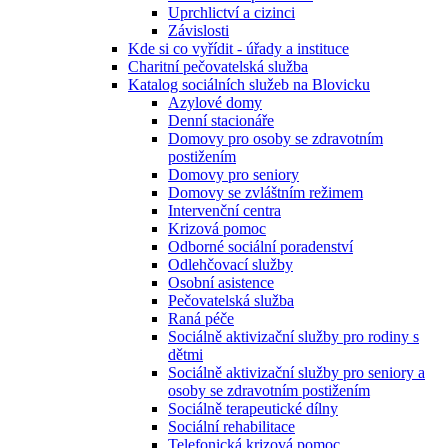
Uprchlictví a cizinci
Závislosti
Kde si co vyřídit - úřady a instituce
Charitní pečovatelská služba
Katalog sociálních služeb na Blovicku
Azylové domy
Denní stacionáře
Domovy pro osoby se zdravotním
postižením
Domovy pro seniory
Domovy se zvláštním režimem
Intervenční centra
Krizová pomoc
Odborné sociální poradenství
Odlehčovací služby
Osobní asistence
Pečovatelská služba
Raná péče
Sociálně aktivizační služby pro rodiny s
dětmi
Sociálně aktivizační služby pro seniory a
osoby se zdravotním postižením
Sociálně terapeutické dílny
Sociální rehabilitace
Telefonická krizová pomoc