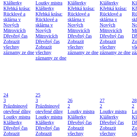
Klášterky
Loutky mistra
Klášterky
Klášterky
Kl
Křehká krása:
Klášterky
Křehká krása:
Křehká krása:
Kř
Rücklové a
Křehká krása:
Rücklové a
Rücklové a
Rü
sklárna v
Rücklové a
sklárna v
sklárna v
sk
Nových
sklárna v
Nových
Nových
No
Mitrovicích
Nových
Mitrovicích
Mitrovicích
Mi
Dřevěný čas
Mitrovicích
Dřevěný čas
Dřevěný čas
Dř
Zobrazit
Dřevěný čas
Zobrazit
Zobrazit
Zo
všechny
Zobrazit
všechny
všechny
vš
záznamy ze dne
všechny
záznamy ze dne
záznamy ze dne
zá
záznamy ze dne
24
25
3
3
26
27
28
Prázdninové
Prázdninové
2
2
2
otevřené dílny
otevřené dílny
Loutky mistra
Loutky mistra
Lo
Loutky mistra
Loutky mistra
Klášterky
Klášterky
Kl
Klášterky
Klášterky
Dřevěný čas
Dřevěný čas
Dř
Dřevěný čas
Dřevěný čas
Zobrazit
Zobrazit
Zo
Zobrazit
Zobrazit
všechny
všechny
vš