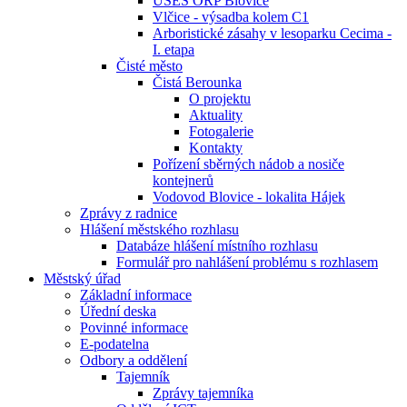
ÚSES ORP Blovice
Vlčice - výsadba kolem C1
Arboristické zásahy v lesoparku Cecima -
I. etapa
Čisté město
Čistá Berounka
O projektu
Aktuality
Fotogalerie
Kontakty
Pořízení sběrných nádob a nosiče
kontejnerů
Vodovod Blovice - lokalita Hájek
Zprávy z radnice
Hlášení městského rozhlasu
Databáze hlášení místního rozhlasu
Formulář pro nahlášení problému s rozhlasem
Městský úřad
Základní informace
Úřední deska
Povinné informace
E-podatelna
Odbory a oddělení
Tajemník
Zprávy tajemníka