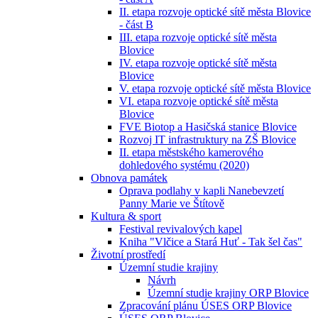
II. etapa rozvoje optické sítě města Blovice
- část B
III. etapa rozvoje optické sítě města
Blovice
IV. etapa rozvoje optické sítě města
Blovice
V. etapa rozvoje optické sítě města Blovice
VI. etapa rozvoje optické sítě města
Blovice
FVE Biotop a Hasičská stanice Blovice
Rozvoj IT infrastruktury na ZŠ Blovice
II. etapa městského kamerového
dohledového systému (2020)
Obnova památek
Oprava podlahy v kapli Nanebevzetí
Panny Marie ve Štítově
Kultura & sport
Festival revivalových kapel
Kniha "Vlčice a Stará Huť - Tak šel čas"
Životní prostředí
Územní studie krajiny
Návrh
Územní studie krajiny ORP Blovice
Zpracování plánu ÚSES ORP Blovice