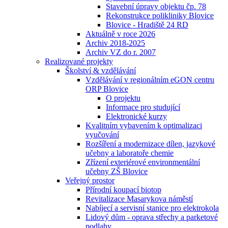
Stavební úpravy objektu čp. 78
Rekonstrukce polikliniky Blovice
Blovice - Hradiště 24 RD
Aktuálně v roce 2026
Archiv 2018-2025
Archiv VZ do r. 2007
Realizované projekty
Školství & vzdělávání
Vzdělávání v regionálním eGON centru
ORP Blovice
O projektu
Informace pro studující
Elektronické kurzy
Kvalitním vybavením k optimalizaci
vyučování
Rozšíření a modernizace dílen, jazykové
učebny a laboratoře chemie
Zřízení exteriérové environmentální
učebny ZŠ Blovice
Veřejný prostor
Přírodní koupací biotop
Revitalizace Masarykova náměstí
Nabíjecí a servisní stanice pro elektrokola
Lidový dům - oprava střechy a parketové
podlahy