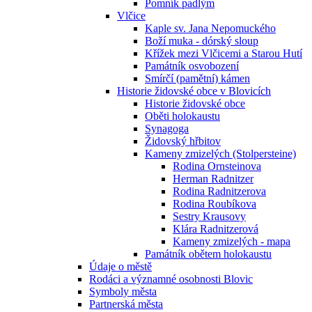
Pomník padlým
Vlčice
Kaple sv. Jana Nepomuckého
Boží muka - dórský sloup
Křížek mezi Vlčicemi a Starou Hutí
Památník osvobození
Smírčí (pamětní) kámen
Historie židovské obce v Blovicích
Historie židovské obce
Oběti holokaustu
Synagoga
Židovský hřbitov
Kameny zmizelých (Stolpersteine)
Rodina Ornsteinova
Herman Radnitzer
Rodina Radnitzerova
Rodina Roubíkova
Sestry Krausovy
Klára Radnitzerová
Kameny zmizelých - mapa
Památník obětem holokaustu
Údaje o městě
Rodáci a významné osobnosti Blovic
Symboly města
Partnerská města