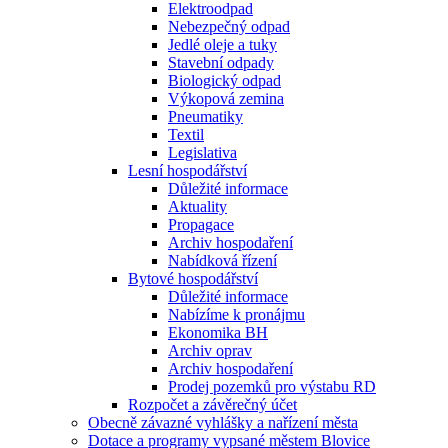
Elektroodpad
Nebezpečný odpad
Jedlé oleje a tuky
Stavební odpady
Biologický odpad
Výkopová zemina
Pneumatiky
Textil
Legislativa
Lesní hospodářství
Důležité informace
Aktuality
Propagace
Archiv hospodaření
Nabídková řízení
Bytové hospodářství
Důležité informace
Nabízíme k pronájmu
Ekonomika BH
Archiv oprav
Archiv hospodaření
Prodej pozemků pro výstabu RD
Rozpočet a závěrečný účet
Obecně závazné vyhlášky a nařízení města
Dotace a programy vypsané městem Blovice