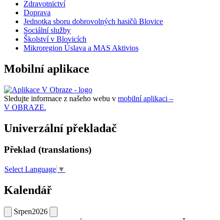
Zdravotnictví
Doprava
Jednotka sboru dobrovolných hasičů Blovice
Sociální služby
Školství v Blovicích
Mikroregion Úslava a MAS Aktivios
Mobilní aplikace
Sledujte informace z našeho webu v
mobilní aplikaci –
V OBRAZE.
Univerzální překladač
Překlad (translations)
Select Language
▼
Kalendář
Srpen
2026