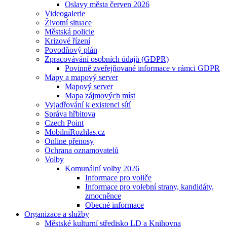
Oslavy města červen 2026
Videogalerie
Životní situace
Městská policie
Krizové řízení
Povodňový plán
Zpracovávání osobních údajů (GDPR)
Povinně zveřejňované informace v rámci GDPR
Mapy a mapový server
Mapový server
Mapa zájmových míst
Vyjadřování k existenci sítí
Správa hřbitova
Czech Point
MobilníRozhlas.cz
Online přenosy
Ochrana oznamovatelů
Volby
Komunální volby 2026
Informace pro voliče
Informace pro volební strany, kandidáty,
zmocněnce
Obecné informace
Organizace a služby
Městské kulturní středisko LD a Knihovna