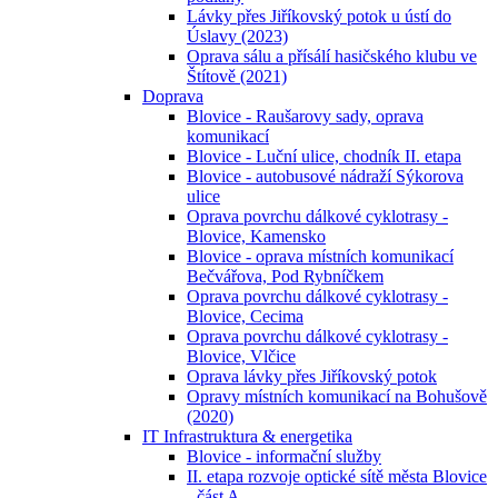
Lávky přes Jiříkovský potok u ústí do
Úslavy (2023)
Oprava sálu a přísálí hasičského klubu ve
Štítově (2021)
Doprava
Blovice - Raušarovy sady, oprava
komunikací
Blovice - Luční ulice, chodník II. etapa
Blovice - autobusové nádraží Sýkorova
ulice
Oprava povrchu dálkové cyklotrasy -
Blovice, Kamensko
Blovice - oprava místních komunikací
Bečvářova, Pod Rybníčkem
Oprava povrchu dálkové cyklotrasy -
Blovice, Cecima
Oprava povrchu dálkové cyklotrasy -
Blovice, Vlčice
Oprava lávky přes Jiříkovský potok
Opravy místních komunikací na Bohušově
(2020)
IT Infrastruktura & energetika
Blovice - informační služby
II. etapa rozvoje optické sítě města Blovice
- část A