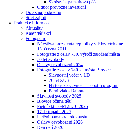
Školství a památková péče
Odbor provozně investiční
Dotaz na podatelnu
Střet zájmů
Praktické informace
Aktuality
Kalendář akcí
Fotogalerie
Návštěva prezidenta republiky v Blovicích dne
13. června 2011
Fotografie z oslav 730. výročí založení města
30 let svobody
Oslavy osvobození 2024
Fotografie z oslav 740 let města Blovice
Slavnostní večer v LD
70 let ZUŠ
Historické slavnosti - sobotní program
Parní vlak - Babouci
Slavnosti svobody 2025
Blovice očima dětí
Pietní akt TGM 28.10.2025
17. listopadu 2025
Uctění památky holokaustu
Oslavy osvobození 2026
Den dětí 2026