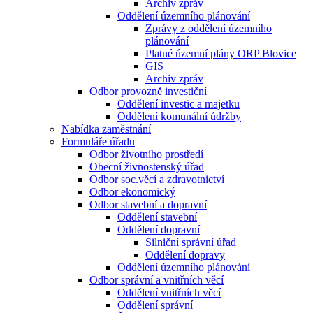
Archiv zpráv
Oddělení územního plánování
Zprávy z oddělení územního
plánování
Platné územní plány ORP Blovice
GIS
Archiv zpráv
Odbor provozně investiční
Oddělení investic a majetku
Oddělení komunální údržby
Nabídka zaměstnání
Formuláře úřadu
Odbor životního prostředí
Obecní živnostenský úřad
Odbor soc.věcí a zdravotnictví
Odbor ekonomický
Odbor stavební a dopravní
Oddělení stavební
Oddělení dopravní
Silniční správní úřad
Oddělení dopravy
Oddělení územního plánování
Odbor správní a vnitřních věcí
Oddělení vnitřních věcí
Oddělení správní