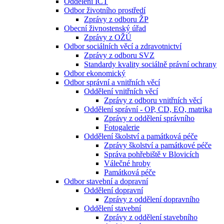
Oddělení ICT
Odbor životního prostředí
Zprávy z odboru ŽP
Obecní živnostenský úřad
Zprávy z OŽÚ
Odbor sociálních věcí a zdravotnictví
Zprávy z odboru SVZ
Standardy kvality sociálně právní ochrany
Odbor ekonomický
Odbor správní a vnitřních věcí
Oddělení vnitřních věcí
Zprávy z odboru vnitřních věcí
Oddělení správní - OP, CD, EO, matrika
Zprávy z oddělení správního
Fotogalerie
Oddělení školství a památková péče
Zprávy školství a památkové péče
Správa pohřebiště v Blovicích
Válečné hroby
Památková péče
Odbor stavební a dopravní
Oddělení dopravní
Zprávy z oddělení dopravního
Oddělení stavební
Zprávy z oddělení stavebního