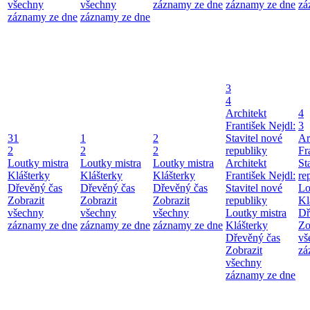
všechny
všechny
záznamy ze dne
záznamy ze dne
zá
záznamy ze dne
záznamy ze dne
3
4
Architekt
4
František Nejdl:
3
31
1
2
Stavitel nové
Ar
2
2
2
republiky
Fr
Loutky mistra
Loutky mistra
Loutky mistra
Architekt
St
Klášterky
Klášterky
Klášterky
František Nejdl:
re
Dřevěný čas
Dřevěný čas
Dřevěný čas
Stavitel nové
Lo
Zobrazit
Zobrazit
Zobrazit
republiky
Kl
všechny
všechny
všechny
Loutky mistra
Dř
záznamy ze dne
záznamy ze dne
záznamy ze dne
Klášterky
Zo
Dřevěný čas
vš
Zobrazit
zá
všechny
záznamy ze dne