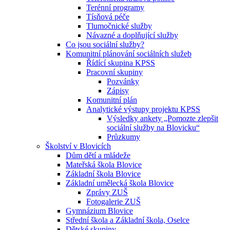
Terénní programy
Tísňová péče
Tlumočnické služby
Návazné a doplňující služby
Co jsou sociální služby?
Komunitní plánování sociálních služeb
Řídící skupina KPSS
Pracovní skupiny
Pozvánky
Zápisy
Komunitní plán
Analytické výstupy projektu KPSS
Výsledky ankety „Pomozte zlepšit
sociální služby na Blovicku“
Průzkumy
Školství v Blovicích
Dům dětí a mládeže
Mateřská škola Blovice
Základní škola Blovice
Základní umělecká škola Blovice
Zprávy ZUŠ
Fotogalerie ZUŠ
Gymnázium Blovice
Střední škola a Základní škola, Oselce
Dětské skupiny