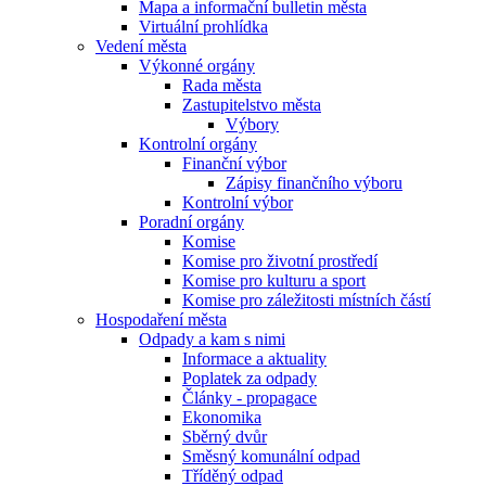
Mapa a informační bulletin města
Virtuální prohlídka
Vedení města
Výkonné orgány
Rada města
Zastupitelstvo města
Výbory
Kontrolní orgány
Finanční výbor
Zápisy finančního výboru
Kontrolní výbor
Poradní orgány
Komise
Komise pro životní prostředí
Komise pro kulturu a sport
Komise pro záležitosti místních částí
Hospodaření města
Odpady a kam s nimi
Informace a aktuality
Poplatek za odpady
Články - propagace
Ekonomika
Sběrný dvůr
Směsný komunální odpad
Tříděný odpad