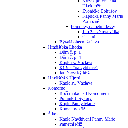
Křížek při cestě na
Hladoměř
Zvonička Bohušov
Kaplička Panny Marie
Pomocné
Pomníky, pamětní desky
1. a 2. světová válka
Ostatní
Bývalá obecní šatlava
Hradišťská Lhotka
Dům č. p. 1
Dům č. p. 4
Kaple sv. Václava
Křížek "na vyhlídce"
Janíčkovský kříž
Hradišťský Újezd
Kaple sv. Václava
Komorno
Boží muka nad Komornem
Pomník J. Sýkory
Kaple Panny Marie
Kamenný kříž
Štítov
Kaple Navštívení Panny Marie
Pamětní kříž