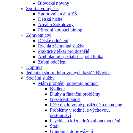
Blovické noviny
Sport a volný čas
Sportovní areál u ZŠ
Dětská hřiště
Areál u Sokolovny
Přírodní koupací biotop
Zdravotnictví
Dětské oddělení
Rychlá záchranná služba
Praktický lékař pro dospělé
Ambulantní specialisti - poliklinika
Zubní oddělení
Doprava
Jednotka sboru dobrovolných hasičů Blovice
Sociální služby
Mám problém, potřebuji pomoci
Bydlení
Dluhy a finanční problémy
Nezaměstnanost
Péče o zdravotně postižené a nemocné
Problémy v rodině, s výchovou,
pěstounství
Psychická krize, duševní onemocnění
Stáří
Umírání a doprovázení