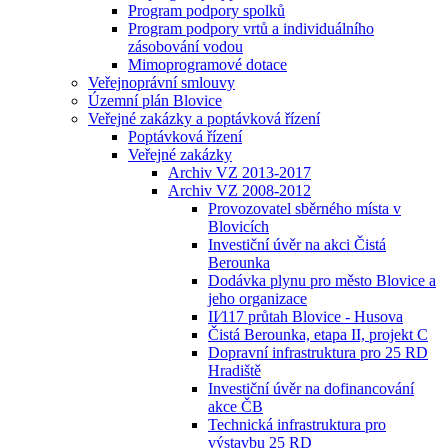
Program podpory spolků
Program podpory vrtů a individuálního
zásobování vodou
Mimoprogramové dotace
Veřejnoprávní smlouvy
Územní plán Blovice
Veřejné zakázky a poptávková řízení
Poptávková řízení
Veřejné zakázky
Archiv VZ 2013-2017
Archiv VZ 2008-2012
Provozovatel sběrného místa v
Blovicích
Investiční úvěr na akci Čistá
Berounka
Dodávka plynu pro město Blovice a
jeho organizace
II⁄117 průtah Blovice - Husova
Čistá Berounka, etapa II, projekt C
Dopravní infrastruktura pro 25 RD
Hradiště
Investiční úvěr na dofinancování
akce ČB
Technická infrastruktura pro
výstavbu 25 RD