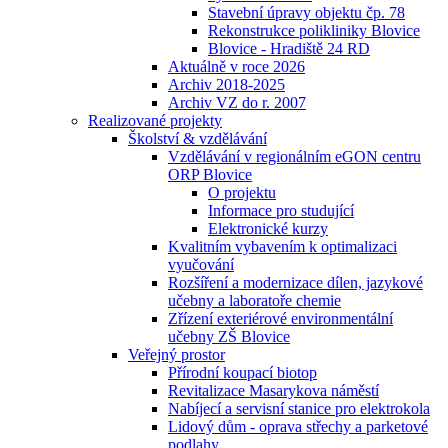
Stavební úpravy objektu čp. 78
Rekonstrukce polikliniky Blovice
Blovice - Hradiště 24 RD
Aktuálně v roce 2026
Archiv 2018-2025
Archiv VZ do r. 2007
Realizované projekty
Školství & vzdělávání
Vzdělávání v regionálním eGON centru
ORP Blovice
O projektu
Informace pro studující
Elektronické kurzy
Kvalitním vybavením k optimalizaci
vyučování
Rozšíření a modernizace dílen, jazykové
učebny a laboratoře chemie
Zřízení exteriérové environmentální
učebny ZŠ Blovice
Veřejný prostor
Přírodní koupací biotop
Revitalizace Masarykova náměstí
Nabíjecí a servisní stanice pro elektrokola
Lidový dům - oprava střechy a parketové
podlahy