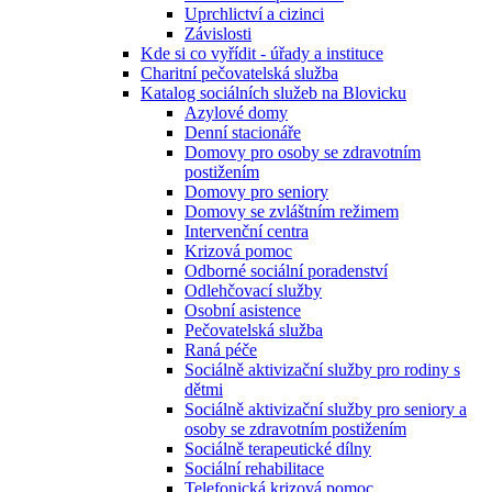
Uprchlictví a cizinci
Závislosti
Kde si co vyřídit - úřady a instituce
Charitní pečovatelská služba
Katalog sociálních služeb na Blovicku
Azylové domy
Denní stacionáře
Domovy pro osoby se zdravotním
postižením
Domovy pro seniory
Domovy se zvláštním režimem
Intervenční centra
Krizová pomoc
Odborné sociální poradenství
Odlehčovací služby
Osobní asistence
Pečovatelská služba
Raná péče
Sociálně aktivizační služby pro rodiny s
dětmi
Sociálně aktivizační služby pro seniory a
osoby se zdravotním postižením
Sociálně terapeutické dílny
Sociální rehabilitace
Telefonická krizová pomoc