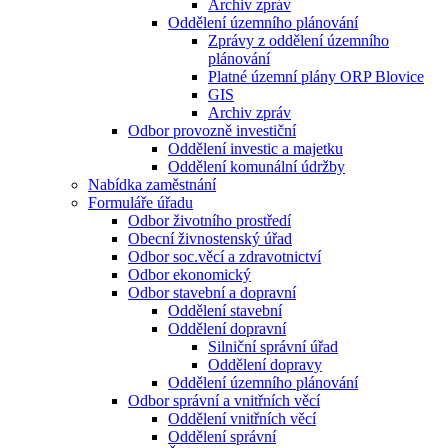
Archiv zpráv
Oddělení územního plánování
Zprávy z oddělení územního
plánování
Platné územní plány ORP Blovice
GIS
Archiv zpráv
Odbor provozně investiční
Oddělení investic a majetku
Oddělení komunální údržby
Nabídka zaměstnání
Formuláře úřadu
Odbor životního prostředí
Obecní živnostenský úřad
Odbor soc.věcí a zdravotnictví
Odbor ekonomický
Odbor stavební a dopravní
Oddělení stavební
Oddělení dopravní
Silniční správní úřad
Oddělení dopravy
Oddělení územního plánování
Odbor správní a vnitřních věcí
Oddělení vnitřních věcí
Oddělení správní