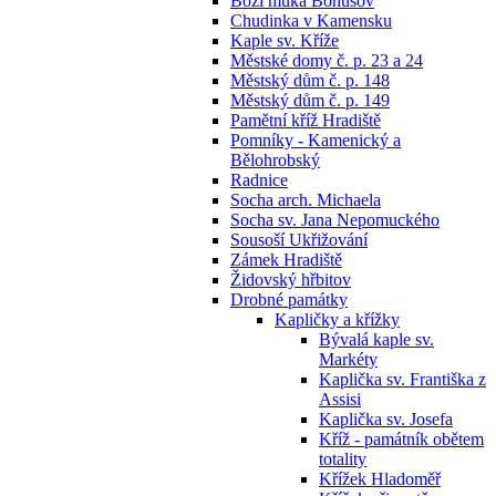
Boží muka Bohušov
Chudinka v Kamensku
Kaple sv. Kříže
Městské domy č. p. 23 a 24
Městský dům č. p. 148
Městský dům č. p. 149
Pamětní kříž Hradiště
Pomníky - Kamenický a
Bělohrobský
Radnice
Socha arch. Michaela
Socha sv. Jana Nepomuckého
Sousoší Ukřižování
Zámek Hradiště
Židovský hřbitov
Drobné památky
Kapličky a křížky
Bývalá kaple sv.
Markéty
Kaplička sv. Františka z
Assisi
Kaplička sv. Josefa
Kříž - památník obětem
totality
Křížek Hladoměř