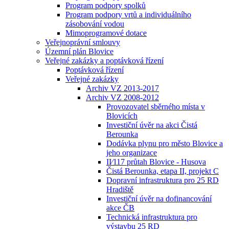
Program podpory spolků
Program podpory vrtů a individuálního
zásobování vodou
Mimoprogramové dotace
Veřejnoprávní smlouvy
Územní plán Blovice
Veřejné zakázky a poptávková řízení
Poptávková řízení
Veřejné zakázky
Archiv VZ 2013-2017
Archiv VZ 2008-2012
Provozovatel sběrného místa v
Blovicích
Investiční úvěr na akci Čistá
Berounka
Dodávka plynu pro město Blovice a
jeho organizace
II⁄117 průtah Blovice - Husova
Čistá Berounka, etapa II, projekt C
Dopravní infrastruktura pro 25 RD
Hradiště
Investiční úvěr na dofinancování
akce ČB
Technická infrastruktura pro
výstavbu 25 RD