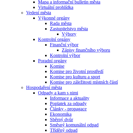
Mapa a informační bulletin města
Virtuální prohlídka
Vedení města
Výkonné orgány
Rada města
Zastupitelstvo města
Výbory
Kontrolní orgány
Finanční výbor
Zápisy finančního výboru
Kontrolní výbor
Poradní orgány
Komise
Komise pro životní prostředí
Komise pro kulturu a sport
Komise pro záležitosti místních částí
Hospodaření města
Odpady a kam s nimi
Informace a aktuality
Poplatek za odpady
Články - propagace
Ekonomika
Sběrný dvůr
Směsný komunální odpad
Tříděný odpad