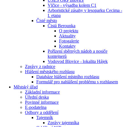
ÚSES ORP Blovice
Vlčice - výsadba kolem C1
Arboristické zásahy v lesoparku Cecima -
I. etapa
Čisté město
Čistá Berounka
O projektu
Aktuality
Fotogalerie
Kontakty
Pořízení sběrných nádob a nosiče
kontejnerů
Vodovod Blovice - lokalita Hájek
Zprávy z radnice
Hlášení městského rozhlasu
Databáze hlášení místního rozhlasu
Formulář pro nahlášení problému s rozhlasem
Městský úřad
Základní informace
Úřední deska
Povinné informace
E-podatelna
Odbory a oddělení
Tajemník
Zprávy tajemníka