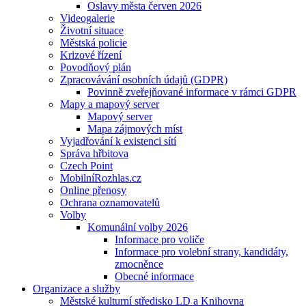
Oslavy města červen 2026
Videogalerie
Životní situace
Městská policie
Krizové řízení
Povodňový plán
Zpracovávání osobních údajů (GDPR)
Povinně zveřejňované informace v rámci GDPR
Mapy a mapový server
Mapový server
Mapa zájmových míst
Vyjadřování k existenci sítí
Správa hřbitova
Czech Point
MobilníRozhlas.cz
Online přenosy
Ochrana oznamovatelů
Volby
Komunální volby 2026
Informace pro voliče
Informace pro volební strany, kandidáty,
zmocněnce
Obecné informace
Organizace a služby
Městské kulturní středisko LD a Knihovna