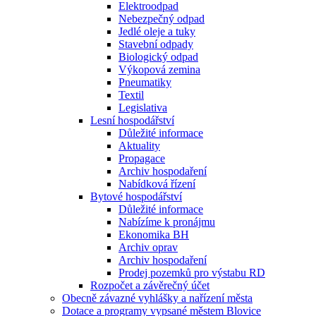
Elektroodpad
Nebezpečný odpad
Jedlé oleje a tuky
Stavební odpady
Biologický odpad
Výkopová zemina
Pneumatiky
Textil
Legislativa
Lesní hospodářství
Důležité informace
Aktuality
Propagace
Archiv hospodaření
Nabídková řízení
Bytové hospodářství
Důležité informace
Nabízíme k pronájmu
Ekonomika BH
Archiv oprav
Archiv hospodaření
Prodej pozemků pro výstabu RD
Rozpočet a závěrečný účet
Obecně závazné vyhlášky a nařízení města
Dotace a programy vypsané městem Blovice