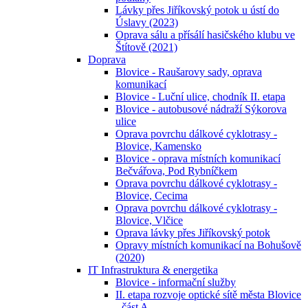
Lávky přes Jiříkovský potok u ústí do
Úslavy (2023)
Oprava sálu a přísálí hasičského klubu ve
Štítově (2021)
Doprava
Blovice - Raušarovy sady, oprava
komunikací
Blovice - Luční ulice, chodník II. etapa
Blovice - autobusové nádraží Sýkorova
ulice
Oprava povrchu dálkové cyklotrasy -
Blovice, Kamensko
Blovice - oprava místních komunikací
Bečvářova, Pod Rybníčkem
Oprava povrchu dálkové cyklotrasy -
Blovice, Cecima
Oprava povrchu dálkové cyklotrasy -
Blovice, Vlčice
Oprava lávky přes Jiříkovský potok
Opravy místních komunikací na Bohušově
(2020)
IT Infrastruktura & energetika
Blovice - informační služby
II. etapa rozvoje optické sítě města Blovice
- část A