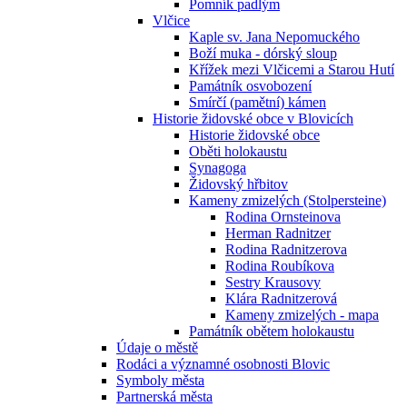
Pomník padlým
Vlčice
Kaple sv. Jana Nepomuckého
Boží muka - dórský sloup
Křížek mezi Vlčicemi a Starou Hutí
Památník osvobození
Smírčí (pamětní) kámen
Historie židovské obce v Blovicích
Historie židovské obce
Oběti holokaustu
Synagoga
Židovský hřbitov
Kameny zmizelých (Stolpersteine)
Rodina Ornsteinova
Herman Radnitzer
Rodina Radnitzerova
Rodina Roubíkova
Sestry Krausovy
Klára Radnitzerová
Kameny zmizelých - mapa
Památník obětem holokaustu
Údaje o městě
Rodáci a významné osobnosti Blovic
Symboly města
Partnerská města