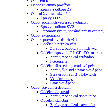
Oddělení ICT
Odbor životního prostředí
Zprávy z odboru ŽP
Obecní živnostenský úřad
Zprávy z OŽÚ
Odbor sociálních věcí a zdravotnictví
Zprávy z odboru SVZ
Standardy kvality sociálně právní ochrany
Odbor ekonomický
Odbor správní a vnitřních věcí
Oddělení vnitřních věcí
Zprávy z odboru vnitřních věcí
Oddělení správní - OP, CD, EO, matrika
Zprávy z oddělení správního
Fotogalerie
Oddělení školství a památková péče
Zprávy školství a památkové péče
Správa pohřebiště v Blovicích
Válečné hroby
Památková péče
Odbor stavební a dopravní
Oddělení dopravní
Zprávy z oddělení dopravního
Oddělení stavební
Zprávy z oddělení stavebního