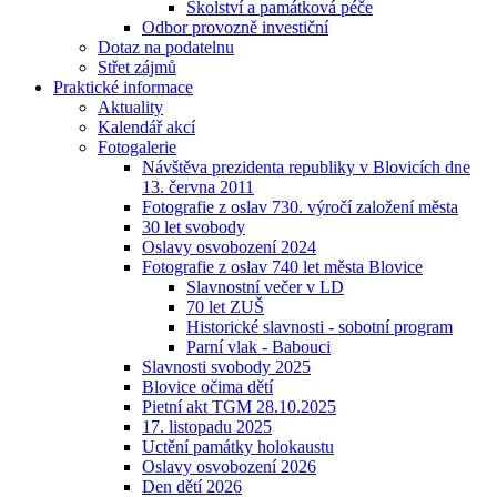
Školství a památková péče
Odbor provozně investiční
Dotaz na podatelnu
Střet zájmů
Praktické informace
Aktuality
Kalendář akcí
Fotogalerie
Návštěva prezidenta republiky v Blovicích dne
13. června 2011
Fotografie z oslav 730. výročí založení města
30 let svobody
Oslavy osvobození 2024
Fotografie z oslav 740 let města Blovice
Slavnostní večer v LD
70 let ZUŠ
Historické slavnosti - sobotní program
Parní vlak - Babouci
Slavnosti svobody 2025
Blovice očima dětí
Pietní akt TGM 28.10.2025
17. listopadu 2025
Uctění památky holokaustu
Oslavy osvobození 2026
Den dětí 2026