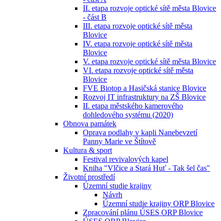
II. etapa rozvoje optické sítě města Blovice
- část B
III. etapa rozvoje optické sítě města
Blovice
IV. etapa rozvoje optické sítě města
Blovice
V. etapa rozvoje optické sítě města Blovice
VI. etapa rozvoje optické sítě města
Blovice
FVE Biotop a Hasičská stanice Blovice
Rozvoj IT infrastruktury na ZŠ Blovice
II. etapa městského kamerového
dohledového systému (2020)
Obnova památek
Oprava podlahy v kapli Nanebevzetí
Panny Marie ve Štítově
Kultura & sport
Festival revivalových kapel
Kniha "Vlčice a Stará Huť - Tak šel čas"
Životní prostředí
Územní studie krajiny
Návrh
Územní studie krajiny ORP Blovice
Zpracování plánu ÚSES ORP Blovice