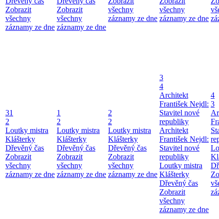
Dřevěný čas
Dřevěný čas
Zobrazit
Zobrazit
Zo
Zobrazit
Zobrazit
všechny
všechny
vš
všechny
všechny
záznamy ze dne
záznamy ze dne
zá
záznamy ze dne
záznamy ze dne
3
4
Architekt
4
František Nejdl:
3
31
1
2
Stavitel nové
Ar
2
2
2
republiky
Fr
Loutky mistra
Loutky mistra
Loutky mistra
Architekt
St
Klášterky
Klášterky
Klášterky
František Nejdl:
re
Dřevěný čas
Dřevěný čas
Dřevěný čas
Stavitel nové
Lo
Zobrazit
Zobrazit
Zobrazit
republiky
Kl
všechny
všechny
všechny
Loutky mistra
Dř
záznamy ze dne
záznamy ze dne
záznamy ze dne
Klášterky
Zo
Dřevěný čas
vš
Zobrazit
zá
všechny
záznamy ze dne