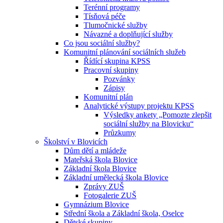
Terénní programy
Tísňová péče
Tlumočnické služby
Návazné a doplňující služby
Co jsou sociální služby?
Komunitní plánování sociálních služeb
Řídící skupina KPSS
Pracovní skupiny
Pozvánky
Zápisy
Komunitní plán
Analytické výstupy projektu KPSS
Výsledky ankety „Pomozte zlepšit
sociální služby na Blovicku“
Průzkumy
Školství v Blovicích
Dům dětí a mládeže
Mateřská škola Blovice
Základní škola Blovice
Základní umělecká škola Blovice
Zprávy ZUŠ
Fotogalerie ZUŠ
Gymnázium Blovice
Střední škola a Základní škola, Oselce
Dětské skupiny