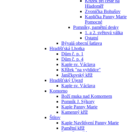
Křížek při cestě na
Hladoměř
Zvonička Bohušov
Kaplička Panny Marie
Pomocné
Pomníky, pamětní desky
1. a 2. světová válka
Ostatní
Bývalá obecní šatlava
Hradišťská Lhotka
Dům č. p. 1
Dům č. p. 4
Kaple sv. Václava
Křížek "na vyhlídce"
Janíčkovský kříž
Hradišťský Újezd
Kaple sv. Václava
Komorno
Boží muka nad Komornem
Pomník J. Sýkory
Kaple Panny Marie
Kamenný kříž
Štítov
Kaple Navštívení Panny Marie
Pamětní kříž