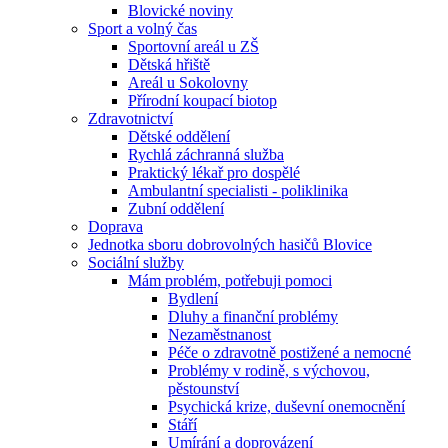
Blovické noviny
Sport a volný čas
Sportovní areál u ZŠ
Dětská hřiště
Areál u Sokolovny
Přírodní koupací biotop
Zdravotnictví
Dětské oddělení
Rychlá záchranná služba
Praktický lékař pro dospělé
Ambulantní specialisti - poliklinika
Zubní oddělení
Doprava
Jednotka sboru dobrovolných hasičů Blovice
Sociální služby
Mám problém, potřebuji pomoci
Bydlení
Dluhy a finanční problémy
Nezaměstnanost
Péče o zdravotně postižené a nemocné
Problémy v rodině, s výchovou,
pěstounství
Psychická krize, duševní onemocnění
Stáří
Umírání a doprovázení