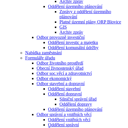
Archiv zpráv
Oddělení územního plánování
Zprávy z oddělení územního
plánování
Platné územní plány ORP Blovice
GIS
Archiv zpráv
Odbor provozně investiční
Oddělení investic a majetku
Oddělení komunální údržby
Nabídka zaměstnání
Formuláře úřadu
Odbor životního prostředí
Obecní živnostenský úřad
Odbor soc.věcí a zdravotnictví
Odbor ekonomický
Odbor stavební a dopravní
Oddělení stavební
Oddělení dopravní
Silniční správní úřad
Oddělení dopravy
Oddělení územního plánování
Odbor správní a vnitřních věcí
Oddělení vnitřních věcí
Oddělení správní