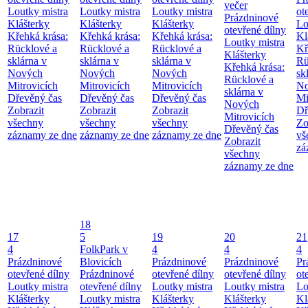
večer
Loutky mistra
Loutky mistra
Loutky mistra
ot
Prázdninové
Klášterky
Klášterky
Klášterky
Lo
otevřené dílny
Křehká krása:
Křehká krása:
Křehká krása:
Kl
Loutky mistra
Rücklové a
Rücklové a
Rücklové a
Kř
Klášterky
sklárna v
sklárna v
sklárna v
Rü
Křehká krása:
Nových
Nových
Nových
sk
Rücklové a
Mitrovicích
Mitrovicích
Mitrovicích
No
sklárna v
Dřevěný čas
Dřevěný čas
Dřevěný čas
Mi
Nových
Zobrazit
Zobrazit
Zobrazit
Dř
Mitrovicích
všechny
všechny
všechny
Zo
Dřevěný čas
záznamy ze dne
záznamy ze dne
záznamy ze dne
vš
Zobrazit
zá
všechny
záznamy ze dne
18
17
5
19
20
21
4
FolkPark v
4
4
4
Prázdninové
Blovicích
Prázdninové
Prázdninové
Pr
otevřené dílny
Prázdninové
otevřené dílny
otevřené dílny
ot
Loutky mistra
otevřené dílny
Loutky mistra
Loutky mistra
Lo
Klášterky
Loutky mistra
Klášterky
Klášterky
Kl