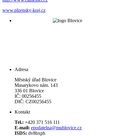
www.plzensky-kraj.cz
Adresa
Městský úřad Blovice
Masarykovo nám. 143
336 01 Blovice
IČ: 00256455
DIČ: CZ00256455
Kontakt
Tel.:
+420 371 516 111
E-mail:
epodatelna@mublovice.cz
ISDS:
dv8bxph