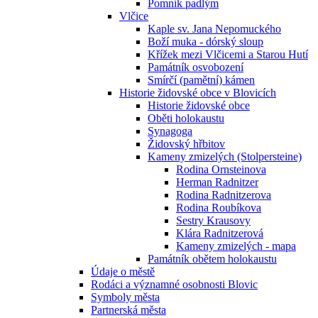
Pomník padlým
Vlčice
Kaple sv. Jana Nepomuckého
Boží muka - dórský sloup
Křížek mezi Vlčicemi a Starou Hutí
Památník osvobození
Smírčí (pamětní) kámen
Historie židovské obce v Blovicích
Historie židovské obce
Oběti holokaustu
Synagoga
Židovský hřbitov
Kameny zmizelých (Stolpersteine)
Rodina Ornsteinova
Herman Radnitzer
Rodina Radnitzerova
Rodina Roubíkova
Sestry Krausovy
Klára Radnitzerová
Kameny zmizelých - mapa
Památník obětem holokaustu
Údaje o městě
Rodáci a významné osobnosti Blovic
Symboly města
Partnerská města