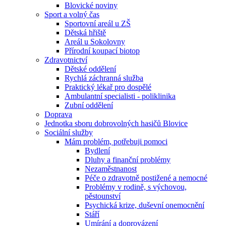
Blovické noviny
Sport a volný čas
Sportovní areál u ZŠ
Dětská hřiště
Areál u Sokolovny
Přírodní koupací biotop
Zdravotnictví
Dětské oddělení
Rychlá záchranná služba
Praktický lékař pro dospělé
Ambulantní specialisti - poliklinika
Zubní oddělení
Doprava
Jednotka sboru dobrovolných hasičů Blovice
Sociální služby
Mám problém, potřebuji pomoci
Bydlení
Dluhy a finanční problémy
Nezaměstnanost
Péče o zdravotně postižené a nemocné
Problémy v rodině, s výchovou,
pěstounství
Psychická krize, duševní onemocnění
Stáří
Umírání a doprovázení