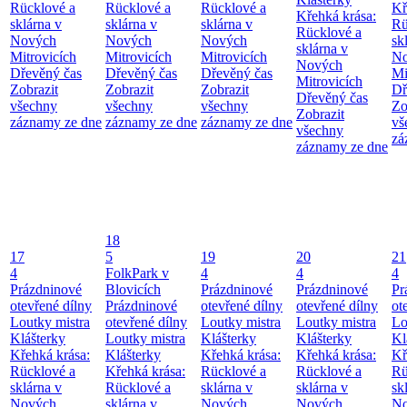
Rücklové a
Rücklové a
Rücklové a
Kř
Křehká krása:
sklárna v
sklárna v
sklárna v
Rü
Rücklové a
Nových
Nových
Nových
sk
sklárna v
Mitrovicích
Mitrovicích
Mitrovicích
No
Nových
Dřevěný čas
Dřevěný čas
Dřevěný čas
Mi
Mitrovicích
Zobrazit
Zobrazit
Zobrazit
Dř
Dřevěný čas
všechny
všechny
všechny
Zo
Zobrazit
záznamy ze dne
záznamy ze dne
záznamy ze dne
vš
všechny
zá
záznamy ze dne
18
17
5
19
20
21
4
FolkPark v
4
4
4
Prázdninové
Blovicích
Prázdninové
Prázdninové
Pr
otevřené dílny
Prázdninové
otevřené dílny
otevřené dílny
ot
Loutky mistra
otevřené dílny
Loutky mistra
Loutky mistra
Lo
Klášterky
Loutky mistra
Klášterky
Klášterky
Kl
Křehká krása:
Klášterky
Křehká krása:
Křehká krása:
Kř
Rücklové a
Křehká krása:
Rücklové a
Rücklové a
Rü
sklárna v
Rücklové a
sklárna v
sklárna v
sk
Nových
sklárna v
Nových
Nových
No