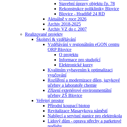
Stavební úpravy objektu čp. 78
Rekonstrukce polikliniky Blovice
Blovice - Hradiště 24 RD
Aktuálně v roce 2026
Archiv 2018-2025
Archiv VZ do r. 2007
Realizované projekty
Školství & vzdělávání
Vzdělávání v regionálním eGON centru
ORP Blovice
O projektu
Informace pro studující
Elektronické kurzy
Kvalitním vybavením k optimalizaci
vyučování
Rozšíření a modernizace dílen, jazykové
učebny a laboratoře chemie
Zřízení exteriérové environmentální
učebny ZŠ Blovice
Veřejný prostor
Přírodní koupací biotop
Revitalizace Masarykova náměstí
Nabíjecí a servisní stanice pro elektrokola
Lidový dům - oprava střechy a parketové
podlahy