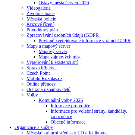
Oslavy města červen 2026
Videogalerie
Životní situace
Městská policie
Krizové řízení
Povodňový plán
Zpracovávání osobních údajů (GDPR)
Povinně zveřejňované informace v rámci GDPR
Mapy a mapový server
Mapový server
Mapa zájmových míst
Vyjadřování k existenci sítí
Správa hřbitova
Czech Point
MobilníRozhlas.cz
Online přenosy
Ochrana oznamovatelů
Volby
Komunální volby 2026
Informace pro voliče
Informace pro volební strany, kandidáty,
zmocněnce
Obecné informace
Organizace a služby
Městské kulturní středisko LD a Knihovna