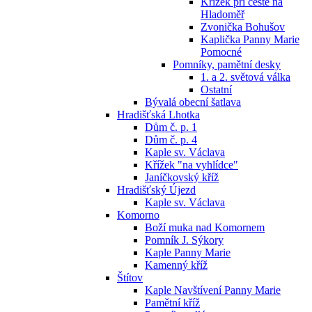
Křížek při cestě na
Hladoměř
Zvonička Bohušov
Kaplička Panny Marie
Pomocné
Pomníky, pamětní desky
1. a 2. světová válka
Ostatní
Bývalá obecní šatlava
Hradišťská Lhotka
Dům č. p. 1
Dům č. p. 4
Kaple sv. Václava
Křížek "na vyhlídce"
Janíčkovský kříž
Hradišťský Újezd
Kaple sv. Václava
Komorno
Boží muka nad Komornem
Pomník J. Sýkory
Kaple Panny Marie
Kamenný kříž
Štítov
Kaple Navštívení Panny Marie
Pamětní kříž