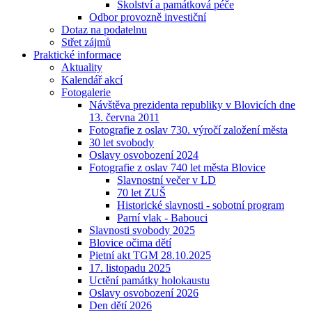
Školství a památková péče
Odbor provozně investiční
Dotaz na podatelnu
Střet zájmů
Praktické informace
Aktuality
Kalendář akcí
Fotogalerie
Návštěva prezidenta republiky v Blovicích dne
13. června 2011
Fotografie z oslav 730. výročí založení města
30 let svobody
Oslavy osvobození 2024
Fotografie z oslav 740 let města Blovice
Slavnostní večer v LD
70 let ZUŠ
Historické slavnosti - sobotní program
Parní vlak - Babouci
Slavnosti svobody 2025
Blovice očima dětí
Pietní akt TGM 28.10.2025
17. listopadu 2025
Uctění památky holokaustu
Oslavy osvobození 2026
Den dětí 2026