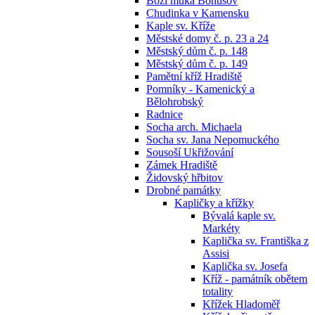
Boží muka Bohušov
Chudinka v Kamensku
Kaple sv. Kříže
Městské domy č. p. 23 a 24
Městský dům č. p. 148
Městský dům č. p. 149
Pamětní kříž Hradiště
Pomníky - Kamenický a
Bělohrobský
Radnice
Socha arch. Michaela
Socha sv. Jana Nepomuckého
Sousoší Ukřižování
Zámek Hradiště
Židovský hřbitov
Drobné památky
Kapličky a křížky
Bývalá kaple sv.
Markéty
Kaplička sv. Františka z
Assisi
Kaplička sv. Josefa
Kříž - památník obětem
totality
Křížek Hladoměř