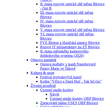
II. etapa rozvoje optické sítě města Blovice
- část B
III. etapa rozvoje optické sítě města
Blovice
IV. etapa rozvoje optické sítě města
Blovice
V. etapa rozvoje optické sítě města Blovice
VI. etapa rozvoje optické sítě města
Blovice
FVE Biotop a Hasičská stanice Blovice
Rozvoj IT infrastruktury na ZŠ Blovice
II. etapa městského kamerového
dohledového systému (2020)
Obnova památek
Oprava podlahy v kapli Nanebevzetí
Panny Marie ve Štítově
Kultura & sport
Festival revivalových kapel
Kniha "Vlčice a Stará Huť - Tak šel čas"
Životní prostředí
Územní studie krajiny
Návrh
Územní studie krajiny ORP Blovice
Zpracování plánu ÚSES ORP Blovice