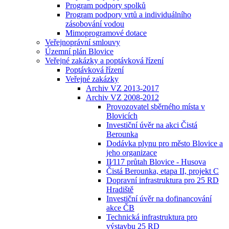
Program podpory spolků
Program podpory vrtů a individuálního
zásobování vodou
Mimoprogramové dotace
Veřejnoprávní smlouvy
Územní plán Blovice
Veřejné zakázky a poptávková řízení
Poptávková řízení
Veřejné zakázky
Archiv VZ 2013-2017
Archiv VZ 2008-2012
Provozovatel sběrného místa v
Blovicích
Investiční úvěr na akci Čistá
Berounka
Dodávka plynu pro město Blovice a
jeho organizace
II⁄117 průtah Blovice - Husova
Čistá Berounka, etapa II, projekt C
Dopravní infrastruktura pro 25 RD
Hradiště
Investiční úvěr na dofinancování
akce ČB
Technická infrastruktura pro
výstavbu 25 RD