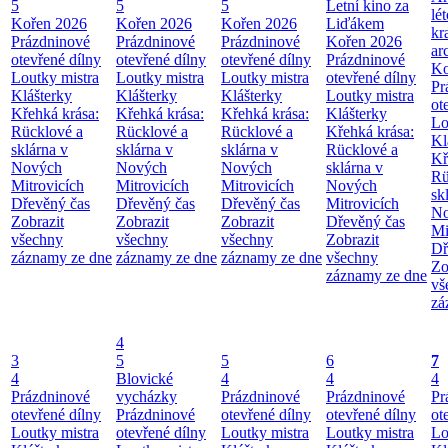
5
5
5
Letní kino za
lé
Kořen 2026
Kořen 2026
Kořen 2026
Liďákem
kr
Prázdninové
Prázdninové
Prázdninové
Kořen 2026
ar
otevřené dílny
otevřené dílny
otevřené dílny
Prázdninové
Ko
Loutky mistra
Loutky mistra
Loutky mistra
otevřené dílny
Pr
Klášterky
Klášterky
Klášterky
Loutky mistra
ot
Křehká krása:
Křehká krása:
Křehká krása:
Klášterky
Lo
Rücklové a
Rücklové a
Rücklové a
Křehká krása:
Kl
sklárna v
sklárna v
sklárna v
Rücklové a
Kř
Nových
Nových
Nových
sklárna v
Rü
Mitrovicích
Mitrovicích
Mitrovicích
Nových
sk
Dřevěný čas
Dřevěný čas
Dřevěný čas
Mitrovicích
No
Zobrazit
Zobrazit
Zobrazit
Dřevěný čas
Mi
všechny
všechny
všechny
Zobrazit
Dř
záznamy ze dne
záznamy ze dne
záznamy ze dne
všechny
Zo
záznamy ze dne
vš
zá
4
3
5
5
6
7
4
Blovické
4
4
4
Prázdninové
vycházky
Prázdninové
Prázdninové
Pr
otevřené dílny
Prázdninové
otevřené dílny
otevřené dílny
ot
Loutky mistra
otevřené dílny
Loutky mistra
Loutky mistra
Lo