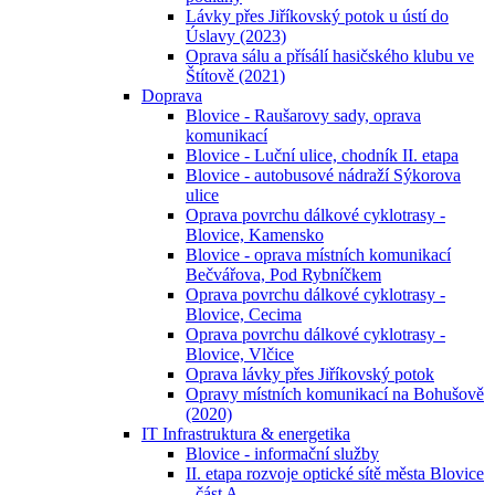
Lávky přes Jiříkovský potok u ústí do
Úslavy (2023)
Oprava sálu a přísálí hasičského klubu ve
Štítově (2021)
Doprava
Blovice - Raušarovy sady, oprava
komunikací
Blovice - Luční ulice, chodník II. etapa
Blovice - autobusové nádraží Sýkorova
ulice
Oprava povrchu dálkové cyklotrasy -
Blovice, Kamensko
Blovice - oprava místních komunikací
Bečvářova, Pod Rybníčkem
Oprava povrchu dálkové cyklotrasy -
Blovice, Cecima
Oprava povrchu dálkové cyklotrasy -
Blovice, Vlčice
Oprava lávky přes Jiříkovský potok
Opravy místních komunikací na Bohušově
(2020)
IT Infrastruktura & energetika
Blovice - informační služby
II. etapa rozvoje optické sítě města Blovice
- část A