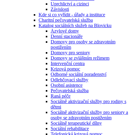
Uprchlictví a cizinci
Závislosti
Kde si co vyřídit - úřady a instituce
Charitní pečovatelská služba
Katalog sociálních služeb na Blovicku
Azylové domy
Denní stacionáře
Domovy pro osoby se zdravotním
postižením
Domovy pro seniory
Domovy se zvláštním režimem
Intervenční centra
Krizová pomoc
Odborné sociální poradenství
Odlehčovací služby
Osobní asistence
Pečovatelská služba
Raná péče
Sociálně aktivizační služby pro rodiny s
dětmi
Sociálně aktivizační služby pro seniory a
osoby se zdravotním postižením
Sociálně terapeutické dílny
Sociální rehabilitace
Telefonická krizová pomoc