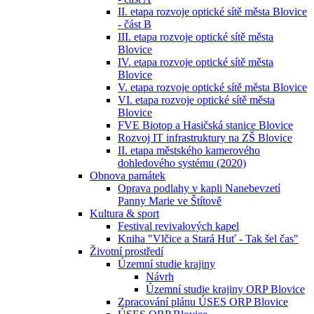
II. etapa rozvoje optické sítě města Blovice
- část B
III. etapa rozvoje optické sítě města
Blovice
IV. etapa rozvoje optické sítě města
Blovice
V. etapa rozvoje optické sítě města Blovice
VI. etapa rozvoje optické sítě města
Blovice
FVE Biotop a Hasičská stanice Blovice
Rozvoj IT infrastruktury na ZŠ Blovice
II. etapa městského kamerového
dohledového systému (2020)
Obnova památek
Oprava podlahy v kapli Nanebevzetí
Panny Marie ve Štítově
Kultura & sport
Festival revivalových kapel
Kniha "Vlčice a Stará Huť - Tak šel čas"
Životní prostředí
Územní studie krajiny
Návrh
Územní studie krajiny ORP Blovice
Zpracování plánu ÚSES ORP Blovice