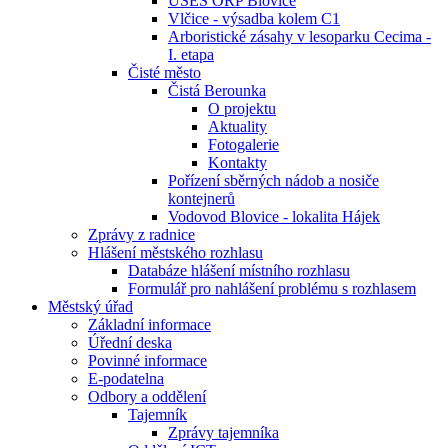
ÚSES ORP Blovice
Vlčice - výsadba kolem C1
Arboristické zásahy v lesoparku Cecima -
I. etapa
Čisté město
Čistá Berounka
O projektu
Aktuality
Fotogalerie
Kontakty
Pořízení sběrných nádob a nosiče
kontejnerů
Vodovod Blovice - lokalita Hájek
Zprávy z radnice
Hlášení městského rozhlasu
Databáze hlášení místního rozhlasu
Formulář pro nahlášení problému s rozhlasem
Městský úřad
Základní informace
Úřední deska
Povinné informace
E-podatelna
Odbory a oddělení
Tajemník
Zprávy tajemníka