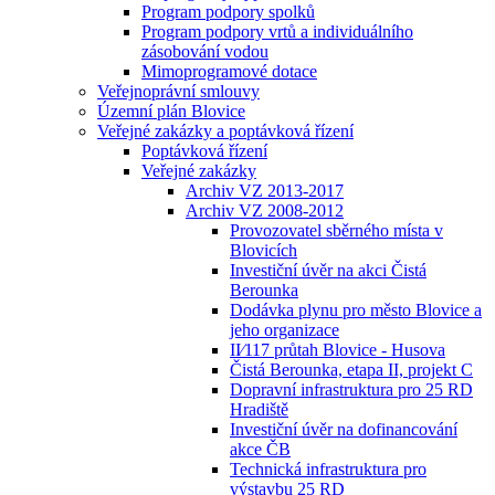
Program podpory spolků
Program podpory vrtů a individuálního
zásobování vodou
Mimoprogramové dotace
Veřejnoprávní smlouvy
Územní plán Blovice
Veřejné zakázky a poptávková řízení
Poptávková řízení
Veřejné zakázky
Archiv VZ 2013-2017
Archiv VZ 2008-2012
Provozovatel sběrného místa v
Blovicích
Investiční úvěr na akci Čistá
Berounka
Dodávka plynu pro město Blovice a
jeho organizace
II⁄117 průtah Blovice - Husova
Čistá Berounka, etapa II, projekt C
Dopravní infrastruktura pro 25 RD
Hradiště
Investiční úvěr na dofinancování
akce ČB
Technická infrastruktura pro
výstavbu 25 RD