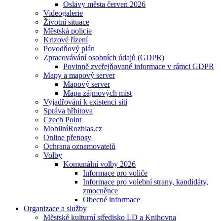
Oslavy města červen 2026
Videogalerie
Životní situace
Městská policie
Krizové řízení
Povodňový plán
Zpracovávání osobních údajů (GDPR)
Povinně zveřejňované informace v rámci GDPR
Mapy a mapový server
Mapový server
Mapa zájmových míst
Vyjadřování k existenci sítí
Správa hřbitova
Czech Point
MobilníRozhlas.cz
Online přenosy
Ochrana oznamovatelů
Volby
Komunální volby 2026
Informace pro voliče
Informace pro volební strany, kandidáty,
zmocněnce
Obecné informace
Organizace a služby
Městské kulturní středisko LD a Knihovna