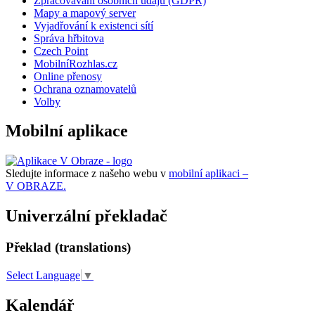
Zpracovávání osobních údajů (GDPR)
Mapy a mapový server
Vyjadřování k existenci sítí
Správa hřbitova
Czech Point
MobilníRozhlas.cz
Online přenosy
Ochrana oznamovatelů
Volby
Mobilní aplikace
Sledujte informace z našeho webu v
mobilní aplikaci –
V OBRAZE.
Univerzální překladač
Překlad (translations)
Select Language
▼
Kalendář