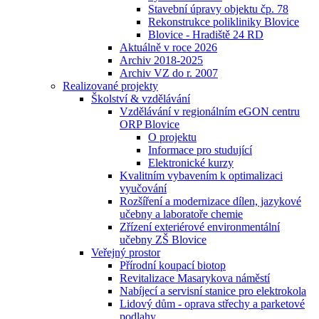
Stavební úpravy objektu čp. 78
Rekonstrukce polikliniky Blovice
Blovice - Hradiště 24 RD
Aktuálně v roce 2026
Archiv 2018-2025
Archiv VZ do r. 2007
Realizované projekty
Školství & vzdělávání
Vzdělávání v regionálním eGON centru
ORP Blovice
O projektu
Informace pro studující
Elektronické kurzy
Kvalitním vybavením k optimalizaci
vyučování
Rozšíření a modernizace dílen, jazykové
učebny a laboratoře chemie
Zřízení exteriérové environmentální
učebny ZŠ Blovice
Veřejný prostor
Přírodní koupací biotop
Revitalizace Masarykova náměstí
Nabíjecí a servisní stanice pro elektrokola
Lidový dům - oprava střechy a parketové
podlahy