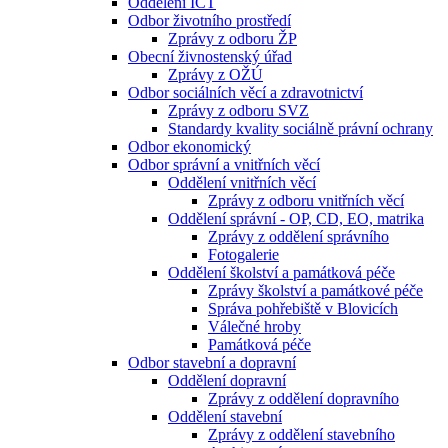
Oddělení ICT
Odbor životního prostředí
Zprávy z odboru ŽP
Obecní živnostenský úřad
Zprávy z OŽÚ
Odbor sociálních věcí a zdravotnictví
Zprávy z odboru SVZ
Standardy kvality sociálně právní ochrany
Odbor ekonomický
Odbor správní a vnitřních věcí
Oddělení vnitřních věcí
Zprávy z odboru vnitřních věcí
Oddělení správní - OP, CD, EO, matrika
Zprávy z oddělení správního
Fotogalerie
Oddělení školství a památková péče
Zprávy školství a památkové péče
Správa pohřebiště v Blovicích
Válečné hroby
Památková péče
Odbor stavební a dopravní
Oddělení dopravní
Zprávy z oddělení dopravního
Oddělení stavební
Zprávy z oddělení stavebního