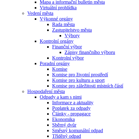
Mapa a informační bulletin města
Virtuální prohlídka
Vedení města
Výkonné orgány
Rada města
Zastupitelstvo města
Výbory
Kontrolní orgány
Finanční výbor
Zápisy finančního výboru
Kontrolní výbor
Poradní orgány
Komise
Komise pro životní prostředí
Komise pro kulturu a sport
Komise pro záležitosti místních částí
Hospodaření města
Odpady a kam s nimi
Informace a aktuality
Poplatek za odpady
Články - propagace
Ekonomika
Sběrný dvůr
Směsný komunální odpad
Tříděný odpad