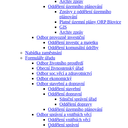
Archiv zpráv
Oddělení územního plánování
Zprávy z oddělení územního
plánování
Platné územní plány ORP Blovice
GIS
Archiv zpráv
Odbor provozně investiční
Oddělení investic a majetku
Oddělení komunální údržby
Nabídka zaměstnání
Formuláře úřadu
Odbor životního prostředí
Obecní živnostenský úřad
Odbor soc.věcí a zdravotnictví
Odbor ekonomický
Odbor stavební a dopravní
Oddělení stavební
Oddělení dopravní
Silniční správní úřad
Oddělení dopravy
Oddělení územního plánování
Odbor správní a vnitřních věcí
Oddělení vnitřních věcí
Oddělení správní