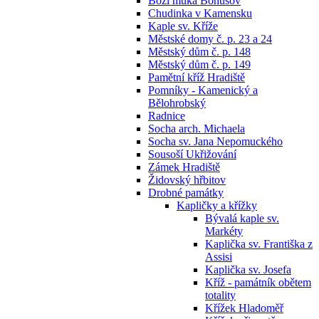
Boží muka Bohušov
Chudinka v Kamensku
Kaple sv. Kříže
Městské domy č. p. 23 a 24
Městský dům č. p. 148
Městský dům č. p. 149
Pamětní kříž Hradiště
Pomníky - Kamenický a
Bělohrobský
Radnice
Socha arch. Michaela
Socha sv. Jana Nepomuckého
Sousoší Ukřižování
Zámek Hradiště
Židovský hřbitov
Drobné památky
Kapličky a křížky
Bývalá kaple sv.
Markéty
Kaplička sv. Františka z
Assisi
Kaplička sv. Josefa
Kříž - památník obětem
totality
Křížek Hladoměř