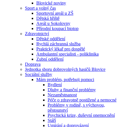
Blovické noviny
Sport a volný čas
Sportovní areál u ZŠ
Dětská hřiště
Areál u Sokolovny
Přírodní koupací biotop
Zdravotnictví
Dětské oddělení
Rychlá záchranná služba
Praktický lékař pro dospělé
Ambulantní specialisti - poliklinika
Zubní oddělení
Doprava
Jednotka sboru dobrovolných hasičů Blovice
Sociální služby
Mám problém, potřebuji pomoci
Bydlení
Dluhy a finanční problémy
Nezaměstnanost
Péče o zdravotně postižené a nemocné
Problémy v rodině, s výchovou,
pěstounství
Psychická krize, duševní onemocnění
Stáří
Umírání a doprovázení