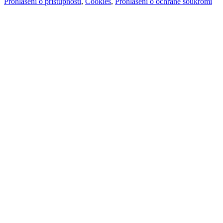
Prohlášení o přístupnosti
,
Cookies
,
Prohlášení o ochraně soukromí