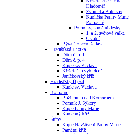
Křížek při cestě na
Hladoměř
Zvonička Bohušov
Kaplička Panny Marie
Pomocné
Pomníky, pamětní desky
1. a 2. světová válka
Ostatní
Bývalá obecní šatlava
Hradišťská Lhotka
Dům č. p. 1
Dům č. p. 4
Kaple sv. Václava
Křížek "na vyhlídce"
Janíčkovský kříž
Hradišťský Újezd
Kaple sv. Václava
Komorno
Boží muka nad Komornem
Pomník J. Sýkory
Kaple Panny Marie
Kamenný kříž
Štítov
Kaple Navštívení Panny Marie
Pamětní kříž