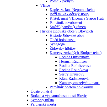
Pomník padlým
Vlčice
Kaple sv. Jana Nepomuckého
Boží muka - dórský sloup
Křížek mezi Vlčicemi a Starou Hutí
Památník osvobození
Smírčí (pamětní) kámen
Historie židovské obce v Blovicích
Historie židovské obce
Oběti holokaustu
Synagoga
Židovský hřbitov
Kameny zmizelých (Stolpersteine)
Rodina Ornsteinova
Herman Radnitzer
Rodina Radnitzerova
Rodina Roubíkova
Sestry Krausovy
Klára Radnitzerová
Kameny zmizelých - mapa
Památník obětem holokaustu
Údaje o městě
Rodáci a významné osobnosti Blovic
Symboly města
Partnerská města