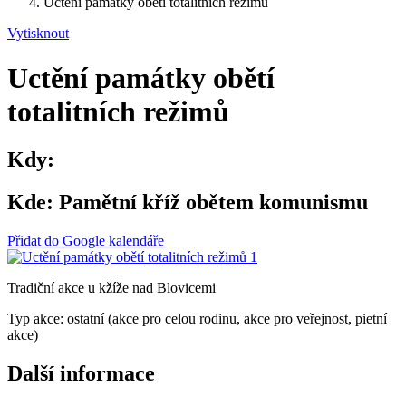
Uctění památky obětí totalitních režimů
Vytisknout
Uctění památky obětí
totalitních režimů
Kdy:
Kde:
Pamětní kříž obětem komunismu
Přidat do Google kalendáře
Tradiční akce u kžíže nad Blovicemi
Typ akce: ostatní (akce pro celou rodinu, akce pro veřejnost, pietní
akce)
Další informace