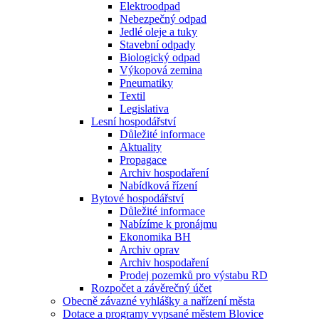
Elektroodpad
Nebezpečný odpad
Jedlé oleje a tuky
Stavební odpady
Biologický odpad
Výkopová zemina
Pneumatiky
Textil
Legislativa
Lesní hospodářství
Důležité informace
Aktuality
Propagace
Archiv hospodaření
Nabídková řízení
Bytové hospodářství
Důležité informace
Nabízíme k pronájmu
Ekonomika BH
Archiv oprav
Archiv hospodaření
Prodej pozemků pro výstabu RD
Rozpočet a závěrečný účet
Obecně závazné vyhlášky a nařízení města
Dotace a programy vypsané městem Blovice