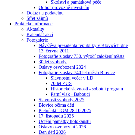
Školství a památková péče
Odbor provozně investiční
Dotaz na podatelnu
Střet zájmů
Praktické informace
Aktuality
Kalendář akcí
Fotogalerie
Návštěva prezidenta republiky v Blovicích dne
13. června 2011
Fotografie z oslav 730. výročí založení města
30 let svobody
Oslavy osvobození 2024
Fotografie z oslav 740 let města Blovice
Slavnostní večer v LD
70 let ZUŠ
Historické slavnosti - sobotní program
Parní vlak - Babouci
Slavnosti svobody 2025
Blovice očima dětí
Pietní akt TGM 28.10.2025
17. listopadu 2025
Uctění památky holokaustu
Oslavy osvobození 2026
Den dětí 2026