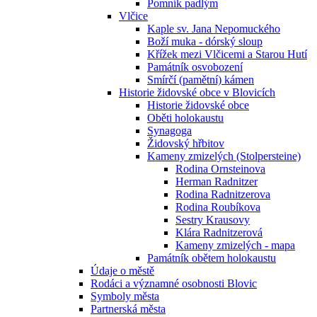
Pomník padlým
Vlčice
Kaple sv. Jana Nepomuckého
Boží muka - dórský sloup
Křížek mezi Vlčicemi a Starou Hutí
Památník osvobození
Smírčí (pamětní) kámen
Historie židovské obce v Blovicích
Historie židovské obce
Oběti holokaustu
Synagoga
Židovský hřbitov
Kameny zmizelých (Stolpersteine)
Rodina Ornsteinova
Herman Radnitzer
Rodina Radnitzerova
Rodina Roubíkova
Sestry Krausovy
Klára Radnitzerová
Kameny zmizelých - mapa
Památník obětem holokaustu
Údaje o městě
Rodáci a významné osobnosti Blovic
Symboly města
Partnerská města