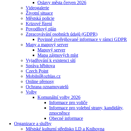
Oslavy města červen 2026
Videogalerie
Životní situace
Městská policie
Krizové řízení
Povodňový plán
Zpracovávání osobních údajů (GDPR)
Povinně zveřejňované informace v rámci GDPR
Mapy a mapový server
Mapový server
Mapa zájmových míst
Vyjadřování k existenci sítí
Správa hřbitova
Czech Point
MobilníRozhlas.cz
Online přenosy
Ochrana oznamovatelů
Volby
Komunální volby 2026
Informace pro voliče
Informace pro volební strany, kandidáty,
zmocněnce
Obecné informace
Organizace a služby
Městské kulturní středisko LD a Knihovna