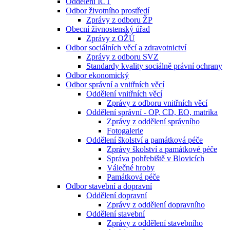
Oddělení ICT
Odbor životního prostředí
Zprávy z odboru ŽP
Obecní živnostenský úřad
Zprávy z OŽÚ
Odbor sociálních věcí a zdravotnictví
Zprávy z odboru SVZ
Standardy kvality sociálně právní ochrany
Odbor ekonomický
Odbor správní a vnitřních věcí
Oddělení vnitřních věcí
Zprávy z odboru vnitřních věcí
Oddělení správní - OP, CD, EO, matrika
Zprávy z oddělení správního
Fotogalerie
Oddělení školství a památková péče
Zprávy školství a památkové péče
Správa pohřebiště v Blovicích
Válečné hroby
Památková péče
Odbor stavební a dopravní
Oddělení dopravní
Zprávy z oddělení dopravního
Oddělení stavební
Zprávy z oddělení stavebního