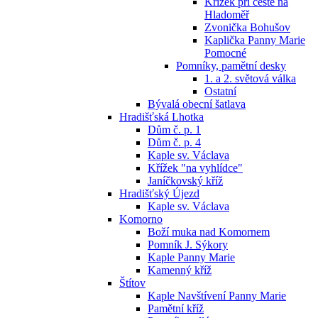
Křížek při cestě na
Hladoměř
Zvonička Bohušov
Kaplička Panny Marie
Pomocné
Pomníky, pamětní desky
1. a 2. světová válka
Ostatní
Bývalá obecní šatlava
Hradišťská Lhotka
Dům č. p. 1
Dům č. p. 4
Kaple sv. Václava
Křížek "na vyhlídce"
Janíčkovský kříž
Hradišťský Újezd
Kaple sv. Václava
Komorno
Boží muka nad Komornem
Pomník J. Sýkory
Kaple Panny Marie
Kamenný kříž
Štítov
Kaple Navštívení Panny Marie
Pamětní kříž