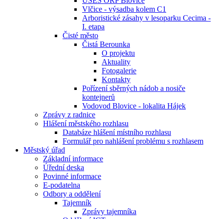
ÚSES ORP Blovice
Vlčice - výsadba kolem C1
Arboristické zásahy v lesoparku Cecima -
I. etapa
Čisté město
Čistá Berounka
O projektu
Aktuality
Fotogalerie
Kontakty
Pořízení sběrných nádob a nosiče
kontejnerů
Vodovod Blovice - lokalita Hájek
Zprávy z radnice
Hlášení městského rozhlasu
Databáze hlášení místního rozhlasu
Formulář pro nahlášení problému s rozhlasem
Městský úřad
Základní informace
Úřední deska
Povinné informace
E-podatelna
Odbory a oddělení
Tajemník
Zprávy tajemníka