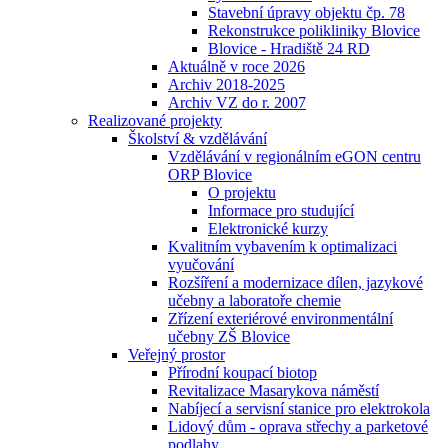
Stavební úpravy objektu čp. 78
Rekonstrukce polikliniky Blovice
Blovice - Hradiště 24 RD
Aktuálně v roce 2026
Archiv 2018-2025
Archiv VZ do r. 2007
Realizované projekty
Školství & vzdělávání
Vzdělávání v regionálním eGON centru
ORP Blovice
O projektu
Informace pro studující
Elektronické kurzy
Kvalitním vybavením k optimalizaci
vyučování
Rozšíření a modernizace dílen, jazykové
učebny a laboratoře chemie
Zřízení exteriérové environmentální
učebny ZŠ Blovice
Veřejný prostor
Přírodní koupací biotop
Revitalizace Masarykova náměstí
Nabíjecí a servisní stanice pro elektrokola
Lidový dům - oprava střechy a parketové
podlahy