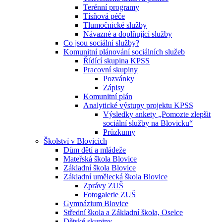
Terénní programy
Tísňová péče
Tlumočnické služby
Návazné a doplňující služby
Co jsou sociální služby?
Komunitní plánování sociálních služeb
Řídící skupina KPSS
Pracovní skupiny
Pozvánky
Zápisy
Komunitní plán
Analytické výstupy projektu KPSS
Výsledky ankety „Pomozte zlepšit
sociální služby na Blovicku“
Průzkumy
Školství v Blovicích
Dům dětí a mládeže
Mateřská škola Blovice
Základní škola Blovice
Základní umělecká škola Blovice
Zprávy ZUŠ
Fotogalerie ZUŠ
Gymnázium Blovice
Střední škola a Základní škola, Oselce
Dětské skupiny