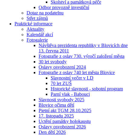
Školství a památková péče
Odbor provozně investiční
Dotaz na podatelnu
Střet zájmů
Praktické informace
Aktuality
Kalendář akcí
Fotogalerie
Návštěva prezidenta republiky v Blovicích dne
13. června 2011
Fotografie z oslav 730. výročí založení města
30 let svobody
Oslavy osvobození 2024
Fotografie z oslav 740 let města Blovice
Slavnostní večer v LD
70 let ZUŠ
Historické slavnosti - sobotní program
Parní vlak - Babouci
Slavnosti svobody 2025
Blovice očima dětí
Pietní akt TGM 28.10.2025
17. listopadu 2025
Uctění památky holokaustu
Oslavy osvobození 2026
Den dětí 2026