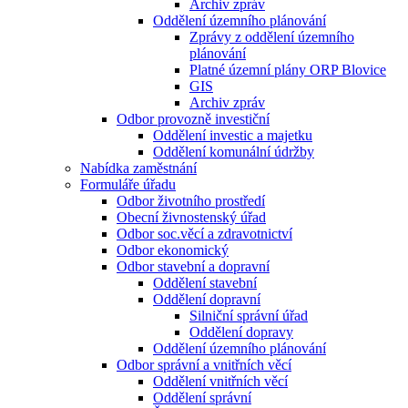
Archiv zpráv
Oddělení územního plánování
Zprávy z oddělení územního
plánování
Platné územní plány ORP Blovice
GIS
Archiv zpráv
Odbor provozně investiční
Oddělení investic a majetku
Oddělení komunální údržby
Nabídka zaměstnání
Formuláře úřadu
Odbor životního prostředí
Obecní živnostenský úřad
Odbor soc.věcí a zdravotnictví
Odbor ekonomický
Odbor stavební a dopravní
Oddělení stavební
Oddělení dopravní
Silniční správní úřad
Oddělení dopravy
Oddělení územního plánování
Odbor správní a vnitřních věcí
Oddělení vnitřních věcí
Oddělení správní