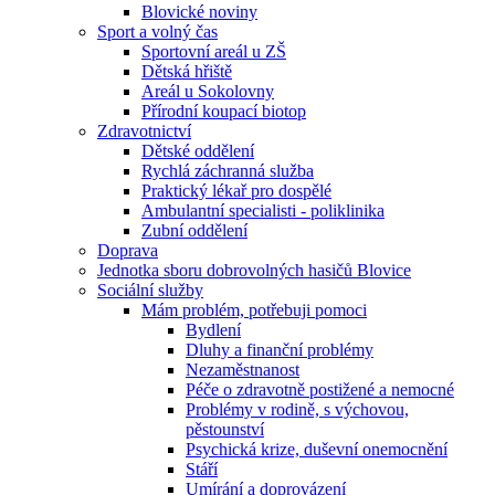
Blovické noviny
Sport a volný čas
Sportovní areál u ZŠ
Dětská hřiště
Areál u Sokolovny
Přírodní koupací biotop
Zdravotnictví
Dětské oddělení
Rychlá záchranná služba
Praktický lékař pro dospělé
Ambulantní specialisti - poliklinika
Zubní oddělení
Doprava
Jednotka sboru dobrovolných hasičů Blovice
Sociální služby
Mám problém, potřebuji pomoci
Bydlení
Dluhy a finanční problémy
Nezaměstnanost
Péče o zdravotně postižené a nemocné
Problémy v rodině, s výchovou,
pěstounství
Psychická krize, duševní onemocnění
Stáří
Umírání a doprovázení