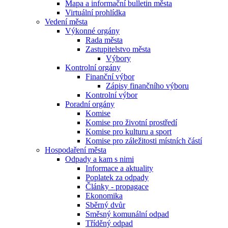
Mapa a informační bulletin města
Virtuální prohlídka
Vedení města
Výkonné orgány
Rada města
Zastupitelstvo města
Výbory
Kontrolní orgány
Finanční výbor
Zápisy finančního výboru
Kontrolní výbor
Poradní orgány
Komise
Komise pro životní prostředí
Komise pro kulturu a sport
Komise pro záležitosti místních částí
Hospodaření města
Odpady a kam s nimi
Informace a aktuality
Poplatek za odpady
Články - propagace
Ekonomika
Sběrný dvůr
Směsný komunální odpad
Tříděný odpad