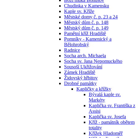
Boží muka Bohušov
Chudinka v Kamensku
Kaple sv. Kříže
Městské domy č. p. 23 a 24
Městský dům č. p. 148
Městský dům č. p. 149
Pamětní kříž Hradiště
Pomníky - Kamenický a
Bělohrobský
Radnice
Socha arch. Michaela
Socha sv. Jana Nepomuckého
Sousoší Ukřižování
Zámek Hradiště
Židovský hřbitov
Drobné památky
Kapličky a křížky
Bývalá kaple sv.
Markéty
Kaplička sv. Františka z
Assisi
Kaplička sv. Josefa
Kříž - památník obětem
totality
Křížek Hladoměř