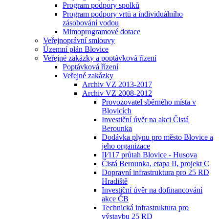
Program podpory spolků
Program podpory vrtů a individuálního
zásobování vodou
Mimoprogramové dotace
Veřejnoprávní smlouvy
Územní plán Blovice
Veřejné zakázky a poptávková řízení
Poptávková řízení
Veřejné zakázky
Archiv VZ 2013-2017
Archiv VZ 2008-2012
Provozovatel sběrného místa v
Blovicích
Investiční úvěr na akci Čistá
Berounka
Dodávka plynu pro město Blovice a
jeho organizace
II⁄117 průtah Blovice - Husova
Čistá Berounka, etapa II, projekt C
Dopravní infrastruktura pro 25 RD
Hradiště
Investiční úvěr na dofinancování
akce ČB
Technická infrastruktura pro
výstavbu 25 RD