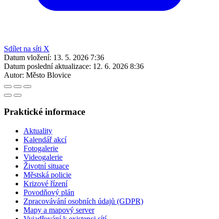
Sdílet na síti X
Datum vložení:
13. 5. 2026 7:36
Datum poslední aktualizace:
12. 6. 2026 8:36
Autor:
Město Blovice
Praktické informace
Aktuality
Kalendář akcí
Fotogalerie
Videogalerie
Životní situace
Městská policie
Krizové řízení
Povodňový plán
Zpracovávání osobních údajů (GDPR)
Mapy a mapový server
Vyjadřování k existenci sítí