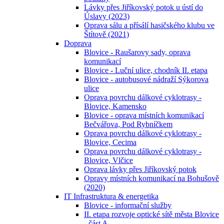
Lávky přes Jiříkovský potok u ústí do
Úslavy (2023)
Oprava sálu a přísálí hasičského klubu ve
Štítově (2021)
Doprava
Blovice - Raušarovy sady, oprava
komunikací
Blovice - Luční ulice, chodník II. etapa
Blovice - autobusové nádraží Sýkorova
ulice
Oprava povrchu dálkové cyklotrasy -
Blovice, Kamensko
Blovice - oprava místních komunikací
Bečvářova, Pod Rybníčkem
Oprava povrchu dálkové cyklotrasy -
Blovice, Cecima
Oprava povrchu dálkové cyklotrasy -
Blovice, Vlčice
Oprava lávky přes Jiříkovský potok
Opravy místních komunikací na Bohušově
(2020)
IT Infrastruktura & energetika
Blovice - informační služby
II. etapa rozvoje optické sítě města Blovice
- část A