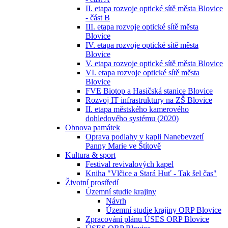
II. etapa rozvoje optické sítě města Blovice
- část B
III. etapa rozvoje optické sítě města
Blovice
IV. etapa rozvoje optické sítě města
Blovice
V. etapa rozvoje optické sítě města Blovice
VI. etapa rozvoje optické sítě města
Blovice
FVE Biotop a Hasičská stanice Blovice
Rozvoj IT infrastruktury na ZŠ Blovice
II. etapa městského kamerového
dohledového systému (2020)
Obnova památek
Oprava podlahy v kapli Nanebevzetí
Panny Marie ve Štítově
Kultura & sport
Festival revivalových kapel
Kniha "Vlčice a Stará Huť - Tak šel čas"
Životní prostředí
Územní studie krajiny
Návrh
Územní studie krajiny ORP Blovice
Zpracování plánu ÚSES ORP Blovice