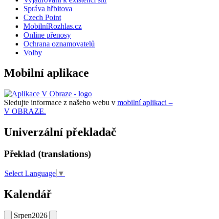
Správa hřbitova
Czech Point
MobilníRozhlas.cz
Online přenosy
Ochrana oznamovatelů
Volby
Mobilní aplikace
Sledujte informace z našeho webu v
mobilní aplikaci –
V OBRAZE.
Univerzální překladač
Překlad (translations)
Select Language
▼
Kalendář
Srpen
2026