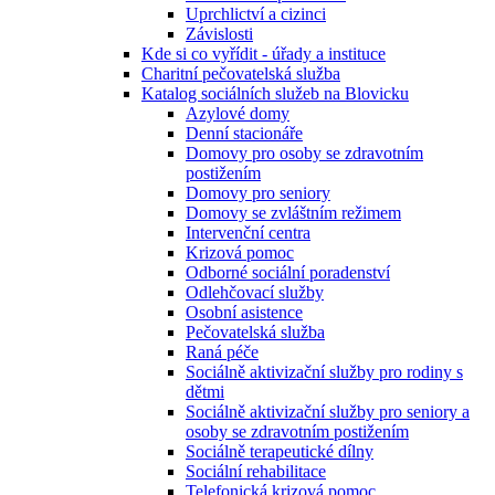
Uprchlictví a cizinci
Závislosti
Kde si co vyřídit - úřady a instituce
Charitní pečovatelská služba
Katalog sociálních služeb na Blovicku
Azylové domy
Denní stacionáře
Domovy pro osoby se zdravotním
postižením
Domovy pro seniory
Domovy se zvláštním režimem
Intervenční centra
Krizová pomoc
Odborné sociální poradenství
Odlehčovací služby
Osobní asistence
Pečovatelská služba
Raná péče
Sociálně aktivizační služby pro rodiny s
dětmi
Sociálně aktivizační služby pro seniory a
osoby se zdravotním postižením
Sociálně terapeutické dílny
Sociální rehabilitace
Telefonická krizová pomoc