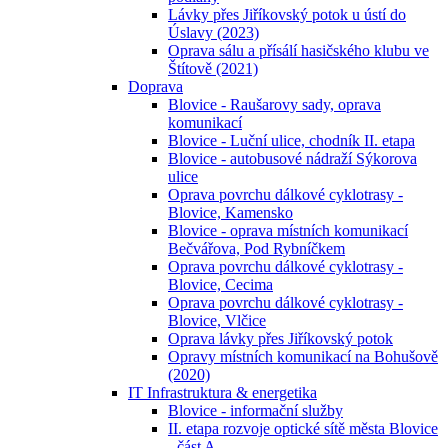
Lávky přes Jiříkovský potok u ústí do
Úslavy (2023)
Oprava sálu a přísálí hasičského klubu ve
Štítově (2021)
Doprava
Blovice - Raušarovy sady, oprava
komunikací
Blovice - Luční ulice, chodník II. etapa
Blovice - autobusové nádraží Sýkorova
ulice
Oprava povrchu dálkové cyklotrasy -
Blovice, Kamensko
Blovice - oprava místních komunikací
Bečvářova, Pod Rybníčkem
Oprava povrchu dálkové cyklotrasy -
Blovice, Cecima
Oprava povrchu dálkové cyklotrasy -
Blovice, Vlčice
Oprava lávky přes Jiříkovský potok
Opravy místních komunikací na Bohušově
(2020)
IT Infrastruktura & energetika
Blovice - informační služby
II. etapa rozvoje optické sítě města Blovice
- část A