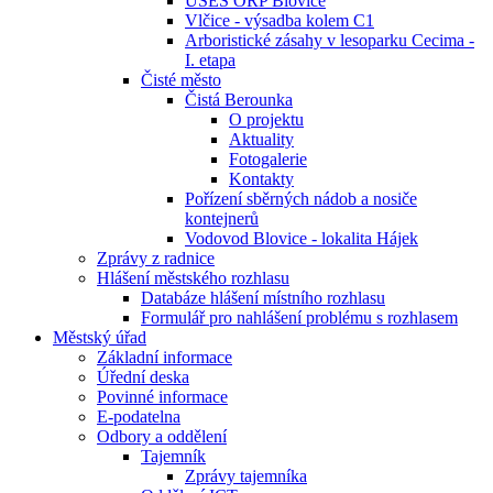
ÚSES ORP Blovice
Vlčice - výsadba kolem C1
Arboristické zásahy v lesoparku Cecima -
I. etapa
Čisté město
Čistá Berounka
O projektu
Aktuality
Fotogalerie
Kontakty
Pořízení sběrných nádob a nosiče
kontejnerů
Vodovod Blovice - lokalita Hájek
Zprávy z radnice
Hlášení městského rozhlasu
Databáze hlášení místního rozhlasu
Formulář pro nahlášení problému s rozhlasem
Městský úřad
Základní informace
Úřední deska
Povinné informace
E-podatelna
Odbory a oddělení
Tajemník
Zprávy tajemníka