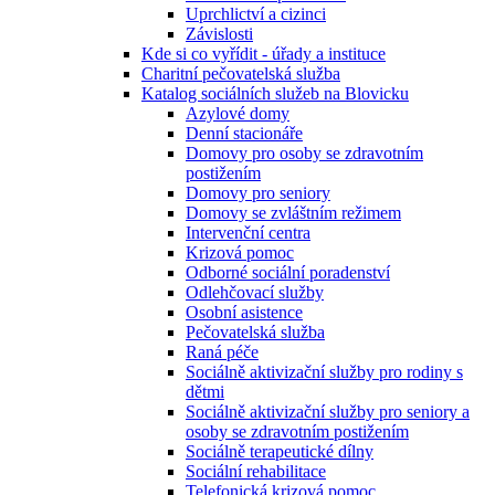
Uprchlictví a cizinci
Závislosti
Kde si co vyřídit - úřady a instituce
Charitní pečovatelská služba
Katalog sociálních služeb na Blovicku
Azylové domy
Denní stacionáře
Domovy pro osoby se zdravotním
postižením
Domovy pro seniory
Domovy se zvláštním režimem
Intervenční centra
Krizová pomoc
Odborné sociální poradenství
Odlehčovací služby
Osobní asistence
Pečovatelská služba
Raná péče
Sociálně aktivizační služby pro rodiny s
dětmi
Sociálně aktivizační služby pro seniory a
osoby se zdravotním postižením
Sociálně terapeutické dílny
Sociální rehabilitace
Telefonická krizová pomoc