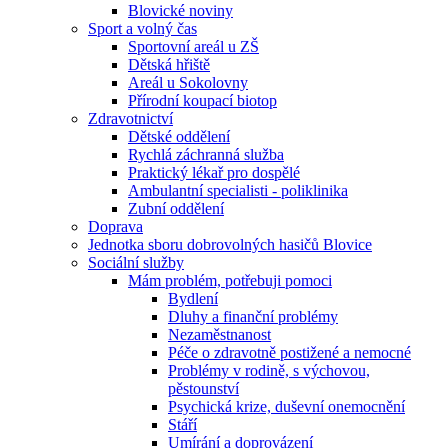
Blovické noviny
Sport a volný čas
Sportovní areál u ZŠ
Dětská hřiště
Areál u Sokolovny
Přírodní koupací biotop
Zdravotnictví
Dětské oddělení
Rychlá záchranná služba
Praktický lékař pro dospělé
Ambulantní specialisti - poliklinika
Zubní oddělení
Doprava
Jednotka sboru dobrovolných hasičů Blovice
Sociální služby
Mám problém, potřebuji pomoci
Bydlení
Dluhy a finanční problémy
Nezaměstnanost
Péče o zdravotně postižené a nemocné
Problémy v rodině, s výchovou,
pěstounství
Psychická krize, duševní onemocnění
Stáří
Umírání a doprovázení