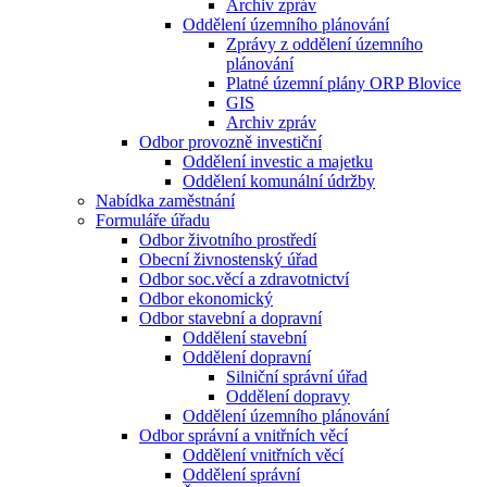
Archiv zpráv
Oddělení územního plánování
Zprávy z oddělení územního
plánování
Platné územní plány ORP Blovice
GIS
Archiv zpráv
Odbor provozně investiční
Oddělení investic a majetku
Oddělení komunální údržby
Nabídka zaměstnání
Formuláře úřadu
Odbor životního prostředí
Obecní živnostenský úřad
Odbor soc.věcí a zdravotnictví
Odbor ekonomický
Odbor stavební a dopravní
Oddělení stavební
Oddělení dopravní
Silniční správní úřad
Oddělení dopravy
Oddělení územního plánování
Odbor správní a vnitřních věcí
Oddělení vnitřních věcí
Oddělení správní