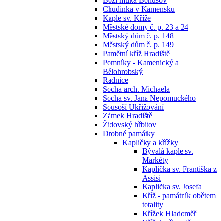
Boží muka Bohušov
Chudinka v Kamensku
Kaple sv. Kříže
Městské domy č. p. 23 a 24
Městský dům č. p. 148
Městský dům č. p. 149
Pamětní kříž Hradiště
Pomníky - Kamenický a
Bělohrobský
Radnice
Socha arch. Michaela
Socha sv. Jana Nepomuckého
Sousoší Ukřižování
Zámek Hradiště
Židovský hřbitov
Drobné památky
Kapličky a křížky
Bývalá kaple sv.
Markéty
Kaplička sv. Františka z
Assisi
Kaplička sv. Josefa
Kříž - památník obětem
totality
Křížek Hladoměř