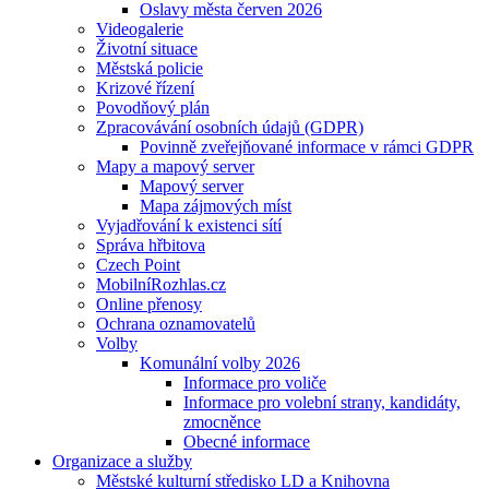
Oslavy města červen 2026
Videogalerie
Životní situace
Městská policie
Krizové řízení
Povodňový plán
Zpracovávání osobních údajů (GDPR)
Povinně zveřejňované informace v rámci GDPR
Mapy a mapový server
Mapový server
Mapa zájmových míst
Vyjadřování k existenci sítí
Správa hřbitova
Czech Point
MobilníRozhlas.cz
Online přenosy
Ochrana oznamovatelů
Volby
Komunální volby 2026
Informace pro voliče
Informace pro volební strany, kandidáty,
zmocněnce
Obecné informace
Organizace a služby
Městské kulturní středisko LD a Knihovna