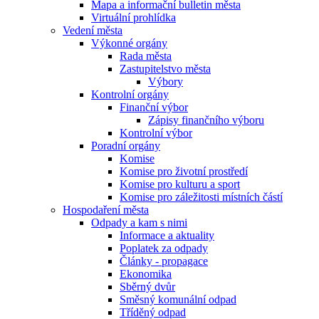
Mapa a informační bulletin města
Virtuální prohlídka
Vedení města
Výkonné orgány
Rada města
Zastupitelstvo města
Výbory
Kontrolní orgány
Finanční výbor
Zápisy finančního výboru
Kontrolní výbor
Poradní orgány
Komise
Komise pro životní prostředí
Komise pro kulturu a sport
Komise pro záležitosti místních částí
Hospodaření města
Odpady a kam s nimi
Informace a aktuality
Poplatek za odpady
Články - propagace
Ekonomika
Sběrný dvůr
Směsný komunální odpad
Tříděný odpad