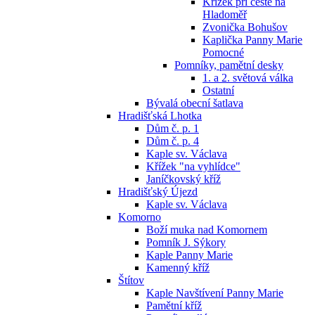
Křížek při cestě na
Hladoměř
Zvonička Bohušov
Kaplička Panny Marie
Pomocné
Pomníky, pamětní desky
1. a 2. světová válka
Ostatní
Bývalá obecní šatlava
Hradišťská Lhotka
Dům č. p. 1
Dům č. p. 4
Kaple sv. Václava
Křížek "na vyhlídce"
Janíčkovský kříž
Hradišťský Újezd
Kaple sv. Václava
Komorno
Boží muka nad Komornem
Pomník J. Sýkory
Kaple Panny Marie
Kamenný kříž
Štítov
Kaple Navštívení Panny Marie
Pamětní kříž