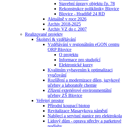
Stavební úpravy objektu čp. 78
Rekonstrukce polikliniky Blovice
Blovice - Hradiště 24 RD
Aktuálně v roce 2026
Archiv 2018-2025
Archiv VZ do r. 2007
Realizované projekty
Školství & vzdělávání
Vzdělávání v regionálním eGON centru
ORP Blovice
O projektu
Informace pro studující
Elektronické kurzy
Kvalitním vybavením k optimalizaci
vyučování
Rozšíření a modernizace dílen, jazykové
učebny a laboratoře chemie
Zřízení exteriérové environmentální
učebny ZŠ Blovice
Veřejný prostor
Přírodní koupací biotop
Revitalizace Masarykova náměstí
Nabíjecí a servisní stanice pro elektrokola
Lidový dům - oprava střechy a parketové
podlahy