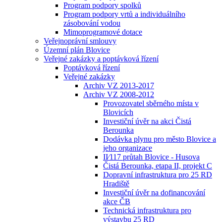
Program podpory spolků
Program podpory vrtů a individuálního
zásobování vodou
Mimoprogramové dotace
Veřejnoprávní smlouvy
Územní plán Blovice
Veřejné zakázky a poptávková řízení
Poptávková řízení
Veřejné zakázky
Archiv VZ 2013-2017
Archiv VZ 2008-2012
Provozovatel sběrného místa v
Blovicích
Investiční úvěr na akci Čistá
Berounka
Dodávka plynu pro město Blovice a
jeho organizace
II⁄117 průtah Blovice - Husova
Čistá Berounka, etapa II, projekt C
Dopravní infrastruktura pro 25 RD
Hradiště
Investiční úvěr na dofinancování
akce ČB
Technická infrastruktura pro
výstavbu 25 RD