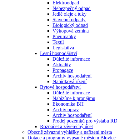
Elektroodpad
Nebezpečný odpad
Jedlé oleje a tuky
Stavební odpady
Biologický odpad
Výkopová zemina
Pneumatiky
Textil
Legislativa
Lesní hospodářství
Důležité informace
Aktuality
Propagace
Archiv hospodaření
Nabídková řízení
Bytové hospodářství
Důležité informace
Nabízíme k pronájmu
Ekonomika BH
Archiv oprav
Archiv hospodaření
Prodej pozemků pro výstabu RD
Rozpočet a závěrečný účet
Obecně závazné vyhlášky a nařízení města
Dotace a programy vypsané městem Blovice