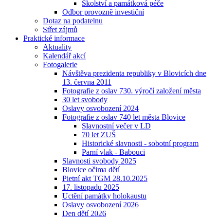
Školství a památková péče
Odbor provozně investiční
Dotaz na podatelnu
Střet zájmů
Praktické informace
Aktuality
Kalendář akcí
Fotogalerie
Návštěva prezidenta republiky v Blovicích dne
13. června 2011
Fotografie z oslav 730. výročí založení města
30 let svobody
Oslavy osvobození 2024
Fotografie z oslav 740 let města Blovice
Slavnostní večer v LD
70 let ZUŠ
Historické slavnosti - sobotní program
Parní vlak - Babouci
Slavnosti svobody 2025
Blovice očima dětí
Pietní akt TGM 28.10.2025
17. listopadu 2025
Uctění památky holokaustu
Oslavy osvobození 2026
Den dětí 2026