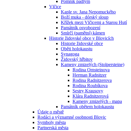
Pomník padlým
Vlčice
Kaple sv. Jana Nepomuckého
Boží muka - dórský sloup
Křížek mezi Vlčicemi a Starou Hutí
Památník osvobození
Smírčí (pamětní) kámen
Historie židovské obce v Blovicích
Historie židovské obce
Oběti holokaustu
Synagoga
Židovský hřbitov
Kameny zmizelých (Stolpersteine)
Rodina Ornsteinova
Herman Radnitzer
Rodina Radnitzerova
Rodina Roubíkova
Sestry Krausovy
Klára Radnitzerová
Kameny zmizelých - mapa
Památník obětem holokaustu
Údaje o městě
Rodáci a významné osobnosti Blovic
Symboly města
Partnerská města