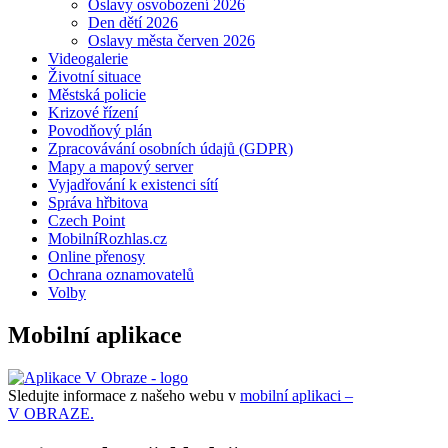
Oslavy osvobození 2026
Den dětí 2026
Oslavy města červen 2026
Videogalerie
Životní situace
Městská policie
Krizové řízení
Povodňový plán
Zpracovávání osobních údajů (GDPR)
Mapy a mapový server
Vyjadřování k existenci sítí
Správa hřbitova
Czech Point
MobilníRozhlas.cz
Online přenosy
Ochrana oznamovatelů
Volby
Mobilní aplikace
Sledujte informace z našeho webu v
mobilní aplikaci –
V OBRAZE.