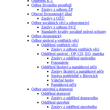
Oddělení ICT
Odbor životního prostředí
Zprávy z odboru ŽP
Obecní živnostenský úřad
Zprávy z OŽÚ
Odbor sociálních věcí a zdravotnictví
Zprávy z odboru SVZ
Standardy kvality sociálně právní ochrany
Odbor ekonomický
Odbor správní a vnitřních věcí
Oddělení vnitřních věcí
Zprávy z odboru vnitřních věcí
Oddělení správní - OP, CD, EO, matrika
Zprávy z oddělení správního
Fotogalerie
Oddělení školství a památková péče
Zprávy školství a památkové péče
Správa pohřebiště v Blovicích
Válečné hroby
Památková péče
Odbor stavební a dopravní
Oddělení dopravní
Zprávy z oddělení dopravního
Oddělení stavební
Zprávy z oddělení stavebního