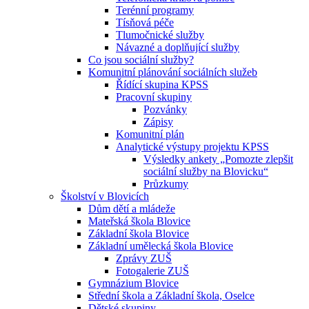
Terénní programy
Tísňová péče
Tlumočnické služby
Návazné a doplňující služby
Co jsou sociální služby?
Komunitní plánování sociálních služeb
Řídící skupina KPSS
Pracovní skupiny
Pozvánky
Zápisy
Komunitní plán
Analytické výstupy projektu KPSS
Výsledky ankety „Pomozte zlepšit
sociální služby na Blovicku“
Průzkumy
Školství v Blovicích
Dům dětí a mládeže
Mateřská škola Blovice
Základní škola Blovice
Základní umělecká škola Blovice
Zprávy ZUŠ
Fotogalerie ZUŠ
Gymnázium Blovice
Střední škola a Základní škola, Oselce
Dětské skupiny