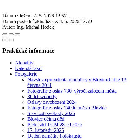
Datum vložení:
4. 5. 2026 13:57
Datum poslední aktualizace:
4. 5. 2026 13:59
Autor:
Ing. Michal Hodek
Praktické informace
Aktuality
Kalendář akcí
Fotogalerie
Návštěva prezidenta republiky v Blovicích dne 13.
června 2011
Fotografie z oslav 730. výročí založení města
30 let svobody
Oslavy osvobození 2024
Fotografie z oslav 740 let města Blovice
Slavnosti svobody 2025
Blovice očima dětí
Pietní akt TGM 28.10.2025
17. listopadu 2025
Uctění památky holokaustu