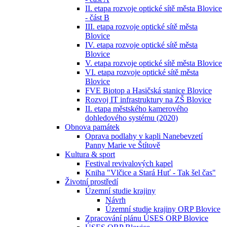
II. etapa rozvoje optické sítě města Blovice
- část B
III. etapa rozvoje optické sítě města
Blovice
IV. etapa rozvoje optické sítě města
Blovice
V. etapa rozvoje optické sítě města Blovice
VI. etapa rozvoje optické sítě města
Blovice
FVE Biotop a Hasičská stanice Blovice
Rozvoj IT infrastruktury na ZŠ Blovice
II. etapa městského kamerového
dohledového systému (2020)
Obnova památek
Oprava podlahy v kapli Nanebevzetí
Panny Marie ve Štítově
Kultura & sport
Festival revivalových kapel
Kniha "Vlčice a Stará Huť - Tak šel čas"
Životní prostředí
Územní studie krajiny
Návrh
Územní studie krajiny ORP Blovice
Zpracování plánu ÚSES ORP Blovice