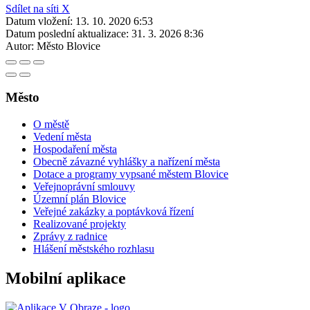
Sdílet na síti X
Datum vložení:
13. 10. 2020 6:53
Datum poslední aktualizace:
31. 3. 2026 8:36
Autor:
Město Blovice
Město
O městě
Vedení města
Hospodaření města
Obecně závazné vyhlášky a nařízení města
Dotace a programy vypsané městem Blovice
Veřejnoprávní smlouvy
Územní plán Blovice
Veřejné zakázky a poptávková řízení
Realizované projekty
Zprávy z radnice
Hlášení městského rozhlasu
Mobilní aplikace