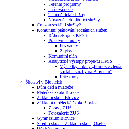
Terénní programy
Tísňová péče
Tlumočnické služby
Návazné a doplňující služby
Co jsou sociální služby?
Komunitní plánování sociálních služeb
Řídící skupina KPSS
Pracovní skupiny
Pozvánky
Zápisy
Komunitní plán
Analytické výstupy projektu KPSS
Výsledky ankety „Pomozte zlepšit
sociální služby na Blovicku“
Průzkumy
Školství v Blovicích
Dům dětí a mládeže
Mateřská škola Blovice
Základní škola Blovice
Základní umělecká škola Blovice
Zprávy ZUŠ
Fotogalerie ZUŠ
Gymnázium Blovice
Střední škola a Základní škola, Oselce
Dětské skupiny