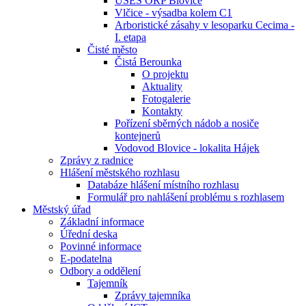
ÚSES ORP Blovice
Vlčice - výsadba kolem C1
Arboristické zásahy v lesoparku Cecima -
I. etapa
Čisté město
Čistá Berounka
O projektu
Aktuality
Fotogalerie
Kontakty
Pořízení sběrných nádob a nosiče
kontejnerů
Vodovod Blovice - lokalita Hájek
Zprávy z radnice
Hlášení městského rozhlasu
Databáze hlášení místního rozhlasu
Formulář pro nahlášení problému s rozhlasem
Městský úřad
Základní informace
Úřední deska
Povinné informace
E-podatelna
Odbory a oddělení
Tajemník
Zprávy tajemníka