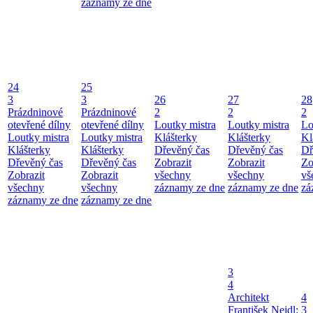
záznamy ze dne
24
25
3
3
26
27
28
Prázdninové
Prázdninové
2
2
2
otevřené dílny
otevřené dílny
Loutky mistra
Loutky mistra
Lo
Loutky mistra
Loutky mistra
Klášterky
Klášterky
Kl
Klášterky
Klášterky
Dřevěný čas
Dřevěný čas
Dř
Dřevěný čas
Dřevěný čas
Zobrazit
Zobrazit
Zo
Zobrazit
Zobrazit
všechny
všechny
vš
všechny
všechny
záznamy ze dne
záznamy ze dne
zá
záznamy ze dne
záznamy ze dne
3
4
Architekt
4
František Nejdl:
3