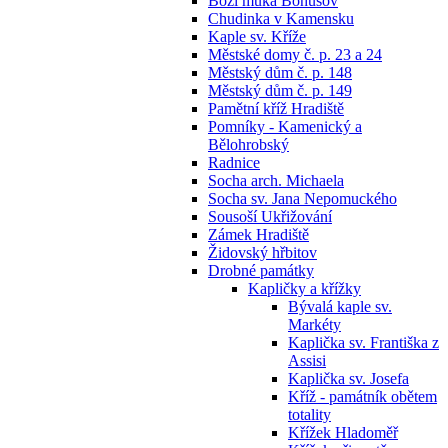
Boží muka Bohušov
Chudinka v Kamensku
Kaple sv. Kříže
Městské domy č. p. 23 a 24
Městský dům č. p. 148
Městský dům č. p. 149
Pamětní kříž Hradiště
Pomníky - Kamenický a
Bělohrobský
Radnice
Socha arch. Michaela
Socha sv. Jana Nepomuckého
Sousoší Ukřižování
Zámek Hradiště
Židovský hřbitov
Drobné památky
Kapličky a křížky
Bývalá kaple sv.
Markéty
Kaplička sv. Františka z
Assisi
Kaplička sv. Josefa
Kříž - památník obětem
totality
Křížek Hladoměř