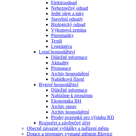
Elektroodpad
Nebezpečný odpad
Jedlé oleje a tuky
Stavební odpady
Biologický odpad
Výkopová zemina
Pneumatiky
Textil
Legislativa
Lesní hospodářství
Důležité informace
Aktuality
Propagace
Archiv hospodaření
Nabídková řízení
Bytové hospodářství
Důležité informace
Nabízíme k pronájmu
Ekonomika BH
Archiv oprav
Archiv hospodaření
Prodej pozemků pro výstabu RD
Rozpočet a závěrečný účet
Obecně závazné vyhlášky a nařízení města
Dotace a programy vypsané městem Blovice