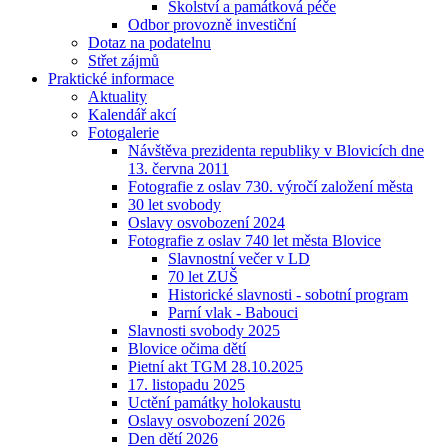
Školství a památková péče
Odbor provozně investiční
Dotaz na podatelnu
Střet zájmů
Praktické informace
Aktuality
Kalendář akcí
Fotogalerie
Návštěva prezidenta republiky v Blovicích dne
13. června 2011
Fotografie z oslav 730. výročí založení města
30 let svobody
Oslavy osvobození 2024
Fotografie z oslav 740 let města Blovice
Slavnostní večer v LD
70 let ZUŠ
Historické slavnosti - sobotní program
Parní vlak - Babouci
Slavnosti svobody 2025
Blovice očima dětí
Pietní akt TGM 28.10.2025
17. listopadu 2025
Uctění památky holokaustu
Oslavy osvobození 2026
Den dětí 2026