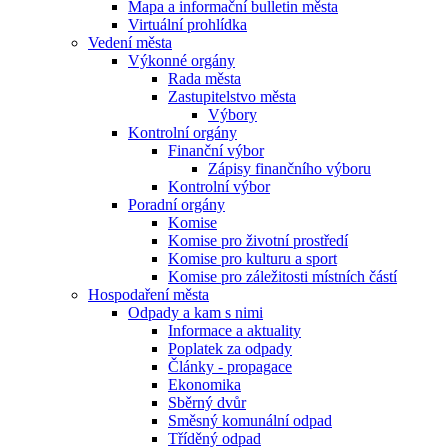
Mapa a informační bulletin města
Virtuální prohlídka
Vedení města
Výkonné orgány
Rada města
Zastupitelstvo města
Výbory
Kontrolní orgány
Finanční výbor
Zápisy finančního výboru
Kontrolní výbor
Poradní orgány
Komise
Komise pro životní prostředí
Komise pro kulturu a sport
Komise pro záležitosti místních částí
Hospodaření města
Odpady a kam s nimi
Informace a aktuality
Poplatek za odpady
Články - propagace
Ekonomika
Sběrný dvůr
Směsný komunální odpad
Tříděný odpad