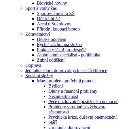
Blovické noviny
Sport a volný čas
Sportovní areál u ZŠ
Dětská hřiště
Areál u Sokolovny
Přírodní koupací biotop
Zdravotnictví
Dětské oddělení
Rychlá záchranná služba
Praktický lékař pro dospělé
Ambulantní specialisti - poliklinika
Zubní oddělení
Doprava
Jednotka sboru dobrovolných hasičů Blovice
Sociální služby
Mám problém, potřebuji pomoci
Bydlení
Dluhy a finanční problémy
Nezaměstnanost
Péče o zdravotně postižené a nemocné
Problémy v rodině, s výchovou,
pěstounství
Psychická krize, duševní onemocnění
Stáří
Umírání a doprovázení