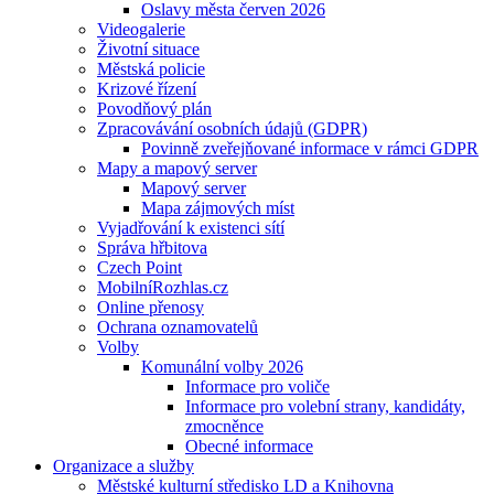
Oslavy města červen 2026
Videogalerie
Životní situace
Městská policie
Krizové řízení
Povodňový plán
Zpracovávání osobních údajů (GDPR)
Povinně zveřejňované informace v rámci GDPR
Mapy a mapový server
Mapový server
Mapa zájmových míst
Vyjadřování k existenci sítí
Správa hřbitova
Czech Point
MobilníRozhlas.cz
Online přenosy
Ochrana oznamovatelů
Volby
Komunální volby 2026
Informace pro voliče
Informace pro volební strany, kandidáty,
zmocněnce
Obecné informace
Organizace a služby
Městské kulturní středisko LD a Knihovna