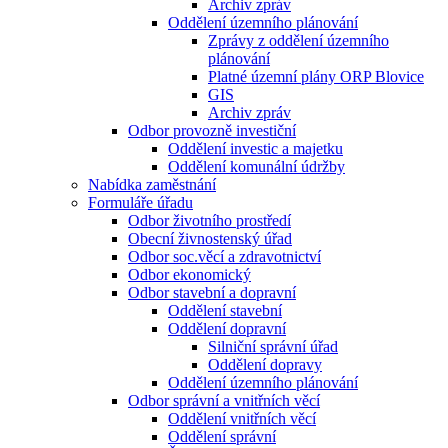
Archiv zpráv
Oddělení územního plánování
Zprávy z oddělení územního
plánování
Platné územní plány ORP Blovice
GIS
Archiv zpráv
Odbor provozně investiční
Oddělení investic a majetku
Oddělení komunální údržby
Nabídka zaměstnání
Formuláře úřadu
Odbor životního prostředí
Obecní živnostenský úřad
Odbor soc.věcí a zdravotnictví
Odbor ekonomický
Odbor stavební a dopravní
Oddělení stavební
Oddělení dopravní
Silniční správní úřad
Oddělení dopravy
Oddělení územního plánování
Odbor správní a vnitřních věcí
Oddělení vnitřních věcí
Oddělení správní