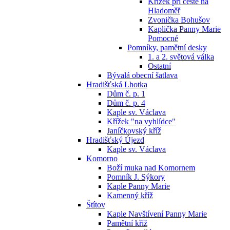
Křížek při cestě na
Hladoměř
Zvonička Bohušov
Kaplička Panny Marie
Pomocné
Pomníky, pamětní desky
1. a 2. světová válka
Ostatní
Bývalá obecní šatlava
Hradišťská Lhotka
Dům č. p. 1
Dům č. p. 4
Kaple sv. Václava
Křížek "na vyhlídce"
Janíčkovský kříž
Hradišťský Újezd
Kaple sv. Václava
Komorno
Boží muka nad Komornem
Pomník J. Sýkory
Kaple Panny Marie
Kamenný kříž
Štítov
Kaple Navštívení Panny Marie
Pamětní kříž