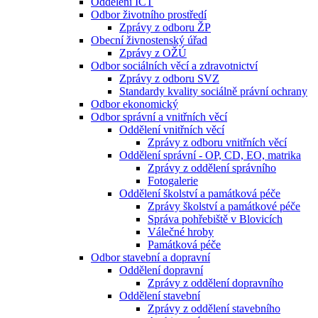
Oddělení ICT
Odbor životního prostředí
Zprávy z odboru ŽP
Obecní živnostenský úřad
Zprávy z OŽÚ
Odbor sociálních věcí a zdravotnictví
Zprávy z odboru SVZ
Standardy kvality sociálně právní ochrany
Odbor ekonomický
Odbor správní a vnitřních věcí
Oddělení vnitřních věcí
Zprávy z odboru vnitřních věcí
Oddělení správní - OP, CD, EO, matrika
Zprávy z oddělení správního
Fotogalerie
Oddělení školství a památková péče
Zprávy školství a památkové péče
Správa pohřebiště v Blovicích
Válečné hroby
Památková péče
Odbor stavební a dopravní
Oddělení dopravní
Zprávy z oddělení dopravního
Oddělení stavební
Zprávy z oddělení stavebního