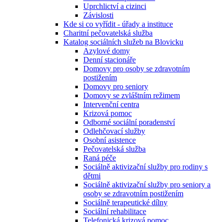
Uprchlictví a cizinci
Závislosti
Kde si co vyřídit - úřady a instituce
Charitní pečovatelská služba
Katalog sociálních služeb na Blovicku
Azylové domy
Denní stacionáře
Domovy pro osoby se zdravotním
postižením
Domovy pro seniory
Domovy se zvláštním režimem
Intervenční centra
Krizová pomoc
Odborné sociální poradenství
Odlehčovací služby
Osobní asistence
Pečovatelská služba
Raná péče
Sociálně aktivizační služby pro rodiny s
dětmi
Sociálně aktivizační služby pro seniory a
osoby se zdravotním postižením
Sociálně terapeutické dílny
Sociální rehabilitace
Telefonická krizová pomoc