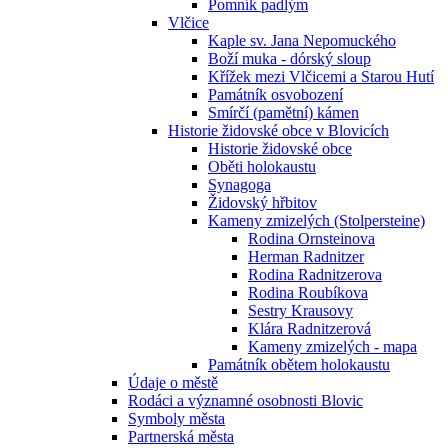
Pomník padlým
Vlčice
Kaple sv. Jana Nepomuckého
Boží muka - dórský sloup
Křížek mezi Vlčicemi a Starou Hutí
Památník osvobození
Smírčí (pamětní) kámen
Historie židovské obce v Blovicích
Historie židovské obce
Oběti holokaustu
Synagoga
Židovský hřbitov
Kameny zmizelých (Stolpersteine)
Rodina Ornsteinova
Herman Radnitzer
Rodina Radnitzerova
Rodina Roubíkova
Sestry Krausovy
Klára Radnitzerová
Kameny zmizelých - mapa
Památník obětem holokaustu
Údaje o městě
Rodáci a významné osobnosti Blovic
Symboly města
Partnerská města