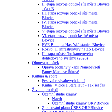
II. etapa rozvoje optické sítě města Blovice
- část B
III. etapa rozvoje optické sítě města
Blovice
IV. etapa rozvoje optické sítě města
Blovice
V. etapa rozvoje optické sítě města Blovice
VI. etapa rozvoje optické sítě města
Blovice
FVE Biotop a Hasičská stanice Blovice
Rozvoj IT infrastruktury na ZŠ Blovice
II. etapa městského kamerového
dohledového systému (2020)
Obnova památek
Oprava podlahy v kapli Nanebevzetí
Panny Marie ve Štítově
Kultura & sport
Festival revivalových kapel
Kniha "Vlčice a Stará Huť - Tak šel čas"
Životní prostředí
Územní studie krajiny
Návrh
Územní studie krajiny ORP Blovice
Zpracování plánu ÚSES ORP Blovice