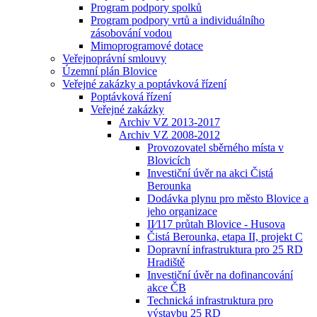
Program podpory spolků
Program podpory vrtů a individuálního
zásobování vodou
Mimoprogramové dotace
Veřejnoprávní smlouvy
Územní plán Blovice
Veřejné zakázky a poptávková řízení
Poptávková řízení
Veřejné zakázky
Archiv VZ 2013-2017
Archiv VZ 2008-2012
Provozovatel sběrného místa v
Blovicích
Investiční úvěr na akci Čistá
Berounka
Dodávka plynu pro město Blovice a
jeho organizace
II⁄117 průtah Blovice - Husova
Čistá Berounka, etapa II, projekt C
Dopravní infrastruktura pro 25 RD
Hradiště
Investiční úvěr na dofinancování
akce ČB
Technická infrastruktura pro
výstavbu 25 RD