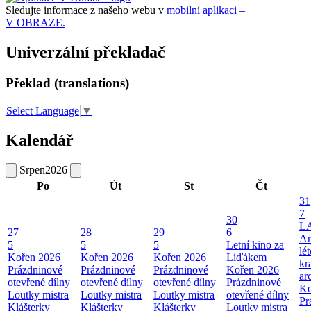
Sledujte informace z našeho webu v
mobilní aplikaci –
V OBRAZE.
Univerzální překladač
Překlad (translations)
Select Language
▼
Kalendář
Srpen
2026
Po
Út
St
Čt
31
7
30
L
27
28
29
6
Ar
5
5
5
Letní kino za
lé
Kořen 2026
Kořen 2026
Kořen 2026
Liďákem
kr
Prázdninové
Prázdninové
Prázdninové
Kořen 2026
ar
otevřené dílny
otevřené dílny
otevřené dílny
Prázdninové
Ko
Loutky mistra
Loutky mistra
Loutky mistra
otevřené dílny
Pr
Klášterky
Klášterky
Klášterky
Loutky mistra