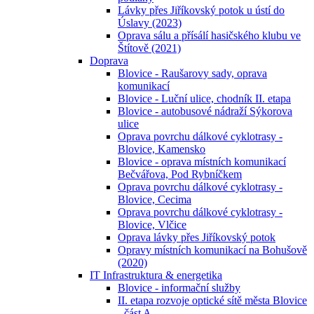
Lávky přes Jiříkovský potok u ústí do
Úslavy (2023)
Oprava sálu a přísálí hasičského klubu ve
Štítově (2021)
Doprava
Blovice - Raušarovy sady, oprava
komunikací
Blovice - Luční ulice, chodník II. etapa
Blovice - autobusové nádraží Sýkorova
ulice
Oprava povrchu dálkové cyklotrasy -
Blovice, Kamensko
Blovice - oprava místních komunikací
Bečvářova, Pod Rybníčkem
Oprava povrchu dálkové cyklotrasy -
Blovice, Cecima
Oprava povrchu dálkové cyklotrasy -
Blovice, Vlčice
Oprava lávky přes Jiříkovský potok
Opravy místních komunikací na Bohušově
(2020)
IT Infrastruktura & energetika
Blovice - informační služby
II. etapa rozvoje optické sítě města Blovice
- část A