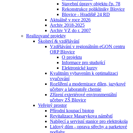
Stavební úpravy objektu čp. 78
Rekonstrukce polikliniky Blovice
Blovice - Hradiště 24 RD
Aktuálně v roce 2026
Archiv 2018-2025
Archiv VZ do r. 2007
Realizované projekty
Školství & vzdělávání
Vzdělávání v regionálním eGON centru
ORP Blovice
O projektu
Informace pro studující
Elektronické kurzy
Kvalitním vybavením k optimalizaci
vyučování
Rozšíření a modernizace dílen, jazykové
učebny a laboratoře chemie
Zřízení exteriérové environmentální
učebny ZŠ Blovice
Veřejný prostor
Přírodní koupací biotop
Revitalizace Masarykova náměstí
Nabíjecí a servisní stanice pro elektrokola
Lidový dům - oprava střechy a parketové
podlahy